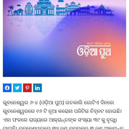
ଭୁବନେଶ୍ୱର ୬-୪ (ଓଡ଼ିଆ ପୁଅ) ଗତକାଲି ଗୋଟିଏ ଦିନରେ
ଭୁବନେଶ୍ୱରରେ ୧୬ ଟି ନୂଆ କରୋନା ପଜିଟିଭ ଚିହ୍ନଟ ହୋଇଛି।
ଏହା ଫଳରେ ରାଜ୍ୟରେ ଆକ୍ରାନ୍ତଙ୍କ ସଂଖ୍ୟା ୩୯ କୁ ବୃଦ୍ଧି
ପାଇଛି। ଭୁବନେଶ୍ୱରରେ ୩୨ ଜଣ ଭଦ୍ରକରୁ ୩ ଜଣ ଆକ୍ରାନ୍ତ