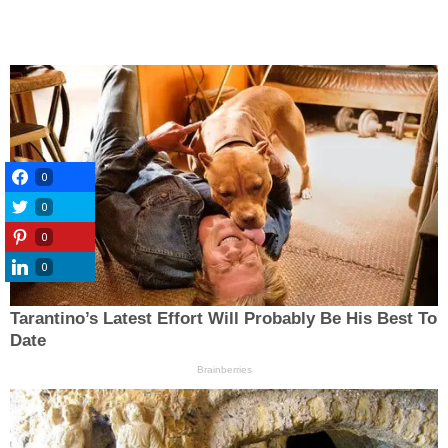
0
0
0
0