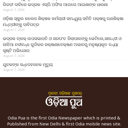
ଗିରଫ ଦାବିରେ ଭଦ୍ରକ ଏସ୍‌ପି ଅଫିସ ଆଗରେ ଆଇଶାଙ୍କ ଧାରଣା
August 7, 2026
ଓଡ଼ିଶା ସ୍କୁଲ କଲେଜ ଶିକ୍ଷକ କର୍ମଚାରୀ ସମନ୍ୱୟ ସମିତି ପକ୍ଷରୁ ଗଣଶିକ୍ଷା
ମନ୍ତ୍ରୀଙ୍କୁ ଦାବିପତ୍ର
August 7, 2026
ଭଦ୍ରକ ବ୍ଲକ୍ ଉପସଭାପତି ଓ ସରପଂଚ ଜିଲାପାଳଙ୍କୁ ଭେଟିଲେ,ସାଳନ୍ଦୀ ଓ
ନାଳିଆ ନଦୀବନ୍ଧ ଗୁଡିକର ରକ୍ଷଣାବେକ୍ଷଣ ଅଭାବରୁ ମନୁଷ୍ୟକୃତ ବନ୍ୟା
ସୃଷ୍ଟି ଅଭିଯୋଗ
August 7, 2026
ଯୁବକଙ୍କ ସନ୍ଦେହଜନକ ମୃତ୍ୟୁ
August 7, 2026
Odia Pua is the first Odia Newspaper which is printed &
Published from New Delhi & first Odia mobile news site.