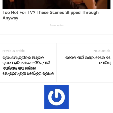
Previous article
Next article
ପ୍ରଧାନମନ୍ତ୍ରୀଙ୍କ ଆହ୍ବାନ
କରୋନା ପାଇଁ ଲଣ୍ଡା ହେଲେ ୭୫
କ୍ରମେ ରାତି ୯ଟାରେ ୯ ମିନିଟ୍ ପାଇଁ
ପୋଲିସ୍
ସପରିବାର ଦୀପ ଜାଳିଲେ
କେନ୍ଦ୍ରମନ୍ତ୍ରୀ ଧର୍ମେନ୍ଦ୍ର ପ୍ରଧାନ