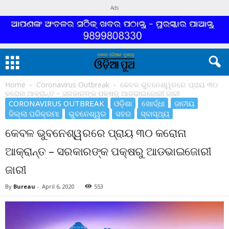
Ads
Home
Coronavirus Outbreak
କେବଳ ଭୁବନେଶ୍ୱରରେ ପ୍ରାୟ ୩୦
କରୋନା ଆକ୍ରାନ୍ତ – ସରକାରଙ୍କ ପକ୍ଷରୁ ଆଡଭାଇଜୋରୀ ଜାରୀ
CORONAVIRUS OUTBREAK
ଓଡ଼ିଶା
ଖୋର୍ଦ୍ଧା
ଜାତୀୟ
ଜିଲ୍ଲା ପରିକ୍ରମା
ଭୁବନେଶ୍ୱର
ସହର
ସ୍ବାସ୍ଥ୍ୟ
କେବଳ ଭୁବନେଶ୍ୱରରେ ପ୍ରାୟ ୩୦ କରୋନା
ଆକ୍ରାନ୍ତ – ସରକାରଙ୍କ ପକ୍ଷରୁ ଆଡଭାଇଜୋରୀ
ଜାରୀ
By
Bureau
-
April 6, 2020
553