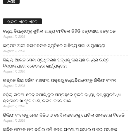
Ads
ଖବର ଏବେ ଏବେ
ବନ୍ୟା ବିପନ୍ନଙ୍କୁ ଶୁଖିଲା ଖାଦ୍ୟ ବାଂଟିଲେ ତିହିଡି଼ ସତ୍ୟସାଇ ସଙ୍ଗଠନ
August 7, 2026
କରାମତ ଅଲୀ କରାମତଙ୍କ ସ୍ମୃତିରେ ସାହିତ୍ୟ ସଭା ଓ ମୁଶାୟରା
August 7, 2026
ଜିଲ୍ଲା ଆଇନ ସେବା ପ୍ରାଧିକରଣ ପକ୍ଷରୁ ନାରାୟଣ ଚନ୍ଦ୍ର ଉଚ୍ଚ
ବିଦ୍ୟାଳୟରେ ସଚେତନତା କାର୍ଯ୍ୟକ୍ରମ
August 7, 2026
ଭଦ୍ରକ ଜିଲା ଦଳିତ ମହାସଂଘ ପକ୍ଷରୁ ବନ୍ୟାବିପନ୍ନଙ୍କୁ ରିଲିଫ ବଂଟନ
August 7, 2026
ବଢ଼ିଲା ନାଳିଆ ରେବ କପାଳି,ଦୁଇ ସପ୍ତାହରେ ଦୁଇଟି ବନ୍ୟା, ବିଷ୍ଣୁପୁରବିନ୍ଧା
ରାସ୍ତାରେ ୩ ଫୁଟ ପାଣି, ଇଟାପାଳରେ ଘାଇ
August 7, 2026
ରିଲିଫ ବଂଟନକୁ ନେଇ ବିଡିଓ ଓ ତହସିଲଦାରଙ୍କୁ ଘେରିଲା ଧାମନଗର ବିଜେଡି
August 7, 2026
ଜୀବିତ ମା’ଙ୍କୁ ମୃତ ଦର୍ଶାଇ ଜମି ହଡ଼ପ ଘଟଣା,ଆରଆଇ ଓ ଦୁଇ ପୁଅଙ୍କ