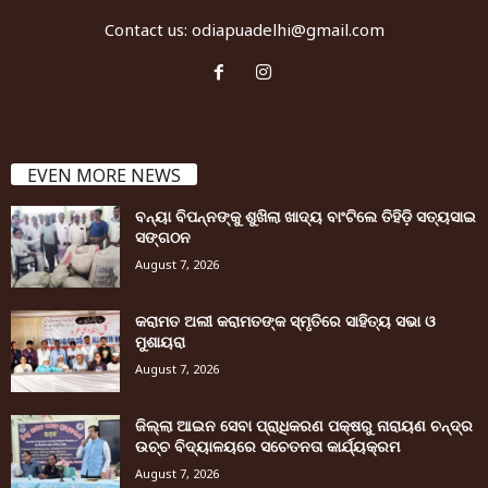
Contact us:
odiapuadelhi@gmail.com
EVEN MORE NEWS
ବନ୍ୟା ବିପନ୍ନଙ୍କୁ ଶୁଖିଲା ଖାଦ୍ୟ ବାଂଟିଲେ ତିହିଡି଼ ସତ୍ୟସାଇ
ସଙ୍ଗଠନ
August 7, 2026
କରାମତ ଅଲୀ କରାମତଙ୍କ ସ୍ମୃତିରେ ସାହିତ୍ୟ ସଭା ଓ
ମୁଶାୟରା
August 7, 2026
ଜିଲ୍ଲା ଆଇନ ସେବା ପ୍ରାଧିକରଣ ପକ୍ଷରୁ ନାରାୟଣ ଚନ୍ଦ୍ର
ଉଚ୍ଚ ବିଦ୍ୟାଳୟରେ ସଚେତନତା କାର୍ଯ୍ୟକ୍ରମ
August 7, 2026