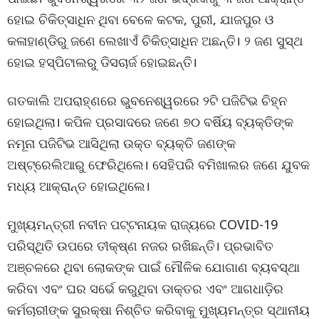
ହୋଇ ଚିକିତ୍ସାଧିନ ଥିବା ବେଳେ କଟକ, ପୁରୀ, ଯାଜପୁର ଓ
କଳାହାଣ୍ଡିରୁ ଜଣେ ଲେଖାଏଁ ଚିକିତ୍ସାଧିନ ଅଛନ୍ତି। ୨ ଜଣ ସୁସ୍ଥ
ହୋଇ ହସ୍ପିଟାଲରୁ ଡିସଚାର୍ଜ ହୋଇଛନ୍ତି।
ଗତକାଲି ଅପରାହ୍ଣରେ ଭୁବନେଶ୍ୱରରେ ୨ଟି ପଜିଟିଭ ଚିହ୍ନ
ହୋଇଥିଲା। କପିଳ ପ୍ରସାଦରେ ଜଣେ ୭୦ ବର୍ଷିୟ ବ୍ୟକ୍ତିଙ୍କ
ନମୂନା ପଜିଟିଭ ଆସିଥିଲା ଉକ୍ତ ବ୍ୟକ୍ତି ଜଣଙ୍କ
ଅଷ୍ଟ୍ରେଲିଆରୁ ଫେରିଥିଲେ। ସେହିପରି ବମିଖାଲର ଜଣେ ଯୁବକ
ମଧ୍ୟ ଆକ୍ରାନ୍ତ ହୋଇଥିଲେ।
ମୁଖ୍ୟମନ୍ତ୍ରୀ ନବୀନ ପଟ୍ଟନାୟକ ରାଜ୍ୟରେ COVID-19
ପରିସ୍ଥିତି ଉପରେ ତୀକ୍ଷ୍ଣ ନଜର ରଖିଛନ୍ତି। ପ୍ରଭାବିତ
ଅଞ୍ଚଳରେ ଥିବା ଲୋକଙ୍କ ପାଇଁ ମୌଳିକ ଯୋଗାଣ ବ୍ୟବସ୍ଥା
କରିବା ଏବଂ ଘର ସର୍ଭେ କରୁଥିବା ଡାକ୍ତର ଏବଂ ଆଗଧାଡ଼ିର
କର୍ମଚାରୀଙ୍କ ସୁରକ୍ଷା ନିଶ୍ଚିତ କରିବାକୁ ମୁଖ୍ୟମନ୍ତ୍ର ସ୍ଥାନୀୟ