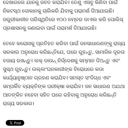
ଦେଖାଗଲେ ଯାନକୁ ଜବତ କରାଯିବ। ତେଣୁ ଏସବୁ କିଣିବା ପାଇଁ
ନିକଟସ୍ଥ ଦୋକାନକୁ ଚାଲିକରି ଯିବାକୁ ପରାମର୍ଶ ଦିଆଯାଇଛି।
ଜରୁରୀକାଳୀନ ପରିସ୍ଥିତିରେ ୧୦୦ ନମ୍ବର ଡାଏଲ କରି ପୋଲିସ୍
ପ୍ରଶାସନକୁ ଜଣାଇବା ପାଇଁ ପରାମର୍ଶ ଦିଆଯାଇଛି।
ତେବେ କରୋନାକୁ ପ୍ରତିହତ କରିବା ପାଇଁ ଜନସାଧାରଣଙ୍କୁ ରାଜ୍ୟ
ସରକାର ଅନୁରୋଧ କରିଛନ୍ତିଯେ, ଘରେ ରୁହନ୍ତୁ, ସାମାଜିକ ଦୂରତା
ବଜାୟ ରଖନ୍ତୁ। ଲକ୍ ଡାଉନ୍ ନିର୍ଦ୍ଦେଶକୁ ସମ୍ମାନ ଦିଅନ୍ତୁ ଏବଂ
ସୁସ୍ଥ ରୁହନ୍ତୁ। ଉଲ୍ଲଂଘନକାରୀଙ୍କ ବିରୋଧରେ କଡା
କାର୍ଯ୍ୟାନୁଷ୍ଠାନ ଗ୍ରହଣ କରାଯିବ। ସମସ୍ତ ସଂଦିଗ୍ଧ ଏବଂ
ସମ୍ପର୍କିତ ବ୍ୟକ୍ତିଙ୍କ ପରୀକ୍ଷା କରାଯିବ। ଜନ ସାଧାରଣ ଅଯଥା
ଆତଙ୍କିତ ନହେବା ସହିତ ଘରେ ରହିବାକୁ ଅନୁରୋଧ କରିଛନ୍ତି
ରାଜ୍ୟ ସରକାର।