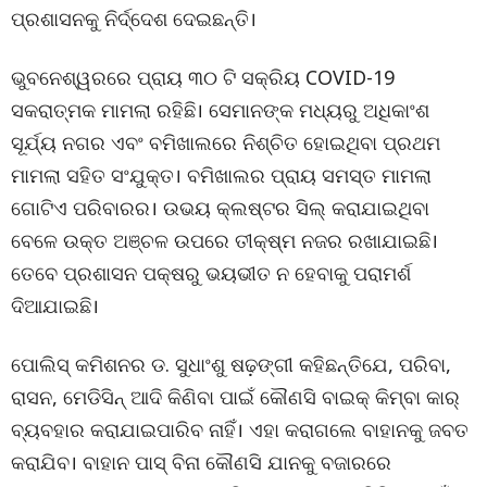
ପ୍ରଶାସନକୁ ନିର୍ଦ୍ଦେଶ ଦେଇଛନ୍ତି।
ଭୁବନେଶ୍ୱରରେ ପ୍ରାୟ ୩୦ ଟି ସକ୍ରିୟ COVID-19
ସକରାତ୍ମକ ମାମଲା ରହିଛି। ସେମାନଙ୍କ ମଧ୍ୟରୁ ଅଧିକାଂଶ
ସୂର୍ଯ୍ୟ ନଗର ଏବଂ ବମିଖାଲରେ ନିଶ୍ଚିତ ହୋଇଥିବା ପ୍ରଥମ
ମାମଲା ସହିତ ସଂଯୁକ୍ତ। ବମିଖାଲର ପ୍ରାୟ ସମସ୍ତ ମାମଲା
ଗୋଟିଏ ପରିବାରର। ଉଭୟ କ୍ଲଷ୍ଟର ସିଲ୍ କରାଯାଇଥିବା
ବେଳେ ଉକ୍ତ ଅଞ୍ଚଳ ଉପରେ ତୀକ୍ଷ୍ମ ନଜର ରଖାଯାଇଛି।
ତେବେ ପ୍ରଶାସନ ପକ୍ଷରୁ ଭୟଭୀତ ନ ହେବାକୁ ପରାମର୍ଶ
ଦିଆଯାଇଛି।
ପୋଲିସ୍ କମିଶନର ଡ. ସୁଧାଂଶୁ ଷଢ଼ଙ୍ଗୀ କହିଛନ୍ତିଯେ, ପରିବା,
ରାସନ, ମେଡିସିନ୍ ଆଦି କିଣିବା ପାଇଁ କୌଣସି ବାଇକ୍ କିମ୍ବା କାର୍
ବ୍ୟବହାର କରାଯାଇପାରିବ ନାହିଁ। ଏହା କରାଗଲେ ବାହାନକୁ ଜବତ
କରାଯିବ। ବାହାନ ପାସ୍ ବିନା କୌଣସି ଯାନକୁ ବଜାରରେ