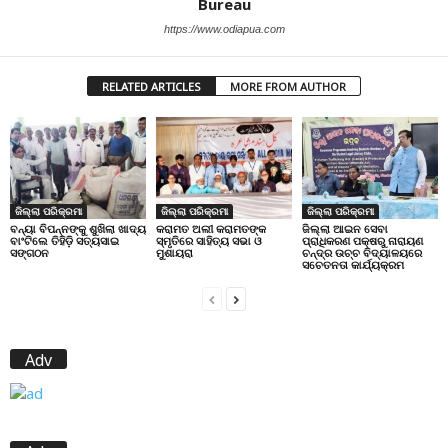
Bureau
https://www.odiapua.com
RELATED ARTICLES
MORE FROM AUTHOR
ଜିଲ୍ଲା ପରିକ୍ରମା
ଜିଲ୍ଲା ପରିକ୍ରମା
ଜିଲ୍ଲା ପରିକ୍ରମା
ବନ୍ୟା ବିପନ୍ନଙ୍କୁ ଶୁଖିଲା ଖାଦ୍ୟ
କରାମତ ଅଲୀ କରାମତଙ୍କ
ଜିଲ୍ଲା ଆଇନ ସେବା
ବାଂଟିଲେ ତିହିଡି଼ ସତ୍ୟସାଇ
ସ୍ମୃତିରେ ସାହିତ୍ୟ ସଭା ଓ
ପ୍ରାଧିକରଣ ପକ୍ଷରୁ ନାରାୟଣ
ସଙ୍ଗଠନ
ମୁଶାୟରା
ଚନ୍ଦ୍ର ଉଚ୍ଚ ବିଦ୍ୟାଳୟରେ
ସଚେତନତା କାର୍ଯ୍ୟକ୍ରମ
Adv