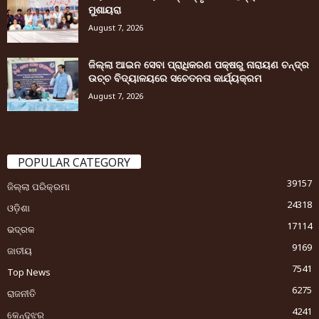
ମୁଶାୟରା
August 7, 2026
ଜିଲ୍ଲା ଆଇନ ସେବା ପ୍ରାଧିକରଣ ପକ୍ଷରୁ ନାରାୟଣ ଚନ୍ଦ୍ର
ଉଚ୍ଚ ବିଦ୍ୟାଳୟରେ ସଚେତନତା କାର୍ଯ୍ୟକ୍ରମ
August 7, 2026
POPULAR CATEGORY
39157
ଜିଲ୍ଲା ପରିକ୍ରମା
24318
ଓଡ଼ିଶା
17114
ଭଦ୍ରକ
9169
ଜାତୀୟ
7541
Top News
6275
ରାଜନୀତି
4241
କେନ୍ଦୁଝର