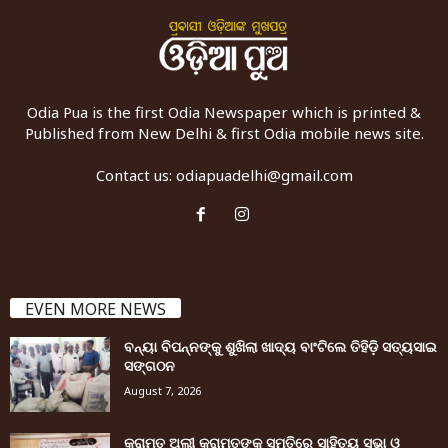
Odia Pua is the first Odia Newspaper which is printed &
Published from New Delhi & first Odia mobile news site.
Contact us:
odiapuadelhi@gmail.com
EVEN MORE NEWS
ବନ୍ୟା ବିପନ୍ନଙ୍କୁ ଶୁଖିଲା ଖାଦ୍ୟ ବାଂଟିଲେ ତିହିଡି଼ ସତ୍ୟସାଇ
ସଙ୍ଗଠନ
August 7, 2026
କରାମତ ଅଲୀ କରାମତଙ୍କ ସ୍ମୃତିରେ ସାହିତ୍ୟ ସଭା ଓ