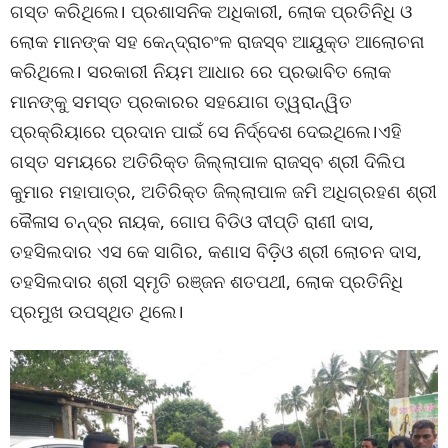
ଗସ୍ତ କରିଥିଲେ। ପ୍ରଶାସନିକ ଅଧିକାରୀ, ଲୋକ ପ୍ରତିନିଧି ଓ
ଲୋକ ମାନଙ୍କ ସହ କେନ୍ଦ୍ରାଚଂଳ ରାଜସ୍ବ ଆୟୁକ୍ତ ଆଲୋଚନା
କରିଥିଲେ। ସରକାରୀ ନିୟମ ଆଧାର ରେ ପ୍ରଭାବିତ ଲୋକ
ମାନଙ୍କୁ ସମସ୍ତ ପ୍ରକାରର ସହଯୋଗ ତ୍ୱରାନ୍ୱିତ
ପ୍ରକ୍ରିୟାରେ ପ୍ରଦାନ ପାଇଁ ସେ ନିର୍ଦ୍ଦେଶ ଦେଇଥିଲେ।ଏହି
ଗସ୍ତ ସମୟରେ ଅତିରିକ୍ତ ଜିଲ୍ଲାପାଳ ରାଜସ୍ବ ଶ୍ରୀ ଦିଲିପ
କୁମାର ମହାପାତ୍ର, ଅତିରିକ୍ତ ଜିଲ୍ଲାପାଳ ଜମି ଅଧିଗ୍ରହଣ ଶ୍ରୀ
କୈଳାସ ଚନ୍ଦ୍ର ନାୟକ, ଗୋପ ବିଡିଓ ଦୀପ୍ତି ରାଣୀ ଦାସ,
ତହସିଲଦାର ଏସ କେ ସାଗିର, କଣାସ ବିଡ଼ିଓ ଶ୍ରୀ ଲୋଚନ ଦାସ,
ତହସିଲଦାର ଶ୍ରୀ ସ୍ମୃତି ରଞ୍ଜନ ଶତପଥୀ, ଲୋକ ପ୍ରତିନିଧି
ପ୍ରମୁଖ ଉପସ୍ଥିତ ଥିଲେ।