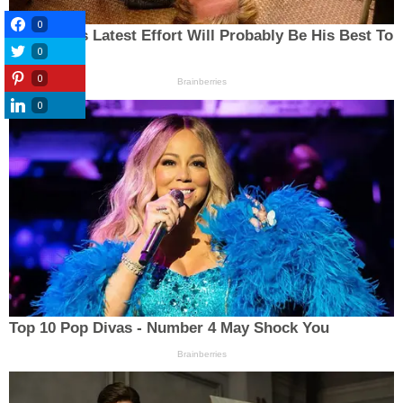
0
0
0
0