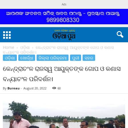
Ads
Home
ଓଡ଼ିଶା
କେନ୍ଦ୍ରାଚଂଳ ରାଜସ୍ୱ ଆୟୁକ୍ତଙ୍କ ଗୋପ ଓ କଣାସ
ବନ୍ୟାଚଂଳ ପରିଦର୍ଶନ।
ଓଡ଼ିଶା
ଖୋର୍ଦ୍ଧା
ଜିଲ୍ଲା ପରିକ୍ରମା
ପୁରୀ
ସହର
କେନ୍ଦ୍ରାଚଂଳ ରାଜସ୍ୱ ଆୟୁକ୍ତଙ୍କ ଗୋପ ଓ କଣାସ
ବନ୍ୟାଚଂଳ ପରିଦର୍ଶନ।
By
Bureau
-
August 20, 2022
60