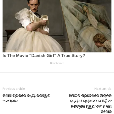
Previous article
Next article
କଣାସ ବ୍ଲକରେ ବନ୍ୟା ପରିସ୍ଥିତି
ହିମାଚଳ ପ୍ରଦେଶରେ ଅଚାନକ
ଅସମ୍ଭାଳ
ବନ୍ୟା ଓ ଭୂସ୍ଖଳନ ଯୋଗୁଁ ୧୯
ଜଣଙ୍କର ମୃତ୍ୟୁ ଏବଂ ୬ ଜଣ
ନିଖୋଜ