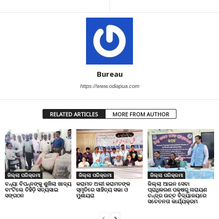
Bureau
https://www.odiapua.com
RELATED ARTICLES
MORE FROM AUTHOR
ଜିଲ୍ଲା ପରିକ୍ରମା
ଜିଲ୍ଲା ପରିକ୍ରମା
ଜିଲ୍ଲା ପରିକ୍ରମା
ବନ୍ୟା ବିପନ୍ନଙ୍କୁ ଶୁଖିଲା ଖାଦ୍ୟ
କରାମତ ଅଲୀ କରାମତଙ୍କ
ଜିଲ୍ଲା ଆଇନ ସେବା
ବାଂଟିଲେ ତିହିଡି଼ ସତ୍ୟସାଇ
ସ୍ମୃତିରେ ସାହିତ୍ୟ ସଭା ଓ
ପ୍ରାଧିକରଣ ପକ୍ଷରୁ ନାରାୟଣ
ସଙ୍ଗଠନ
ମୁଶାୟରା
ଚନ୍ଦ୍ର ଉଚ୍ଚ ବିଦ୍ୟାଳୟରେ
ସଚେତନତା କାର୍ଯ୍ୟକ୍ରମ