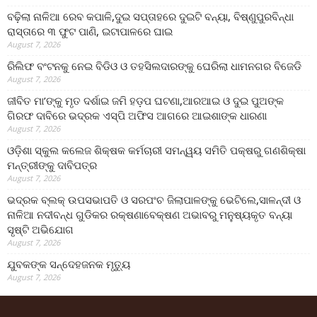
ବଢ଼ିଲା ନାଳିଆ ରେବ କପାଳି,ଦୁଇ ସପ୍ତାହରେ ଦୁଇଟି ବନ୍ୟା, ବିଷ୍ଣୁପୁରବିନ୍ଧା
ରାସ୍ତାରେ ୩ ଫୁଟ ପାଣି, ଇଟାପାଳରେ ଘାଇ
August 7, 2026
ରିଲିଫ ବଂଟନକୁ ନେଇ ବିଡିଓ ଓ ତହସିଲଦାରଙ୍କୁ ଘେରିଲା ଧାମନଗର ବିଜେଡି
August 7, 2026
ଜୀବିତ ମା’ଙ୍କୁ ମୃତ ଦର୍ଶାଇ ଜମି ହଡ଼ପ ଘଟଣା,ଆରଆଇ ଓ ଦୁଇ ପୁଅଙ୍କ
ଗିରଫ ଦାବିରେ ଭଦ୍ରକ ଏସ୍‌ପି ଅଫିସ ଆଗରେ ଆଇଶାଙ୍କ ଧାରଣା
August 7, 2026
ଓଡ଼ିଶା ସ୍କୁଲ କଲେଜ ଶିକ୍ଷକ କର୍ମଚାରୀ ସମନ୍ୱୟ ସମିତି ପକ୍ଷରୁ ଗଣଶିକ୍ଷା
ମନ୍ତ୍ରୀଙ୍କୁ ଦାବିପତ୍ର
August 7, 2026
ଭଦ୍ରକ ବ୍ଲକ୍ ଉପସଭାପତି ଓ ସରପଂଚ ଜିଲାପାଳଙ୍କୁ ଭେଟିଲେ,ସାଳନ୍ଦୀ ଓ
ନାଳିଆ ନଦୀବନ୍ଧ ଗୁଡିକର ରକ୍ଷଣାବେକ୍ଷଣ ଅଭାବରୁ ମନୁଷ୍ୟକୃତ ବନ୍ୟା
ସୃଷ୍ଟି ଅଭିଯୋଗ
August 7, 2026
ଯୁବକଙ୍କ ସନ୍ଦେହଜନକ ମୃତ୍ୟୁ
August 7, 2026