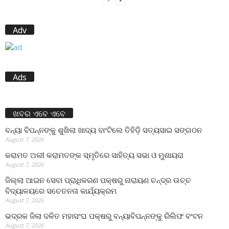
Adv
Ads
ଖବର ଏବେ ଏବେ
ବନ୍ୟା ବିପନ୍ନଙ୍କୁ ଶୁଖିଲା ଖାଦ୍ୟ ବାଂଟିଲେ ତିହିଡି଼ ସତ୍ୟସାଇ ସଙ୍ଗଠନ
August 7, 2026
କରାମତ ଅଲୀ କରାମତଙ୍କ ସ୍ମୃତିରେ ସାହିତ୍ୟ ସଭା ଓ ମୁଶାୟରା
August 7, 2026
ଜିଲ୍ଲା ଆଇନ ସେବା ପ୍ରାଧିକରଣ ପକ୍ଷରୁ ନାରାୟଣ ଚନ୍ଦ୍ର ଉଚ୍ଚ
ବିଦ୍ୟାଳୟରେ ସଚେତନତା କାର୍ଯ୍ୟକ୍ରମ
August 7, 2026
ଭଦ୍ରକ ଜିଲା ଦଳିତ ମହାସଂଘ ପକ୍ଷରୁ ବନ୍ୟାବିପନ୍ନଙ୍କୁ ରିଲିଫ ବଂଟନ
August 7, 2026