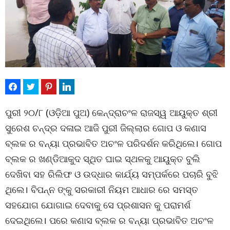
ପୁରୀ ୨୦/୮ (ଓଡ଼ିଆ ପୁଅ) କେନ୍ଦ୍ରାଚଂଳ ରାଜସ୍ୱ ଆୟୁକ୍ତ ଶ୍ରୀ
ସୁରେଶ ଚନ୍ଦ୍ର ଦଳାଇ ଆଜି ପୁରୀ ଜିଲ୍ଲାର ଗୋପ ଓ କଣାସ
ବ୍ଲକ ର ବନ୍ୟା ପ୍ରଭାବିତ ଅଚଂଳ ପରିଦର୍ଶନ କରିଥିଲେ। ଗୋପ
ବ୍ଲକ ର ଖଣ୍ଡିଆକୁଦ ସ୍ଥିତ ଘାଇ ସ୍ଥଳକୁ ଆୟୁକ୍ତ ବୁଲି
ଦେଖିବା ସହ ରିଲିଫ ଓ ଉଦ୍ଧାର କାର୍ଯ୍ୟ ସମ୍ପର୍କରେ ପଚାରି ବୁଝି
ଥିଲେ। ବିପନ୍ନ ଙ୍କୁ ସରକାରୀ ନିୟମ ଆଧାର ରେ ସମସ୍ତ
ସହଯୋଗ ଯୋଗାଇ ଦେବାକୁ ସେ ପ୍ରଶାସନ କୁ ପରାମର୍ଶ
ଦେଇଥିଲେ। ପରେ କଣାସ ବ୍ଲକ ର ବନ୍ୟା ପ୍ରଭାବିତ ଅଚଂଳ