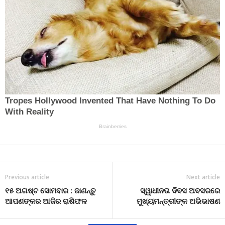
Previous article
Next article
୧୫ ଅଗଷ୍ଟ ସୋମବାର : ଜାଣନ୍ତୁ
ସ୍ୱାଧୀନତା ଦିବସ ଅବସରରେ
ଆପଣଙ୍କର ଆଜିର ରାଶିଫଳ
ମୁଖ୍ୟମନ୍ତ୍ରୀଙ୍କ ଅଭିଭାଷଣ