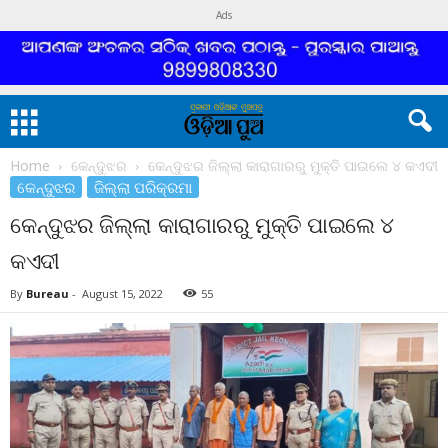
Ads
Home
କେନ୍ଦୁଝର
କେନ୍ଦୁଝର ଜିଲ୍ଲା କାରାଗାରରୁ ମୁକ୍ତି ପାଇଲେ ୪ କଏଦୀ
କେନ୍ଦୁଝର
ଜିଲ୍ଲା ପରିକ୍ରମା
କେନ୍ଦୁଝର ଜିଲ୍ଲା କାରାଗାରରୁ ମୁକ୍ତି ପାଇଲେ ୪
କଏଦୀ
By
Bureau
-
August 15, 2022
55