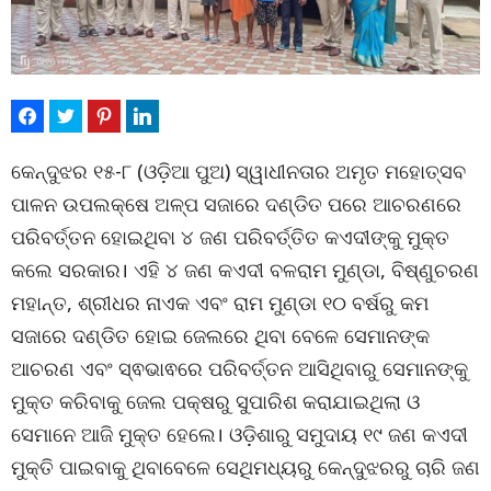
କେନ୍ଦୁଝର ୧୫-୮ (ଓଡ଼ିଆ ପୁଅ) ସ୍ୱାଧୀନତାର ଅମୃତ ମହୋତ୍ସବ
ପାଳନ ଉପଲକ୍ଷେ ଅଳ୍ପ ସଜାରେ ଦଣ୍ଡିତ ପରେ ଆଚରଣରେ
ପରିବର୍ତ୍ତନ ହୋଇଥିବା ୪ ଜଣ ପରିବର୍ତ୍ତିତ କଏଦୀଙ୍କୁ ମୁକ୍ତ
କଲେ ସରକାର। ଏହି ୪ ଜଣ କଏଦୀ ବଳରାମ ମୁଣ୍ଡା, ବିଷ୍ଣୁଚରଣ
ମହାନ୍ତ, ଶ୍ରୀଧର ନାଏକ ଏବଂ ରାମ ମୁଣ୍ଡା ୧୦ ବର୍ଷରୁ କମ
ସଜାରେ ଦଣ୍ଡିତ ହୋଇ ଜେଲରେ ଥିବା ବେଳେ ସେମାନଙ୍କ
ଆଚରଣ ଏବଂ ସ୍ଵଭାଵରେ ପରିବର୍ତ୍ତନ ଆସିଥିବାରୁ ସେମାନଙ୍କୁ
ମୁକ୍ତ କରିବାକୁ ଜେଲ ପକ୍ଷରୁ ସୁପାରିଶ କରାଯାଇଥିଲା ଓ
ସେମାନେ ଆଜି ମୁକ୍ତ ହେଲେ। ଓଡ଼ିଶାରୁ ସମୁଦାୟ ୧୯ ଜଣ କଏଦୀ
ମୁକ୍ତି ପାଇବାକୁ ଥିବାବେଳେ ସେଥିମଧ୍ୟରୁ କେନ୍ଦୁଝରରୁ ଚାରି ଜଣ