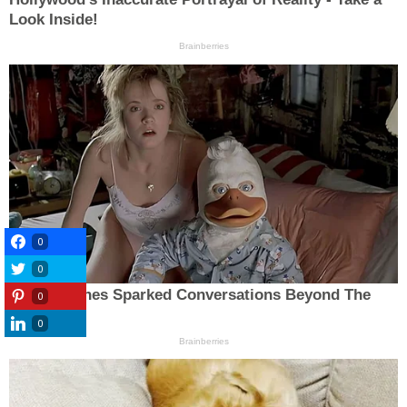
0
0
0
0