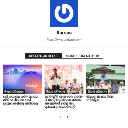
Bureau
https://www.odiapua.com
RELATED ARTICLES
MORE FROM AUTHOR
ଜିଲ୍ଲା ପରିକ୍ରମା
ଜିଲ୍ଲା ପରିକ୍ରମା
ଜିଲ୍ଲା ପରିକ୍ରମା
ପ୍ରତିମୂର୍ତ୍ତି ଉନ୍ମୋଚନ ଉତ୍ସବ
ଶିକ୍ଷକ ଅଶୋକ ଖିଲାର
ଶ୍ରୀ ଜଗନ୍ନାଥ ଦର୍ଶନ ପ୍ରଚାର
ଓ ଶ୍ରଦ୍ଧାଞ୍ଜଳୀ ସଭା,ସମାଜର
ସମ୍ବର୍ଦ୍ଧିତ
ସମିତି କାର୍ଯ୍ୟାଳୟ ପାଇଁ
ମଙ୍ଗଳକାରୀ ମଣିଷ ସଦା
ମୁଖ୍ୟମନ୍ତ୍ରୀଙ୍କୁ ଦାବୀପତ୍ର
ସ୍ମରଣୀୟ ହୋଇରହିଥାନ୍ତି