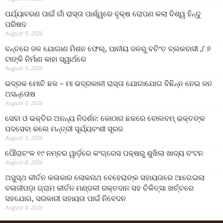
ପର୍ଯ୍ୟାବରଣ ପାଇଁ ଗାଁ ରାସ୍ତା ପାର୍ଶ୍ୱରେ ବୃକ୍ଷ ରୋପଣ କଲା ବିଶ୍ୱ ହିନ୍ଦୁ
ପରିଷଦ
August 9, 2026
ବନ୍ତରେ ଜଳ ଯୋଗାଣ ମିଶନ ଫେଲ୍‌, ପାନୀୟ ଜଳରୁ ବଚିଂତ ବ୍ଲକବାସୀ ,୮୬
ଟାଙ୍କି ନିର୍ମାଣ କାହା ସ୍ୱାର୍ଥରେ
August 9, 2026
ଭଦ୍ରକ ମୋଚି ଛକ – ମା ଭଦ୍ରକାଳୀ ରାସ୍ତା ଯୋଗାଯୋଗ ବିଛିନ୍ନ ନେଇ ଜନ
ଅସନ୍ତୋଷ
August 9, 2026
ସେବା ଓ ଭକ୍ତିର ଅନନ୍ୟ ନିଦର୍ଶନ: କୋଠାର ଛକରେ ବୋଲବମ୍ ଭକ୍ତଙ୍କ
ପଦସେବା କଲେ ମନ୍ତ୍ରୀ ସୂର୍ଯ୍ୟବଂଶୀ ସୂରଜ
August 9, 2026
ପୌରାଚଂଳ ୧୯ ନମ୍ବର ୱାର୍ଡ଼ରେ କଂଗ୍ରେସ ପକ୍ଷରୁ ଶୁଖିଲା ଖାଦ୍ୟ ବଂଟନ
August 8, 2026
ଅସୁସ୍ଥ କୀର୍ତନ କଳାକାର ଲୋକନାଥ ବେହେରାଙ୍କ ସହାୟତାରେ ଆଗେଇଲା
ବଳାଜୀପଡ଼ା ଗ୍ରାମ କୀର୍ତନ ମଣ୍ଡଳୀ ରକ୍ତଦାନ ସହ ଚିକିତ୍ସା ଖର୍ଚ୍ଚରେ
ସହଯୋଗ, ସରକାରୀ ସହାୟତା ପାଇଁ ନିବେଦନ
August 8, 2026