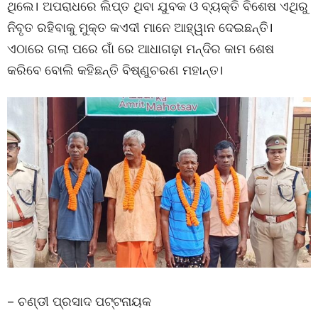
ଥିଲେ। ଅପରାଧରେ ଲିପ୍ତ ଥିବା ଯୁବକ ଓ ବ୍ୟକ୍ତି ବିଶେଷ ଏଥିରୁ
ନିବୃତ ରହିବାକୁ ମୁକ୍ତ କଏଦୀ ମାନେ ଆହ୍ୱାନ ଦେଇଛନ୍ତି।
ଏଠାରେ ଗଲା ପରେ ଗାଁ ରେ ଆଧାଗଢ଼ା ମନ୍ଦିର କାମ ଶେଷ
କରିବେ ବୋଲି କହିଛନ୍ତି ବିଷ୍ଣୁଚରଣ ମହାନ୍ତ।
– ଚଣ୍ଡୀ ପ୍ରସାଦ ପଟ୍ଟନାୟକ