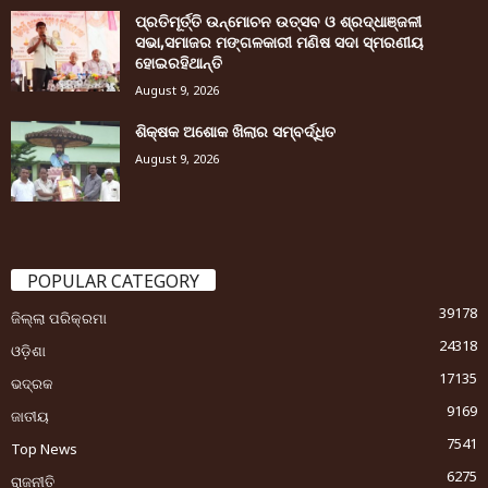
ପ୍ରତିମୂର୍ତ୍ତି ଉନ୍ମୋଚନ ଉତ୍ସବ ଓ ଶ୍ରଦ୍ଧାଞ୍ଜଳୀ
ସଭା,ସମାଜର ମଙ୍ଗଳକାରୀ ମଣିଷ ସଦା ସ୍ମରଣୀୟ
ହୋଇରହିଥାନ୍ତି
August 9, 2026
ଶିକ୍ଷକ ଅଶୋକ ଖିଲାର ସମ୍ବର୍ଦ୍ଧିତ
August 9, 2026
POPULAR CATEGORY
39178
ଜିଲ୍ଲା ପରିକ୍ରମା
24318
ଓଡ଼ିଶା
17135
ଭଦ୍ରକ
9169
ଜାତୀୟ
7541
Top News
6275
ରାଜନୀତି