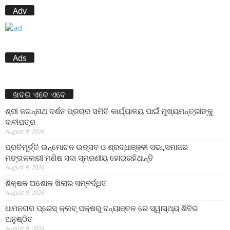
Adv
Ads
ଖବର ଏବେ ଏବେ
ଶ୍ରୀ ଜଗନ୍ନାଥ ଦର୍ଶନ ପ୍ରଚାର ସମିତି କାର୍ଯ୍ୟାଳୟ ପାଇଁ ମୁଖ୍ୟମନ୍ତ୍ରୀଙ୍କୁ
ଦାବୀପତ୍ର
August 9, 2026
ପ୍ରତିମୂର୍ତ୍ତି ଉନ୍ମୋଚନ ଉତ୍ସବ ଓ ଶ୍ରଦ୍ଧାଞ୍ଜଳୀ ସଭା,ସମାଜର
ମଙ୍ଗଳକାରୀ ମଣିଷ ସଦା ସ୍ମରଣୀୟ ହୋଇରହିଥାନ୍ତି
August 9, 2026
ଶିକ୍ଷକ ଅଶୋକ ଖିଲାର ସମ୍ବର୍ଦ୍ଧିତ
August 9, 2026
ଧାମନଗର ପ୍ରେସ୍ କ୍ଲବ୍ ପକ୍ଷରୁ ବନ୍ୟାଞ୍ଚଳ ରେ ସ୍ୱାସ୍ଥ୍ୟ ଶିବିର
ଅନୁଷ୍ଠିତ
August 9, 2026