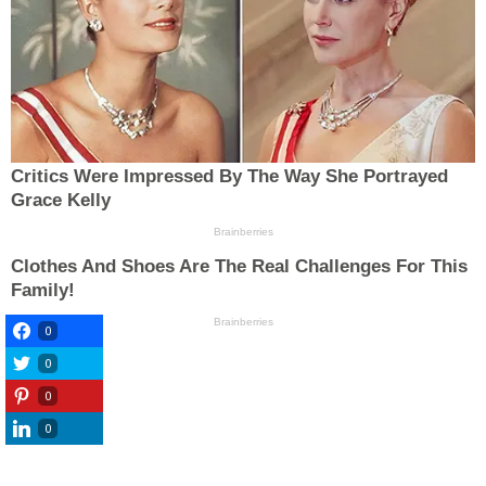
0
0
0
0