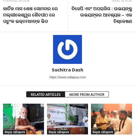
Previous article
Next article
କାର୍ତିକ ମାସ ଶେଷ ସୋମବାର ରେ
ବିଜେପି ଏବଂ ଅପରାଜିତା : ଉଭୟଙ୍କୁ
ମଲ୍ଲୀକେଶ୍ୱର ଶୈବପୀଠ ରେ
ଉଭୟଙ୍କର ଆବଶ୍ୟକ – ଏକ
ପଚୁଂକ ଭକ୍ତମାନଙ୍କ ଭିଡ
ବିଶ୍ଳେଷଣ
Suchitra Dash
https://www.odiapua.com
RELATED ARTICLES
MORE FROM AUTHOR
ଜିଲ୍ଲା ପରିକ୍ରମା
ଜିଲ୍ଲା ପରିକ୍ରମା
ଜିଲ୍ଲା ପରିକ୍ରମା