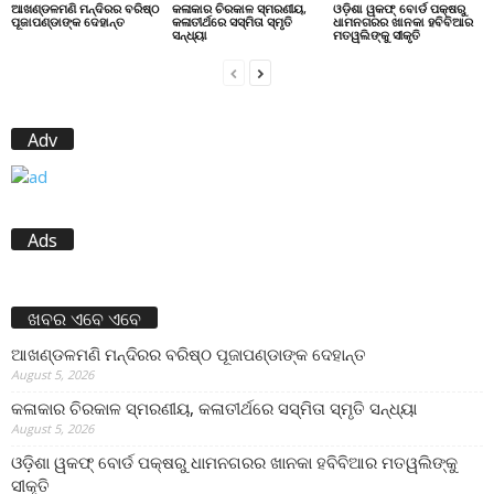
ଆଖଣ୍ଡଳମଣି ମନ୍ଦିରର ବରିଷ୍ଠ
କଳାକାର ଚିରକାଳ ସ୍ମରଣୀୟ,
ଓଡ଼ିଶା ୱକଫ୍ ବୋର୍ଡ ପକ୍ଷରୁ
ପୂଜାପଣ୍ଡାଙ୍କ ଦେହାନ୍ତ
କଳାତୀର୍ଥରେ ସସ୍ମିତା ସ୍ମୃତି
ଧାମନଗରର ଖାନକା ହବିବିଆର
ସନ୍ଧ୍ୟା
ମତୱଲିଙ୍କୁ ସୀକୃତି
Adv
Ads
ଖବର ଏବେ ଏବେ
ଆଖଣ୍ଡଳମଣି ମନ୍ଦିରର ବରିଷ୍ଠ ପୂଜାପଣ୍ଡାଙ୍କ ଦେହାନ୍ତ
August 5, 2026
କଳାକାର ଚିରକାଳ ସ୍ମରଣୀୟ, କଳାତୀର୍ଥରେ ସସ୍ମିତା ସ୍ମୃତି ସନ୍ଧ୍ୟା
August 5, 2026
ଓଡ଼ିଶା ୱକଫ୍ ବୋର୍ଡ ପକ୍ଷରୁ ଧାମନଗରର ଖାନକା ହବିବିଆର ମତୱଲିଙ୍କୁ
ସୀକୃତି