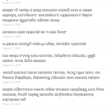
August 5, 2026
ରାଜ୍ୟର ୯ଟି ଜାତୀୟ ଓ ରାଜ୍ୟ ରାଜପଥରେ କଡ଼ାକଡ଼ି ହେଲା ଇ-ଚାଲାଣ
ବ୍ୟବସ୍ଥା, ଇେଂଟଲିଜେଂଟ ଏନଫୋର୍ସମେଂଟ ମ୍ୟାନେଜମେଂଟ ସିଷ୍ଟମ
ମାଧ୍ୟମରେ ସ୍ୱୟଂଚାଳିତ ଜରିମାନା ଆଦାୟ
August 5, 2026
ଧାମରାରେ ଚୋରୀ ବ୍ୟାଟେରୀ ସହ ୨ ଚୋର ଗିରଫ
August 5, 2026
ବନ୍ୟାପରେ ଗେଙ୍ଗୁଟି ନଦୀବନ୍ଧ ଧସିଲା, ଆତଙ୍କିତ ଗ୍ରାମବାସୀ
August 5, 2026
ଗୋ-ଖାଦ୍ୟ ବଂଟନକୁ ନେଇ ଉତେଜନା, ଅନିୟମିତତା ଅଭିଯୋଗ, ଧୁଷୁରି
ଥାନାରେ ଏତଲା; ଭିଡିଓ ଭାଇରାଲ
August 5, 2026
ଏରେଇଁ ଗ୍ରାମରେ ପାଗଳା ମାଙ୍କଡର ଆତଙ୍କ, ୩୦ରୁ ଅଧିକ ଆହତ, ବନ
ବିଭାଗର ନିଷ୍କ୍ରିୟତା, ଜିଲାପାଳଙ୍କୁ ଅଭିଯୋଗ ପରେ ଧରାହେଲା ମାଙ୍କଡ
August 5, 2026
ଭଦ୍ରକ ପୌରଂଚଳରେ ଭୋଟର ତାଲିକା ସଂଶୋଧନ ପ୍ରକ୍ରିୟାକୁ ନେଇ ବିବାଦ
ଘନେଇଲା, ବିଜେଡି ପକ୍ଷରୁ ସାମ୍ବାଦିକ ସମ୍ମିଳନୀରେ ଜିଲ୍ଲାପାଳଙ୍କ
ହସ୍ତକ୍ଷେପ ଦାବି
August 5, 2026