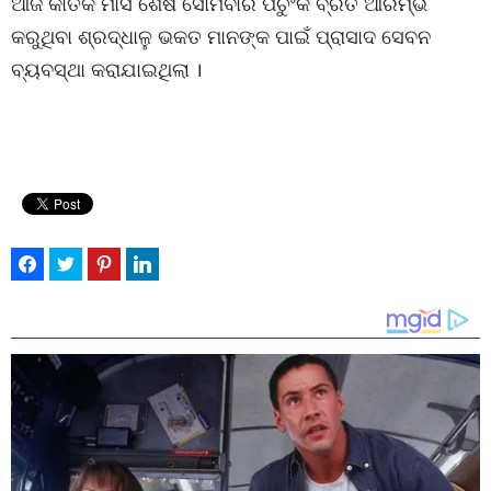
ଆଜି କାର୍ତିକ ମାସ ଶେଷ ସୋମବାର ପଚୁଂକ ବ୍ରତ ଆରମ୍ଭ
କରୁଥିବା ଶ୍ରଦ୍ଧାଳୁ ଭକତ ମାନଙ୍କ ପାଇଁ ପ୍ରାସାଦ ସେବନ
ବ୍ୟବସ୍ଥା କରାଯାଇଥିଲା ।