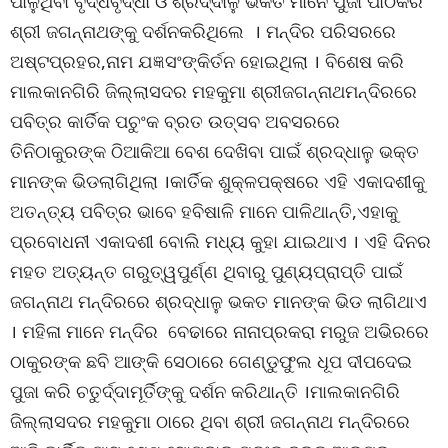
ପାଳୁଥିବା ବୃଦ୍ଧବୃଦ୍ଧା ଓ ଶ୍ରଦ୍ଦାଳୁ ଭକତ ମାନେ ପୁଜା ପାଠକରି
ଶ୍ରୀ ଜଗନ୍ନାଥଙ୍କୁ ଦର୍ଶନକରିଥିଲେ । ମନ୍ଦିର ପରିସରରେ
ଅଷ୍ଟପ୍ରହର,ନାମ ଯଜ୍ଞସଂଙ୍କିର୍ତନ ହୋଇଥିଲା । ବିଶେଷ କରି
ମାଲକାନଗିରି ଜିଲ୍ଲାସଦର ମହକୁମା ଶ୍ରୀଜଗନ୍ନାଥମନ୍ଦିରରେ
ପବିତ୍ର କାର୍ତିକ ପଚୁଂକ ବ୍ରତ ଉତ୍ସବ ଅବସରରେ
ତିନିଠାକୁରଙ୍କ ଠିଆକିଆ ବେଶ ଦେଖିବା ପାଇଁ ଶ୍ରଦ୍ଧାଳୁ ଭକ୍ତ
ମାନଙ୍କ ଭିଡଲାଗିଥିଲା ।କାର୍ତିକ ଶୁକ୍ଳପକ୍ଷରେ ଏହି ଏକାଦଶୀକୁ
ଅତନ୍ତ୍ୟ ପବିତ୍ର ଭାବେ ହବିଷାଳି ମାନେ ପାଳିଥାନ୍ତି,ଏହାକୁ
ପ୍ରବୋଧନୀ ଏକାଦଶୀ ବୋଲି ମଧ୍ୟ କୁହା ଯାଇଥାଏ । ଏହି ଦିନର
ମହତ ଅତ୍ୟନ୍ତ ଗରୁତ୍ୱପୁର୍ଣ୍ଣ ଥିବାରୁ ପୁଣ୍ୟପ୍ରାପ୍ତି ପାଇଁ
ଜଗନ୍ନାଥ ମନ୍ଦିରରେ ଶ୍ରଦ୍ଧାଳୁ ଭକତ ମାନଙ୍କ ଭିଡ ଲାଗିଥାଏ
। ମହିଳା ମାନେ ମନ୍ଦିର ବେଢାରେ ନାନାପ୍ରକରା ମରୁଜ ଅଭିରରେ
ଠାକୁରଙ୍କ ଛବି ଆଙ୍କି ସେଠାରେ ଗେଣ୍ଡୁଫୁଲ ଧୂପ ଦୀପଦେଇ
ପୁଜା କରି ଚତୁର୍ଦ୍ଦାମୂର୍ତିଙ୍କୁ ଦର୍ଶନ କରିଥାନ୍ତି ।ମାଲକାନଗିରି
ଜିଲ୍ଲାସଦର ମହକୁମା ଠାରେ ଥିବା ଶ୍ରୀ ଜଗନ୍ନାଥ ମନ୍ଦିରରେ