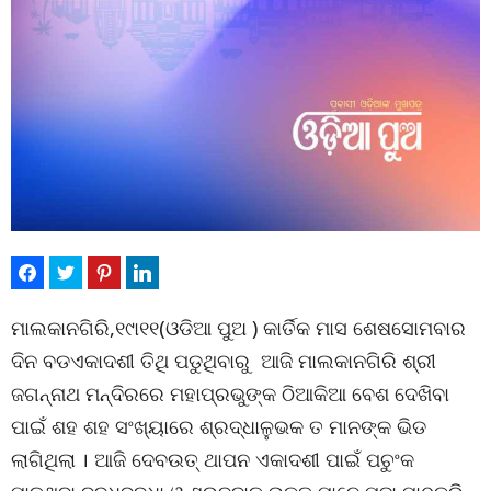
ମାଲକାନଗିରି,୧୯ା୧୧(ଓଡିଆ ପୁଅ ) କାର୍ତିକ ମାସ ଶେଷସୋମବାର
ଦିନ ବଡଏକାଦଶୀ ତିଥି ପଡୁଥିବାରୁ ଆଜି ମାଲକାନଗିରି ଶ୍ରୀ
ଜଗନ୍ନାଥ ମନ୍ଦିରରେ ମହାପ୍ରଭୁଙ୍କ ଠିଆକିଆ ବେଶ ଦେଖିବା
ପାଇଁ ଶହ ଶହ ସଂଖ୍ୟାରେ ଶ୍ରଦ୍ଧାଳୁଭକ ତ ମାନଙ୍କ ଭିଡ
ଲାଗିଥିଲା । ଆଜି ଦେବଉତ୍ ଥାପନ ଏକାଦଶୀ ପାଇଁ ପଚୁଂକ