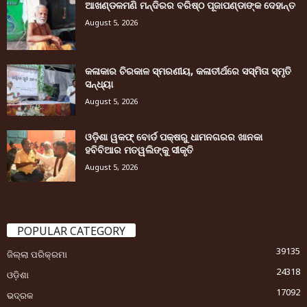
ଆଖଣ୍ଡଳମଣି ମନ୍ଦିରର ବରିଷ୍ଠ ପୂଜାପଣ୍ଡାଙ୍କ ଦେହାନ୍ତ
August 5, 2026
କଳାକାର ଚିରକାଳ ସ୍ମରଣୀୟ, କଳାତୀର୍ଥରେ ସସ୍ମିତା ସ୍ମୃତି
ସନ୍ଧ୍ୟା
August 5, 2026
ଓଡ଼ିଶା ୱକଫ୍ ବୋର୍ଡ ପକ୍ଷରୁ ଧାମନଗରର ଖାନକା
ହବିବିଆର ମତୱଲିଙ୍କୁ ସୀକୃତି
August 5, 2026
POPULAR CATEGORY
39135
ଜିଲ୍ଲା ପରିକ୍ରମା
24318
ଓଡ଼ିଶା
17092
ଭଦ୍ରକ