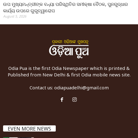
ଉପ ମୁଖ୍ୟମନ୍ତ୍ରୀଙ୍କ ବନ୍ୟା ପରିସ୍ଥିତିର ସମୀକ୍ଷା ବୈଠକ, ପୁନରୁଦ୍ଧାର
କାର୍ଯ୍ୟ ଉପରେ ଗୁରୁତ୍ୱାରୋପ
August 5, 2026
Odia Pua is the first Odia Newspaper which is printed &
Published from New Delhi & first Odia mobile news site.
Contact us:
odiapuadelhi@gmail.com
EVEN MORE NEWS