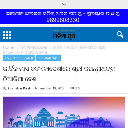
Ads
Home
ଜିଲ୍ଲା ପରିକ୍ରମା
କାର୍ତିକ ମାସ ବଡଏକାଦେଶୀରେ ଶ୍ରୀ
ଜଗନ୍ନାଥଙ୍କ ଠିଆକିଆ ବେଶ
ଜିଲ୍ଲା ପରିକ୍ରମା
ମାଲକାନଗିରି
କାର୍ତିକ ମାସ ବଡଏକାଦେଶୀରେ ଶ୍ରୀ ଜଗନ୍ନାଥଙ୍କ
ଠିଆକିଆ ବେଶ
By
Suchitra Dash
-
November 19, 2018
372