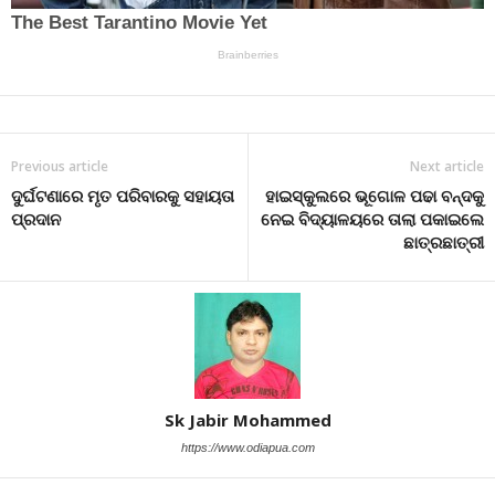
Previous article
Next article
ଦୁର୍ଘଟଣାରେ ମୃତ ପରିବାରକୁ ସହାୟତା
ହାଇସ୍କୁଲରେ ଭୂଗୋଳ ପଢା ବନ୍ଦକୁ
ପ୍ରଦାନ
ନେଇ ବିଦ୍ୟାଳୟରେ ତାଲା ପକାଇଲେ
ଛାତ୍ରଛାତ୍ରୀ
Sk Jabir Mohammed
https://www.odiapua.com