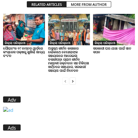
RELATED ARTICLES
MORE FROM AUTHOR
ଜିଲ୍ଲା ପରିକ୍ରମା
ଜିଲ୍ଲା ପରିକ୍ରମା
ଜିଲ୍ଲା ପରିକ୍ରମା
ପୌରାଚଂଳ ୧୯ ନମ୍ବର ୱାର୍ଡ଼ରେ
ଅସୁସ୍ଥ କୀର୍ତନ କଳାକାର
ସରକାରୀ ଘର ଯାହା ପାଇଁ ସାତ
କଂଗ୍ରେସ ପକ୍ଷରୁ ଶୁଖିଲା ଖାଦ୍ୟ
ଲୋକନାଥ ବେହେରାଙ୍କ
ସପନ
ବଂଟନ
ସହାୟତାରେ ଆଗେଇଲା
ବଳାଜୀପଡ଼ା ଗ୍ରାମ କୀର୍ତନ
ମଣ୍ଡଳୀ ରକ୍ତଦାନ ସହ ଚିକିତ୍ସା
ଖର୍ଚ୍ଚରେ ସହଯୋଗ, ସରକାରୀ
ସହାୟତା ପାଇଁ ନିବେଦନ
Adv
Ads