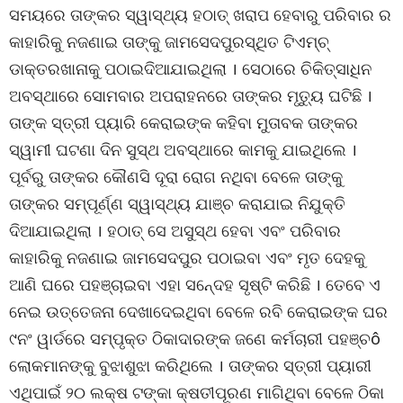
ସମୟରେ ତାଙ୍କର ସ୍ୱାସ୍ଥ୍ୟ ହଠାତ୍ ଖରାପ ହେବାରୁ ପରିବାର ର
କାହାରିକୁ ନଜଣାଇ ତାଙ୍କୁ ଜାମସେଦପୁରସ୍ଥିତ ଟିଏମ୍ଚ୍
ଡାକ୍ତରଖାନାକୁ ପଠାଇଦିଆଯାଇଥିଲା । ସେଠାରେ ଚିକିତ୍ସାଧିନ
ଅବସ୍ଥାରେ ସୋମବାର ଅପରାହନରେ ତାଙ୍କର ମୃତୁ୍ୟ ଘଟିଛି ।
ତାଙ୍କ ସ୍ତ୍ରୀ ପ୍ୟାରି କେରାଇଙ୍କ କହିବା ମୁତାବକ ତାଙ୍କର
ସ୍ୱାମୀ ଘଟଣା ଦିନ ସୁସ୍ଥ ଅବସ୍ଥାରେ କାମକୁ ଯାଇଥିଲେ ।
ପୂର୍ବରୁ ତାଙ୍କର କୌଣସି ଦୂରା ରୋଗ ନଥିବା ବେଳେ ତାଙ୍କୁ
ତାଙ୍କର ସମ୍ପୂର୍ଣ୍ଣ ସ୍ୱାସ୍ଥ୍ୟ ଯାଞ୍ଚ କରାଯାଇ ନିଯୁକ୍ତି
ଦିଆଯାଇଥିଲା । ହଠାତ୍ ସେ ଅସୁସ୍ଥ ହେବା ଏବଂ ପରିବାର
କାହାରିକୁ ନଜଣାଇ ଜାମସେଦପୁର ପଠାଇବା ଏବଂ ମୃତ ଦେହକୁ
ଆଣି ଘରେ ପହଞ୍ଚାଇବା ଏହା ସନେ୍ଦହ ସୃଷ୍ଟି କରିଛି । ତେବେ ଏ
ନେଇ ଉତ୍ତେଜନା ଦେଖାଦେଇଥିବା ବେଳେ ରବି କେରାଇଙ୍କ ଘର
୯ନଂ ୱାର୍ଡରେ ସମ୍ପୃକ୍ତ ଠିକାଦାରଙ୍କ ଜଣେ କର୍ମଚାରୀ ପହଞ୍ଚô
ଲୋକମାନଙ୍କୁ ବୁଝାଶୁଝା କରିଥିଲେ । ତାଙ୍କର ସ୍ତ୍ରୀ ପ୍ୟାରୀ
ଏଥିପାଇଁ ୨୦ ଲକ୍ଷ ଟଙ୍କା କ୍ଷତୀପୂରଣ ମାଗିଥିବା ବେଳେ ଠିକା