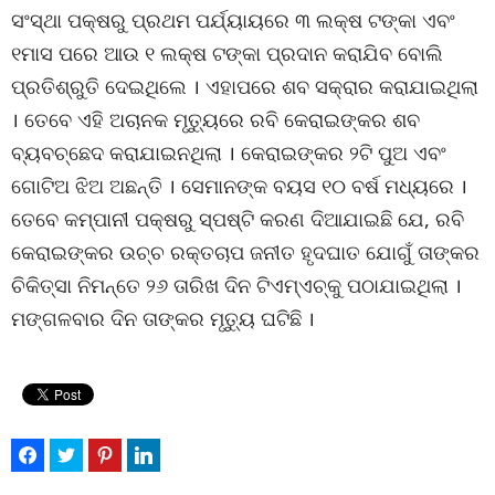
ସଂସ୍ଥା ପକ୍ଷରୁ ପ୍ରଥମ ପର୍ଯ୍ୟାୟରେ ୩ ଲକ୍ଷ ଟଙ୍କା ଏବଂ
୧ମାସ ପରେ ଆଉ ୧ ଲକ୍ଷ ଟଙ୍କା ପ୍ରଦାନ କରାଯିବ ବୋଲି
ପ୍ରତିଶ୍ରୁତି ଦେଇଥିଲେ । ଏହାପରେ ଶବ ସକ୍ରାର କରାଯାଇଥିଲା
। ତେବେ ଏହି ଅଚାନକ ମୃତୁ୍ୟରେ ରବି କେରାଇଙ୍କର ଶବ
ବ୍ୟବଚ୍ଛେଦ କରାଯାଇନଥିଲା । କେରାଇଙ୍କର ୨ଟି ପୁଅ ଏବଂ
ଗୋଟିଅ ଝିଅ ଅଛନ୍ତି । ସେମାନଙ୍କ ବୟସ ୧୦ ବର୍ଷ ମଧ୍ୟରେ ।
ତେବେ କମ୍ପାନୀ ପକ୍ଷରୁ ସ୍ପଷ୍ଟି କରଣ ଦିଆଯାଇଛି ଯେ, ରବି
କେରାଇଙ୍କର ଉଚ୍ଚ ରକ୍ତଚାପ ଜନୀତ ହୃଦଘାତ ଯୋଗୁଁ ତାଙ୍କର
ଚିକିତ୍ସା ନିମନ୍ତେ ୨୬ ତାରିଖ ଦିନ ଟିଏମ୍ଏଚ୍କୁ ପଠାଯାଇଥିଲା ।
ମଙ୍ଗଳବାର ଦିନ ତାଙ୍କର ମୃତୁ୍ୟ ଘଟିଛି ।