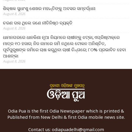
ଶିକ୍ଷକ ସୁଧାଂଶୁ ଶେଖର ମହାନ୍ତିଙ୍କୁ ଅବସର ସମ୍ବର୍ଦ୍ଧନା
August 8, 2026
ଚରଣ ଦାସ ଥିଲେ ଜଣେ ନୀତିନିଷ୍ଠ ବ୍ୟକ୍ତି
August 8, 2026
ଧାମନଗରରେ ଧାନକିଣା ନୂଆ ନିୟମରେ ଚାଷୀଙ୍କୁ ଝଟ୍‌କା,ଏଗ୍ରିଷ୍ଟାକ୍‌ରେ
ମାତ୍ର ୧୦ ହଜାର; ନିଜ ନାମରେ ଜମି ନଥିଲେ ଟୋକନ ଅନିଶ୍ଚିତ,
ପୂର୍ବପୁରୁଷଙ୍କ ଜମିରେ ଚାଷ କରୁଥିବା ଚାଷୀ ଚିନ୍ତାରେ; ୮୦% ପ୍ରଭାବିତ ହେବା
ଆଶଙ୍କା
August 8, 2026
Odia Pua is the first Odia Newspaper which is printed &
Published from New Delhi & first Odia mobile news site.
Contact us:
odiapuadelhi@gmail.com