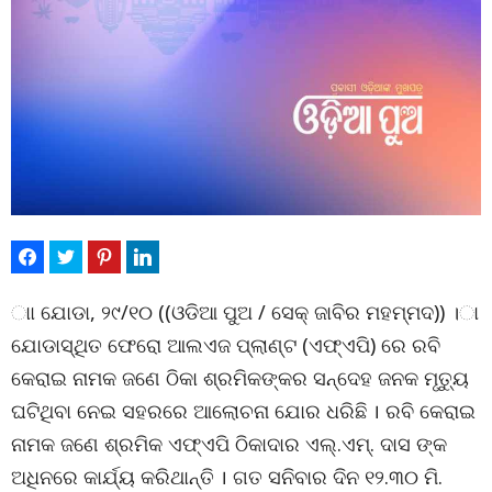
ାା ଯୋଡା, ୨୯/୧୦ ((ଓଡିଆ ପୁଅ / ସେକ୍ ଜାବିର ମହମ୍ମଦ)) ।ା
ଯୋଡାସ୍ଥିତ ଫେରୋ ଆଲଏଜ ପ୍ଲାଣ୍ଟ (ଏଫ୍ଏପି) ରେ ରବି
କେରାଇ ନାମକ ଜଣେ ଠିକା ଶ୍ରମିକଙ୍କର ସନ୍ଦେହ ଜନକ ମୃତ୍ୟୁ
ଘଟିଥିବା ନେଇ ସହରରେ ଆଲୋଚନା ଯୋର ଧରିଛି । ରବି କେରାଇ
ନାମକ ଜଣେ ଶ୍ରମିକ ଏଫ୍ଏପି ଠିକାଦାର ଏଲ୍.ଏମ୍. ଦାସ ଙ୍କ
ଅଧିନରେ କାର୍ଯ୍ୟ କରିଥାନ୍ତି । ଗତ ସନିବାର ଦିନ ୧୨.୩୦ ମି.