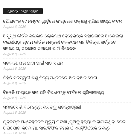
ଖବର ଏବେ ଏବେ
ପୌରାଚଂଳ ୧୯ ନମ୍ବର ୱାର୍ଡ଼ରେ କଂଗ୍ରେସ ପକ୍ଷରୁ ଶୁଖିଲା ଖାଦ୍ୟ ବଂଟନ
August 8, 2026
ଅସୁସ୍ଥ କୀର୍ତନ କଳାକାର ଲୋକନାଥ ବେହେରାଙ୍କ ସହାୟତାରେ ଆଗେଇଲା
ବଳାଜୀପଡ଼ା ଗ୍ରାମ କୀର୍ତନ ମଣ୍ଡଳୀ ରକ୍ତଦାନ ସହ ଚିକିତ୍ସା ଖର୍ଚ୍ଚରେ
ସହଯୋଗ, ସରକାରୀ ସହାୟତା ପାଇଁ ନିବେଦନ
August 8, 2026
ସରକାରୀ ଘର ଯାହା ପାଇଁ ସାତ ସପନ
August 8, 2026
ତିହିଡି଼ ସରସ୍ୱତୀ ଶିଶୁ ବିଦ୍ୟାମନ୍ଦିରରେ ଜ୍ଞାନ ବିଜ୍ଞାନ ମେଳା
August 8, 2026
ବିଜେଡି ପଂଚାୟତ ସଭାପତି ବିପନ୍ନଙ୍କୁ ବାଂଟିଲେ ଶୁଖିଲାଖାଦ୍ୟ
August 8, 2026
ସମାଜସେବୀ ଜ୍ଞାନେନ୍ଦ୍ର ଦାସଙ୍କୁ ଶ୍ରଦ୍ଧାଞ୍ଜଳୀ
August 8, 2026
ଯୁବକଙ୍କ ସନ୍ଦେହଜନକ ମୃତ୍ୟୁ ଘଟଣା ,ପୁଅକୁ ହତ୍ୟା କାରାଯାଇଥିବା ନେଇ
ଅଭିଯୋଗ କଲେ ମା, ସାଇଂଟିଫିକ ଟିମର ଓ ଏସଡ଼ିପିଓଙ୍କ ତଦନ୍ତ
August 8, 2026