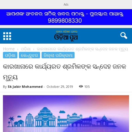
Ads
Home
ଓଡ଼ିଶା
କାରଖାନାରେ କାର୍ଯ୍ୟରତ ଶ୍ରମିକଙ୍କ ସନ୍ଦେହ ଜନକ ମୃତ୍ୟୁ
ଓଡ଼ିଶା
କେନ୍ଦୁଝର
ଜିଲ୍ଲା ପରିକ୍ରମା
କାରଖାନାରେ କାର୍ଯ୍ୟରତ ଶ୍ରମିକଙ୍କ ସନ୍ଦେହ ଜନକ
ମୃତ୍ୟୁ
By
Sk Jabir Mohammed
-
October 29, 2019
105