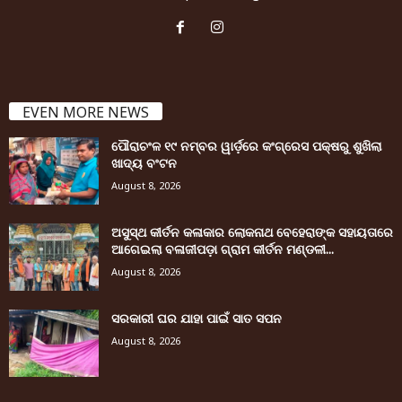
EVEN MORE NEWS
ପୌରାଚଂଳ ୧୯ ନମ୍ବର ୱାର୍ଡ଼ରେ କଂଗ୍ରେସ ପକ୍ଷରୁ ଶୁଖିଲା
ଖାଦ୍ୟ ବଂଟନ
August 8, 2026
ଅସୁସ୍ଥ କୀର୍ତନ କଳାକାର ଲୋକନାଥ ବେହେରାଙ୍କ ସହାୟତାରେ
ଆଗେଇଲା ବଳାଜୀପଡ଼ା ଗ୍ରାମ କୀର୍ତନ ମଣ୍ଡଳୀ...
August 8, 2026
ସରକାରୀ ଘର ଯାହା ପାଇଁ ସାତ ସପନ
August 8, 2026