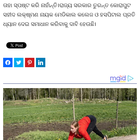
ତାହା ସ୍ପଷ୍ଟ କରି ନାହାଁନ୍ତି।ରାଜ୍ୟ ସରକାର ତୁରନ୍ତ କୋରାପୁଟ
ସହୀଦ ଲକ୍ଷ୍ମଣ ନାୟକ ମେଡିକାଲ କଲେଜ ଓ ହସପିଟାଲ ପ୍ରତି
ଧ୍ୟାନ ଦେଇ ସମାଧାନ କରିବାକୁ ଦାବି ହେଉଛି।