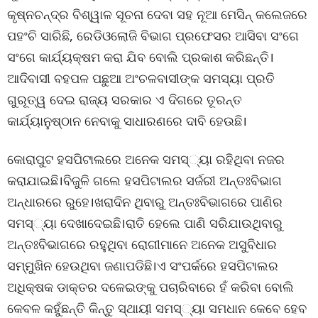
କୃଷ୍ନଚନ୍ଦ୍ର ବିଶ୍ୱାଳ ସୂଚନା ଦେବା ସହ ନୂଆ ମେସିନ୍ କଲେଜରେ
ପହଂଚି ସାରିଛି, ରେଡିଓଲୋଜି ବିଭାଗ ପ୍ରଫେସର ଆସିବା ସଂଗେ
ସଂଗେ କାର୍ଯ୍ୟକ୍ଷମ କରା ଯିବ ବୋଲି ପ୍ରକାଶ କରିଛନ୍ତି।
ଆଦିବାସୀ ବହପଳ ପଛୁଆ ଅଂଚଳବାସୀଙ୍କ ସମସ୍ୟା ପ୍ରତି
ଗୁରୂତ୍ୱ ଦେଇ ରାଜ୍ୟ ସରକାର ଏ ଦିଗରେ ତୂରନ୍ତ
କାର୍ଯ୍ୟାନୁଷ୍ଠାନ ନେବାକୁ ସାଧାରଣରେ ଦାବି ହେଉଛି।
କୋରାପୁଟ ହସପିଟାଲରେ ଅନେକ ସମସ୍୍ୟା ରହିଥିବା ନଜର
କରାଯାଇଛି।ବିଜୁଳି ଗଲେ ହସପିଟାଲର ସର୍ଜରୀ ଅନ୍ତଃବିଭାଗ
ଅନ୍ଧାରରେ ରୁହେ।ଖରାଦିନ ଥିବାରୁ ଅନ୍ତଃବିଭାଗରେ ପାଣିର
ସମସ୍୍ୟା ଦେଖାଦେଇଛି।ରାତି ହେଲେ ପାଣି ସରିଯାଉଥିବାରୁ
ଅନ୍ତଃବିଭାଗରେ ରହୁଥିବା ରୋଗୀମାନେ ଅନେକ ଅସୁବିଧାର
ସମ୍ମୁଖିନ ହେଉଥିବା ଜଣାପଡିଛି।ଏ ସଂପର୍କରେ ହସପିଟାଲର
ଅଧିକ୍ଷକ ଡାକ୍ତର ଦଳେଇଙ୍କୁ ପଚାରିବାରେ ହଁ କରିବା ବୋଲି
କେବଳ କହୁଁଛନ୍ତି କିନ୍ତୁ ସ୍ଥାୟୀ ସମସ୍୍ୟା ସମଧାନ କେବେ ହେବ