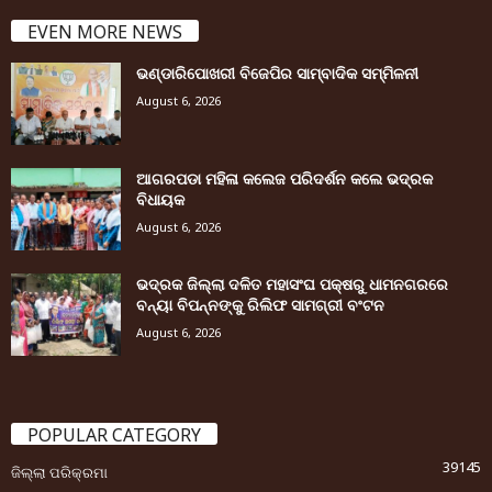
EVEN MORE NEWS
ଭଣ୍ଡାରିପୋଖରୀ ବିଜେପିର ସାମ୍ବାଦିକ ସମ୍ମିଳନୀ
August 6, 2026
ଆଗରପଡା ମହିଳା କଲେଜ ପରିଦର୍ଶନ କଲେ ଭଦ୍ରକ
ବିଧାୟକ
August 6, 2026
ଭଦ୍ରକ ଜିଲ୍ଲା ଦଳିତ ମହାସଂଘ ପକ୍ଷରୁ ଧାମନଗରରେ
ବନ୍ୟା ବିପନ୍ନଙ୍କୁ ରିଲିଫ ସାମଗ୍ରୀ ବଂଟନ
August 6, 2026
POPULAR CATEGORY
39145
ଜିଲ୍ଲା ପରିକ୍ରମା