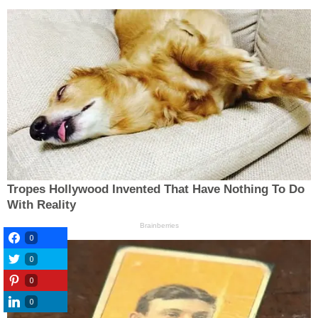
0
0
0
0