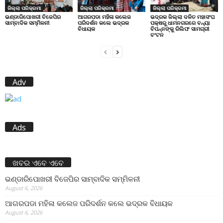
ଜିଲ୍ଲା ପରିକ୍ରମା
ଜିଲ୍ଲା ପରିକ୍ରମା
ଜିଲ୍ଲା ପରିକ୍ରମା
ଭଣ୍ଡାରିପୋଖରୀ ବିଜେପିର
ଆଗରପଡା ମହିଳା କଲେଜ
ଭଦ୍ରକ ଜିଲ୍ଲା ଦଳିତ ମହାସଂଘ
ସାମ୍ବାଦିକ ସମ୍ମିଳନୀ
ପରିଦର୍ଶନ କଲେ ଭଦ୍ରକ
ପକ୍ଷରୁ ଧାମନଗରରେ ବନ୍ୟା
ବିଧାୟକ
ବିପନ୍ନଙ୍କୁ ରିଲିଫ ସାମଗ୍ରୀ
ବଂଟନ
Adv
Ads
ଖବର ଏବେ ଏବେ
ଭଣ୍ଡାରିପୋଖରୀ ବିଜେପିର ସାମ୍ବାଦିକ ସମ୍ମିଳନୀ
August 6, 2026
ଆଗରପଡା ମହିଳା କଲେଜ ପରିଦର୍ଶନ କଲେ ଭଦ୍ରକ ବିଧାୟକ
August 6, 2026