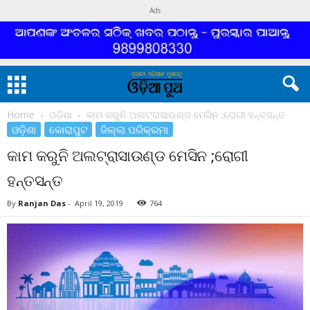
Ads
Home
ଓଡ଼ିଶା
କାମ କରୁନି ଅଲଟ୍ରାସାଉଣ୍ଡ ମେସିନ ;ରୋଗୀ ହନ୍ତସନ୍ତ
ଓଡ଼ିଶା
କୋରାପୁଟ
ଜିଲ୍ଲା ପରିକ୍ରମା
କାମ କରୁନି ଅଲଟ୍ରାସାଉଣ୍ଡ ମେସିନ ;ରୋଗୀ
ହନ୍ତସନ୍ତ
By
Ranjan Das
-
April 19, 2019
764