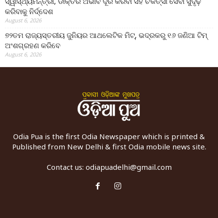
ସ୍ୱାସ୍ଥ୍ୟମନ୍ତ୍ରୀ, ଡାକ୍ତର ଅଭାବ ଦୂର କରିବା ସହ ଚିକିତ୍ସା ସେବା ସୁଦୃଢ଼
କରିବାକୁ ନିର୍ଦ୍ଦେଶ
August 6, 2026
୭୨ତମ ରାଜ୍ୟସ୍ତରୀୟ ଜୁନିୟର ଆଥଲେଟିକ ମିଟ୍‌, ଭଦ୍ରକରୁ ୧୬ ଜଣିଆ ଟିମ୍
ଅଂଶଗ୍ରହଣ କରିବେ
August 6, 2026
Odia Pua is the first Odia Newspaper which is printed &
Published from New Delhi & first Odia mobile news site.
Contact us:
odiapuadelhi@gmail.com