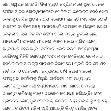
ତାହା ସ୍ୱପ୍ନ ହୋଇଛି। ଜିଲା ମୁଖ୍ୟ ହସ୍ପିଟାଲରେ ଥିବା ଅନେଚ
ମେସିନ ଅଚଳ ହୋଇଥିବାବେଳେ ମେଜିକାଲ କଲେଜର ସେହି ସେବା
ଦେବାକୁ ମେସିନ ଥିଲେ ମଧ୍ୟ ବିଶେଷଜ୍ଞ ନାହାନ୍ତି। ସରକାର ଯେଉଁ
ଡାକ୍ତର ବା ବିଶେଷଜ୍ଞଜ୍ଞୁ ପଠାଉଛନ୍ତି ସେମାନେ କାର୍ଯ୍ୟରେ ଯୋଗ
ଦେବାର ମାତ୍ର କିଛି ଦିନ ରହିବା ପରେ ଲମ୍ବା ଛୁଟିରେ ଚାଲି
ଯାଉଛନ୍ତି। ଫଳରେ ଅଂଚଳର ହଜାର ହଜାର ଗରିବ ରୋଗୀ
ହନ୍ତସନ୍ତ ହେଉଛନ୍ତି। ବର୍ତମାନ ଏଭଳି ଚରମ ଅବ୍ୟବସ୍ଥା
ଦେଖିବାକୁ ମିଳିଛି କୋରାପୁଟ ଏସଏଲଏନ ମେଡିକାଲ୍ କଲେଜ ଓ
ହସ୍ପିଟାଲର ଅଲଟ୍ରା ସାଉଣ୍ଡ ବିଭାଗରେ। ପ୍ରତି ଦିନ ଶହ ଶହ
ଗର୍ଭବତୀ ଓ ପେଟରୋଗୀ ହସ୍ପିଟାଲ୍ ଆସି ନିରାଶ ମନରେ
ଫେରୁଥିବା ଦେଖିବାକୁ ମିଳୁଛି। ଗର୍ଭବତୀ ଏବଂ ଅନ୍ୟାନ୍ୟ
ରୋଗୀଙ୍କୁ ସରକାରୀ ହସ୍ପିଟାଲରେ ମାଗାଣାରେ ଅଲଟ୍ରା
ସାଉଣ୍ଡ କରିବାକୁ ରାଜ୍ୟ ସରକାର ଘୋଷଣା କରିଛନ୍ତି। ତେଣୁ
ପ୍ରତିଦିନ କୋରାପୁଟ ମେଡିକାଲ୍ କଲେଜ ଓ ହସ୍ପିଟାଲକୁ ଶହ ଶହ
ରୋଗୀ, ଗର୍ଭବତୀ ମହିଳା ଆସି ଥାଆନ୍ତି କିନ୍ତୁ ମେସିନ୍ ଅଚଳ