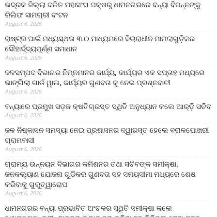
ଭଦ୍ରକ ଜିଲ୍ଲା ଦଳିତ ମହାସଂଘ ପକ୍ଷରୁ ଧାମନଗରରେ ବନ୍ୟା ବିପନ୍ନଙ୍କୁ
ରିଲିଫ ସାମଗ୍ରୀ ବଂଟନ
August 6, 2026
ରାଷ୍ଟ୍ର ପାଇଁ ମଧ୍ୟସ୍ଥତା ୩.୦ ମାଧ୍ୟମରେ ବିଚାରାଧୀନ ମାମଲାଗୁଡ଼ିକର
ସୌହାର୍ଦ୍ଦ୍ୟପୂର୍ଣ୍ଣ ସମାଧାନ
August 6, 2026
ଜଳସମ୍ପଦ ବିଭାଗର ନିମ୍ନମାନର କାର୍ଯ୍ୟ, କାର୍ଯ୍ୟର ଏକ ସପ୍ତାହ ମଧ୍ୟରେ
ଭାଙ୍ଗିଲା ଗାର୍ଡ ୱାଲ, କାର୍ଯ୍ୟର ଗୁଣବତା କୁ ନେଇ ପ୍ରଶ୍ନବାଚୀ
August 6, 2026
ବନ୍ୟାରେ ପ୍ରମୁଖ ସଡ଼କ କ୍ଷତିଗ୍ରସ୍ତ ସ୍ଥିତି ଅନୁଧ୍ୟାନ କଲେ ଆର୍‌ଡ଼ି ସଚିବ
August 6, 2026
ଜଳ ନିଷ୍କାସନ ସମସ୍ୟା ନେଇ ପ୍ରଶାସନର ଦ୍ୱାରସ୍ତ ହେଲେ ବରାଳପୋଖରୀ
ଗ୍ରାମବାସୀ
August 6, 2026
ଗ୍ରାମ୍ୟ ଉନ୍ନୟନ ବିଭାଗର କମିଶନର ତଥା ସଚିବଙ୍କ ସମୀକ୍ଷା,
ଜନକଲ୍ୟାଣ ଯୋଜନା ଗୁଡିକର ଗୁଣବତା ସହ ସମୟସୀମା ମଧ୍ୟରେ ଶେଷ
କରିବାକୁ ଗୁରୁତ୍ୱାରୋପ
August 6, 2026
ଧାମନଗରର ବନ୍ୟା ପ୍ରଭାବିତ ଅଂଚଳର ସ୍ଥିତି ସମୀକ୍ଷା କଲେ