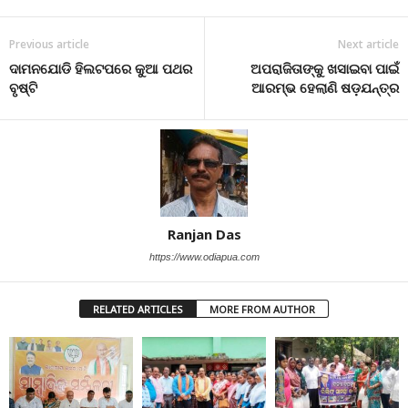
Previous article
Next article
ଦାମନଯୋଡି ହିଲଟପରେ କୁଆ ପଥର
ଅପରାଜିତାଙ୍କୁ ଖସାଇବା ପାଇଁ
ବୃଷ୍ଟି
ଆରମ୍ଭ ହେଲାଣି ଷଡ଼ଯନ୍ତ୍ର
Ranjan Das
https://www.odiapua.com
RELATED ARTICLES
MORE FROM AUTHOR