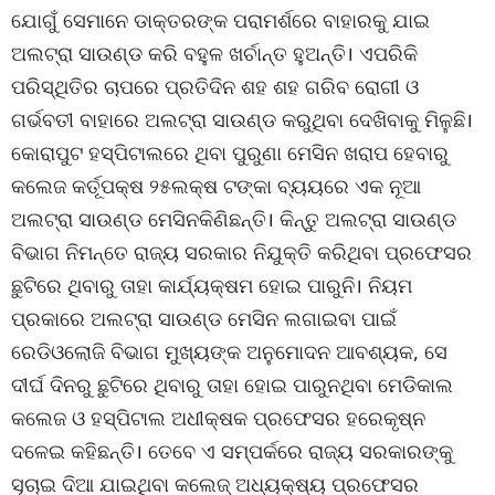
ଯୋଗୁଁ ସେମାନେ ଡାକ୍ତରଙ୍କ ପରାମର୍ଶରେ ବାହାରକୁ ଯାଇ
ଅଲଟ୍ରା ସାଉଣ୍ଡ କରି ବହୁଳ ଖର୍ଚାନ୍ତ ହୁଅନ୍ତି। ଏପରିକି
ପରିସ୍ଥିତିର ଚାପରେ ପ୍ରତିଦିନ ଶହ ଶହ ଗରିବ ରୋଗୀ ଓ
ଗର୍ଭବତୀ ବାହାରେ ଅଲଟ୍ରା ସାଉଣ୍ଡ କରୁଥିବା ଦେଖିବାକୁ ମିଳୁଛି।
କୋରାପୁଟ ହସ୍ପିଟାଲରେ ଥିବା ପୁରୁଣା ମେସିନ ଖରାପ ହେବାରୁ
କଲେଜ କର୍ତୂପକ୍ଷ ୨୫ଲକ୍ଷ ଟଙ୍କା ବ୍ୟୟରେ ଏକ ନୂଆ
ଅଲଟ୍ରା ସାଉଣ୍ଡ ମେସିନକିଣିଛନ୍ତି। କିନ୍ତୁ ଅଲଟ୍ରା ସାଉଣ୍ଡ
ବିଭାଗ ନିମନ୍ତେ ରାଜ୍ୟ ସରକାର ନିଯୁକ୍ତି କରିଥିବା ପ୍ରଫେସର
ଛୁଟିରେ ଥିବାରୁ ତାହା କାର୍ଯ୍ୟକ୍ଷମ ହୋଇ ପାରୁନି। ନିୟମ
ପ୍ରକାରେ ଅଲଟ୍ରା ସାଉଣ୍ଡ ମେସିନ ଲଗାଇବା ପାଇଁ
ରେଡିଓଲୋଜି ବିଭାଗ ମୁଖ୍ୟଙ୍କ ଅନୁମୋଦନ ଆବଶ୍ୟକ, ସେ
ଦୀର୍ଘ ଦିନରୁ ଛୁଟିରେ ଥିବାରୁ ତାହା ହୋଇ ପାରୁନଥିବା ମେଡିକାଲ
କଲେଜ ଓ ହସ୍ପିଟାଲ ଅଧୀକ୍ଷକ ପ୍ରଫେସର ହରେକୃଷ୍ନ
ଦଳେଇ କହିଛନ୍ତି। ତେବେ ଏ ସମ୍ପର୍କରେ ରାଜ୍ୟ ସରକାରଙ୍କୁ
ସୂଚାଇ ଦିଆ ଯାଇଥିବା କଲେଜ୍ ଅଧ୍ୟକ୍ଷ୍ୟ ପ୍ରଫେସର