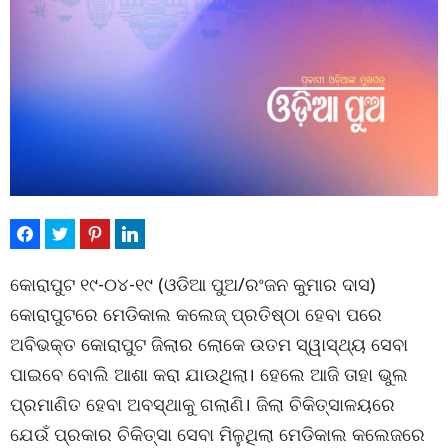
କୋରାପୁଟ ୧୯-୦୪-୧୯ (ଓଡିଆ ପୁଅ/ରଂଜନ କୁମାର ଦାସ)
କୋରାପୁଟରେ ମେଡିକାଲ କଲେଜ୍ ପ୍ରତିଷ୍ଠା ହେବା ପରେ
ଅବିଭକ୍ତ କୋରାପୁଟ ଜିଲାର ଲୋକେ ଉତମ ସ୍ୱାସ୍ଥ୍ୟ ସେବା
ପାଇବେ ବୋଲି ଆଶା କରା ଯାଉଥିଲା। ହେଲେ ଆଜି ତାହା ଭୁଲ
ପ୍ରମାଣିତ ହେବା ଅବସ୍ଥାକୁ ଗଲାଣି। ଜିଲା ଚିକିତ୍ସାଳୟରେ
ଯେଉଁ ପ୍ରକାର ଚିକିତ୍ସା ସେବା ମିଳୁଥିଲା ମେଡିକାଲ କଲେଜରେ