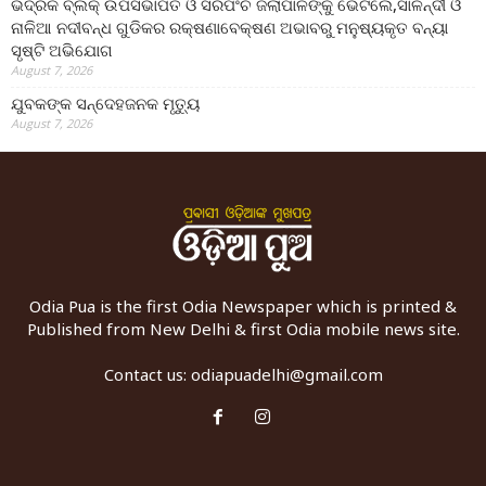
ଭଦ୍ରକ ବ୍ଲକ୍ ଉପସଭାପତି ଓ ସରପଂଚ ଜିଲାପାଳଙ୍କୁ ଭେଟିଲେ,ସାଳନ୍ଦୀ ଓ
ନାଳିଆ ନଦୀବନ୍ଧ ଗୁଡିକର ରକ୍ଷଣାବେକ୍ଷଣ ଅଭାବରୁ ମନୁଷ୍ୟକୃତ ବନ୍ୟା
ସୃଷ୍ଟି ଅଭିଯୋଗ
August 7, 2026
ଯୁବକଙ୍କ ସନ୍ଦେହଜନକ ମୃତ୍ୟୁ
August 7, 2026
Odia Pua is the first Odia Newspaper which is printed &
Published from New Delhi & first Odia mobile news site.
Contact us:
odiapuadelhi@gmail.com