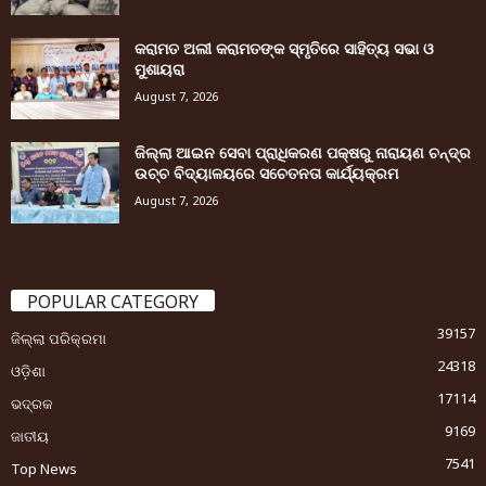
କରାମତ ଅଲୀ କରାମତଙ୍କ ସ୍ମୃତିରେ ସାହିତ୍ୟ ସଭା ଓ
ମୁଶାୟରା
August 7, 2026
ଜିଲ୍ଲା ଆଇନ ସେବା ପ୍ରାଧିକରଣ ପକ୍ଷରୁ ନାରାୟଣ ଚନ୍ଦ୍ର
ଉଚ୍ଚ ବିଦ୍ୟାଳୟରେ ସଚେତନତା କାର୍ଯ୍ୟକ୍ରମ
August 7, 2026
POPULAR CATEGORY
39157
ଜିଲ୍ଲା ପରିକ୍ରମା
24318
ଓଡ଼ିଶା
17114
ଭଦ୍ରକ
9169
ଜାତୀୟ
7541
Top News