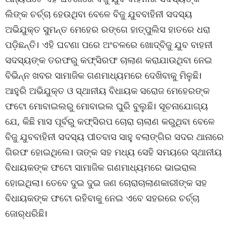
ଲିଙ୍କ ଚର୍ଚ୍ଚା ହେଉଥିବା ବେଳେ ବିଜୁ ଯୁବବାହିନୀ ସଦସ୍ୟ
ଅଭିଯୁକ୍ତ ସୁମନ୍ତ ମେହେର ରଙ୍ଗେ ହାତ୍‌ପୁଲିସ ହାତରେ ଧରା
ପଡ଼ିଛନ୍ତି। ଏହି ଘଟଣା ପରେ ଅଂଚଳରେ ଖୋଦ୍‌ବିଜୁ ଯୁବ ବାହନୀ
ସଦସ୍ୟଙ୍କ ତରଫରୁ କଫ୍‌ସିରଫ ଚାଲାଣ କରାଯାଉଥିବା ନେଇ
ବିଭିନ୍ନ ଖବର ସାମାଜିକ ଗଣମାଧ୍ୟମରେ ଦେଖିବାକୁ ମିଳୁଛି।
ଆହୁରି ଅଭିଯୁକ୍ତ ଓ ସ୍ଥାନୀୟ ବିଧାୟକ ସରୋଜ ମେହେରଙ୍କ
ଫଟୋ ମୋବାଇଲରୁ ମୋବାଇଲ ଘୁରି ବୁଲୁଛି। ସୂଚନାଯୋଗ୍ୟ
ଯେ, କିଛି ମାସ ପୂର୍ବରୁ କଫ୍‌ସିରପ ଚୋରା ଚାଲାଣ କରୁଥିବା ବେଳେ
ବିଜୁ ଯୁବବାହିନୀ ସଦସ୍ୟ ପୀତବାସ ସାହୁ ବଲାଙ୍ଗିର ସଦର ଥାନାରେ
ଗିରଫ ହୋଇଥିଲେ। ତାଙ୍କ ସହ ମଧ୍ୟ ସେହି ସମୟରେ ସ୍ଥାନୀୟ
ବିଧାୟକଙ୍କ ଫଟୋ ସାମାଜିକ ଗଣମାଧ୍ୟମରେ ଭାଇରାଲ
ହୋଇଥିଲା। ତେବେ ଦୁଇ ଦୁଇ ଜଣ ଚୋରାଚାଲାଣକାରୀଙ୍କ ସହ
ବିଧାୟକଙ୍କ ଫଟୋ ରହିବାକୁ ନେଇ ଏବେ ସହରରେ ଚର୍ଚ୍ଚା
ଜୋର୍‌ଧରିଛି।