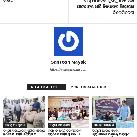
ପ୍ରସଙ୍ଗ ଧରି ବିବାଦରେ ଜିଲ୍ଲାର
ବିଜେପିନେତା
Santosh Nayak
https://www.odiapua.com
RELATED ARTICLES
MORE FROM AUTHOR
ଜିଲ୍ଲା ପରିକ୍ରମା
ଜିଲ୍ଲା ପରିକ୍ରମା
ଜିଲ୍ଲା ପରିକ୍ରମା
ବନ୍ୟା ବିପନ୍ନଙ୍କୁ ଶୁଖିଲା ଖାଦ୍ୟ
କରାମତ ଅଲୀ କରାମତଙ୍କ
ଜିଲ୍ଲା ଆଇନ ସେବା
ବାଂଟିଲେ ତିହିଡି଼ ସତ୍ୟସାଇ
ସ୍ମୃତିରେ ସାହିତ୍ୟ ସଭା ଓ
ପ୍ରାଧିକରଣ ପକ୍ଷରୁ ନାରାୟଣ