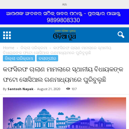
Ads
Home
ଜିଲ୍ଲା ପରିକ୍ରମା
କଫସିରଫ ଚାଲାଣ ମାମଲାରେ ସ୍ଥାନୀୟ
ବିଧାୟକଙ୍କ ଫଟୋ ସୋସିଆଲ ଗଣମାଧ୍ୟମରେ ଘୁରିବୁଲୁଛି
ଜିଲ୍ଲା ପରିକ୍ରମା
ବଲାଙ୍ଗୀର
କଫସିରଫ ଚାଲାଣ ମାମଲାରେ ସ୍ଥାନୀୟ ବିଧାୟକଙ୍କ
ଫଟୋ ସୋସିଆଲ ଗଣମାଧ୍ୟମରେ ଘୁରିବୁଲୁଛି
By
Santosh Nayak
-
August 21, 2020
107