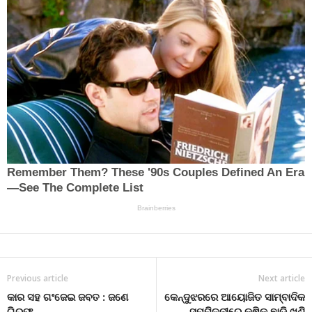
Previous article
Next article
କାର ସହ ଗଂଜେଇ ଜବତ : ଜଣେ
କେନ୍ଦୁଝରରେ ଆୟୋଜିତ ସାମ୍ବାଦିକ
ଗିରଫ
ସମ୍ମିଳନୀରେ କୃଷିକୁ ଛାଡି ଖଣି