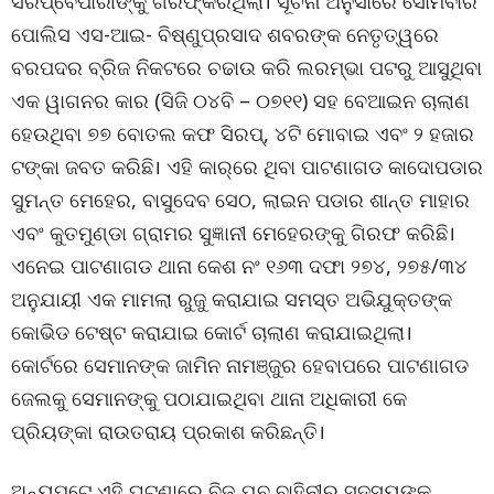
ସିରପ୍‌ବେପାରୀଙ୍କୁ ଗିରଫ୍‌କରିଥିଲା। ସୂଚନା ଅନୁସାରେ ସୋମବାର
ପୋଲିସ ଏସ-ଆଇ- ବିଷ୍ଣୁପ୍ରସାଦ ଶବରଙ୍କ ନେତୃତ୍ୱରେ
ବରପଦର ବ୍ରିଜ ନିକଟରେ ଚଢାଉ କରି ଲରମ୍ଭା ପଟରୁ ଆସୁଥିବା
ଏକ ୱାଗନର କାର (ସିଜି ୦୪ବି – ୦୭୧୧) ସହ ବେଆଇନ ଚାଲାଣ
ହେଉଥିବା ୭୭ ବୋତଲ କଫ ସିରପ୍‌, ୪ଟି ମୋବାଇ ଏବଂ ୨ ହଜାର
ଟଙ୍କା ଜବତ କରିଛି। ଏହି କାର୍‌ରେ ଥିବା ପାଟଣାଗଡ କାଦୋପଡାର
ସୁମନ୍ତ ମେହେର, ବାସୁଦେବ ସେଠ, ଲାଇନ ପଡାର ଶାନ୍ତ ମାହାର
ଏବଂ କୁତମୁଣ୍ଡା ଗ୍ରାମର ସୁଜ୍ଞାନୀ ମେହେରଙ୍କୁ ଗିରଫ କରିଛି।
ଏନେଇ ପାଟଣାଗଡ ଥାନା କେଶ ନଂ ୧୬୩ ଦଫା ୨୭୪, ୨୭୫/୩୪
ଅନୁଯାୟୀ ଏକ ମାମଲା ରୁଜୁ କରାଯାଇ ସମସ୍ତ ଅଭିଯୁକ୍ତଙ୍କ
କୋଭିଡ ଟେଷ୍ଟ କରାଯାଇ କୋର୍ଟ ଚାଲାଣ କରାଯାଇଥିଲା।
କୋର୍ଟରେ ସେମାନଙ୍କ ଜାମିନ ନାମଞ୍ଜୁର ହେବାପରେ ପାଟଣାଗଡ
ଜେଲକୁ ସେମାନଙ୍କୁ ପଠାଯାଇଥିବା ଥାନା ଅଧିକାରୀ କେ
ପ୍ରିୟଙ୍କା ରାଉତରାୟ ପ୍ରକାଶ କରିଛନ୍ତି।
ଅନ୍ୟପଟେ ଏହି ଘଟଣାରେ ବିଜୁ ଯୁବ ବାହିନୀର ସଦସ୍ୟଙ୍କ