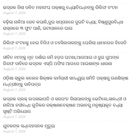
ଭଦ୍ରକ ଜିଲା ଦଳିତ ମହାସଂଘ ପକ୍ଷରୁ ବନ୍ୟାବିପନ୍ନଙ୍କୁ ରିଲିଫ ବଂଟନ
August 7, 2026
ବଢ଼ିଲା ନାଳିଆ ରେବ କପାଳି,ଦୁଇ ସପ୍ତାହରେ ଦୁଇଟି ବନ୍ୟା, ବିଷ୍ଣୁପୁରବିନ୍ଧା
ରାସ୍ତାରେ ୩ ଫୁଟ ପାଣି, ଇଟାପାଳରେ ଘାଇ
August 7, 2026
ରିଲିଫ ବଂଟନକୁ ନେଇ ବିଡିଓ ଓ ତହସିଲଦାରଙ୍କୁ ଘେରିଲା ଧାମନଗର ବିଜେଡି
August 7, 2026
ଜୀବିତ ମା’ଙ୍କୁ ମୃତ ଦର୍ଶାଇ ଜମି ହଡ଼ପ ଘଟଣା,ଆରଆଇ ଓ ଦୁଇ ପୁଅଙ୍କ
ଗିରଫ ଦାବିରେ ଭଦ୍ରକ ଏସ୍‌ପି ଅଫିସ ଆଗରେ ଆଇଶାଙ୍କ ଧାରଣା
August 7, 2026
ଓଡ଼ିଶା ସ୍କୁଲ କଲେଜ ଶିକ୍ଷକ କର୍ମଚାରୀ ସମନ୍ୱୟ ସମିତି ପକ୍ଷରୁ ଗଣଶିକ୍ଷା
ମନ୍ତ୍ରୀଙ୍କୁ ଦାବିପତ୍ର
August 7, 2026
ଭଦ୍ରକ ବ୍ଲକ୍ ଉପସଭାପତି ଓ ସରପଂଚ ଜିଲାପାଳଙ୍କୁ ଭେଟିଲେ,ସାଳନ୍ଦୀ ଓ
ନାଳିଆ ନଦୀବନ୍ଧ ଗୁଡିକର ରକ୍ଷଣାବେକ୍ଷଣ ଅଭାବରୁ ମନୁଷ୍ୟକୃତ ବନ୍ୟା
ସୃଷ୍ଟି ଅଭିଯୋଗ
August 7, 2026
ଯୁବକଙ୍କ ସନ୍ଦେହଜନକ ମୃତ୍ୟୁ
August 7, 2026