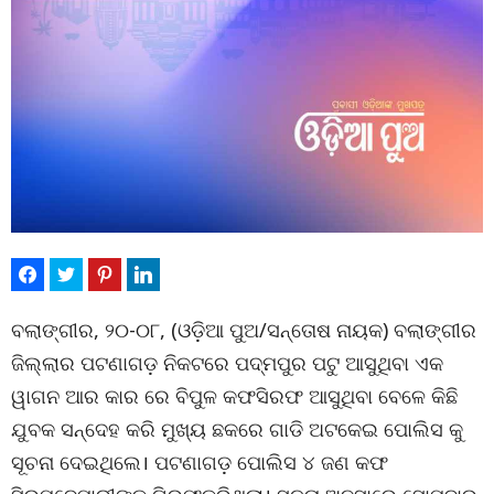
ବଲାଙ୍ଗୀର, ୨୦-୦୮, (ଓଡ଼ିଆ ପୁଅ/ସନ୍ତୋଷ ନାୟକ) ବଲାଙ୍ଗୀର
ଜିଲ୍ଲାର ପଟଣାଗଡ଼ ନିକଟରେ ପଦ୍ମପୁର ପଟୁ ଆସୁଥିବା ଏକ
ୱାଗନ ଆର କାର ରେ ବିପୁଳ କଫସିରଫ ଆସୁଥିବା ବେଳେ କିଛି
ଯୁବକ ସନ୍ଦେହ କରି ମୁଖ୍ୟ ଛକରେ ଗାଡି ଅଟକେଇ ପୋଲିସ କୁ
ସୂଚନା ଦେଇଥିଲେ। ପଟଣାଗଡ଼ ପୋଲିସ ୪ ଜଣ କଫ