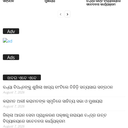
ସଙ୍ଗଠନ
ମୁଶାୟରା
ଚନ୍ଦ୍ର ଉଚ୍ଚ ବିଦ୍ୟାଳୟରେ
ସଚେତନତା କାର୍ଯ୍ୟକ୍ରମ
Adv
Ads
ଖବର ଏବେ ଏବେ
ବନ୍ୟା ବିପନ୍ନଙ୍କୁ ଶୁଖିଲା ଖାଦ୍ୟ ବାଂଟିଲେ ତିହିଡି଼ ସତ୍ୟସାଇ ସଙ୍ଗଠନ
August 7, 2026
କରାମତ ଅଲୀ କରାମତଙ୍କ ସ୍ମୃତିରେ ସାହିତ୍ୟ ସଭା ଓ ମୁଶାୟରା
August 7, 2026
ଜିଲ୍ଲା ଆଇନ ସେବା ପ୍ରାଧିକରଣ ପକ୍ଷରୁ ନାରାୟଣ ଚନ୍ଦ୍ର ଉଚ୍ଚ
ବିଦ୍ୟାଳୟରେ ସଚେତନତା କାର୍ଯ୍ୟକ୍ରମ
August 7, 2026