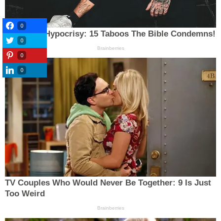
0
0
0
0