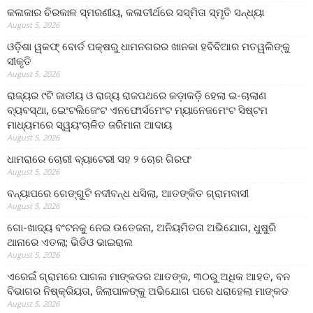
କଳାକାର ଚିରକାଳ ସ୍ମରଣୀୟ, କଳାତୀର୍ଥରେ ସସ୍ମିତା ସ୍ମୃତି ସନ୍ଧ୍ୟା
August 5, 2026
ଓଡ଼ିଶା ୱକଫ୍ ବୋର୍ଡ ପକ୍ଷରୁ ଧାମନଗରର ଖାନକା ହବିବିଆର ମତୱଲିଙ୍କୁ
ସୀକୃତି
August 5, 2026
ରାଜ୍ୟର ୯ଟି ଜାତୀୟ ଓ ରାଜ୍ୟ ରାଜପଥରେ କଡ଼ାକଡ଼ି ହେଲା ଇ-ଚାଲାଣ
ବ୍ୟବସ୍ଥା, ଇେଂଟଲିଜେଂଟ ଏନଫୋର୍ସମେଂଟ ମ୍ୟାନେଜମେଂଟ ସିଷ୍ଟମ
ମାଧ୍ୟମରେ ସ୍ୱୟଂଚାଳିତ ଜରିମାନା ଆଦାୟ
August 5, 2026
ଧାମରାରେ ଚୋରୀ ବ୍ୟାଟେରୀ ସହ ୨ ଚୋର ଗିରଫ
August 5, 2026
ବନ୍ୟାପରେ ଗେଙ୍ଗୁଟି ନଦୀବନ୍ଧ ଧସିଲା, ଆତଙ୍କିତ ଗ୍ରାମବାସୀ
August 5, 2026
ଗୋ-ଖାଦ୍ୟ ବଂଟନକୁ ନେଇ ଉତେଜନା, ଅନିୟମିତତା ଅଭିଯୋଗ, ଧୁଷୁରି
ଥାନାରେ ଏତଲା; ଭିଡିଓ ଭାଇରାଲ
August 5, 2026
ଏରେଇଁ ଗ୍ରାମରେ ପାଗଳା ମାଙ୍କଡର ଆତଙ୍କ, ୩୦ରୁ ଅଧିକ ଆହତ, ବନ
ବିଭାଗର ନିଷ୍କ୍ରିୟତା, ଜିଲାପାଳଙ୍କୁ ଅଭିଯୋଗ ପରେ ଧରାହେଲା ମାଙ୍କଡ
August 5, 2026