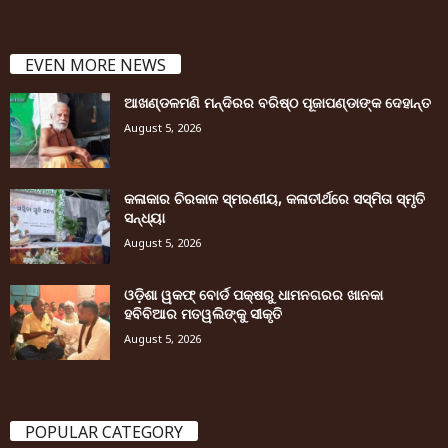
EVEN MORE NEWS
ଆଖଣ୍ଡଳମଣି ମନ୍ଦିରର ବରିଷ୍ଠ ପୂଜାପଣ୍ଡାଙ୍କ ଦେହାନ୍ତ
August 5, 2026
କଳାକାର ଚିରକାଳ ସ୍ମରଣୀୟ, କଳାତୀର୍ଥରେ ସସ୍ମିତା ସ୍ମୃତି
ସନ୍ଧ୍ୟା
August 5, 2026
ଓଡ଼ିଶା ୱକଫ୍ ବୋର୍ଡ ପକ୍ଷରୁ ଧାମନଗରର ଖାନକା
ହବିବିଆର ମତୱଲିଙ୍କୁ ସୀକୃତି
August 5, 2026
POPULAR CATEGORY