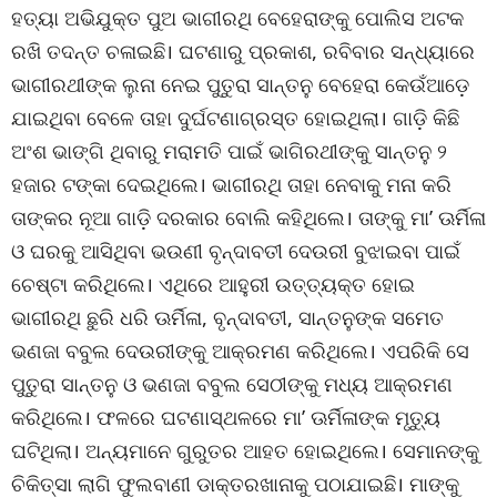
ହତ୍ୟା ଅଭିଯୁକ୍ତ ପୁଅ ଭାଗୀରଥି ବେହେରାଙ୍କୁ ପୋଲିସ ଅଟକ
ରଖି ତଦନ୍ତ ଚଳାଇଛି। ଘଟଣାରୁ ପ୍ରକାଶ, ରବିବାର ସନ୍ଧ୍ୟାରେ
ଭାଗୀରଥୀଙ୍କ ଲୁନା ନେଇ ପୁତୁରା ସାନ୍ତନୁ ବେହେରା କେଉଁଆଡ଼େ
ଯାଇଥିବା ବେଳେ ତାହା ଦୁର୍ଘଟଣାଗ୍ରସ୍ତ ହୋଇଥିଲା। ଗାଡ଼ି କିଛି
ଅଂଶ ଭାଙ୍ଗି ଥିବାରୁ ମରାମତି ପାଇଁ ଭାଗିରଥୀଙ୍କୁ ସାନ୍ତନୁ ୨
ହଜାର ଟଙ୍କା ଦେଇଥିଲେ। ଭାଗୀରଥି ତାହା ନେବାକୁ ମନା କରି
ତାଙ୍କର ନୂଆ ଗାଡ଼ି ଦରକାର ବୋଲି କହିଥିଲେ। ତାଙ୍କୁ ମା’ ଊର୍ମିଳା
ଓ ଘରକୁ ଆସିଥିବା ଭଉଣୀ ବୃନ୍ଦାବତୀ ଦେଉରୀ ବୁଝାଇବା ପାଇଁ
ଚେଷ୍ଟା କରିଥିଲେ। ଏଥିରେ ଆହୁରୀ ଉତ୍ତ୍ୟକ୍ତ ହୋଇ
ଭାଗୀରଥି ଛୁରି ଧରି ଊର୍ମିଳା, ବୃନ୍ଦାବତୀ, ସାନ୍ତନୁଙ୍କ ସମେତ
ଭଣଜା ବବୁଲ ଦେଉରୀଙ୍କୁ ଆକ୍ରମଣ କରିଥିଲେ। ଏପରିକି ସେ
ପୁତୁରା ସାନ୍ତନୁ ଓ ଭଣଜା ବବୁଲ ସେଠୀଙ୍କୁ ମଧ୍ୟ ଆକ୍ରମଣ
କରିଥିଲେ। ଫଳରେ ଘଟଣାସ୍ଥଳରେ ମା’ ଊର୍ମିଳାଙ୍କ ମୃତ୍ୟୁ
ଘଟିଥିଲା। ଅନ୍ୟମାନେ ଗୁରୁତର ଆହତ ହୋଇଥିଲେ। ସେମାନଙ୍କୁ
ଚିକିତ୍ସା ଲାଗି ଫୁଲବାଣୀ ଡାକ୍ତରଖାନାକୁ ପଠାଯାଇଛି। ମାଙ୍କୁ