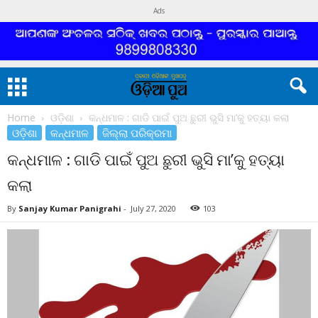
Ads
Home
ଓଡ଼ିଶା
କନ୍ଧମାଳ : ଗାଡି ପାଇଁ ପୁଅ ଛୁରୀ ଭୁସି ମା’କୁ ହତ୍ୟା କଲା
ଓଡ଼ିଶା
କନ୍ଧମାଳ
ଜିଲ୍ଲା ପରିକ୍ରମା
କନ୍ଧମାଳ : ଗାଡି ପାଇଁ ପୁଅ ଛୁରୀ ଭୁସି ମା’କୁ ହତ୍ୟା
କଲା
By
Sanjay Kumar Panigrahi
-
July 27, 2020
103