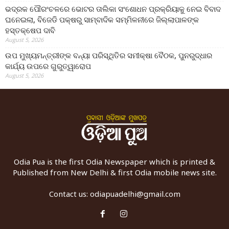
ଭଦ୍ରକ ପୌରଂଚଳରେ ଭୋଟର ତାଲିକା ସଂଶୋଧନ ପ୍ରକ୍ରିୟାକୁ ନେଇ ବିବାଦ
ଘନେଇଲା, ବିଜେଡି ପକ୍ଷରୁ ସାମ୍ବାଦିକ ସମ୍ମିଳନୀରେ ଜିଲ୍ଲାପାଳଙ୍କ
ହସ୍ତକ୍ଷେପ ଦାବି
August 5, 2026
ଉପ ମୁଖ୍ୟମନ୍ତ୍ରୀଙ୍କ ବନ୍ୟା ପରିସ୍ଥିତିର ସମୀକ୍ଷା ବୈଠକ, ପୁନରୁଦ୍ଧାର
କାର୍ଯ୍ୟ ଉପରେ ଗୁରୁତ୍ୱାରୋପ
August 5, 2026
Odia Pua is the first Odia Newspaper which is printed &
Published from New Delhi & first Odia mobile news site.
Contact us:
odiapuadelhi@gmail.com