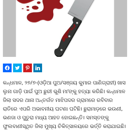
କନ୍ଧମାଳ, ୨୭/୭-(ଓଡ଼ିଆ ପୁଅ/ସଞ୍ଜୟ କୁମାର ପାଣିଗ୍ରାହୀ) ଖାସ
ଲୁନା ଗାଡ଼ି ପାଇଁ ପୁଅ ଛୁରୀ ଭୁଶି ମା’ଙ୍କୁ ହତ୍ୟା କରିଛି। କନ୍ଧମାଳ
ଜିଲା ସଦର ଥାନା ଅନ୍ତର୍ଗତ ମାଝିପଦର ଗ୍ରାମରେ ରବିବାର
ରାତିରେ ଏପରି ଅଭାବନୀୟ ଘଟଣା ଘଟିଛି। ଛୁରାମାଡ଼ରେ ଭଉଣୀ,
ଭଣଜା ଓ ପୁତୁରା ମଧ୍ୟ ଆହତ ହୋଇଛନ୍ତି। ସମସ୍ତଙ୍କୁ
ଫୁଲବାଣୀସ୍ଥିତ ଜିଲା ମୁଖ୍ୟ ଚିକିତ୍ସାଳୟରେ ଭର୍ତ୍ତି କରାଯାଇଛି।