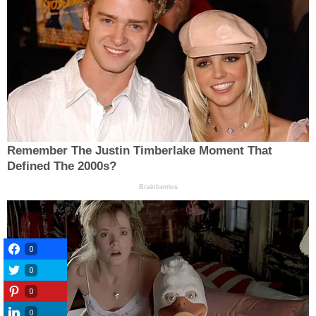
0
0
0
0