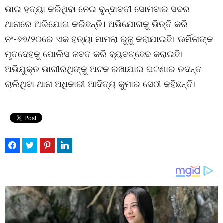
ଭାଇ ହତ୍ୟା କରିଥିବା ନେଇ ବୃନ୍ଦାବତୀ ସୋମବାର ସଦର
ଥାନାରେ ଅଭିଯୋଗ କରିଛନ୍ତି। ଅଭିଯୋଗକୁ ଭିତ୍ତି କରି
ନଂ-୬୭/୨୦ରେ ଏକ ହତ୍ୟା ମାମଲା ରୁଜୁ କରାଯାଇଛି। ଊର୍ମିଳାଙ୍କ
ମୃତଦେହକୁ ପୋଲିସ ଜବତ କରି ବ୍ୟବଚ୍ଛେଦ କରାଇଛି।
ଅଭିଯୁକ୍ତ ଭାଗୀରଥିଙ୍କୁ ଅଟକ ରଖାଯାଇ ଘଟଣାର ତଦନ୍ତ
ଚାଲିଥିବା ଥାନା ଅଧିକାରୀ ଆଦିତ୍ୟ କୁମାର ସେଠୀ କହିଛନ୍ତି।