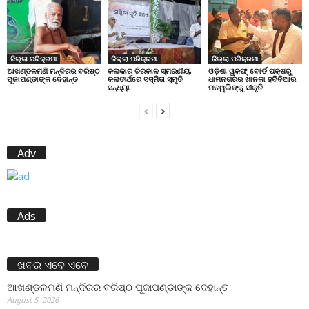
ଜିଲ୍ଲା ପରିକ୍ରମା
ଜିଲ୍ଲା ପରିକ୍ରମା
ଜିଲ୍ଲା ପରିକ୍ରମା
ଆଖଣ୍ଡଳମଣି ମନ୍ଦିରର ବରିଷ୍ଠ
କଳାକାର ଚିରକାଳ ସ୍ମରଣୀୟ,
ଓଡ଼ିଶା ୱକଫ୍ ବୋର୍ଡ ପକ୍ଷରୁ
ପୂଜାପଣ୍ଡାଙ୍କ ଦେହାନ୍ତ
କଳାତୀର୍ଥରେ ସସ୍ମିତା ସ୍ମୃତି
ଧାମନଗରର ଖାନକା ହବିବିଆର
ସନ୍ଧ୍ୟା
ମତୱଲିଙ୍କୁ ସୀକୃତି
Adv
Ads
ଖବର ଏବେ ଏବେ
ଆଖଣ୍ଡଳମଣି ମନ୍ଦିରର ବରିଷ୍ଠ ପୂଜାପଣ୍ଡାଙ୍କ ଦେହାନ୍ତ
August 5, 2026