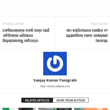
Previous article
Next article
ତହସିଲଦାରଙ୍କ ବଦଳି ରଦ୍ଦ ପାଇଁ
ସମ ହସ୍ପିଟାଲରେ କୋଭିଡ ୧୯
ଏବିଡିଓଙ୍କ ଜରିଆରେ
ଭ୍ୟାକସିନର ମାନବ ପରୀକ୍ଷଣ
ଜିଲ୍ଲାପାଳଙ୍କୁ ଦାବିପତ୍ର
ଆରମ୍ଭ
Sanjay Kumar Panigrahi
https://www.odiapua.com
RELATED ARTICLES
MORE FROM AUTHOR