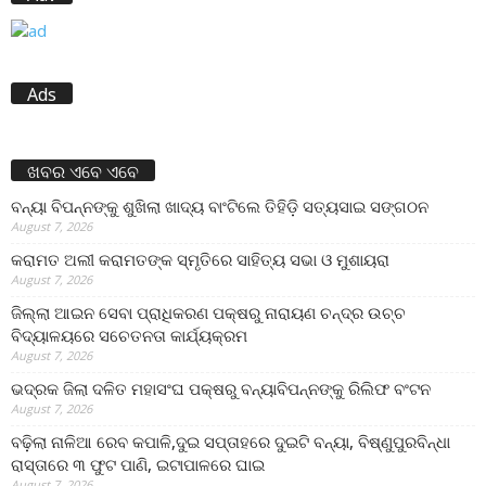
Ads
ଖବର ଏବେ ଏବେ
ବନ୍ୟା ବିପନ୍ନଙ୍କୁ ଶୁଖିଲା ଖାଦ୍ୟ ବାଂଟିଲେ ତିହିଡି଼ ସତ୍ୟସାଇ ସଙ୍ଗଠନ
August 7, 2026
କରାମତ ଅଲୀ କରାମତଙ୍କ ସ୍ମୃତିରେ ସାହିତ୍ୟ ସଭା ଓ ମୁଶାୟରା
August 7, 2026
ଜିଲ୍ଲା ଆଇନ ସେବା ପ୍ରାଧିକରଣ ପକ୍ଷରୁ ନାରାୟଣ ଚନ୍ଦ୍ର ଉଚ୍ଚ
ବିଦ୍ୟାଳୟରେ ସଚେତନତା କାର୍ଯ୍ୟକ୍ରମ
August 7, 2026
ଭଦ୍ରକ ଜିଲା ଦଳିତ ମହାସଂଘ ପକ୍ଷରୁ ବନ୍ୟାବିପନ୍ନଙ୍କୁ ରିଲିଫ ବଂଟନ
August 7, 2026
ବଢ଼ିଲା ନାଳିଆ ରେବ କପାଳି,ଦୁଇ ସପ୍ତାହରେ ଦୁଇଟି ବନ୍ୟା, ବିଷ୍ଣୁପୁରବିନ୍ଧା
ରାସ୍ତାରେ ୩ ଫୁଟ ପାଣି, ଇଟାପାଳରେ ଘାଇ
August 7, 2026