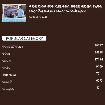
ଜିଲ୍ଲା ଆଇନ ସେବା ପ୍ରାଧିକରଣ ପକ୍ଷରୁ ନାରାୟଣ ଚନ୍ଦ୍ର
ଉଚ୍ଚ ବିଦ୍ୟାଳୟରେ ସଚେତନତା କାର୍ଯ୍ୟକ୍ରମ
August 7, 2026
POPULAR CATEGORY
39157
ଜିଲ୍ଲା ପରିକ୍ରମା
24318
ଓଡ଼ିଶା
17114
ଭଦ୍ରକ
9169
ଜାତୀୟ
7541
Top News
6275
ରାଜନୀତି
4241
କେନ୍ଦୁଝର