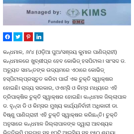
କନ୍ଧମାଳ, ୬/୪ (ଓଡ଼ିଆ ପୁଅ/ସଞ୍ଜୟ କୁମାର ପାଣିଗ୍ରାହୀ)
କନ୍ଧମାଳରେ ଖୁବ୍‌ଶୀଘ୍ର ହେବ କୋଭିଡ୍‌ ହସପିଟାଲ। ସାଂସଦ ଡ.
ଅଚ୍ୟୁତ ସାମନ୍ତଙ୍କ ଉଦ୍ୟମରେ ଏଠାରେ କୋଭିଡ୍‌
ହସ୍ପିଟାଲ୍‌ପ୍ରସ୍ତୁତ କରିବା ପାଇଁ ଏକ ଚୁକ୍ତି ସ୍ୱାକ୍ଷର
ହୋଇଛି। ରାଜ୍ୟ ସରକାର, ଓଏମ୍‌ସି ଓ କିମ୍‌ସ ମଧ୍ୟରେ ଏହି
ତ୍ରିପାକ୍ଷିକ ଚୁକ୍ତି ସ୍ୱାକ୍ଷର ହୋଇଛି। କନ୍ଧମାଳ ଜିଲ୍ଲାପାଳ
ଡ. ବୃନ୍ଦା ଡି ଓ କିମ୍‌ସର ମୁଖ୍ୟ କାର୍ଯ୍ୟନିର୍ବାହୀ ଅଧିକାରୀ ଡା.
ବିଷ୍ଣୁ ପାଣିଗ୍ରାହୀ ଏହି ଚୁକ୍ତି ସ୍ୱାକ୍ଷର କରିଛନ୍ତି। ଚୁକ୍ତି
ଅନୁସାରେ କନ୍ଧମାଳ ଜିଲ୍ଲାପାଳଙ୍କ ଦ୍ୱାରା ଆବଶ୍ୟକ
ଭିତ୍ତିଭୂମି ପ୍ରଦାନ ସହ ୧୦ଟି ଆଇସିୟୁ ସହ ୧୫୦ ଶଯ୍ୟା