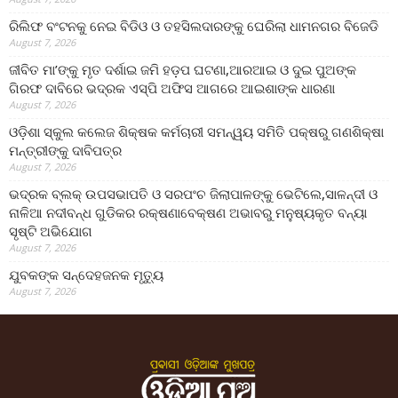
ରିଲିଫ ବଂଟନକୁ ନେଇ ବିଡିଓ ଓ ତହସିଲଦାରଙ୍କୁ ଘେରିଲା ଧାମନଗର ବିଜେଡି
August 7, 2026
ଜୀବିତ ମା’ଙ୍କୁ ମୃତ ଦର୍ଶାଇ ଜମି ହଡ଼ପ ଘଟଣା,ଆରଆଇ ଓ ଦୁଇ ପୁଅଙ୍କ
ଗିରଫ ଦାବିରେ ଭଦ୍ରକ ଏସ୍‌ପି ଅଫିସ ଆଗରେ ଆଇଶାଙ୍କ ଧାରଣା
August 7, 2026
ଓଡ଼ିଶା ସ୍କୁଲ କଲେଜ ଶିକ୍ଷକ କର୍ମଚାରୀ ସମନ୍ୱୟ ସମିତି ପକ୍ଷରୁ ଗଣଶିକ୍ଷା
ମନ୍ତ୍ରୀଙ୍କୁ ଦାବିପତ୍ର
August 7, 2026
ଭଦ୍ରକ ବ୍ଲକ୍ ଉପସଭାପତି ଓ ସରପଂଚ ଜିଲାପାଳଙ୍କୁ ଭେଟିଲେ,ସାଳନ୍ଦୀ ଓ
ନାଳିଆ ନଦୀବନ୍ଧ ଗୁଡିକର ରକ୍ଷଣାବେକ୍ଷଣ ଅଭାବରୁ ମନୁଷ୍ୟକୃତ ବନ୍ୟା
ସୃଷ୍ଟି ଅଭିଯୋଗ
August 7, 2026
ଯୁବକଙ୍କ ସନ୍ଦେହଜନକ ମୃତ୍ୟୁ
August 7, 2026