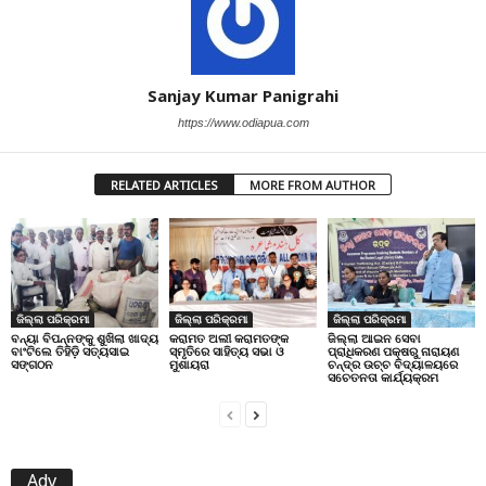
Sanjay Kumar Panigrahi
https://www.odiapua.com
RELATED ARTICLES
MORE FROM AUTHOR
ଜିଲ୍ଲା ପରିକ୍ରମା
ଜିଲ୍ଲା ପରିକ୍ରମା
ଜିଲ୍ଲା ପରିକ୍ରମା
ବନ୍ୟା ବିପନ୍ନଙ୍କୁ ଶୁଖିଲା ଖାଦ୍ୟ
କରାମତ ଅଲୀ କରାମତଙ୍କ
ଜିଲ୍ଲା ଆଇନ ସେବା
ବାଂଟିଲେ ତିହିଡି଼ ସତ୍ୟସାଇ
ସ୍ମୃତିରେ ସାହିତ୍ୟ ସଭା ଓ
ପ୍ରାଧିକରଣ ପକ୍ଷରୁ ନାରାୟଣ
ସଙ୍ଗଠନ
ମୁଶାୟରା
ଚନ୍ଦ୍ର ଉଚ୍ଚ ବିଦ୍ୟାଳୟରେ
ସଚେତନତା କାର୍ଯ୍ୟକ୍ରମ
Adv