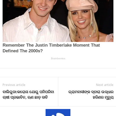
Previous article
Next article
ବାଲିଗୁଡା:କରୋନା ଯୋଗୁ ପନିପରିବା
ଗ୍ରାମବାସୀଙ୍କ ଦ୍ବାରା ଉଦ୍ଧାର
ଚାଷୀ ପ୍ରଭାବିତ, ଋଣ ଛାଡ଼ ଦାବି
ହରିଣର ମୃତ୍ୟୁ