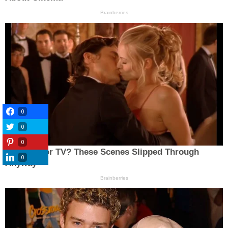
0
0
0
0