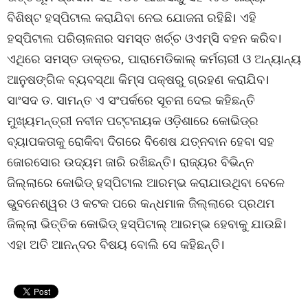
ବିଶିଷ୍ଟ ହସ୍ପିଟାଲ କରାଯିବା ନେଇ ଯୋଜନା ରହିଛି। ଏହି
ହସ୍ପିଟାଲ ପରିଚାଳନାର ସମସ୍ତ ଖର୍ଚ୍ଚ ଓଏମ୍‌ସି ବହନ କରିବ।
ଏଥିରେ ସମସ୍ତ ଡାକ୍ତର, ପାରାମେଡିକାଲ୍‌ କର୍ମଚାରୀ ଓ ଅନ୍ୟାନ୍ୟ
ଆନୁଷଙ୍ଗିକ ବ୍ୟବସ୍ଥା କିମ୍‌ସ ପକ୍ଷରୁ ଗ୍ରହଣ କରାଯିବ।
ସାଂସଦ ଡ. ସାମନ୍ତ ଏ ସଂପର୍କରେ ସୂଚନା ଦେଇ କହିଛନ୍ତି
ମୁଖ୍ୟମନ୍ତ୍ରୀ ନବୀନ ପଟ୍ଟନାୟକ ଓଡ଼ିଶାରେ କୋଭିଡ୍‌ର
ବ୍ୟାପକତାକୁ ରୋକିବା ଦିଗରେ ବିଶେଷ ଯତ୍ନବାନ ହେବା ସହ
ଜୋରସୋର ଉଦ୍ୟମ ଜାରି ରଖିଛନ୍ତି। ରାଜ୍ୟର ବିଭିନ୍ନ
ଜିଲ୍ଲାରେ କୋଭିଡ୍‌ ହସ୍ପିଟାଲ ଆରମ୍ଭ କରାଯାଉଥିବା ବେଳେ
ଭୁବନେଶ୍ୱର ଓ କଟକ ପରେ କନ୍ଧମାଳ ଜିଲ୍ଲାରେ ପ୍ରଥମ
ଜିଲ୍ଲା ଭିତ୍ତିକ କୋଭିଡ୍‌ ହସ୍ପିଟାଲ୍‌ ଆରମ୍ଭ ହେବାକୁ ଯାଉଛି।
ଏହା ଅତି ଆନନ୍ଦର ବିଷୟ ବୋଲି ସେ କହିଛନ୍ତି।