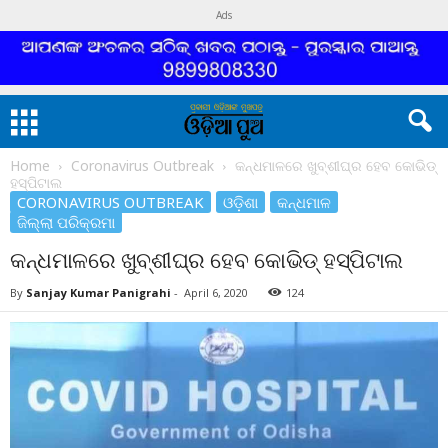
Ads
Home
Coronavirus Outbreak
କନ୍ଧମାଳରେ ଖୁବ୍‌ଶୀଘ୍ର ହେବ କୋଭିଡ୍‌
ହସ୍ପିଟାଲ
CORONAVIRUS OUTBREAK
ଓଡ଼ିଶା
କନ୍ଧମାଳ
ଜିଲ୍ଲା ପରିକ୍ରମା
କନ୍ଧମାଳରେ ଖୁବ୍‌ଶୀଘ୍ର ହେବ କୋଭିଡ୍‌ ହସ୍ପିଟାଲ
By
Sanjay Kumar Panigrahi
-
April 6, 2020
124