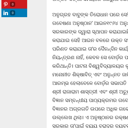
0
0
ଅନୁଗ୍ରହ ବାବୁଙ୍କ ତିରୋଧାନ ପରେ ସେହି
ଗବେଷଣା ଅନୁଷ୍ଠାନ’ ଆଇନ୧୯୬୪ ଅନୁଯା
ସରକାରଙ୍କ ଦ୍ୱାରା ସ୍ଥାପନ କରାଯାଇଛ
କରାଯାଇ ସେହି ଆଇନ ବଳରେ ଉକ୍ତ ସଂସ୍
ପରିଣତ କରାଯାଇ ତା’ର ଦୈନନ୍ଦିନ କା
ନିୟନ୍ତ୍ରଣ ନାହିଁ, କେବଳ ସେ ବୋର୍ଡ଼ର
କରିଥାନ୍ତି। ପାଟନା ବିଶ୍ୱବିଦ୍ୟାଳୟର 
ମନୋନୀତ ଶିକ୍ଷାବିତ୍ ଏବଂ ଅନୁନ୍ନତ ଜା
ଆରମ୍ଭ ହେଲାବେଳେ ବୋର୍ଡ଼ର ସଭାପତି 
ଶ୍ରୀ ରାଜାରାମ ଶାସ୍ତ୍ରୀ ଏବଂ ଶ୍ରୀ ଅଚ
ବିଜ୍ଞାନ ସମ୍ବନ୍ଧୀୟ ପାଠ୍ୟକ୍ରମର ଗବ
ବିଜ୍ଞାନର ଅଗ୍ରଗତି ଉପରେ ଅଧିକ ଗବେଷଣ
ଉଲ୍ଲେଖ ଥିଲା। ଏ ଅନୁଷ୍ଠାନର ରକ୍ଷଣ
ସରକାର ତା’ପାଇଁ ବ୍ୟୟ ବରାଦର ବ୍ୟବସ୍ଥା