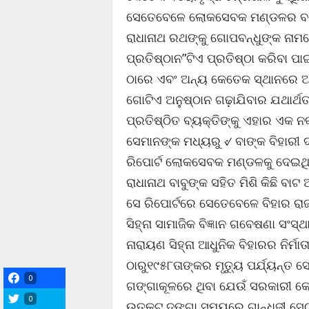
ସେତେବେଳେ ଲୋକସେବକ ମଣ୍ଡଳର ବୟୋଜ୍ୟ
ରାଧାନାଥ ରଥଙ୍କୁ ଗୋପବନ୍ଧୁଙ୍କ ନାମରେ
ପ୍ରତିଷ୍ଠାନ”ଟିଏ ପ୍ରତିଷ୍ଠା କରିବା ପ
ଠାରେ ଏବଂ ଅନ୍ୟ କେତେକ ସ୍ଥାନରେ ଅନ
ଗୋଟିଏ ଅନୁଷ୍ଠାନ ଗଢ଼ାଯିବାର ଯଥାର୍
ପ୍ରତିଷ୍ଠିତ ବ୍ୟକ୍ତିଙ୍କୁ ଏହାର ଏକ ନକ
ସେମାନଙ୍କ ମଧ୍ୟରୁ ୰ ବାଙ୍କ ବିହାରୀ ଦ
ରିପୋର୍ଟ ଲୋକସେବକ ମଣ୍ଡଳକୁ ଦେଇଥିଲ
ରାଧାନାଥ ବାବୁଙ୍କ ସହିତ ମିଶି କିଛି 
ସେ ରିପୋର୍ଟରେ ସେତେବେଳେ ବିହାର ରାଜ
ସିହ୍ନା ସାମାଜିକ ବିଜ୍ଞାନ ଗବେଷଣା ସଂସ୍
ନାରାୟଣ ସିହ୍ନା ଆଧୁନିକ ବିହାରର ନିର
ଠାରୁ୧୯୫୮ତାଙ୍କର ମୃତ୍ୟୁ ପର୍ଯ୍ୟନ୍ତ ସ
0
ଗଙ୍ଗାକୂଳରେ ଥିବା ଯେଉଁ ସରକାରୀ କୋ
0
ଉତ୍କଟ ଦଙ୍ଗା ସମୟରେ ଗାନ୍ଧିଜୀ ସେଠାର