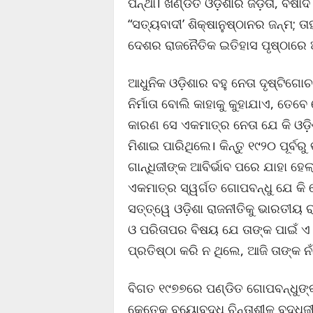
ପନ୍ଥା। ଖଣ୍ଡିତ ଓଡ଼ିଶାର ଜଡ଼ତା, ବିଷାଦ 
“ସତ୍ୟବାଦୀ’ ଶିକ୍ଷାନୁଷ୍ଠାନର ଜନ୍ମ; ତା
ଦେଶର ରାଜନୈତିକ ଇତିହାସ ପୃଷ୍ଠାରେ 
ଆଧୁନିକ ଓଡ଼ିଶାର ବହୁ ନେତା ଦୃଷ୍ଟିଗୋ
ନିର୍ମାତା ବୋଲି କାହାକୁ କୁହାଯାଏ, ତେବ
କାରଣ ସେ ଏକମାତ୍ର ନେତା ଯେ କି ଓଡ଼
ମିଶାଇ ପାରିଥିଲେ। କିନ୍ତୁ ୧୯୨୦ ପୂର୍ବ
ଗାନ୍ଧିଜୀଙ୍କ ଆବିର୍ଭାବ ପରେ ଯାହା ହ
ଏକମାତ୍ର ସ୍ୱର୍ଗତ ଗୋପବନ୍ଧୁ ଯେ କ
ସତ୍ତ୍ୱେ ଓଡ଼ିଶା ରାଜନୀତିକୁ ଭାରତୀୟ ର
ଓ ପରିତାପର ବିଷୟ ଯେ ତାଙ୍କ ପାଇଁ ଏ 
ପ୍ରତିଷ୍ଠା କରି ନ ଥିଲେ, ଆଜି ତାଙ୍କ ନା
ବିଗତ ୧୯୭୭ରେ ପଣ୍ଡିତ ଗୋପବନ୍ଧୁଙ୍କ
କେତେକ ବୟୋବୃଦ୍ଧ ଚିନ୍ତାଶୀଳ ବୁଦ୍ଧିଜ