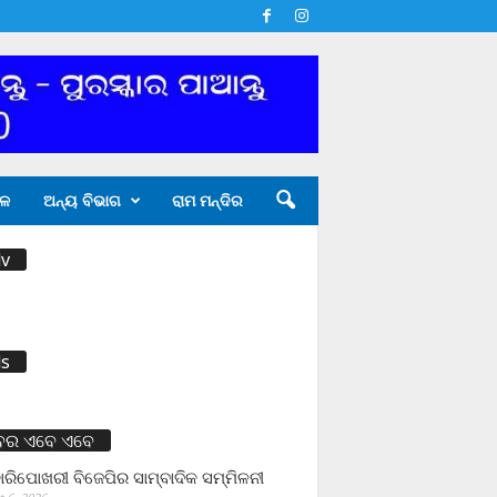
ଳ
ଅନ୍ୟ ବିଭାଗ
ରାମ ମନ୍ଦିର
v
s
ବର ଏବେ ଏବେ
ାରିପୋଖରୀ ବିଜେପିର ସାମ୍ବାଦିକ ସମ୍ମିଳନୀ