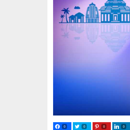
0
0
0
0