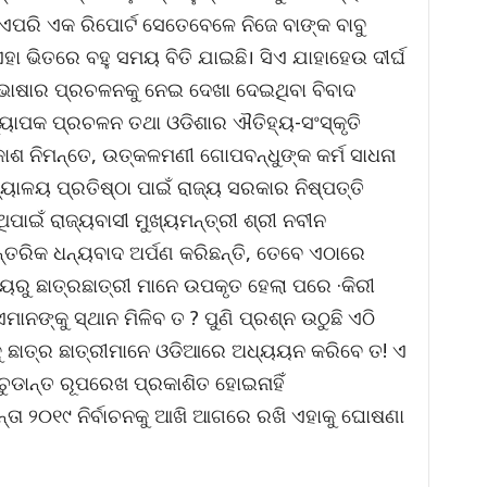
।ଏପରି ଏକ ରିପୋର୍ଟ ସେତେବେଳେ ନିଜେ ବାଙ୍କ ବାବୁ
ହା ଭିତରେ ବହୁ ସମୟ ବିତି ଯାଇଛି। ସିଏ ଯାହାହେଉ ଦୀର୍ଘ
ଭାଷାର ପ୍ରଚଳନକୁ ନେଇ ଦେଖା ଦେଇଥିବା ବିବାଦ
ୟାପକ ପ୍ରଚଳନ ତଥା ଓଡିଶାର ଐତିହ୍ୟ-ସଂସ୍କୃତି
ଶ ନିମନ୍ତେ, ଉତ୍କଳମଣୀ ଗୋପବନ୍ଧୁଙ୍କ କର୍ମ ସାଧନା
ୟାଳୟ ପ୍ରତିଷ୍ଠା ପାଇଁ ରାଜ୍ୟ ସରକାର ନିଷ୍ପତ୍ତି
ପାଇଁ ରାଜ୍ୟବାସୀ ମୁଖ୍ୟମନ୍ତ୍ରୀ ଶ୍ରୀ ନବୀନ
୍ତରିକ ଧନ୍ୟବାଦ ଅର୍ପଣ କରିଛନ୍ତି, ତେବେ ଏଠାରେ
ୟରୁ ଛାତ୍ରଛାତ୍ରୀ ମାନେ ଉପକୃତ ହେଲା ପରେ ·କିରୀ
ନଙ୍କୁ ସ୍ଥାନ ମିଳିବ ତ ? ପୁଣି ପ୍ରଶ୍ନ ଉଠୁଛି ଏଠି
ୁ ଛାତ୍ର ଛାତ୍ରୀମାନେ ଓଡିଆରେ ଅଧ୍ୟୟନ କରିବେ ତ! ଏ
 ଚୁଡାନ୍ତ ରୂପରେଖ ପ୍ରକାଶିତ ହୋଇନାହିଁ
ା ୨୦୧୯ ନିର୍ବାଚନକୁ ଆଖି ଆଗରେ ରଖି ଏହାକୁ ଘୋଷଣା