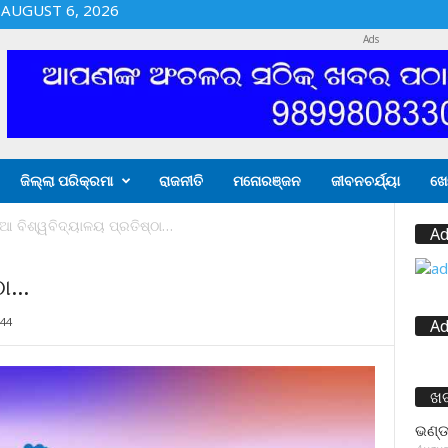
AUGUST 6, 2026
Ads
ଜିଲ୍ଲା ପରିକ୍ରମା
ରାଜନୀତି
ମନୋରଞ୍ଜନ
ଜୀବନଚର୍ଯ୍ୟା
ଖେ
ଆ ବିଶ୍ୱବିଦ୍ୟାଳୟ ପ୍ରତିଷ୍ଠା…
Ad
ଠା…
44
Ad
ଖ
ଭଣ୍ଡ