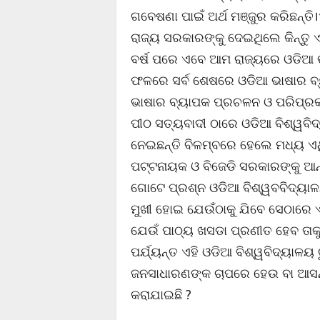
ଗବେଷଣା ପାଇଁ ଅର୍ଥ ମଞ୍ଜୁର କରିଛନ୍ତି
ରାଜ୍ୟ ସରକାରଙ୍କୁ ଦେଇଥିଲେ କିନ୍ତୁ ଏ
ବର୍ଷ ପରେ ଏବେ ଆମ ରାଜ୍ୟରେ ଓଡିଆ 
ଫଳରେ ସର୍ବ ଶେଷରେ ଓଡିଆ ଭାଷାର ବ୍
ଭାଷାର ବ୍ୟାପକ ପ୍ରଚଳନ ଓ ପରିପ୍ରକା
ପୀଠ ସତ୍ୟବାଦୀ ଠାରେ ଓଡିଆ ବିଶ୍ୱବିଦ୍
ନେଇଛନ୍ତି ବିଳମ୍ବରେ ହେଲେ ମଧ୍ୟ ଏଥି
ପଟ୍ଟନାୟକ ଓ ବିଜେଡି ସରକାରଙ୍କୁ ଆନ
ଗୋଟେ ପ୍ରଶ୍ନ ଓଡିଆ ବିଶ୍ୱବବିଦ୍ୟାଳ
ମୁଖୀ ହୋଇ ଯେଉଁଠାକୁ ଯିବେ ସେଠାରେ ଏମା
ଯେଉଁ ପାଠ୍ୟ ଖସଡା ପ୍ରଣୀତ ହେବ ତାକ
ପର୍ଯ୍ୟନ୍ତ ଏହି ଓଡିଆ ବିଶ୍ୱବିଦ୍ୟାଳୟ
ଜନସାଧାରଣଙ୍କ ଚାପରେ ହେଉ ବା ଆସନ୍ତ
କରାଯାଇଛି ?