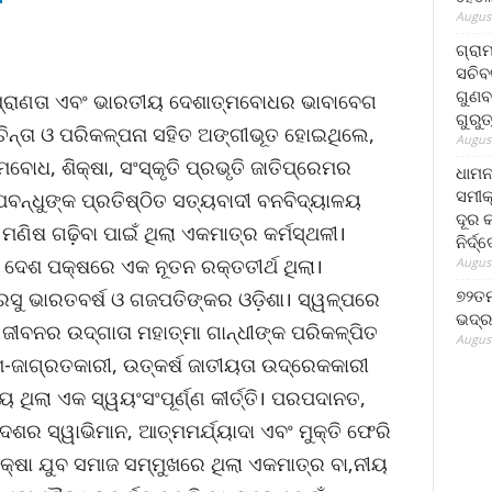
August
ଗ୍ରା
ସଚିବ
ଗୁଣବ
୍ୱପ୍ରାଣତା ଏବଂ ଭାରତୀୟ ଦେଶାତ୍ମବୋଧର ଭାବାବେଗ
ଗୁରୁ
ିନ୍ତା ଓ ପରିକଳ୍ପନା ସହିତ ଅଙ୍ଗୀଭୂତ ହୋଇଥିଲେ,
August
ୋଧ, ଶିକ୍ଷା, ସଂସ୍କୃତି ପ୍ରଭୃତି ଜାତିପ୍ରେମର
ଧାମନ
ସମୀକ
ବନ୍ଧୁଙ୍କ ପ୍ରତିଷ୍ଠିତ ସତ୍ୟବାଦୀ ବନବିଦ୍ୟାଳୟ
ଦୂର କ
ମଣିଷ ଗଢ଼ିବା ପାଇଁ ଥିଲା ଏକମାତ୍ର କର୍ମସ୍ଥଳୀ।
ନିର୍ଦ୍
 ଦେଶ ପକ୍ଷରେ ଏକ ନୂତନ ରକ୍ତତୀର୍ଥ ଥିଲା।
August
୭୨ତମ
୍ରସୁ ଭାରତବର୍ଷ ଓ ଗଜପତିଙ୍କର ଓଡ଼ିଶା। ସ୍ୱଳ୍ପରେ
ଭଦ୍ର
ଜୀବନର ଉଦ୍ଗାତା ମହାତ୍ମା ଗାନ୍ଧୀଙ୍କ ପରିକଳ୍ପିତ
August
ଜାଗ୍ରତକାରୀ, ଉତ୍କର୍ଷ ଜାତୀୟତା ଉଦ୍ରେକକାରୀ
 ଥିଲା ଏକ ସ୍ୱୟଂସଂପୂର୍ଣ୍ଣ କୀର୍ତ୍ତି। ପରପଦାନତ,
ର ସ୍ୱାଭିମାନ, ଆତ୍ମମର୍ଯ୍ୟାଦା ଏବଂ ମୁକ୍ତି ଫେରି
କ୍ଷା ଯୁବ ସମାଜ ସମ୍ମୁଖରେ ଥିଲା ଏକମାତ୍ର ବା‚ନୀୟ