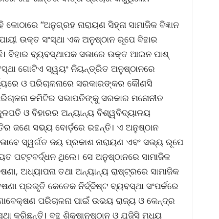
 କୋଠାରେ “ଅନୁଗ୍ରହ ନାରାୟଣ ସିହ୍ନା ସାମାଜିକ ବିଜ୍ଞାନ
ୟୀ ଉକ୍ତ ସଂସ୍ଥା ଏକ ଅନୁଷ୍ଠାନ ରୂପେ ବିହାର
ି। ବିହାର ବ୍ୟବସ୍ଥାପକ ସଭାରେ ଉକ୍ତ ଆଇନ ପାଶ୍
ଥା ଗୋଟିଏ ସ୍ୱୟଂ ନିୟନ୍ତ୍ରିତ ଅନୁଷ୍ଠାନରେ
ର୍ଯ୍ୟରେ ଓ ପରିଚାଳନାରେ ସରକାରଙ୍କର କୌଣସି
 ପରିଚାଳନା କମିଟିର ସଭାପତିଙ୍କୁ ସରକାର ମନୋନୀତ
କୁଳପତି ଓ ବିହାରର ଅନ୍ୟାନ୍ୟ ବିଶ୍ୱବିଦ୍ୟାଳୟ
ତିର ଜଣେ ସଭ୍ୟ ବୋର୍ଡ଼ରେ ରହନ୍ତି। ଏ ଅନୁଷ୍ଠାନ
ଭାବେ ସ୍ୱର୍ଗତ ଜୟ ପ୍ରକାଶ ନାରାୟଣ ଏବଂ ସଭ୍ୟ ରୂପେ
୍ୟୁତ ପଟ୍ଟବର୍ଦ୍ଧନ ଥିଲେ। ସେ ଅନୁଷ୍ଠାନରେ ସାମାଜିକ
େଷଣା, ଅଧ୍ୟାପନା ତଥା ଅନ୍ୟାନ୍ୟ ରାଷ୍ଟ୍ରରେ ସାମାଜିକ
ା ପ୍ରଭୃତି କେତେକ ନିର୍ଦ୍ଦିଷ୍ଟ ବ୍ୟବସ୍ଥା ସଂପର୍କରେ
ାବେକ୍ଷଣ ପରିଚାଳନା ପାଇଁ ଉଭୟ ରାଜ୍ୟ ଓ କେନ୍ଦ୍ର
 କରିଛନ୍ତି। ବହୁ ଶିକ୍ଷାନୁଷ୍ଠାନ ଓ ଯୁଜିସି ମଧ୍ୟ