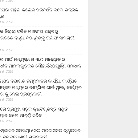
 6, 2026
ଡା ମହିଳା କଲେଜ ପରିଦର୍ଶନ କଲେ ଭଦ୍ରକ
ୟକ
 6, 2026
କ ଜିଲ୍ଲା ଦଳିତ ମହାସଂଘ ପକ୍ଷରୁ
ଗରରେ ବନ୍ୟା ବିପନ୍ନଙ୍କୁ ରିଲିଫ ସାମଗ୍ରୀ
ନ
 6, 2026
ଟ୍ର ପାଇଁ ମଧ୍ୟସ୍ଥତା ୩.୦ ମାଧ୍ୟମରେ
ାଧୀନ ମାମଲାଗୁଡ଼ିକର ସୌହାର୍ଦ୍ଦ୍ୟପୂର୍ଣ୍ଣ ସମାଧାନ
 6, 2026
୍ପଦ ବିଭାଗର ନିମ୍ନମାନର କାର୍ଯ୍ୟ, କାର୍ଯ୍ୟର
୍ତାହ ମଧ୍ୟରେ ଭାଙ୍ଗିଲା ଗାର୍ଡ ୱାଲ, କାର୍ଯ୍ୟର
ତା କୁ ନେଇ ପ୍ରଶ୍ନବାଚୀ
 6, 2026
ାରେ ପ୍ରମୁଖ ସଡ଼କ କ୍ଷତିଗ୍ରସ୍ତ ସ୍ଥିତି
୍ୟାନ କଲେ ଆର୍‌ଡ଼ି ସଚିବ
 6, 2026
ିଷ୍କାସନ ସମସ୍ୟା ନେଇ ପ୍ରଶାସନର ଦ୍ୱାରସ୍ତ
 ବରାଳପୋଖରୀ ଗ୍ରାମବାସୀ