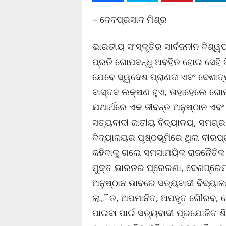
– ଦେବପ୍ରସାଦ ମିଶ୍ର
ଭାରତୀୟ ସଂସ୍କୃତିର ସାର୍ବଜନୀନ ବିଶ
ପ୍ରତି ଗୋପବନ୍ଧୁ ଅବହିତ ହୋଇ ସେହି ଚ
ଯେବେ ସ୍ୱଦେଶ ପ୍ରାଣତା ଏବଂ ଦେଶାତ୍ମବ
ବାସ୍ତବ ଲକ୍ଷଣ ହୁଏ, ତାହାହେଲେ ଗୋପ
ଯଥାର୍ଥରେ ଏକ ଜୀବନ୍ତ ଅନୁଷ୍ଠାନ ଏବଂ 
ସତ୍ୟବାଦୀ ଜାତୀୟ ବିଦ୍ୟାଳୟ, ସମଗ୍ର
ବିଦ୍ୟାଳୟର ପୃଷ୍ଠଭୂମିରେ ଥିଲା ବୀରପ
କହିବାକୁ ଗଲେ ସମସାମୟିକ ରାଜନୈତିକ 
ମୁକ୍ତ ଭାରତର ପ୍ରେରଣା, ଦେଶପ୍ରେମ-
ଅନୁଷ୍ଠାନ ଭାବରେ ସତ୍ୟବାଦୀ ବିଦ୍ୟାଳୟ
ଲା‚ିତ, ଅପମାନିତ, ଅପହୃତ ଗୌରବ, ଦେଶ
ପାଇବା ପାଇଁ ସତ୍ୟବାଦୀ ପ୍ରଯୋଜିତ ଶି