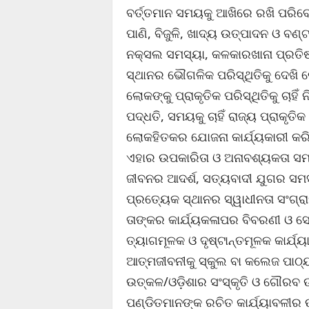
ବର୍ତ୍ତମାନ ସମୟକୁ ଆଖିରେ ରଖି ପରିବେଶ
ପାଣି, ବିଜୁଳି, ଖାଦ୍ୟ ଉତ୍ପାଦନ ଓ ବଣ୍
ନକ୍ସଲ ସମସ୍ୟା, କଳକାରଖାନା ପ୍ରତିଷ୍ଠ
ସ୍ଥାନର ଭୌଗଳିକ ପରିସ୍ଥିତିକୁ ଦେଖି 
ଲୋକଙ୍କୁ ପ୍ରାକୃତିକ ପରିସ୍ଥିତିକୁ ଚା
ପଦ୍ଧତି, ସମୟକୁ ଚାହିଁ ରାଜ୍ୟ ପ୍ରାକ
ଲୋକହିତକର ଯୋଜନା କାର୍ଯ୍ୟକାରୀ କରି
ଏହାର ଉପକାରିତା ଓ ଅନାବଶ୍ୟକତା ସମ୍
ଜୀବନର ଆଦର୍ଶ, ସତ୍ୟବାଦୀ ଯୁଗର ସମସ
ପ୍ରତ୍ୟେକ ସ୍ଥାନର ସ୍ୱାଧୀନତା ସଂଗ୍ରା
ତାଙ୍କର କାର୍ଯ୍ୟକଳାପର ବିବରଣୀ ଓ ସେମ
ତ୍ୟାଗମୂଳକ ଓ ଦୃଷ୍ଟାନ୍ତମୂଳକ କାର୍ଯ୍
ଆତ୍ମଜୀବନୀକୁ ସ୍କୁଲ ବା କଲେଜ ପାଠ୍
ଉତ୍କଳ/ଓଡ଼ିଶାର ସଂସ୍କୃତି ଓ ଗୌରବ 
ପଣ୍ଡିତମାନଙ୍କ ରଚିତ କାର୍ଯ୍ୟାବଳୀର