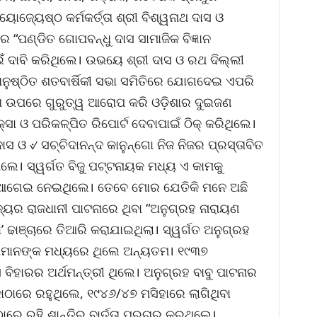
େଷ୍ଠ କର୍ମକର୍ତ୍ତା ଶ୍ରୀ ବିଶ୍ୱନାଥ ଦାସ ଓ
 “ପଣ୍ଡିତ ଗୋପବନ୍ଧୁ ଦାସ ସାମାଜିକ ବିଜ୍ଞାନ
ାଇଁ ଦାବି କରିଥିଲେ। ଉଭୟେ ଶ୍ରୀ ଦାସ ଓ ରଥ ଦିଲ୍ଲୀ
ୁଷ୍ଠିତ ଶତବାର୍ଷିକୀ ସଭା ସମିତିରେ ଯୋଗଦେଇ ଏପରି
ଥତା ଉପରେ ଗୁରୁତ୍ୱ ଆରୋପ କରି ଓଡ଼ିଶାର ଦୁଇଜଣ
୍ସା ଓ ପରିକଳ୍ପିତ ରିପୋର୍ଟ ଦେବାପାଇଁ ଠିକ୍ କରିଥିଲେ।
ାସ ଓ ୰ ସଚ୍ଚିଦାନନ୍ଦ କାନୁନ୍ଗୋ ନିଜ ନିଜର ପ୍ରସ୍ତାବିତ
େ। ସ୍ୱର୍ଗତ ବିଜୁ ପଟ୍ଟନାୟକ ମଧ୍ୟ ଏ କାମକୁ
ବାଟ ଆଗେଇ ନେଇଥିଲେ। ତେବେ ମୋର ଯେତିକି ମନେ ଅଛି
୍ୟର ରାଜଧାନୀ ପାଟନାରେ ଥିବା “ଅନୁଗ୍ରହ ନାରାୟଣ
ଥା’ ଢାଞ୍ଚାରେ ତିଆରି କରାଯାଇଥିଲା। ସ୍ୱର୍ଗତ ଅନୁଗ୍ରହ
୍ମାତାମାନଙ୍କ ମଧ୍ୟରେ ଥିଲେ ଅନ୍ୟତମ। ୧୯୩୭
େ ବିହାରର ଅର୍ଥମନ୍ତ୍ରୀ ଥିଲେ। ଅନୁଗ୍ରହ ବାବୁ ପାଟନାର
ଠାରେ ରହୁଥିଲେ, ୧୯୪୬/୪୭ ମସିହାରେ ଲାଗିଥିବା
େ ରହି ଶାନ୍ତିର ବାର୍ତ୍ତା ପ୍ରଚାର କରୁଥିଲେ।