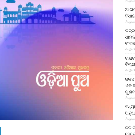
August
ଆଗରପ
ବିଧା
August
ଭଦ୍ର
ଧାମନ
ବଂଟ
August
ରାଷ୍
ବିଚାର
August
ଜଳସମ
ଏକ ସପ
ଗୁଣବ
August
ବନ୍ୟ
ଅନୁଧ
August
ଜଳ ନ
ହେଲେ