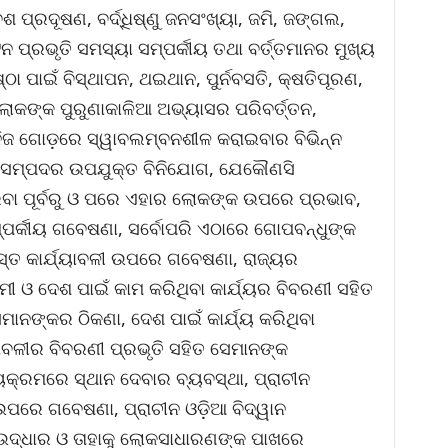
 ପ୍ରଦୂଷଣ, ବର୍ଦ୍ଧିଷ୍ଣୁ ଜନସଂଖ୍ୟା, ଜମି, ଜଙ୍ଗଲ,
ଟନ ପ୍ରଭୃତି ସମସ୍ୟା ସମ୍ପର୍କୀୟ ତଥା ବର୍ତ୍ତମାନର ମୁଖ୍ୟ
ା ପାଇଁ ବିସ୍ଥାପନ, ଥଇଥାନ, ପୁର୍ନବସତି, କ୍ଷତିପୂରଣ,
ଲୋକଙ୍କ ପୁରୁଣାକାଳିଆ ଅଭ୍ୟାସର ପରିବର୍ତ୍ତନ,
ହିଁ ନିଜ ଗୋଡ଼ରେ ସ୍ୱାବଲମ୍ବନଶୀଳ କରାଇବାର ବିଭିନ୍ନ
ୃତିକ ସମ୍ପଦର ଉପଯୁକ୍ତ ବିନିଯୋଗ, ଯେକୌଣସି
ବା ପୂର୍ବରୁ ଓ ପରେ ଏହାର ଲୋକଙ୍କ ଉପରେ ପ୍ରଭାବ,
ପର୍କୀୟ ଗବେଷଣା, ସର୍ବୋପରି ଏଠାରେ ଗୋପବନ୍ଧୁଙ୍କ
୍ତ କାର୍ଯ୍ୟାବଳୀ ଉପରେ ଗବେଷଣା, ରାଜ୍ୟର
ମୀ ଓ ଦେଶ ପାଇଁ କାମ କରିଥିବା କାର୍ଯ୍ୟର ବିବରଣୀ ସହିତ
ାନଙ୍କର ଠିକଣା, ଦେଶ ପାଇଁ କାର୍ଯ୍ୟ କରିଥିବା
ୟାବଳୀର ବିବରଣୀ ପ୍ରଭୃତି ସହିତ ସେମାନଙ୍କ
ୟକ୍ରମରେ ସ୍ଥାନ ଦେବାର ବ୍ୟବସ୍ଥା, ପ୍ରାଚୀନ
ଉପରେ ଗବେଷଣା, ପ୍ରାଚୀନ ଓଡ଼ିଆ ବିଦ୍ୱାନ
 ଉଦ୍ଧାର ଓ ତାହାକୁ ଲୋକସାଧାରଣଙ୍କ ପାଖରେ