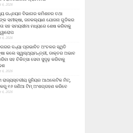
 6, 2026
ମ୍ୟ ଉନ୍ନୟନ ବିଭାଗର କମିଶନର ତଥା
ଙ୍କ ସମୀକ୍ଷା, ଜନକଲ୍ୟାଣ ଯୋଜନା ଗୁଡିକର
ତା ସହ ସମୟସୀମା ମଧ୍ୟରେ ଶେଷ କରିବାକୁ
ତ୍ୱାରୋପ
 6, 2026
ଗରର ବନ୍ୟା ପ୍ରଭାବିତ ଅଂଚଳର ସ୍ଥିତି
୍ଷା କଲେ ସ୍ୱାସ୍ଥ୍ୟମନ୍ତ୍ରୀ, ଡାକ୍ତର ଅଭାବ
ରିବା ସହ ଚିକିତ୍ସା ସେବା ସୁଦୃଢ଼ କରିବାକୁ
ଦେଶ
 6, 2026
 ରାଜ୍ୟସ୍ତରୀୟ ଜୁନିୟର ଆଥଲେଟିକ ମିଟ୍‌,
କରୁ ୧୬ ଜଣିଆ ଟିମ୍ ଅଂଶଗ୍ରହଣ କରିବେ
 6, 2026