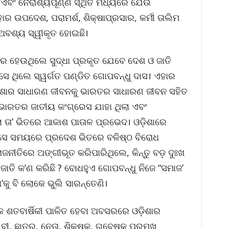
ଏବଂ ନୈରାଶ୍ୟପୂର୍ଣ୍ଣ ସ୍ଥିତି ମଧ୍ୟରେ ଯେଉଁ
ହାର ଉପଦେଶ, ପରାମର୍ଶ, ଶିକ୍ଷାପ୍ରସାର, କର୍ମୀ ତାଲିମ
ଅବଶ୍ୟ ସ୍ୱୀକୃତ ହୋଇଛି।
ଚର ହେଉଥିଲେ ସୁଦ୍ଧା ପ୍ରକୃତ ଯେବେ ଦେଶ ଓ ଜାତି
େ ସେ ଥିଲେ ସ୍ୱର୍ଗତ ପଣ୍ଡିତ ଗୋପବନ୍ଧୁ ଦାସ। ଏହାର
ିଶାର ସାଧାରଣ ଜୀବନକୁ ଭାରତର ସାଧାରଣ ଜୀବନ ସହିତ
ରୁ ଭାରତର ଜାତୀୟ କଂଗ୍ରେସ ଯାହା ଥିଲା ଏବଂ
େଲା ତା’ ଭିତରେ ଆକାଶ ପାତାଳ ପ୍ରଭେଦ। ଓଡ଼ିଶାରେ
ି ସେ ସମୟରେ ପ୍ରଦେଶ ଭିତରେ ବଳିଷ୍ଠ ବିରୋଧ
ାଜନୀତିରେ ଅଙ୍ଗୀଭୂତ କରିପାରିଥିଲେ, କିନ୍ତୁ ବଡ଼ ଦୁଃଖ
ଜାତି କ’ଣ କରିଛି ? ବୋଧହୁଏ ଗୋପବନ୍ଧୁ ନିଜେ “ସମାଜ’
ଁ’କୁ ବି ଲୋକେ ଭୁଲି ସାରନ୍ତେଣି।
 ଶତବାର୍ଷିକୀ ପାଳିତ ହେବା ଅବସରରେ ଓଡ଼ିଶାର
ୀବୀ, ଛାତ୍ର, ନେତା, ଶିକ୍ଷକ, ଗବେଷକ ପ୍ରମୁଖ