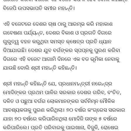
ବିଜେପି ଉପସଭାପତି ସମୀର ମହାନ୍ତି।
ଏହି ବଜେଟରେ ଦେଶର ଚାଷ ଠାରୁ ଆରମ୍ଭ କରି ମହାକାଶ
ଗବେଷଣା ପର୍ଯ୍ୟନ୍ତ, ଦେଶର ବିକାଶ ଓ ପ୍ରଗତି ଦିଗରେ
ଗୁରୁତ୍ୱ ବହନ କରୁଥିବା ସମସ୍ତ କ୍ଷେତ୍ର ପ୍ରତି ଧ୍ୟାନ
ଦିଆଯାଇଛି। ଦେଶର ଯୁବ ବର୍ଗଙ୍କର ସ୍ପପ୍ନକୁ ପୁରଣ କରିବା
ଦିଗରେ ଏହି ବଜେଟ ଆଗାମି ଦିନରେ ଏକ ବଡ ଭୂମିକା ନେବାକୁ
ଯାଉଛି ବୋଲି ଶ୍ରୀ ମହାନ୍ତି କହିଛନ୍ତି।
ଶ୍ରୀ ମହାନ୍ତି କହିଛନ୍ତି ଯେ, ପ୍ରଧାନମନ୍ତ୍ରୀ ନରେନ୍ଦ୍ର
ମୋଦିଙ୍କର ପ୍ରଥମ ପାଳିର ସରକାର ଦେଶର ଗରିବ, ବଂଚିତ,
ଦଳିତ ଓ ପଛୁଆ ବର୍ଗର ଲୋକମାନଙ୍କର ସର୍ବନିମ୍ନ ମୌଳିକ
ଆବଶ୍ୟକତାକୁ ପୁରଣ କରିଥିଲା। ୭୦ ବର୍ଷର କଂଗ୍ରେସ ସରକାର
ଯାହା ୭୦ ବର୍ଷରେ କରିପାରିନଥିଲା ମୋଦିଜି ତାଙ୍କ ୫ ବର୍ଷରେ
କରିପାରିଲେ। ପ୍ରତି ପରିବାରକୁ ପାଇଖାନା, ବିଜୁଳି, ରୋଷେଇ