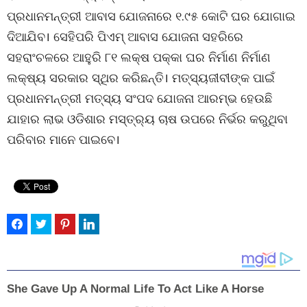
ପ୍ରଧାନମନ୍ତ୍ରୀ ଆବାସ ଯୋଜନାରେ ୧.୯୫ କୋଟି ଘର ଯୋଗାଇ
ଦିଆଯିବ। ସେହିପରି ପିଏମ୍ ଆବାସ ଯୋଜନା ସହରିରେ
ସହରାଂଚଳରେ ଆହୁରି ୮୧ ଲକ୍ଷ ପକ୍କା ଘର ନିର୍ମାଣ ନିର୍ମାଣ
ଲକ୍ଷ୍ୟ ସରକାର ସ୍ଥିର କରିଛନ୍ତି। ମତ୍ସ୍ୟଜୀବୀଙ୍କ ପାଇଁ
ପ୍ରଧାନମନ୍ତ୍ରୀ ମତ୍ସ୍ୟ ସଂପଦ ଯୋଜନା ଆରମ୍ଭ ହେଉଛି
ଯାହାର ଲାଭ ଓଡିଶାର ମସ୍ତ୍ର୍ୟ ଚାଷ ଉପରେ ନିର୍ଭର କରୁଥିବା
ପରିବାର ମାନେ ପାଇବେ।