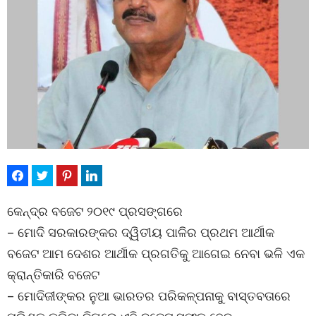
କେନ୍ଦ୍ର ବଜେଟ ୨୦୧୯ ପ୍ରସଙ୍ଗରେ
– ମୋଦି ସରକାରଙ୍କର ଦ୍ୱିତୀୟ ପାଳିର ପ୍ରଥମ ଆର୍ଥୀକ
ବଜେଟ ଆମ ଦେଶର ଆର୍ଥୀକ ପ୍ରଗତିକୁ ଆଗେଇ ନେବା ଭଳି ଏକ
କ୍ରାନ୍ତିକାରି ବଜେଟ
– ମୋଦିଜୀଙ୍କର ନୁଆ ଭାରତର ପରିକଳ୍ପନାକୁ ବାସ୍ତବତାରେ