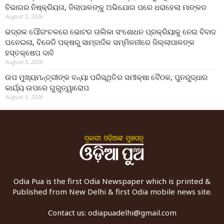
ବିଭାଗର ନିଷ୍କ୍ରିୟତା, ଜିଲାପାଳଙ୍କୁ ଅଭିଯୋଗ ପରେ ଧରାହେଲା ମାଙ୍କଡ
August 5, 2026
ଭଦ୍ରକ ପୌରଂଚଳରେ ଭୋଟର ତାଲିକା ସଂଶୋଧନ ପ୍ରକ୍ରିୟାକୁ ନେଇ ବିବାଦ
ଘନେଇଲା, ବିଜେଡି ପକ୍ଷରୁ ସାମ୍ବାଦିକ ସମ୍ମିଳନୀରେ ଜିଲ୍ଲାପାଳଙ୍କ
ହସ୍ତକ୍ଷେପ ଦାବି
August 5, 2026
ଉପ ମୁଖ୍ୟମନ୍ତ୍ରୀଙ୍କ ବନ୍ୟା ପରିସ୍ଥିତିର ସମୀକ୍ଷା ବୈଠକ, ପୁନରୁଦ୍ଧାର
କାର୍ଯ୍ୟ ଉପରେ ଗୁରୁତ୍ୱାରୋପ
August 5, 2026
Odia Pua is the first Odia Newspaper which is printed &
Published from New Delhi & first Odia mobile news site.
Contact us:
odiapuadelhi@gmail.com