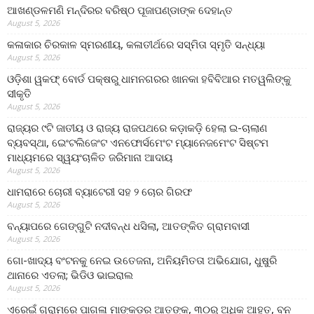
ଆଖଣ୍ଡଳମଣି ମନ୍ଦିରର ବରିଷ୍ଠ ପୂଜାପଣ୍ଡାଙ୍କ ଦେହାନ୍ତ
August 5, 2026
କଳାକାର ଚିରକାଳ ସ୍ମରଣୀୟ, କଳାତୀର୍ଥରେ ସସ୍ମିତା ସ୍ମୃତି ସନ୍ଧ୍ୟା
August 5, 2026
ଓଡ଼ିଶା ୱକଫ୍ ବୋର୍ଡ ପକ୍ଷରୁ ଧାମନଗରର ଖାନକା ହବିବିଆର ମତୱଲିଙ୍କୁ
ସୀକୃତି
August 5, 2026
ରାଜ୍ୟର ୯ଟି ଜାତୀୟ ଓ ରାଜ୍ୟ ରାଜପଥରେ କଡ଼ାକଡ଼ି ହେଲା ଇ-ଚାଲାଣ
ବ୍ୟବସ୍ଥା, ଇେଂଟଲିଜେଂଟ ଏନଫୋର୍ସମେଂଟ ମ୍ୟାନେଜମେଂଟ ସିଷ୍ଟମ
ମାଧ୍ୟମରେ ସ୍ୱୟଂଚାଳିତ ଜରିମାନା ଆଦାୟ
August 5, 2026
ଧାମରାରେ ଚୋରୀ ବ୍ୟାଟେରୀ ସହ ୨ ଚୋର ଗିରଫ
August 5, 2026
ବନ୍ୟାପରେ ଗେଙ୍ଗୁଟି ନଦୀବନ୍ଧ ଧସିଲା, ଆତଙ୍କିତ ଗ୍ରାମବାସୀ
August 5, 2026
ଗୋ-ଖାଦ୍ୟ ବଂଟନକୁ ନେଇ ଉତେଜନା, ଅନିୟମିତତା ଅଭିଯୋଗ, ଧୁଷୁରି
ଥାନାରେ ଏତଲା; ଭିଡିଓ ଭାଇରାଲ
August 5, 2026
ଏରେଇଁ ଗ୍ରାମରେ ପାଗଳା ମାଙ୍କଡର ଆତଙ୍କ, ୩୦ରୁ ଅଧିକ ଆହତ, ବନ