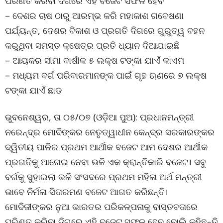
ପରିଣତ କରିବା ଦିଗରେ ଏହି ବଜେଟ ସଫଳ ହେବ
– ଦେଶର ଚାଷ ଠାରୁ ଆରମ୍ଭ କରି ମହାକାଶ ଗବେଷଣା
ପର୍ଯ୍ୟନ୍ତ, ଦେଶର ବିକାଶ ଓ ପ୍ରଗତି ଦିଗରେ ଗୁରୁତ୍ୱ ବହନ
କରୁଥିବା ସମସ୍ତ କ୍ଷେତ୍ର ପ୍ରତି ଧ୍ୟାନ ଦିଆଯାଇଛି
– ଆୟକର ସୀମା ବାର୍ଷୀକ ୫ ଲକ୍ଷ ଟଙ୍କା ଯାଏଁ କାଏମ
– ମଧ୍ୟମ ବର୍ଗ ପରିବାରମାନଙ୍କ ପାଇଁ ଗୃହ ଋଣରେ ୭ ଲକ୍ଷ
ଟଙ୍କା ଯାଏଁ ଛାଡ
ଭୁବନେଶ୍ୱର, ତା ୦୫/୦୭ (ଓଡ଼ିଆ ପୁଅ): ପ୍ରଧାନମନ୍ତ୍ରୀ
ନରେନ୍ଦ୍ର ମୋଦିଙ୍କର ନେତୃତ୍ୱାଧୀନ କେନ୍ଦ୍ର ସରକାରଙ୍କର
ଦ୍ୱିତୀୟ ପାଳିର ପ୍ରଥମ ଆର୍ଥୀକ ବଜେଟ ଆମ ଦେଶର ଆର୍ଥୀକ
ପ୍ରଗତିକୁ ଆଗେଇ ନେବା ଭଳି ଏକ କ୍ରାନ୍ତିକାରି ବଜେଟ। ସବୁ
ବର୍ଗକୁ ସୁହାଇଲା ଭଳି ସଂସଦରେ ପ୍ରଥମ ମହିଳା ଅର୍ଥ ମନ୍ତ୍ରୀ
ଭାବେ ନିର୍ମଳା ସିତାରମଣ ବଜେଟ ଆଗତ କରିଛନ୍ତି।
ମୋଦିଜୀଙ୍କର ନୁଆ ଭାରତର ପରିକଳ୍ପନାକୁ ବାସ୍ତବତାରେ
ପରିଣତ କରିବା ଦିଗରେ ଏହି ବଜେଟ ସଫଳ ହେବ ବୋଲି କହିଛନ୍ତି