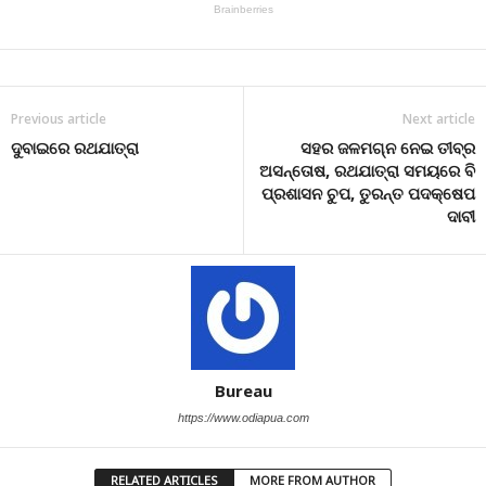
Previous article
Next article
ଦୁବାଇରେ ରଥଯାତ୍ରା
ସହର ଜଳମଗ୍ନ ନେଇ ତୀବ୍ର
ଅସନ୍ତୋଷ, ରଥଯାତ୍ରା ସମୟରେ ବି
ପ୍ରଶାସନ ଚୁପ, ତୁରନ୍ତ ପଦକ୍ଷେପ
ଦାବୀ
Bureau
https://www.odiapua.com
RELATED ARTICLES
MORE FROM AUTHOR