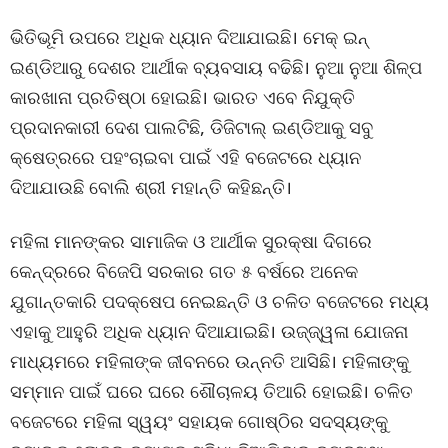
ଭିତିଭୂମି ଉପରେ ଅଧିକ ଧ୍ୟାନ ଦିଆଯାଇଛି। ମେକ୍ ଇନ୍
ଇଣ୍ଡିଆରୁ ଦେଶର ଆର୍ଥୀକ ବ୍ୟବସାୟ ବଢିଛି। ନୁଆ ନୁଆ ଶିଳ୍ପ
କାରଖାନା ପ୍ରତିଷ୍ଠା ହୋଇଛି। ଭାରତ ଏବେ ନିଯୁକ୍ତି
ପ୍ରଦାନକାରୀ ଦେଶ ପାଲଟିଛି, ଡିଜିଟାଲ୍ ଇଣ୍ଡିଆକୁ ସବୁ
କ୍ଷେତ୍ରରେ ପହଂଚାଇବା ପାଇଁ ଏହି ବଜେଟରେ ଧ୍ୟାନ
ଦିଆଯାଉଛି ବୋଲି ଶ୍ରୀ ମହାନ୍ତି କହିଛନ୍ତି।
ମହିଳା ମାନଙ୍କର ସାମାଜିକ ଓ ଆର୍ଥୀକ ସୁରକ୍ଷା ଦିଗରେ
କେନ୍ଦ୍ରରେ ବିଜେପି ସରକାର ଗତ ୫ ବର୍ଷରେ ଅନେକ
ଯୁଗାନ୍ତକାରି ପଦକ୍ଷେପ ନେଇଛନ୍ତି ଓ ଚଳିତ ବଜେଟରେ ମଧ୍ୟ
ଏହାକୁ ଆହୁରି ଅଧିକ ଧ୍ୟାନ ଦିଆଯାଇଛି। ଉଜ୍ଜ୍ୱଳା ଯୋଜନା
ମାଧ୍ୟମରେ ମହିଳାଙ୍କ ଜୀବନରେ ଉନ୍ନତି ଆସିଛି। ମହିଳାଙ୍କୁ
ସମ୍ମାନ ପାଇଁ ଘରେ ଘରେ ଶୌଚାଳୟ ତିଆରି ହୋଇଛି। ଚଳିତ
ବଜେଟରେ ମହିଳା ସ୍ୱୟଂ ସହାୟକ ଗୋଷ୍ଠିର ସଦସ୍ୟଙ୍କୁ