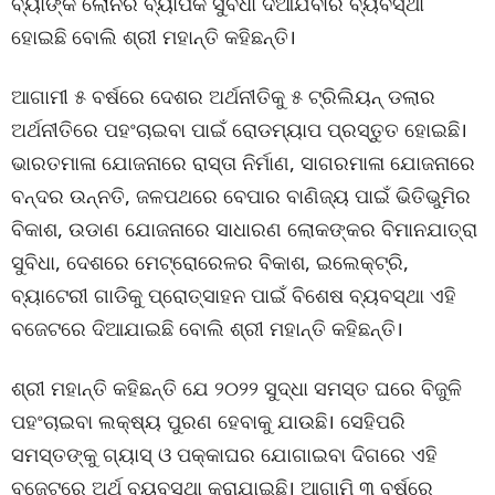
ବ୍ୟାଙ୍କ ଲୋନର ବ୍ୟାପକ ସୁବିଧା ଦିଆଯିବାର ବ୍ୟବସ୍ଥା
ହୋଇଛି ବୋଲି ଶ୍ରୀ ମହାନ୍ତି କହିଛନ୍ତି।
ଆଗାମୀ ୫ ବର୍ଷରେ ଦେଶର ଅର୍ଥନୀତିକୁ ୫ ଟ୍ରିଲିୟନ୍ ଡଲାର
ଅର୍ଥନୀତିରେ ପହଂଚାଇବା ପାଇଁ ରୋଡମ୍ୟାପ ପ୍ରସ୍ତୁତ ହୋଇଛି।
ଭାରତମାଳା ଯୋଜନାରେ ରାସ୍ତା ନିର୍ମାଣ, ସାଗରମାଳା ଯୋଜନାରେ
ବନ୍ଦର ଉନ୍ନତି, ଜଳପଥରେ ବେପାର ବାଣିଜ୍ୟ ପାଇଁ ଭିତିଭୁମିର
ବିକାଶ, ଉଡାଣ ଯୋଜନାରେ ସାଧାରଣ ଲୋକଙ୍କର ବିମାନଯାତ୍ରା
ସୁବିଧା, ଦେଶରେ ମେଟ୍ରୋରେଳର ବିକାଶ, ଇଲେକ୍ଟ୍ରି,
ବ୍ୟାଟେରୀ ଗାଡିକୁ ପ୍ରୋତ୍ସାହନ ପାଇଁ ବିଶେଷ ବ୍ୟବସ୍ଥା ଏହି
ବଜେଟରେ ଦିଆଯାଇଛି ବୋଲି ଶ୍ରୀ ମହାନ୍ତି କହିଛନ୍ତି।
ଶ୍ରୀ ମହାନ୍ତି କହିଛନ୍ତି ଯେ ୨୦୨୨ ସୁଦ୍ଧା ସମସ୍ତ ଘରେ ବିଜୁଳି
ପହଂଚାଇବା ଲକ୍ଷ୍ୟ ପୁରଣ ହେବାକୁ ଯାଉଛି। ସେହିପରି
ସମସ୍ତଙ୍କୁ ଗ୍ୟାସ୍ ଓ ପକ୍କାଘର ଯୋଗାଇବା ଦିଗରେ ଏହି
ବଜେଟରେ ଅର୍ଥ ବ୍ୟବସ୍ଥା କରାଯାଇଛି। ଆଗାମି ୩ ବର୍ଷରେ