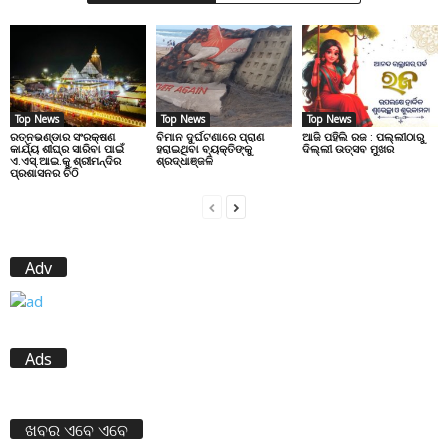
Top News
Top News
Top News
ରତ୍ନଭଣ୍ଡାର ସଂରକ୍ଷଣ
ବିମାନ ଦୁର୍ଘଟଣାରେ ପ୍ରାଣ
ଆଜି ପହିଲି ରଜ : ପଲ୍ଲୀଠାରୁ
କାର୍ଯ୍ୟ ଶୀଘ୍ର ସାରିବା ପାଇଁ
ହରାଇଥିବା ବ୍ୟକ୍ତିଙ୍କୁ
ଦିଲ୍ଲୀ ଉତ୍ସବ ମୁଖର
ଏ.ଏସ୍.ଆଇ.କୁ ଶ୍ରୀମନ୍ଦିର
ଶ୍ରଦ୍ଧାଞ୍ଜଳି
ପ୍ରଶାସନର ଚିଠି
Adv
Ads
ଖବର ଏବେ ଏବେ