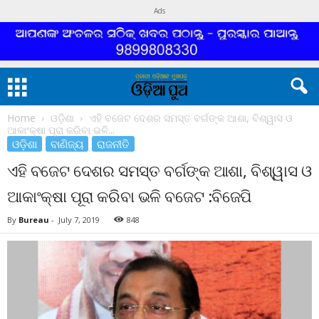
Ads
Home
ଓଡ଼ିଶା
ଏହି ବଜେଟ ଦେଶର ସମସ୍ତ ବର୍ଗଙ୍କ ଆଶା, ବିଶ୍ୱାସ ଓ
ଆକାଂକ୍ଷା ପୂରା କରିବା ଭଳି...
ଓଡ଼ିଶା
ବାଣିଜ୍ୟ
ରାଜନୀତି
ଏହି ବଜେଟ ଦେଶର ସମସ୍ତ ବର୍ଗଙ୍କ ଆଶା, ବିଶ୍ୱାସ ଓ
ଆକାଂକ୍ଷା ପୂରା କରିବା ଭଳି ବଜେଟ :ବିଜେପି
By
Bureau
-
July 7, 2019
848