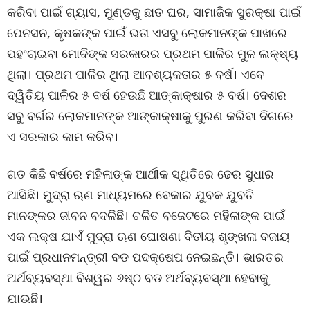
କରିବା ପାଇଁ ଗ୍ୟାସ, ମୁଣ୍ଡକୁ ଛାତ ଘର, ସାମାଜିକ ସୁରକ୍ଷା ପାଇଁ
ପେନସନ, କୃଷକଙ୍କ ପାଇଁ ଭତା ଏସବୁ ଲୋକମାନଙ୍କ ପାଖରେ
ପହଂଚାଇବା ମୋଦିଙ୍କ ସରକାରର ପ୍ରଥମ ପାଳିର ମୁଳ ଲକ୍ଷ୍ୟ
ଥିଲା। ପ୍ରଥମ ପାଳିର ଥିଲା ଆବଶ୍ୟକତାର ୫ ବର୍ଷ। ଏବେ
ଦ୍ୱିତିୟ ପାଳିର ୫ ବର୍ଷ ହେଉଛି ଆଙ୍କାକ୍ଷାର ୫ ବର୍ଷ। ଦେଶର
ସବୁ ବର୍ଗର ଲୋକମାନଙ୍କ ଆଙ୍କାକ୍ଷାକୁ ପୁରଣ କରିବା ଦିଗରେ
ଏ ସରକାର କାମ କରିବ।
ଗତ କିଛି ବର୍ଷରେ ମହିଳାଙ୍କ ଆର୍ଥୀକ ସ୍ଥିତିରେ ଢେର ସୁଧାର
ଆସିଛି। ମୁଦ୍ରା ଋଣ ମାଧ୍ୟମରେ ବେକାର ଯୁବକ ଯୁବତି
ମାନଙ୍କର ଜୀବନ ବଦଳିଛି। ଚଳିତ ବଜେଟରେ ମହିଳାଙ୍କ ପାଇଁ
ଏକ ଲକ୍ଷ ଯାଏଁ ମୁଦ୍ରା ଋଣ ଘୋଷଣା ବିତୀୟ ଶୃଙ୍ଖଳା ବଜାୟ
ପାଇଁ ପ୍ରଧାନମନ୍ତ୍ରୀ ବଡ ପଦକ୍ଷେପ ନେଇଛନ୍ତି। ଭାରତର
ଅର୍ଥବ୍ୟବସ୍ଥା ବିଶ୍ୱର ୬ଷ୍ଠ ବଡ ଅର୍ଥବ୍ୟବସ୍ଥା ହେବାକୁ
ଯାଉଛି।