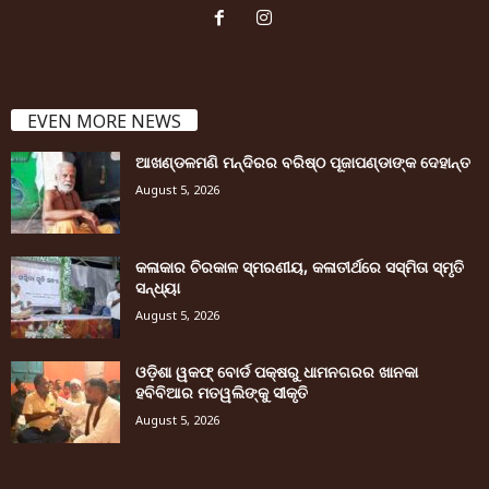
EVEN MORE NEWS
ଆଖଣ୍ଡଳମଣି ମନ୍ଦିରର ବରିଷ୍ଠ ପୂଜାପଣ୍ଡାଙ୍କ ଦେହାନ୍ତ
August 5, 2026
କଳାକାର ଚିରକାଳ ସ୍ମରଣୀୟ, କଳାତୀର୍ଥରେ ସସ୍ମିତା ସ୍ମୃତି
ସନ୍ଧ୍ୟା
August 5, 2026
ଓଡ଼ିଶା ୱକଫ୍ ବୋର୍ଡ ପକ୍ଷରୁ ଧାମନଗରର ଖାନକା
ହବିବିଆର ମତୱଲିଙ୍କୁ ସୀକୃତି
August 5, 2026