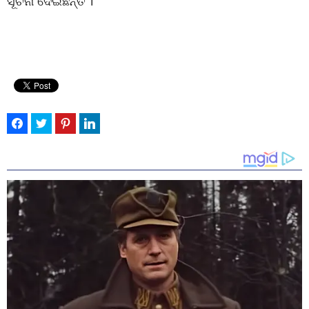
ସୂଚନା ଦେଇଛନ୍ତି ।