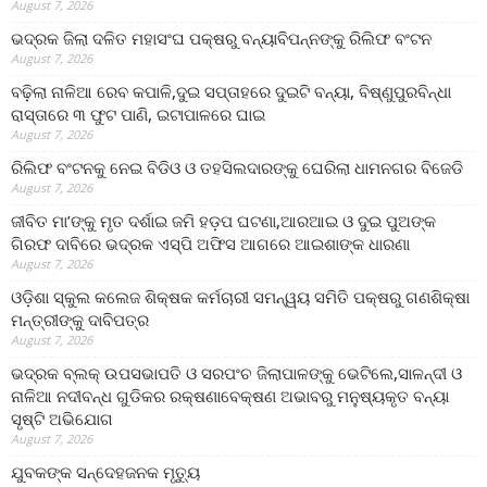
August 7, 2026
ଭଦ୍ରକ ଜିଲା ଦଳିତ ମହାସଂଘ ପକ୍ଷରୁ ବନ୍ୟାବିପନ୍ନଙ୍କୁ ରିଲିଫ ବଂଟନ
August 7, 2026
ବଢ଼ିଲା ନାଳିଆ ରେବ କପାଳି,ଦୁଇ ସପ୍ତାହରେ ଦୁଇଟି ବନ୍ୟା, ବିଷ୍ଣୁପୁରବିନ୍ଧା
ରାସ୍ତାରେ ୩ ଫୁଟ ପାଣି, ଇଟାପାଳରେ ଘାଇ
August 7, 2026
ରିଲିଫ ବଂଟନକୁ ନେଇ ବିଡିଓ ଓ ତହସିଲଦାରଙ୍କୁ ଘେରିଲା ଧାମନଗର ବିଜେଡି
August 7, 2026
ଜୀବିତ ମା’ଙ୍କୁ ମୃତ ଦର୍ଶାଇ ଜମି ହଡ଼ପ ଘଟଣା,ଆରଆଇ ଓ ଦୁଇ ପୁଅଙ୍କ
ଗିରଫ ଦାବିରେ ଭଦ୍ରକ ଏସ୍‌ପି ଅଫିସ ଆଗରେ ଆଇଶାଙ୍କ ଧାରଣା
August 7, 2026
ଓଡ଼ିଶା ସ୍କୁଲ କଲେଜ ଶିକ୍ଷକ କର୍ମଚାରୀ ସମନ୍ୱୟ ସମିତି ପକ୍ଷରୁ ଗଣଶିକ୍ଷା
ମନ୍ତ୍ରୀଙ୍କୁ ଦାବିପତ୍ର
August 7, 2026
ଭଦ୍ରକ ବ୍ଲକ୍ ଉପସଭାପତି ଓ ସରପଂଚ ଜିଲାପାଳଙ୍କୁ ଭେଟିଲେ,ସାଳନ୍ଦୀ ଓ
ନାଳିଆ ନଦୀବନ୍ଧ ଗୁଡିକର ରକ୍ଷଣାବେକ୍ଷଣ ଅଭାବରୁ ମନୁଷ୍ୟକୃତ ବନ୍ୟା
ସୃଷ୍ଟି ଅଭିଯୋଗ
August 7, 2026
ଯୁବକଙ୍କ ସନ୍ଦେହଜନକ ମୃତ୍ୟୁ