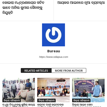
କୋଇଲା ମନ୍ତ୍ରଣାଳୟର ସଚିବ
ଆୟକର ଆଇନରେ ନୂଆ ବ୍ୟବସ୍ଥା
ଭାବେ ଅନିଲ କୁମାର ଜୈନଙ୍କୁ
ନିଯୁକ୍ତି
Bureau
https://www.odiapua.com
RELATED ARTICLES
MORE FROM AUTHOR
ଜିଲ୍ଲା ପରିକ୍ରମା
ଜିଲ୍ଲା ପରିକ୍ରମା
ଜିଲ୍ଲା ପରିକ୍ରମା
ବନ୍ୟା ବିପନ୍ନଙ୍କୁ ଶୁଖିଲା ଖାଦ୍ୟ
କରାମତ ଅଲୀ କରାମତଙ୍କ
ଜିଲ୍ଲା ଆଇନ ସେବା