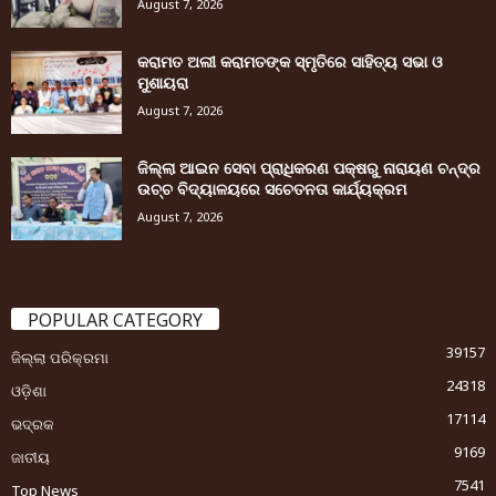
August 7, 2026
କରାମତ ଅଲୀ କରାମତଙ୍କ ସ୍ମୃତିରେ ସାହିତ୍ୟ ସଭା ଓ
ମୁଶାୟରା
August 7, 2026
ଜିଲ୍ଲା ଆଇନ ସେବା ପ୍ରାଧିକରଣ ପକ୍ଷରୁ ନାରାୟଣ ଚନ୍ଦ୍ର
ଉଚ୍ଚ ବିଦ୍ୟାଳୟରେ ସଚେତନତା କାର୍ଯ୍ୟକ୍ରମ
August 7, 2026
POPULAR CATEGORY
39157
ଜିଲ୍ଲା ପରିକ୍ରମା
24318
ଓଡ଼ିଶା
17114
ଭଦ୍ରକ
9169
ଜାତୀୟ
7541
Top News