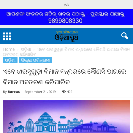
Ads
Home
ଓଡ଼ିଶା
ଏବେ ଝାରସୁଗୁଡ଼ା ବିମାନ ବନ୍ଦରରେ କୌଣସି ପାଗରେ ବିମାନ
ଅବତରଣ କରିପାରିବ
ଓଡ଼ିଶା
ଜିଲ୍ଲା ପରିକ୍ରମା
ଏବେ ଝାରସୁଗୁଡ଼ା ବିମାନ ବନ୍ଦରରେ କୌଣସି ପାଗରେ
ବିମାନ ଅବତରଣ କରିପାରିବ
By
Bureau
-
September 21, 2019
402