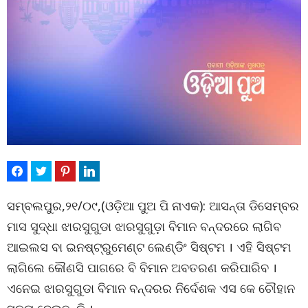
ସମ୍ବଲପୁର,୨୧/୦୯,(ଓଡ଼ିଆ ପୁଅ ପି ନାଏକ): ଆସନ୍ତା ଡିସେମ୍ବର
ମାସ ସୁଦ୍ଧା ଝାରସୁଗୁଡା ଝାରସୁଗୁଡ଼ା ବିମାନ ବନ୍ଦରରେ ଲାଗିବ
ଆଇଲସ ବା ଇନଷ୍ଟ୍ରୁମେଣ୍ଟ ଲେଣ୍ଡିଂ ସିଷ୍ଟମ । ଏହି ସିଷ୍ଟମ
ଲାଗିଲେ କୌଣସି ପାଗରେ ବି ବିମାନ ଅବତରଣ କରିପାରିବ ।
ଏନେଇ ଝାରସୁଗୁଡା ବିମାନ ବନ୍ଦରର ନିର୍ଦେଶକ ଏସ କେ ଚୌହାନ