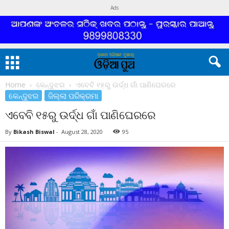
Ads
Home
କେନ୍ଦୁଝର
ଏବେବି ୧୫ରୁ ଉର୍ଦ୍ଧ ଗାଁ ପାଣିଘେରରେ
କେନ୍ଦୁଝର
ଜିଲ୍ଲା ପରିକ୍ରମା
ଏବେବି ୧୫ରୁ ଉର୍ଦ୍ଧ ଗାଁ ପାଣିଘେରରେ
By
Bikash Biswal
-
August 28, 2020
95