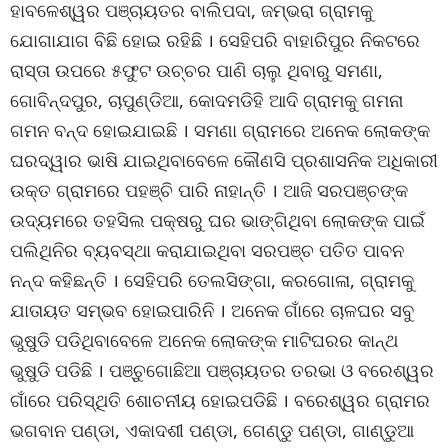
ହାବଳେଶ୍ୱର ପଞ୍ଚାୟତର ବାଲିପଦା, ଜମ୍ଭରା ଗ୍ରାମକୁ
ଯୋଗାଯାଗ ବିଛି ହୋଇ ରହିଛି । ସେହିପରି ବାହାରିପୁର ନିକଟରେ
ରାସ୍ତା ଉପରେ ୫ଫୁଟ ଉଚ୍ଚର ପାଣି ଚାଲୁ ଥିବାରୁ ସମଣା,
ଗୋବିନ୍ଦପୁର, ଚାପୁଣ୍ଡିଆ, କୋଦମଡିହି ଆଦି ଗ୍ରାମକୁ ଗମନା
ଗମନ ବନ୍ଦ ହୋଇଯାଇଛି । ସମଣା ଗ୍ରାମରେ ଅନେକ ଲୋକଙ୍କ
ଘରଦ୍ୱାର ଭାଷି ଯାଇଥିବାବେଳେ କୌଣସି ପ୍ରଶାସନିକ ଅଧିକାରୀ
ଉକ୍ତ ଗ୍ରାମରେ ପହଞ୍ଚି ପାରି ନାହାନ୍ତି । ଆଜି ସରପଞ୍ଚଙ୍କ
ଉଦ୍ୟମରେ ତହସିଲ ପକ୍ଷରୁ ଘର ଭାଙ୍ଗିଥିବା ଲୋକଙ୍କ ପାଇଁ
ପଲିଥିନିର ବ୍ୟବସ୍ଥା କରାଯାଇଥିବା ସରପଞ୍ଚ ପତିତ ପାବନ
ନନ୍ଦ କହିଛନ୍ତି । ସେହିପରି ତେଲସିଙ୍ଗା, କରଗୋଳା, ଗ୍ରାମକୁ
ଯାତାୟତ ସମ୍ଭବ ହୋଇପାରିନି । ଅନେକ ଗାଁରେ ଚାଳଘର ସବୁ
ଭୁଷୁଡି ପଡିଥିବାବେଳେ ଅନେକ ଲୋକଙ୍କ ମାଟିଘରର କାନ୍ଥ
ଭୁଷୁଡି ପଡିଛି । ପଞ୍ଚୁଗୋଛିଆ ପଞ୍ଚାୟତର ତରଭା ଓ ବରେଶ୍ୱର
ଗାଁରେ ପରିସ୍ଥିତି ଶୋଚନୀୟ ହୋଇପଡିଛି । ବରେଶ୍ୱର ଗ୍ରାମର
ଭଗବାନ ପଣ୍ଡା, ଏକାଦଶୀ ପଣ୍ଡା, ଗେଣ୍ଡୁ ପଣ୍ଡା, ଗାଣ୍ଡୁଆ