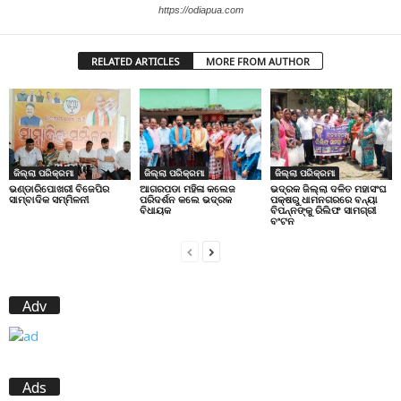
https://odiapua.com
RELATED ARTICLES
MORE FROM AUTHOR
ଜିଲ୍ଲା ପରିକ୍ରମା
ଜିଲ୍ଲା ପରିକ୍ରମା
ଜିଲ୍ଲା ପରିକ୍ରମା
ଭଣ୍ଡାରିପୋଖରୀ ବିଜେପିର
ଆଗରପଡା ମହିଳା କଲେଜ
ଭଦ୍ରକ ଜିଲ୍ଲା ଦଳିତ ମହାସଂଘ
ସାମ୍ବାଦିକ ସମ୍ମିଳନୀ
ପରିଦର୍ଶନ କଲେ ଭଦ୍ରକ
ପକ୍ଷରୁ ଧାମନଗରରେ ବନ୍ୟା
ବିଧାୟକ
ବିପନ୍ନଙ୍କୁ ରିଲିଫ ସାମଗ୍ରୀ
ବଂଟନ
Adv
Ads