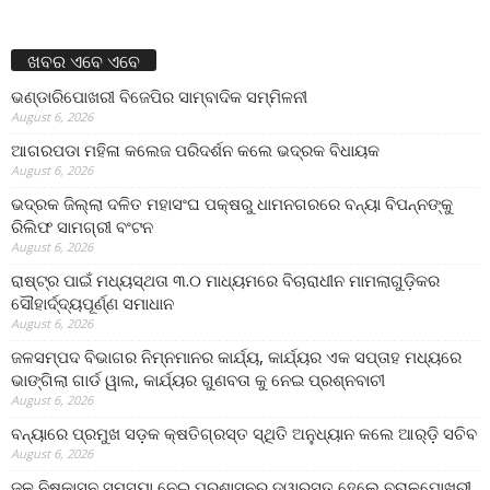
ଖବର ଏବେ ଏବେ
ଭଣ୍ଡାରିପୋଖରୀ ବିଜେପିର ସାମ୍ବାଦିକ ସମ୍ମିଳନୀ
August 6, 2026
ଆଗରପଡା ମହିଳା କଲେଜ ପରିଦର୍ଶନ କଲେ ଭଦ୍ରକ ବିଧାୟକ
August 6, 2026
ଭଦ୍ରକ ଜିଲ୍ଲା ଦଳିତ ମହାସଂଘ ପକ୍ଷରୁ ଧାମନଗରରେ ବନ୍ୟା ବିପନ୍ନଙ୍କୁ
ରିଲିଫ ସାମଗ୍ରୀ ବଂଟନ
August 6, 2026
ରାଷ୍ଟ୍ର ପାଇଁ ମଧ୍ୟସ୍ଥତା ୩.୦ ମାଧ୍ୟମରେ ବିଚାରାଧୀନ ମାମଲାଗୁଡ଼ିକର
ସୌହାର୍ଦ୍ଦ୍ୟପୂର୍ଣ୍ଣ ସମାଧାନ
August 6, 2026
ଜଳସମ୍ପଦ ବିଭାଗର ନିମ୍ନମାନର କାର୍ଯ୍ୟ, କାର୍ଯ୍ୟର ଏକ ସପ୍ତାହ ମଧ୍ୟରେ
ଭାଙ୍ଗିଲା ଗାର୍ଡ ୱାଲ, କାର୍ଯ୍ୟର ଗୁଣବତା କୁ ନେଇ ପ୍ରଶ୍ନବାଚୀ
August 6, 2026
ବନ୍ୟାରେ ପ୍ରମୁଖ ସଡ଼କ କ୍ଷତିଗ୍ରସ୍ତ ସ୍ଥିତି ଅନୁଧ୍ୟାନ କଲେ ଆର୍‌ଡ଼ି ସଚିବ
August 6, 2026
ଜଳ ନିଷ୍କାସନ ସମସ୍ୟା ନେଇ ପ୍ରଶାସନର ଦ୍ୱାରସ୍ତ ହେଲେ ବରାଳପୋଖରୀ