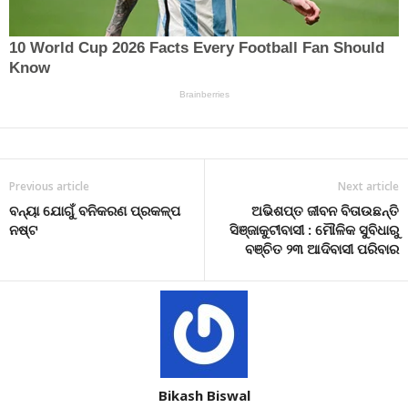
Previous article
Next article
ବନ୍ୟା ଯୋଗୁଁ ବନିକରଣ ପ୍ରକଳ୍ପ
ଅଭିଶପ୍ତ ଜୀବନ ବିତାଉଛନ୍ତି
ନଷ୍ଟ
ସିଞ୍ଜାକୁଟୀବାସୀ : ମୌଳିକ ସୁବିଧାରୁ
ବଞ୍ଚିତ ୨୩ ଆଦିବାସୀ ପରିବାର
Bikash Biswal