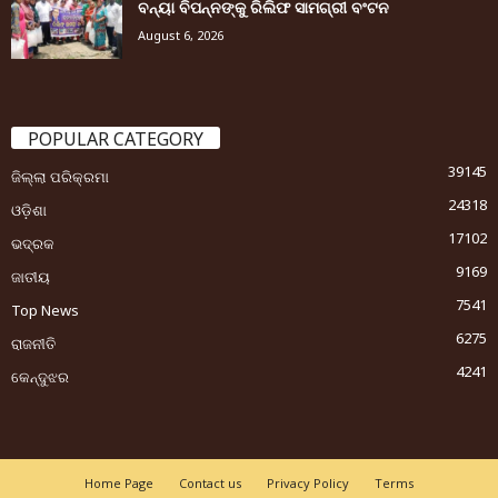
ବନ୍ୟା ବିପନ୍ନଙ୍କୁ ରିଲିଫ ସାମଗ୍ରୀ ବଂଟନ
August 6, 2026
POPULAR CATEGORY
39145
ଜିଲ୍ଲା ପରିକ୍ରମା
24318
ଓଡ଼ିଶା
17102
ଭଦ୍ରକ
9169
ଜାତୀୟ
7541
Top News
6275
ରାଜନୀତି
4241
କେନ୍ଦୁଝର
Home Page
Contact us
Privacy Policy
Terms