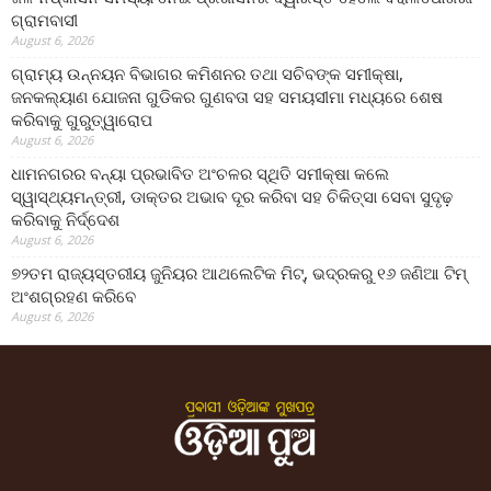
ଗ୍ରାମବାସୀ
August 6, 2026
ଗ୍ରାମ୍ୟ ଉନ୍ନୟନ ବିଭାଗର କମିଶନର ତଥା ସଚିବଙ୍କ ସମୀକ୍ଷା,
ଜନକଲ୍ୟାଣ ଯୋଜନା ଗୁଡିକର ଗୁଣବତା ସହ ସମୟସୀମା ମଧ୍ୟରେ ଶେଷ
କରିବାକୁ ଗୁରୁତ୍ୱାରୋପ
August 6, 2026
ଧାମନଗରର ବନ୍ୟା ପ୍ରଭାବିତ ଅଂଚଳର ସ୍ଥିତି ସମୀକ୍ଷା କଲେ
ସ୍ୱାସ୍ଥ୍ୟମନ୍ତ୍ରୀ, ଡାକ୍ତର ଅଭାବ ଦୂର କରିବା ସହ ଚିକିତ୍ସା ସେବା ସୁଦୃଢ଼
କରିବାକୁ ନିର୍ଦ୍ଦେଶ
August 6, 2026
୭୨ତମ ରାଜ୍ୟସ୍ତରୀୟ ଜୁନିୟର ଆଥଲେଟିକ ମିଟ୍‌, ଭଦ୍ରକରୁ ୧୬ ଜଣିଆ ଟିମ୍
ଅଂଶଗ୍ରହଣ କରିବେ
August 6, 2026