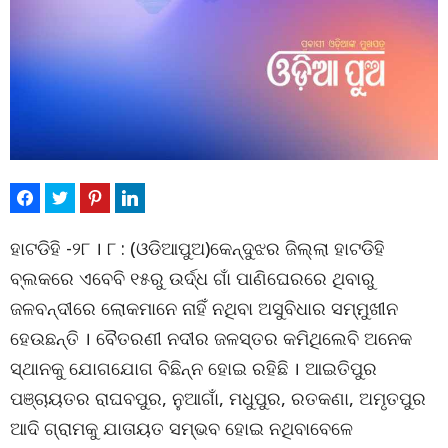
ହାଟଡିହି -୨୮ । ୮ : (ଓଡିଆପୁଅ)କେନ୍ଦୁଝର ଜିଲ୍ଲା ହାଟଡିହି
ବ୍ଲକରେ ଏବେବି ୧୫ରୁ ଉର୍ଦ୍ଧ ଗାଁ ପାଣିଘେରରେ ଥିବାରୁ
ଜଳବନ୍ଦୀରେ ଲୋକମାନେ ନାହିଁ ନଥିବା ଅସୁବିଧାର ସମ୍ମୁଖୀନ
ହେଉଛନ୍ତି । ବୈତରଣୀ ନଦୀର ଜଳସ୍ତର କମିଥିଲେବି ଅନେକ
ସ୍ଥାନକୁ ଯୋଗଯୋଗ ବିଛିନ୍ନ ହୋଇ ରହିଛି । ଆଇତିପୁର
ପଞ୍ଚାୟତର ରାଘବପୁର, ନୁଆଗାଁ, ମଧୁପୁର, ରତକଣା, ଅମୃତପୁର
ଆଦି ଗ୍ରାମକୁ ଯାତାୟତ ସମ୍ଭବ ହୋଇ ନଥିବାବେଳେ