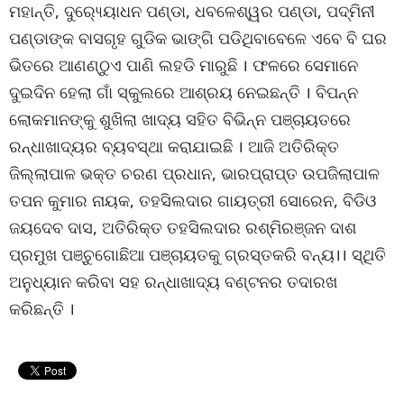
ମହାନ୍ତି, ଦୁର‌୍ୟ୍ୟୋଧନ ପଣ୍ଡା, ଧବଳେଶ୍ୱର ପଣ୍ଡା, ପଦ୍ମିନୀ
ପଣ୍ଡାଙ୍କ ବାସଗୃହ ଗୁଡିକ ଭାଙ୍ଗି ପଡିଥିବାବେଳେ ଏବେ ବି ଘର
ଭିତରେ ଆଣଣ୍ଠୁଏ ପାଣି ଲହଡି ମାରୁଛି । ଫଳରେ ସେମାନେ
ଦୁଇଦିନ ହେଲା ଗାଁ ସ୍କୁଲରେ ଆଶ୍ରୟ ନେଇଛନ୍ତି । ବିପନ୍ନ
ଲୋକମାନଙ୍କୁ ଶୁଖିଲା ଖାଦ୍ୟ ସହିତ ବିଭିନ୍ନ ପଞ୍ଚାୟତରେ
ରନ୍ଧାଖାଦ୍ୟର ବ୍ୟବସ୍ଥା କରାଯାଇଛି । ଆଜି ଅତିରିକ୍ତ
ଜିଲ୍ଲାପାଳ ଭକ୍ତ ଚରଣ ପ୍ରଧାନ, ଭାରପ୍ରାପ୍ତ ଉପଜିଲାପାଳ
ତପନ କୁମାର ନାୟକ, ତହସିଲଦାର ଗାୟତ୍ରୀ ସୋରେନ, ବିଡିଓ
ଜୟଦେବ ଦାସ, ଅତିରିକ୍ତ ତହସିଲଦାର ରଶ୍ମିରଞ୍ଜନ ଦାଶ
ପ୍ରମୁଖ ପଞ୍ଚୁଗୋଛିଆ ପଞ୍ଚାୟତକୁ ଗ୍ରସ୍ତକରି ବନ୍ୟ।। ସ୍ଥିତି
ଅନୁଧ୍ୟାନ କରିବା ସହ ରନ୍ଧାଖାଦ୍ୟ ବଣ୍ଟନର ତଦାରଖ
କରିଛନ୍ତି ।