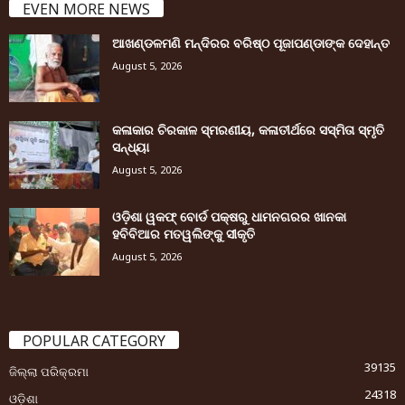
EVEN MORE NEWS
ଆଖଣ୍ଡଳମଣି ମନ୍ଦିରର ବରିଷ୍ଠ ପୂଜାପଣ୍ଡାଙ୍କ ଦେହାନ୍ତ
August 5, 2026
କଳାକାର ଚିରକାଳ ସ୍ମରଣୀୟ, କଳାତୀର୍ଥରେ ସସ୍ମିତା ସ୍ମୃତି
ସନ୍ଧ୍ୟା
August 5, 2026
ଓଡ଼ିଶା ୱକଫ୍ ବୋର୍ଡ ପକ୍ଷରୁ ଧାମନଗରର ଖାନକା
ହବିବିଆର ମତୱଲିଙ୍କୁ ସୀକୃତି
August 5, 2026
POPULAR CATEGORY
39135
ଜିଲ୍ଲା ପରିକ୍ରମା
24318
ଓଡ଼ିଶା