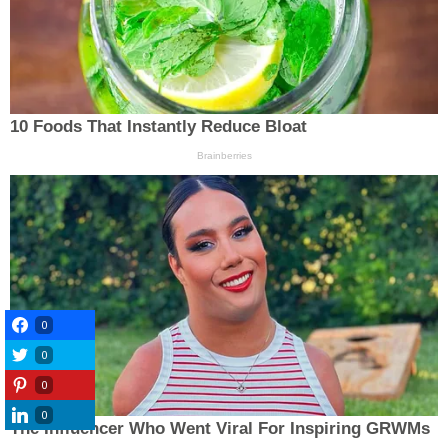
0
0
0
0