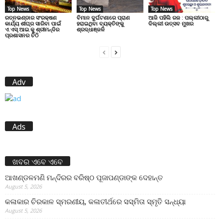
Top News
Top News
Top News
ରତ୍ନଭଣ୍ଡାର ସଂରକ୍ଷଣ
ବିମାନ ଦୁର୍ଘଟଣାରେ ପ୍ରାଣ
ଆଜି ପହିଲି ରଜ : ପଲ୍ଲୀଠାରୁ
କାର୍ଯ୍ୟ ଶୀଘ୍ର ସାରିବା ପାଇଁ
ହରାଇଥିବା ବ୍ୟକ୍ତିଙ୍କୁ
ଦିଲ୍ଲୀ ଉତ୍ସବ ମୁଖର
ଏ.ଏସ୍.ଆଇ.କୁ ଶ୍ରୀମନ୍ଦିର
ଶ୍ରଦ୍ଧାଞ୍ଜଳି
ପ୍ରଶାସନର ଚିଠି
Adv
Ads
ଖବର ଏବେ ଏବେ
ଆଖଣ୍ଡଳମଣି ମନ୍ଦିରର ବରିଷ୍ଠ ପୂଜାପଣ୍ଡାଙ୍କ ଦେହାନ୍ତ
August 5, 2026
କଳାକାର ଚିରକାଳ ସ୍ମରଣୀୟ, କଳାତୀର୍ଥରେ ସସ୍ମିତା ସ୍ମୃତି ସନ୍ଧ୍ୟା
August 5, 2026