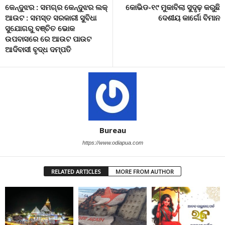
କେନ୍ଦୁଝର : ସମଗ୍ର କେନ୍ଦୁଝର ଲକ୍
କୋଭିଡ-୧୯ ମୁକାବିଲା ସୁଦୃଢ଼ କରୁଛି
ଆଉଟ : ସମସ୍ତ ସରକାରୀ ସୁବିଧା
ଦେଶୀୟ କାର୍ଗୋ ବିମାନ
ସୁଯୋଗରୁ ବଞ୍ଚିତ ଭୋକ
ଉପବାସରେ ରେ ଆଉଟ ପାଉଟ
ଆଦିବାସୀ ବୃଦ୍ଧ ଦମ୍ପତି
Bureau
https://www.odiapua.com
RELATED ARTICLES
MORE FROM AUTHOR