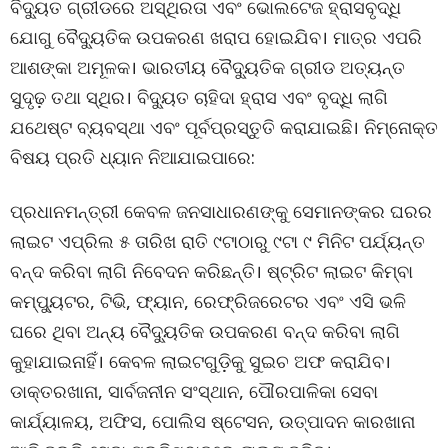
ବିଦ୍ୟୁତ ଗ୍ରୀଡରେ ଅସ୍ଥିରତା ଏବଂ ଭୋଲଟେଜ ହ୍ରାସବୃଦ୍ଧି
ଯୋଗୁ ବୈଦ୍ୟୁତିକ ଉପକରଣ ଖରାପ ହୋଇଯିବ। ମାତ୍ର ଏପରି
ଆଶଙ୍କା ଅମୂଳକ। ଭାରତୀୟ ବୈଦ୍ୟୁତିକ ଗ୍ରୀଡ ଅତ୍ୟନ୍ତ
ସୁଦୃଢ଼ ତଥା ସ୍ଥିର। ବିଦ୍ୟୁତ ଚାହିଦା ହ୍ରାସ ଏବଂ ବୃଦ୍ଧି ଲାଗି
ଯଥେଷ୍ଟ ବ୍ୟବସ୍ଥା ଏବଂ ପୂର୍ବପ୍ରସ୍ତୁତି କରାଯାଇଛି। ନିମ୍ନୋକ୍ତ
ବିଷୟ ପ୍ରତି ଧ୍ୟାନ ନିଆଯାଇପାରେ:
ପ୍ରଧାନମନ୍ତ୍ରୀ କେବଳ ଜନସାଧାରଣଙ୍କୁ ସେମାନଙ୍କର ଘରର
ଲାଇଟ ଏପ୍ରିଲ ୫ ତାରିଖ ରାତି ୯ଟାଠାରୁ ୯ଟା ୯ ମିନିଟ ପର୍ଯ୍ୟନ୍ତ
ବନ୍ଦ କରିବା ଲାଗି ନିବେଦନ କରିଛନ୍ତି। ଷ୍ଟ୍ରିଟ ଲାଇଟ କିମ୍ବା
କମ୍ପ୍ୟୁଟର, ଟିଭି, ଫ୍ୟାନ, ରେଫ୍ରିଜରେଟର ଏବଂ ଏସି ଭଳି
ଘରେ ଥିବା ଅନ୍ୟ ବୈଦ୍ୟୁତିକ ଉପକରଣ ବନ୍ଦ କରିବା ଲାଗି
କୁହାଯାଇନାହିଁ। କେବଳ ଲାଇଟଗୁଡ଼ିକୁ ସୁଇଚ ଅଫ କରାଯିବ।
ଡାକ୍ତରଖାନା, ସାର୍ବଜନୀନ ସଂସ୍ଥାନ, ପୌରପାଳିକା ସେବା
କାର୍ଯ୍ୟାଳୟ, ଅଫିସ, ପୋଲିସ ଷ୍ଟେସନ, ଉତ୍ପାଦନ କାରଖାନା