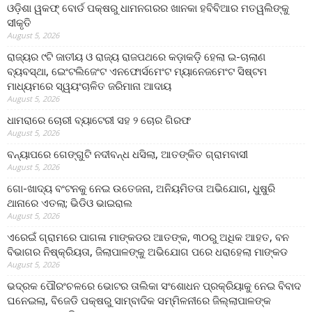
ଓଡ଼ିଶା ୱକଫ୍ ବୋର୍ଡ ପକ୍ଷରୁ ଧାମନଗରର ଖାନକା ହବିବିଆର ମତୱଲିଙ୍କୁ
ସୀକୃତି
August 5, 2026
ରାଜ୍ୟର ୯ଟି ଜାତୀୟ ଓ ରାଜ୍ୟ ରାଜପଥରେ କଡ଼ାକଡ଼ି ହେଲା ଇ-ଚାଲାଣ
ବ୍ୟବସ୍ଥା, ଇେଂଟଲିଜେଂଟ ଏନଫୋର୍ସମେଂଟ ମ୍ୟାନେଜମେଂଟ ସିଷ୍ଟମ
ମାଧ୍ୟମରେ ସ୍ୱୟଂଚାଳିତ ଜରିମାନା ଆଦାୟ
August 5, 2026
ଧାମରାରେ ଚୋରୀ ବ୍ୟାଟେରୀ ସହ ୨ ଚୋର ଗିରଫ
August 5, 2026
ବନ୍ୟାପରେ ଗେଙ୍ଗୁଟି ନଦୀବନ୍ଧ ଧସିଲା, ଆତଙ୍କିତ ଗ୍ରାମବାସୀ
August 5, 2026
ଗୋ-ଖାଦ୍ୟ ବଂଟନକୁ ନେଇ ଉତେଜନା, ଅନିୟମିତତା ଅଭିଯୋଗ, ଧୁଷୁରି
ଥାନାରେ ଏତଲା; ଭିଡିଓ ଭାଇରାଲ
August 5, 2026
ଏରେଇଁ ଗ୍ରାମରେ ପାଗଳା ମାଙ୍କଡର ଆତଙ୍କ, ୩୦ରୁ ଅଧିକ ଆହତ, ବନ
ବିଭାଗର ନିଷ୍କ୍ରିୟତା, ଜିଲାପାଳଙ୍କୁ ଅଭିଯୋଗ ପରେ ଧରାହେଲା ମାଙ୍କଡ
August 5, 2026
ଭଦ୍ରକ ପୌରଂଚଳରେ ଭୋଟର ତାଲିକା ସଂଶୋଧନ ପ୍ରକ୍ରିୟାକୁ ନେଇ ବିବାଦ
ଘନେଇଲା, ବିଜେଡି ପକ୍ଷରୁ ସାମ୍ବାଦିକ ସମ୍ମିଳନୀରେ ଜିଲ୍ଲାପାଳଙ୍କ