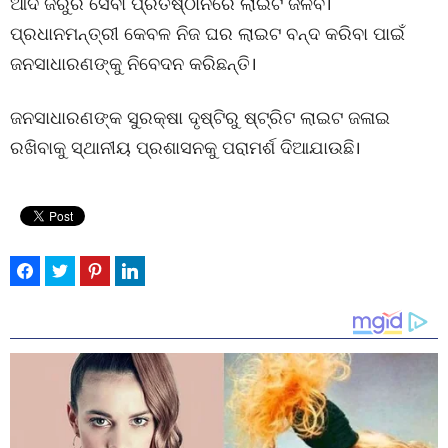
ଆଦି ଜରୁରି ସେବା ପ୍ରତିଷ୍ଠାନରେ ଲାଇଟ ଜଳିବ।
ପ୍ରଧାନମନ୍ତ୍ରୀ କେବଳ ନିଜ ଘର ଲାଇଟ ବନ୍ଦ କରିବା ପାଇଁ
ଜନସାଧାରଣଙ୍କୁ ନିବେଦନ କରିଛନ୍ତି।
ଜନସାଧାରଣଙ୍କ ସୁରକ୍ଷା ଦୃଷ୍ଟିରୁ ଷ୍ଟ୍ରିଟ ଲାଇଟ ଜଳାଇ
ରଖିବାକୁ ସ୍ଥାନୀୟ ପ୍ରଶାସନକୁ ପରାମର୍ଶ ଦିଆଯାଉଛି।