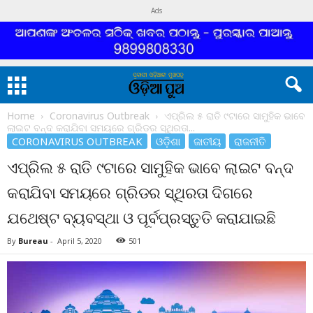
Ads
Home
Coronavirus Outbreak
ଏପ୍ରିଲ ୫ ରାତି ୯ଟାରେ ସାମୁହିକ ଭାବେ
ଲାଇଟ ବନ୍ଦ କରାଯିବା ସମୟରେ ଗ୍ରିଡର ସ୍ଥିରତା...
CORONAVIRUS OUTBREAK
ଓଡ଼ିଶା
ଜାତୀୟ
ରାଜନୀତି
ଏପ୍ରିଲ ୫ ରାତି ୯ଟାରେ ସାମୁହିକ ଭାବେ ଲାଇଟ ବନ୍ଦ
କରାଯିବା ସମୟରେ ଗ୍ରିଡର ସ୍ଥିରତା ଦିଗରେ
ଯଥେଷ୍ଟ ବ୍ୟବସ୍ଥା ଓ ପୂର୍ବପ୍ରସ୍ତୁତି କରାଯାଇଛି
By
Bureau
-
April 5, 2020
501