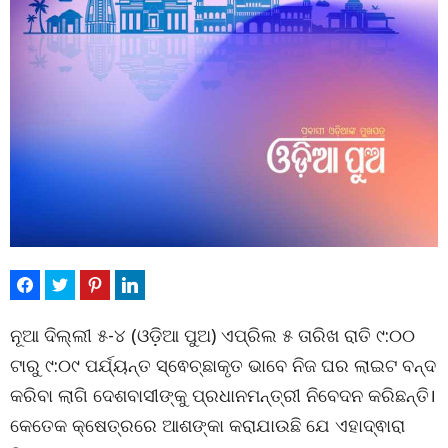
ନୂଆ ଦିଲ୍ଲୀ ୫-୪ (ଓଡ଼ିଆ ପୁଅ) ଏପ୍ରିଲ ୫ ତାରିଖ ରାତି ୯:୦୦
ଟାରୁ ୯:୦୯ ପର୍ଯ୍ୟନ୍ତ ସ୍ଵେଚ୍ଛାକୃତ ଭାବେ ନିଜ ଘର ଲାଇଟ ବନ୍ଦ
କରିବା ଲାଗି ଦେଶବାସୀଙ୍କୁ ପ୍ରଧାନମନ୍ତ୍ରୀ ନିବେଦନ କରିଛନ୍ତି।
କେତେକ କ୍ଷେତ୍ରରେ ଆଶଙ୍କା କରାଯାଉଛି ଯେ ଏହାଦ୍ଵାରା