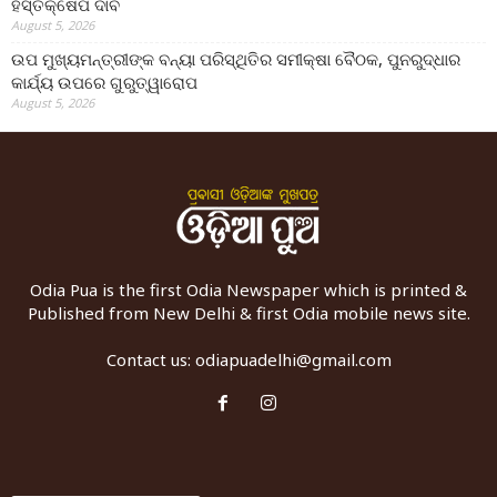
ହସ୍ତକ୍ଷେପ ଦାବି
August 5, 2026
ଉପ ମୁଖ୍ୟମନ୍ତ୍ରୀଙ୍କ ବନ୍ୟା ପରିସ୍ଥିତିର ସମୀକ୍ଷା ବୈଠକ, ପୁନରୁଦ୍ଧାର
କାର୍ଯ୍ୟ ଉପରେ ଗୁରୁତ୍ୱାରୋପ
August 5, 2026
Odia Pua is the first Odia Newspaper which is printed &
Published from New Delhi & first Odia mobile news site.
Contact us:
odiapuadelhi@gmail.com