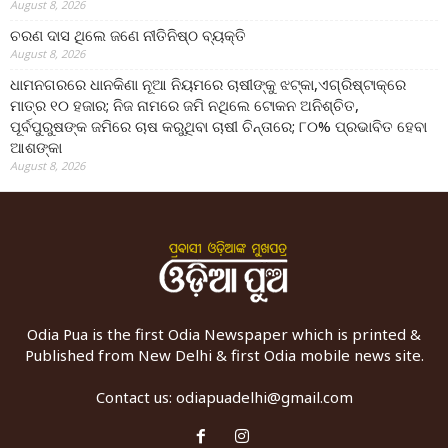
August 8, 2026
ଚରଣ ଦାସ ଥିଲେ ଜଣେ ନୀତିନିଷ୍ଠ ବ୍ୟକ୍ତି
August 8, 2026
ଧାମନଗରରେ ଧାନକିଣା ନୂଆ ନିୟମରେ ଚାଷୀଙ୍କୁ ଝଟ୍‌କା,ଏଗ୍ରିଷ୍ଟାକ୍‌ରେ
ମାତ୍ର ୧୦ ହଜାର; ନିଜ ନାମରେ ଜମି ନଥିଲେ ଟୋକନ ଅନିଶ୍ଚିତ,
ପୂର୍ବପୁରୁଷଙ୍କ ଜମିରେ ଚାଷ କରୁଥିବା ଚାଷୀ ଚିନ୍ତାରେ; ୮୦% ପ୍ରଭାବିତ ହେବା
ଆଶଙ୍କା
August 8, 2026
Odia Pua is the first Odia Newspaper which is printed &
Published from New Delhi & first Odia mobile news site.
Contact us:
odiapuadelhi@gmail.com