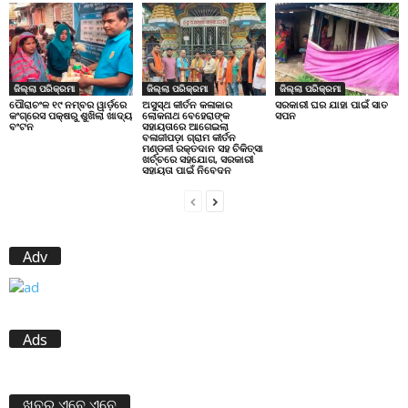
ଜିଲ୍ଲା ପରିକ୍ରମା
ଜିଲ୍ଲା ପରିକ୍ରମା
ଜିଲ୍ଲା ପରିକ୍ରମା
ପୌରାଚଂଳ ୧୯ ନମ୍ବର ୱାର୍ଡ଼ରେ
ଅସୁସ୍ଥ କୀର୍ତନ କଳାକାର
ସରକାରୀ ଘର ଯାହା ପାଇଁ ସାତ
କଂଗ୍ରେସ ପକ୍ଷରୁ ଶୁଖିଲା ଖାଦ୍ୟ
ଲୋକନାଥ ବେହେରାଙ୍କ
ସପନ
ବଂଟନ
ସହାୟତାରେ ଆଗେଇଲା
ବଳାଜୀପଡ଼ା ଗ୍ରାମ କୀର୍ତନ
ମଣ୍ଡଳୀ ରକ୍ତଦାନ ସହ ଚିକିତ୍ସା
ଖର୍ଚ୍ଚରେ ସହଯୋଗ, ସରକାରୀ
ସହାୟତା ପାଇଁ ନିବେଦନ
Adv
Ads
ଖବର ଏବେ ଏବେ