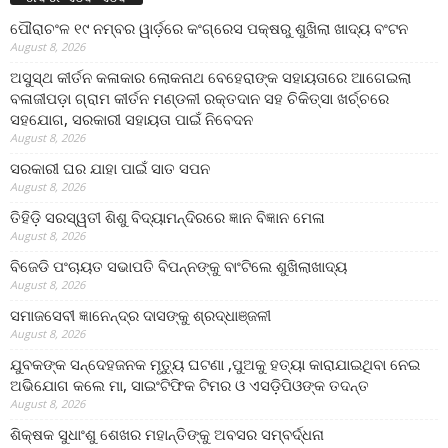
ପୌରାଚଂଳ ୧୯ ନମ୍ବର ୱାର୍ଡ଼ରେ କଂଗ୍ରେସ ପକ୍ଷରୁ ଶୁଖିଲା ଖାଦ୍ୟ ବଂଟନ
August 8, 2026
ଅସୁସ୍ଥ କୀର୍ତନ କଳାକାର ଲୋକନାଥ ବେହେରାଙ୍କ ସହାୟତାରେ ଆଗେଇଲା
ବଳାଜୀପଡ଼ା ଗ୍ରାମ କୀର୍ତନ ମଣ୍ଡଳୀ ରକ୍ତଦାନ ସହ ଚିକିତ୍ସା ଖର୍ଚ୍ଚରେ
ସହଯୋଗ, ସରକାରୀ ସହାୟତା ପାଇଁ ନିବେଦନ
August 8, 2026
ସରକାରୀ ଘର ଯାହା ପାଇଁ ସାତ ସପନ
August 8, 2026
ତିହିଡି଼ ସରସ୍ୱତୀ ଶିଶୁ ବିଦ୍ୟାମନ୍ଦିରରେ ଜ୍ଞାନ ବିଜ୍ଞାନ ମେଳା
August 8, 2026
ବିଜେଡି ପଂଚାୟତ ସଭାପତି ବିପନ୍ନଙ୍କୁ ବାଂଟିଲେ ଶୁଖିଲାଖାଦ୍ୟ
August 8, 2026
ସମାଜସେବୀ ଜ୍ଞାନେନ୍ଦ୍ର ଦାସଙ୍କୁ ଶ୍ରଦ୍ଧାଞ୍ଜଳୀ
August 8, 2026
ଯୁବକଙ୍କ ସନ୍ଦେହଜନକ ମୃତ୍ୟୁ ଘଟଣା ,ପୁଅକୁ ହତ୍ୟା କାରାଯାଇଥିବା ନେଇ
ଅଭିଯୋଗ କଲେ ମା, ସାଇଂଟିଫିକ ଟିମର ଓ ଏସଡ଼ିପିଓଙ୍କ ତଦନ୍ତ
August 8, 2026
ଶିକ୍ଷକ ସୁଧାଂଶୁ ଶେଖର ମହାନ୍ତିଙ୍କୁ ଅବସର ସମ୍ବର୍ଦ୍ଧନା