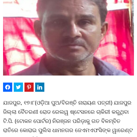
ଯାଜପୁର, ୧୭।୮(ଓଡ଼ିଆ ପୁଅ/ବିରଞ୍ଚି ନାରାୟଣ ପତ୍ରୀ) ଯାଜପୁର
ଜିଲ୍ଲା ବୈତରଣୀ ରୋଡ ରେଲୱ ଷ୍ଟେସନରେ ଚାକିରୀ କରୁଥିବା
ଟି.ପି. (ଟୋକନ ପୋର୍ଟର) ନିରଞ୍ଜନ ପରିଡ଼ାକୁ ଗତ ବିଳମ୍ବିତ
ରାତିରେ କୋରାଇ ପୁଲିସ ଧାମନଗର ଜେଏମଏଫସିଙ୍କ ୱାରେଣ୍ଟ