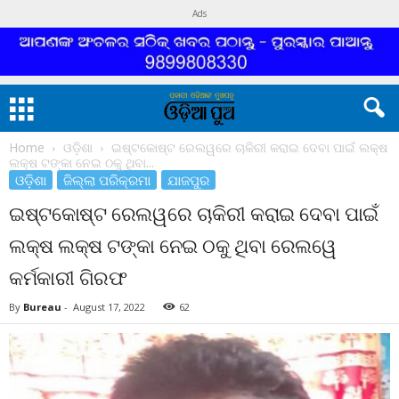
Ads
Home
ଓଡ଼ିଶା
ଇଷ୍ଟକୋଷ୍ଟ ରେଲୱରେ ଚାକିରୀ କରାଇ ଦେବା ପାଇଁ ଲକ୍ଷ
ଲକ୍ଷ ଟଙ୍କା ନେଇ ଠକୁ ଥିବା...
ଓଡ଼ିଶା
ଜିଲ୍ଲା ପରିକ୍ରମା
ଯାଜପୁର
ଇଷ୍ଟକୋଷ୍ଟ ରେଲୱରେ ଚାକିରୀ କରାଇ ଦେବା ପାଇଁ
ଲକ୍ଷ ଲକ୍ଷ ଟଙ୍କା ନେଇ ଠକୁ ଥିବା ରେଲୱେ
କର୍ମକାରୀ ଗିରଫ
By
Bureau
-
August 17, 2022
62