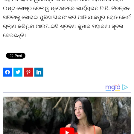
ଇଷ୍ଟ କୋଷ୍ଠ ରେଲୱ ଷ୍ଟେସନରେ କାର୍ଯ୍ୟରତ ଟି.ପି. ନିରଞ୍ଜନ
ପରିଡାକୁ କୋରାଇ ପୁଲିସ ଗିରଫ କରି ଆଜି ଯାଜପୁର ରୋଡ କୋର୍ଟ
ଚାଲାଣ କରିଥିବା ଆଇଆଇସି ଶ୍ରବଣ କୁମାର ମହାରଣା ସୂଚନା
ଦେଇଛନ୍ତି।