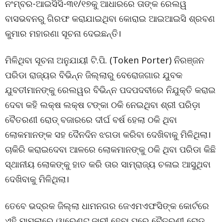
ନଂମ୍ବର-ଆଇସିସି-୩୧/୧୭କୁ ଆଧାରରେ ତାଙ୍କ ରେଲୱ
ବାସଭବନରୁ ଗିରଫ କରାଯାଇଥିବା କୋରାଇ ଆଇଆଇସି ଶ୍ରବଣ
କୁମାର ମହାରଣା ସୂଚନା ଦେଇଛନ୍ତି।
ମିଳିଥିବା ସୂଚନା ଅନୁଯାୟୀ ଟି.ପି. (Token Porter) ନିରଞ୍ଜନ
ପରିଡା ରାଜ୍ୟର ବିଭିନ୍ନ ଜିଲ୍ଲାରୁ ବେରୋଜଗାର ଯୁବକ
ଯୁବତୀମାନଙ୍କୁ ରେଲୱର ବିଭିନ୍ନ ପଦପଦବୀରେ ନିଯୁକ୍ତି କରାଇ
ଦେବା କହି ଲକ୍ଷ ଲକ୍ଷ ଟଙ୍କା ଠକି ନେଇଥିବା ଶ୍ରୀ ପରିଡ଼ା
ବୈତରଣୀ ରୋଡ୍ ବଜାରରେ ଦୀର୍ଘ ବର୍ଷ ହେଲା ଠକି ଥିବା
ଲୋକମାନଙ୍କ ସହ ଦୈନଦିନ ଝଗଡା କରିବା ଦେଖିବାକୁ ମିଳିଥିଲା।
ଚାକିରି କରାଇଦେବା ଆଳରେ ଲୋକମାନଙ୍କୁ ଠକି ଥିବା ପରିଡା କିଛି
ସ୍ଥାନୀୟ ଲୋକଙ୍କୁ ହାତ କରି ତାର ସାମ୍ରାଜ୍ୟ ଚଳାଇ ଆସୁଥିବା
ଦେଖିବାକୁ ମିଳିଥିଲା।
ତେବେ ଭଦ୍ରକ ଜିଲ୍ଲା ଧାମନଗର ଜେଏମଏଫସିଙ୍କ କୋର୍ଟରେ
ଏହି ମାମଲାରେ ୱାରେଣ୍ଟ ଜାରୀ ହେବା ପରେ ବୈତରଣୀ ରୋଡ