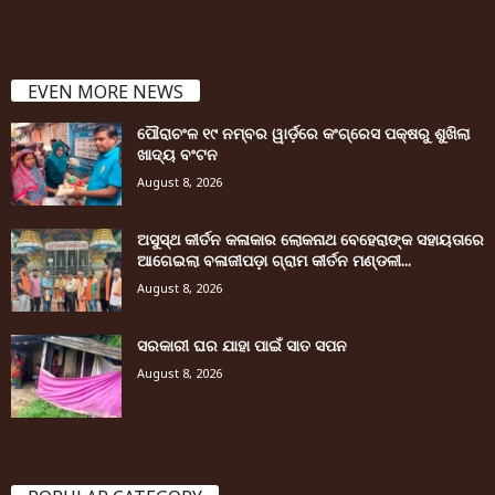
EVEN MORE NEWS
ପୌରାଚଂଳ ୧୯ ନମ୍ବର ୱାର୍ଡ଼ରେ କଂଗ୍ରେସ ପକ୍ଷରୁ ଶୁଖିଲା
ଖାଦ୍ୟ ବଂଟନ
August 8, 2026
ଅସୁସ୍ଥ କୀର୍ତନ କଳାକାର ଲୋକନାଥ ବେହେରାଙ୍କ ସହାୟତାରେ
ଆଗେଇଲା ବଳାଜୀପଡ଼ା ଗ୍ରାମ କୀର୍ତନ ମଣ୍ଡଳୀ...
August 8, 2026
ସରକାରୀ ଘର ଯାହା ପାଇଁ ସାତ ସପନ
August 8, 2026