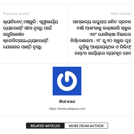
Previous article
Next article
କ୍ୟାବିନେଟ୍‌ ମଞ୍ଜୁରି : ସ୍ୱୀକାର୍ଯ୍ୟ
ସାମ୍ଭାବ୍ୟ ଲଘୁଚାପ ଜନିତ ପ୍ରବଳ
ଗ୍ୟାରେଣ୍ଟି ସୀମା ବୃଦ୍ଧି ପାଇଁ
ବର୍ଷା ଆଶଂକାକୁ ଲକ୍ଷକରି ସ୍କୁଲ
ଜରୁରିକାଳୀନ
ଏବଂ ଗଣଶିକ୍ଷା ବିଭାଗର
କ୍ରେଡିଟ୍‌ଲାଇନ୍‌ଗ୍ୟାରେଣ୍ଟି
ନିର୍ଦ୍ଦେଶନାମା : ୧୮ ରୁ ୨୦ ସ୍କୁଲ ଗୃହ
ଯୋଜନାର ପାଣ୍ଠି ବୃଦ୍ଧି
ଗୁଡ଼ିକୁ ଆଶ୍ରୟସ୍ଥଳ ଓ ରିଲିଫ୍‌
ବଣ୍ଟନ କାର୍ଯ୍ୟରେ ବ୍ୟବହୃତ ହେବ
Bureau
https://www.odiapua.com
RELATED ARTICLES
MORE FROM AUTHOR