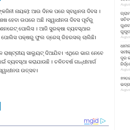
August
କଜିନୀ ନାୟକ): ଆଉ ଦିନକ ପରେ ସ୍ବାଧିନତା ଦିବସ ।
ଗ୍ରା
ସଚିବ
ଷ ହେବା ଉପରେ ଅଛି ।ସ୍ୱାଧୀନତା ଦିବସ ପୂର୍ବରୁ
ଗୁଣବ
ିଶନରେଟ୍‌ ପୋଲିସ । ଆଜି ସୁରକ୍ଷା ବ୍ୟବସ୍ଥାର
ଗୁରୁ
ପୋଲିସ ପକ୍ଷରୁ ଫୁଲ ଡ୍ରେସ୍‌ ରିହରସଲ୍‌ ଚାଲିଛି।
August
ଧାମନ
ସମୀକ
ବଳ ରାଷ୍ଟ୍ରୀୟ ସାଲ୍ୟୁଟ୍‌ ଦିଆଯିବ। ଏଥିରେ ଭାଗ ନେବେ
ଦୂର କ
ାଇଁ ବ୍ୟବସ୍ଥା କରାଯାଉଛି । ଚଳିତବର୍ଷ ଗାନ୍ଧୀମାର୍ଗ
ନିର୍ଦ୍
ସ୍ୱାଧୀନତା ଉତ୍ସବ।
August
୭୨ତମ
ଭଦ୍ର
August