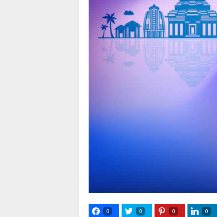
0
0
0
0