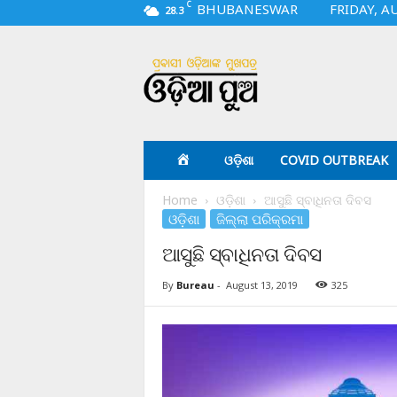
C
BHUBANESWAR
FRIDAY, A
28.3
O
d
i
a
p
u
a
ଓଡ଼ିଶା
COVID OUTBREAK
.
c
Home
ଓଡ଼ିଶା
ଆସୁଛି ସ୍ବାଧିନତା ଦିବସ
o
ଓଡ଼ିଶା
ଜିଲ୍ଲା ପରିକ୍ରମା
m
ଆସୁଛି ସ୍ବାଧିନତା ଦିବସ
By
Bureau
-
August 13, 2019
325