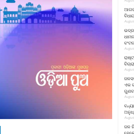
August
ଆଗରପ
ବିଧା
August
ଭଦ୍ର
ଧାମନ
ବଂଟ
August
ରାଷ୍
ବିଚାର
August
ଜଳସମ
ଏକ ସପ
ଗୁଣବ
August
ବନ୍ୟ
ଅନୁଧ
August
ଜଳ ନ
ହେଲେ