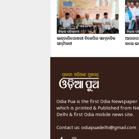
ଜିଲ୍ଲା ପରିକ୍ରମା
ଜିଲ୍ଲା ପର
ଭଣ୍ଡାରିପୋଖରୀ ବିଜେପିର ସାମ୍ବାଦିକ
ଆଗରପଡା
ସମ୍ମିଳନୀ
କଲେ ଭଦ
Odia Pua is the first Odia Newspaper
which is printed & Published from N
Delhi & first Odia mobile news site.
Contact us:
odiapuadelhi@gmail.com