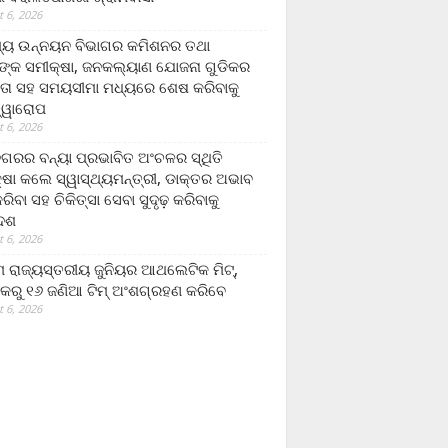
 6, 2026
ମ୍ୟ ଉନ୍ନୟନ ବିଭାଗର କମିଶନର ତଥା
ଙ୍କ ସମୀକ୍ଷା, ଜନକଲ୍ୟାଣ ଯୋଜନା ଗୁଡିକର
ତା ସହ ସମୟସୀମା ମଧ୍ୟରେ ଶେଷ କରିବାକୁ
ତ୍ୱାରୋପ
 6, 2026
ଗରର ବନ୍ୟା ପ୍ରଭାବିତ ଅଂଚଳର ସ୍ଥିତି
୍ଷା କଲେ ସ୍ୱାସ୍ଥ୍ୟମନ୍ତ୍ରୀ, ଡାକ୍ତର ଅଭାବ
ରିବା ସହ ଚିକିତ୍ସା ସେବା ସୁଦୃଢ଼ କରିବାକୁ
ଦେଶ
 6, 2026
 ରାଜ୍ୟସ୍ତରୀୟ ଜୁନିୟର ଆଥଲେଟିକ ମିଟ୍‌,
କରୁ ୧୬ ଜଣିଆ ଟିମ୍ ଅଂଶଗ୍ରହଣ କରିବେ
 6, 2026