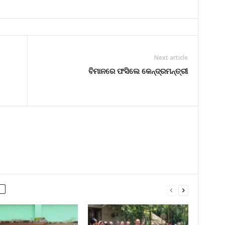
Next article
ବିମାନରେ ଫସିଲେ କେନ୍ଦ୍ରମନ୍ତ୍ରୀ