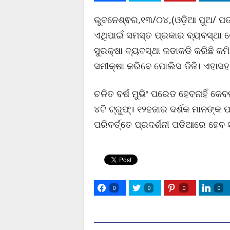
ଭୁବନେଶ୍ଵର,୧୩/୦୪,(ଓଡ଼ିଆ ପୁଅ/ ପଙ୍
ଏଥିପାଇଁ ସମସ୍ତ ପ୍ରକାର ବ୍ୟବସ୍ଥା ଶେ
ସୁରକ୍ଷା ବ୍ୟବସ୍ଥା କଡାକଡି କରିଛି କମ
ସମୀକ୍ଷା କରିବେ ପୋଲିସ ଡିଜି। ଏହାସହ 
ଚଳିତ ବର୍ଷ ମୁଭିଂ ପରେଡ ହେବନାହିଁ କେ
୪ଟି ଟ୍ରୁଫ୍‌। ୧୨ହଜାର ଦର୍ଶକ ମାନଙ୍କ ପ
ପରିବର୍ତ୍ତେ ପ୍ରଦର୍ଶନୀ ପଡିଆରେ ହେବ 
0
0
0
0