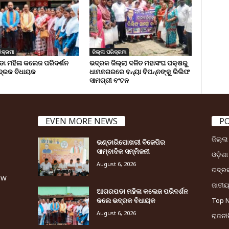
ିକ୍ରମା
ଜିଲ୍ଲା ପରିକ୍ରମା
 ମହିଳା କଲେଜ ପରିଦର୍ଶନ
ଭଦ୍ରକ ଜିଲ୍ଲା ଦଳିତ ମହାସଂଘ ପକ୍ଷରୁ
୍ରକ ବିଧାୟକ
ଧାମନଗରରେ ବନ୍ୟା ବିପନ୍ନଙ୍କୁ ରିଲିଫ
ସାମଗ୍ରୀ ବଂଟନ
EVEN MORE NEWS
P
ଜିଲ୍ଲ
ଭଣ୍ଡାରିପୋଖରୀ ବିଜେପିର
ସାମ୍ବାଦିକ ସମ୍ମିଳନୀ
ଓଡ଼ିଶା
August 6, 2026
ଭଦ୍ର
ew
ଜାତୀ
ଆଗରପଡା ମହିଳା କଲେଜ ପରିଦର୍ଶନ
କଲେ ଭଦ୍ରକ ବିଧାୟକ
Top 
August 6, 2026
ରାଜନୀତ