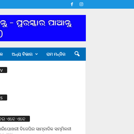
ଳ
ଅନ୍ୟ ବିଭାଗ
ରାମ ମନ୍ଦିର
v
s
ବର ଏବେ ଏବେ
ାରିପୋଖରୀ ବିଜେପିର ସାମ୍ବାଦିକ ସମ୍ମିଳନୀ