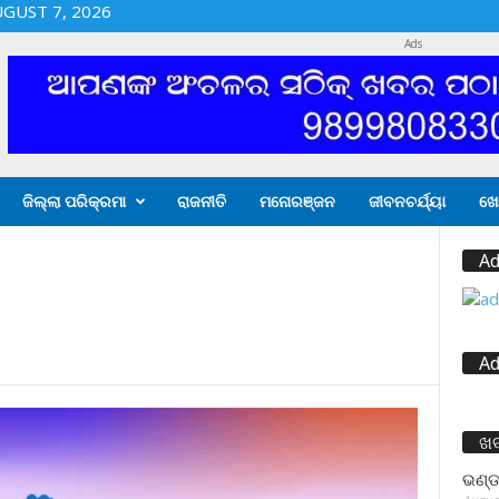
UGUST 7, 2026
Ads
ଜିଲ୍ଲା ପରିକ୍ରମା
ରାଜନୀତି
ମନୋରଞ୍ଜନ
ଜୀବନଚର୍ଯ୍ୟା
ଖେ
Ad
Ad
ଖ
ଭଣ୍ଡ