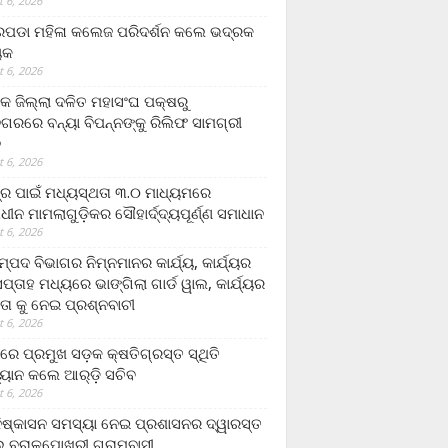
 6, 2026
ଡା ମହିଳା କଲେଜ ପରିଦର୍ଶନ କଲେ ଭଦ୍ରକ
ୟକ
 6, 2026
କ ଜିଲ୍ଲା ଦଳିତ ମହାସଂଘ ପକ୍ଷରୁ
ଗରରେ ବନ୍ୟା ବିପନ୍ନଙ୍କୁ ରିଲିଫ ସାମଗ୍ରୀ
ନ
 6, 2026
ଟ୍ର ପାଇଁ ମଧ୍ୟସ୍ଥତା ୩.୦ ମାଧ୍ୟମରେ
ାଧୀନ ମାମଲାଗୁଡ଼ିକର ସୌହାର୍ଦ୍ଦ୍ୟପୂର୍ଣ୍ଣ ସମାଧାନ
 6, 2026
୍ପଦ ବିଭାଗର ନିମ୍ନମାନର କାର୍ଯ୍ୟ, କାର୍ଯ୍ୟର
୍ତାହ ମଧ୍ୟରେ ଭାଙ୍ଗିଲା ଗାର୍ଡ ୱାଲ, କାର୍ଯ୍ୟର
ତା କୁ ନେଇ ପ୍ରଶ୍ନବାଚୀ
 6, 2026
ାରେ ପ୍ରମୁଖ ସଡ଼କ କ୍ଷତିଗ୍ରସ୍ତ ସ୍ଥିତି
୍ୟାନ କଲେ ଆର୍‌ଡ଼ି ସଚିବ
 6, 2026
ିଷ୍କାସନ ସମସ୍ୟା ନେଇ ପ୍ରଶାସନର ଦ୍ୱାରସ୍ତ
 ବରାଳପୋଖରୀ ଗ୍ରାମବାସୀ