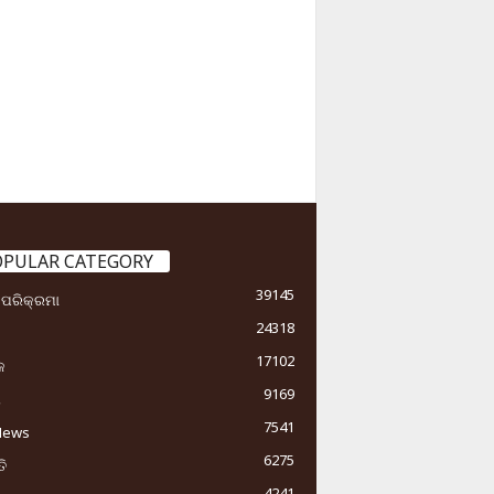
OPULAR CATEGORY
39145
ା ପରିକ୍ରମା
24318
17102
କ
9169
ୟ
7541
News
6275
ି
4241