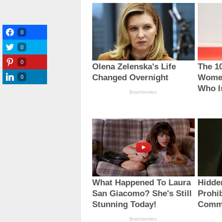
0
0
0
0