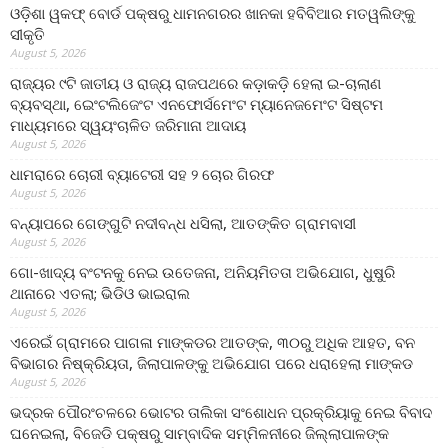
ଓଡ଼ିଶା ୱକଫ୍ ବୋର୍ଡ ପକ୍ଷରୁ ଧାମନଗରର ଖାନକା ହବିବିଆର ମତୱଲିଙ୍କୁ
ସୀକୃତି
August 5, 2026
ରାଜ୍ୟର ୯ଟି ଜାତୀୟ ଓ ରାଜ୍ୟ ରାଜପଥରେ କଡ଼ାକଡ଼ି ହେଲା ଇ-ଚାଲାଣ
ବ୍ୟବସ୍ଥା, ଇେଂଟଲିଜେଂଟ ଏନଫୋର୍ସମେଂଟ ମ୍ୟାନେଜମେଂଟ ସିଷ୍ଟମ
ମାଧ୍ୟମରେ ସ୍ୱୟଂଚାଳିତ ଜରିମାନା ଆଦାୟ
August 5, 2026
ଧାମରାରେ ଚୋରୀ ବ୍ୟାଟେରୀ ସହ ୨ ଚୋର ଗିରଫ
August 5, 2026
ବନ୍ୟାପରେ ଗେଙ୍ଗୁଟି ନଦୀବନ୍ଧ ଧସିଲା, ଆତଙ୍କିତ ଗ୍ରାମବାସୀ
August 5, 2026
ଗୋ-ଖାଦ୍ୟ ବଂଟନକୁ ନେଇ ଉତେଜନା, ଅନିୟମିତତା ଅଭିଯୋଗ, ଧୁଷୁରି
ଥାନାରେ ଏତଲା; ଭିଡିଓ ଭାଇରାଲ
August 5, 2026
ଏରେଇଁ ଗ୍ରାମରେ ପାଗଳା ମାଙ୍କଡର ଆତଙ୍କ, ୩୦ରୁ ଅଧିକ ଆହତ, ବନ
ବିଭାଗର ନିଷ୍କ୍ରିୟତା, ଜିଲାପାଳଙ୍କୁ ଅଭିଯୋଗ ପରେ ଧରାହେଲା ମାଙ୍କଡ
August 5, 2026
ଭଦ୍ରକ ପୌରଂଚଳରେ ଭୋଟର ତାଲିକା ସଂଶୋଧନ ପ୍ରକ୍ରିୟାକୁ ନେଇ ବିବାଦ
ଘନେଇଲା, ବିଜେଡି ପକ୍ଷରୁ ସାମ୍ବାଦିକ ସମ୍ମିଳନୀରେ ଜିଲ୍ଲାପାଳଙ୍କ