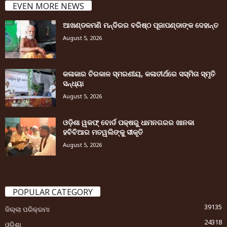
EVEN MORE NEWS
ଆଖଣ୍ଡଳମଣି ମନ୍ଦିରର ବରିଷ୍ଠ ପୂଜାପଣ୍ଡାଙ୍କ ଦେହାନ୍ତ
August 5, 2026
କଳାକାର ଚିରକାଳ ସ୍ମରଣୀୟ, କଳାତୀର୍ଥରେ ସସ୍ମିତା ସ୍ମୃତି
ସନ୍ଧ୍ୟା
August 5, 2026
ଓଡ଼ିଶା ୱକଫ୍ ବୋର୍ଡ ପକ୍ଷରୁ ଧାମନଗରର ଖାନକା
ହବିବିଆର ମତୱଲିଙ୍କୁ ସୀକୃତି
August 5, 2026
POPULAR CATEGORY
39135
ଜିଲ୍ଲା ପରିକ୍ରମା
24318
ଓଡ଼ିଶା