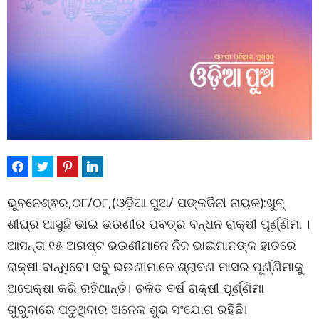
ଭୁବନେଶ୍ଵର,୦୮/୦୮,(ଓଡ଼ିଆ ପୁଅ/ ପଙ୍କଜିନୀ ନାୟକ):ଖୁବ୍
ଶୀଘ୍ର ଆସୁଛି ଭାଇ ଭଉଣୀର ପବତ୍ର ବନ୍ଧନ ରାକ୍ଷୀ ପୂର୍ଣ୍ଣିମା ।
ଆସନ୍ତା ୧୫ ଅଗଷ୍ଟ ଭଉଣୀମାନେ ନିଜ ଭାଇମାନଙ୍କ ହାତରେ
ରାକ୍ଷୀ ବାନ୍ଧିବେ। ସବୁ ଭଉଣୀମାନେ ଶ୍ରାବଣ ମାସର ପୂର୍ଣ୍ଣିମାକୁ
ଅପେକ୍ଷା କରି ରହିଥାନ୍ତି। ଚଳିତ ବର୍ଷ ରାକ୍ଷୀ ପୂର୍ଣ୍ଣିମା
ଗୁରୁବାରେ ପଡୁଥିବାର ଅନେକ ଶୁଭ ସଂଯୋଗ ରହିଛି।