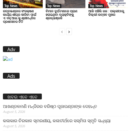
Top News
Top News
Top News
ରତ୍ନଭଣ୍ଡାର ସଂରକ୍ଷଣ
ବିମାନ ଦୁର୍ଘଟଣାରେ ପ୍ରାଣ
ଆଜି ପହିଲି ରଜ : ପଲ୍ଲୀଠାରୁ
କାର୍ଯ୍ୟ ଶୀଘ୍ର ସାରିବା ପାଇଁ
ହରାଇଥିବା ବ୍ୟକ୍ତିଙ୍କୁ
ଦିଲ୍ଲୀ ଉତ୍ସବ ମୁଖର
ଏ.ଏସ୍.ଆଇ.କୁ ଶ୍ରୀମନ୍ଦିର
ଶ୍ରଦ୍ଧାଞ୍ଜଳି
ପ୍ରଶାସନର ଚିଠି
Adv
Ads
ଖବର ଏବେ ଏବେ
ଆଖଣ୍ଡଳମଣି ମନ୍ଦିରର ବରିଷ୍ଠ ପୂଜାପଣ୍ଡାଙ୍କ ଦେହାନ୍ତ
August 5, 2026
କଳାକାର ଚିରକାଳ ସ୍ମରଣୀୟ, କଳାତୀର୍ଥରେ ସସ୍ମିତା ସ୍ମୃତି ସନ୍ଧ୍ୟା
August 5, 2026