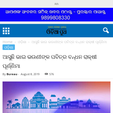
Ads
Home
ଓଡ଼ିଶା
ଆସୁଛି ଭାଇ ଭଉଣୀଙ୍କ ପବିତ୍ର ବନ୍ଧନ ରାକ୍ଷୀ ପୂର୍ଣ୍ଣିମା
ଓଡ଼ିଶା
ଆସୁଛି ଭାଇ ଭଉଣୀଙ୍କ ପବିତ୍ର ବନ୍ଧନ ରାକ୍ଷୀ
ପୂର୍ଣ୍ଣିମା
By
Bureau
-
August 8, 2019
576