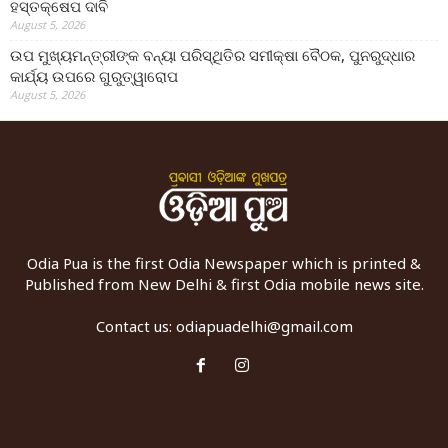
ହସ୍ତକ୍ଷେପ ଦାବି
August 5, 2026
ଉପ ମୁଖ୍ୟମନ୍ତ୍ରୀଙ୍କ ବନ୍ୟା ପରିସ୍ଥିତିର ସମୀକ୍ଷା ବୈଠକ, ପୁନରୁଦ୍ଧାର
କାର୍ଯ୍ୟ ଉପରେ ଗୁରୁତ୍ୱାରୋପ
August 5, 2026
Odia Pua is the first Odia Newspaper which is printed &
Published from New Delhi & first Odia mobile news site.
Contact us:
odiapuadelhi@gmail.com