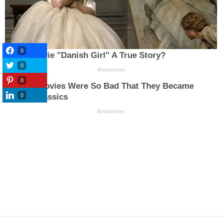
0
0
0
0