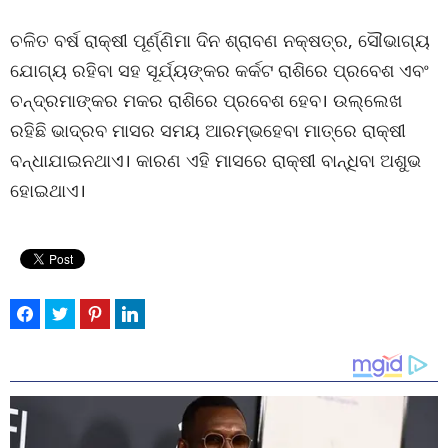
ଚଳିତ ବର୍ଷ ରାକ୍ଷୀ ପୂର୍ଣ୍ଣିମା ଦିନ ଶ୍ରାବଣ ନକ୍ଷତ୍ର, ସୌଭାଗ୍ୟ
ଯୋଗ୍ୟ ରହିବା ସହ ସୂର୍ଯ୍ୟଙ୍କର କର୍କଟ ରାଶିରେ ପ୍ରବେଶ ଏବଂ
ଚନ୍ଦ୍ରମାଙ୍କର ମକର ରାଶିରେ ପ୍ରବେଶ ହେବ। ଉଲ୍ଲେଖ
ରହିଛି ଭାଦ୍ରବ ମାସର ସମୟ ଆରମ୍ଭହେବା ମାତ୍ରେ ରାକ୍ଷୀ
ବନ୍ଧାଯାଇନଥାଏ। କାରଣ ଏହି ମାସରେ ରାକ୍ଷୀ ବାନ୍ଧିବା ଅଶୁଭ
ହୋଇଥାଏ।