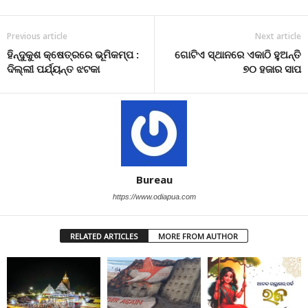
Previous article
Next article
ହିନ୍ଦୁକୁଶ କ୍ଷେତ୍ରରେ ଭୂମିକମ୍ପ :
ଗୋଟିଏ ସ୍ଥାନରେ ଏକାଠି ହୁଅନ୍ତି
ଦିଲ୍ଲୀ ପର୍ଯ୍ୟନ୍ତ ଝଟକା
୭୦ ହଜାର ସାପ
Bureau
https://www.odiapua.com
RELATED ARTICLES
MORE FROM AUTHOR