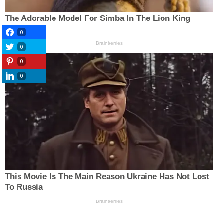
0
0
0
0