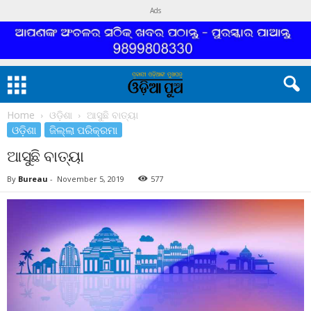
Ads
Home
ଓଡ଼ିଶା
ଆସୁଛି ବାତ୍ୟା
ଓଡ଼ିଶା
ଜିଲ୍ଲା ପରିକ୍ରମା
ଆସୁଛି ବାତ୍ୟା
By
Bureau
-
November 5, 2019
577