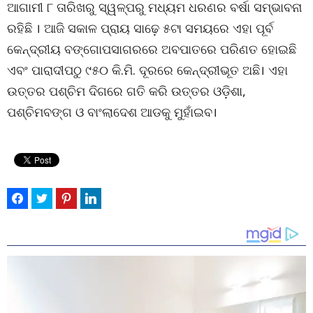
ଆଗାମୀ ୮ ତାରିଖରୁ ସ୍ୱଳ୍ପରୁ ମଧ୍ୟମ ଧରଣର ବର୍ଷା ସମ୍ଭାବନା
ରହିଛି । ଆଜି ସକାଳ ପ୍ରାୟ ସାଢ଼େ ୫ଟା ସମୟରେ ଏହା ପୂର୍ବ
କେନ୍ଦ୍ରୀୟ ବଙ୍ଗୋପସାଗରରେ ଅବପାତରେ ପରିଣତ ହୋଇଛି
ଏବଂ ପାରାଦୀପଠୁ ୯୫୦ କି.ମି. ଦୂରରେ କେନ୍ଦ୍ରୀଭୂତ ଅଛି। ଏହା
ଉତ୍ତର ପଶ୍ଚିମ ଦିଗରେ ଗତି କରି ଉତ୍ତର ଓଡ଼ିଶା,
ପଶ୍ଚିମବଙ୍ଗ ଓ ବାଂଲାଦେଶ ଆଡକୁ ମୁହାଁଇବ।