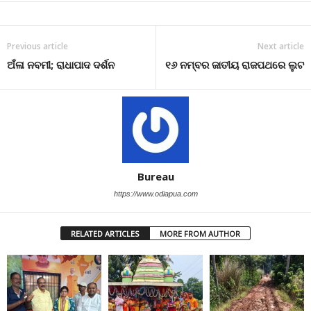
Previous article
Next article
ଅଁଳା ନବମୀ; ରାଧାପାଦ ଦର୍ଶନ
୧୬ ନମ୍ବର ଜାତୀୟ ରାଜପଥରେ ଲୁଟ
Bureau
https://www.odiapua.com
RELATED ARTICLES
MORE FROM AUTHOR