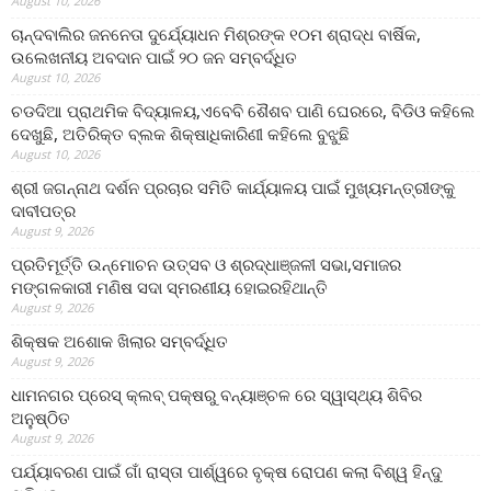
August 10, 2026
ଚାନ୍ଦବାଲିର ଜନନେତା ଦୁର୍ଯ୍ୟୋଧନ ମିଶ୍ରଙ୍କ ୧୦ମ ଶ୍ରାଦ୍ଧ ବାର୍ଷିକ,
ଉଲେଖନୀୟ ଅବଦାନ ପାଇଁ ୨୦ ଜନ ସମ୍ବର୍ଦ୍ଧିତ
August 10, 2026
ଚଡଦିଆ ପ୍ରାଥମିକ ବିଦ୍ୟାଳୟ,ଏବେବି ଶୈଶବ ପାଣି ଘେରରେ, ବିଡିଓ କହିଲେ
ଦେଖୁଛି, ଅତିରିକ୍ତ ବ୍ଲକ ଶିକ୍ଷାଧିକାରିଣୀ କହିଲେ ବୁଝୁଛି
August 10, 2026
ଶ୍ରୀ ଜଗନ୍ନାଥ ଦର୍ଶନ ପ୍ରଚାର ସମିତି କାର୍ଯ୍ୟାଳୟ ପାଇଁ ମୁଖ୍ୟମନ୍ତ୍ରୀଙ୍କୁ
ଦାବୀପତ୍ର
August 9, 2026
ପ୍ରତିମୂର୍ତ୍ତି ଉନ୍ମୋଚନ ଉତ୍ସବ ଓ ଶ୍ରଦ୍ଧାଞ୍ଜଳୀ ସଭା,ସମାଜର
ମଙ୍ଗଳକାରୀ ମଣିଷ ସଦା ସ୍ମରଣୀୟ ହୋଇରହିଥାନ୍ତି
August 9, 2026
ଶିକ୍ଷକ ଅଶୋକ ଖିଲାର ସମ୍ବର୍ଦ୍ଧିତ
August 9, 2026
ଧାମନଗର ପ୍ରେସ୍ କ୍ଲବ୍ ପକ୍ଷରୁ ବନ୍ୟାଞ୍ଚଳ ରେ ସ୍ୱାସ୍ଥ୍ୟ ଶିବିର
ଅନୁଷ୍ଠିତ
August 9, 2026
ପର୍ଯ୍ୟାବରଣ ପାଇଁ ଗାଁ ରାସ୍ତା ପାର୍ଶ୍ୱରେ ବୃକ୍ଷ ରୋପଣ କଲା ବିଶ୍ୱ ହିନ୍ଦୁ