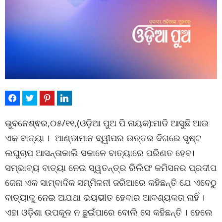
ଭୁବନେଶ୍ଵର,୦୫/୧୧,(ଓଡ଼ିଆ ପୁଅ ପି ନାୟକ):ମାଡି ଆସୁଛି ଆଉ
ଏକ ବାତ୍ୟା । ଆଣ୍ଡାମାନ ଦ୍ୱୀପର ଉତ୍ତର ଦିଗରେ ସୃଷ୍ଟ
ଲଘୁଚାପ ଆସନ୍ତାକାଲି ସକାଳେ ବାତ୍ୟାରେ ପରିଣତ ହେବ।
ସମ୍ଭାବ୍ୟ ବାତ୍ୟା ନେଇ ସ୍ୱତନ୍ତ୍ର ରିଲିଫ କମିସନର ପ୍ରଦୀପ
ଜେନା ଏକ ସାମ୍ବାଦିକ ସମ୍ମିଳନୀ ଜରିଆରେ କହିଛନ୍ତି ଯେ ଏବେଠୁ
ବାତ୍ୟାକୁ ନେଇ ଅଯଥା ଭୟଭୀତ ହେବାର ଆବଶ୍ୟକତା ନାହିଁ ।
ଏହା ଓଡ଼ିଶା ଉପକୂଳ ନ ଛୁଇଁପାରେ ବୋଲି ସେ କହିଛନ୍ତି । ହେଲେ