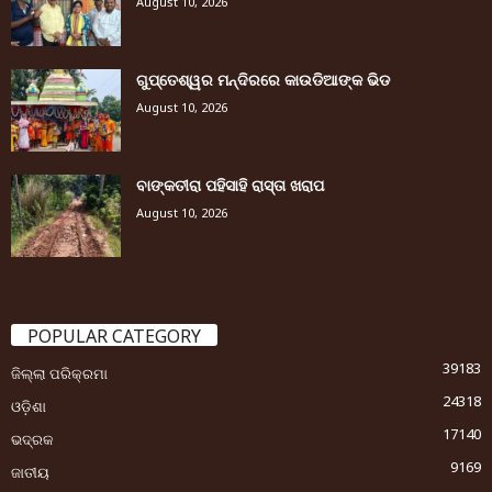
August 10, 2026
ଗୁପ୍ତେଶ୍ୱର ମନ୍ଦିରରେ କାଉଡିଆଙ୍କ ଭିଡ
August 10, 2026
ବାଙ୍କତୀରା ପହିସାହି ରାସ୍ତା ଖରାପ
August 10, 2026
POPULAR CATEGORY
39183
ଜିଲ୍ଲା ପରିକ୍ରମା
24318
ଓଡ଼ିଶା
17140
ଭଦ୍ରକ
9169
ଜାତୀୟ