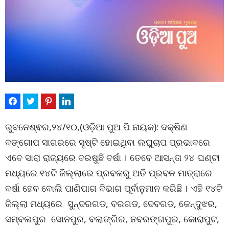
ଭୁବନେଶ୍ଵର,୨୪/୧୦,(ଓଡ଼ିଆ ପୁଅ ପି ନାୟକ): ଦକ୍ଷିଣ
ବଙ୍ଗୋପ ସାଗରରେ ସୃଷ୍ଟି ହୋଇଥିବା ଲଘୁଚାପ ପ୍ରଭାବରେ
ଏବେ ସାରା ରାଜ୍ୟରେ ବରଷୁଛି ବର୍ଷା । ତେବେ ଆସନ୍ତା ୨୪ ଘଣ୍ଟା
ମଧ୍ୟରେ ୧୪ଟି ଜିଲ୍ଲାରେ ପ୍ରବଳରୁ ଅତି ପ୍ରବଳ ମାତ୍ରାରେ
ବର୍ଷା ହେବ ବୋଲି ପାଣିପାଗ ବିଭାଗ ପୂର୍ବାନୁମାନ କରିଛି । ଏହି ୧୪ଟି
ଜିଲ୍ଲା ମଧ୍ୟରେ ସୁନ୍ଦରଗଡ, ବରଗଡ, ଦେବଗଡ, କେନ୍ଦୁଝର,
ସମ୍ବଲପୁର ସୋନପୁର, ବଲାଙ୍ଗିର, ନବରଙ୍ଗପୁର, କୋରାପୁଟ,