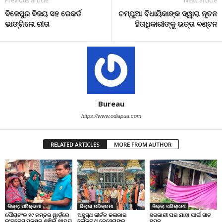
Previous article
Next article
ବିଜେପୁର ବିଜୟ ସହ ରେକର୍ଡ
ଚମ୍ପୁଆ ବିଧାୟିକାଙ୍କ ଦ୍ୱାରା ନୂତନ
ଭାଙ୍ଗିଲେ ରୀତା
ହିତାଧିକାରୀଙ୍କୁ ଭତ୍ତା ବଣ୍ଟନ
Bureau
https://www.odiapua.com
RELATED ARTICLES
MORE FROM AUTHOR
ଜିଲ୍ଲା ପରିକ୍ରମା
ଜିଲ୍ଲା ପରିକ୍ରମା
ଜିଲ୍ଲା ପରିକ୍ରମା
ପୌରାଚଂଳ ୧୯ ନମ୍ବର ୱାର୍ଡ଼ରେ
ଅସୁସ୍ଥ କୀର୍ତନ କଳାକାର
ସରକାରୀ ଘର ଯାହା ପାଇଁ ସାତ
କଂଗ୍ରେସ ପକ୍ଷରୁ ଶୁଖିଲା ଖାଦ୍ୟ
ଲୋକନାଥ ବେହେରାଙ୍କ
ସପନ