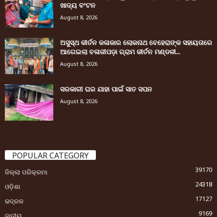
ଖାଦ୍ୟ ବଂଟନ
August 8, 2026
ଅସୁସ୍ଥ କୀର୍ତନ କଳାକାର ଲୋକନାଥ ବେହେରାଙ୍କ ସହାୟତାରେ
ଆଗେଇଲା ବଳାଜୀପଡ଼ା ଗ୍ରାମ କୀର୍ତନ ମଣ୍ଡଳୀ...
August 8, 2026
ସରକାରୀ ଘର ଯାହା ପାଇଁ ସାତ ସପନ
August 8, 2026
POPULAR CATEGORY
39170
ଜିଲ୍ଲା ପରିକ୍ରମା
24318
ଓଡ଼ିଶା
17127
ଭଦ୍ରକ
9169
ଜାତୀୟ