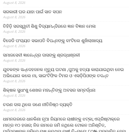
August 8, 2026
ସରକାରୀ ଘର ଯାହା ପାଇଁ ସାତ ସପନ
August 8, 2026
ତିହିଡି଼ ସରସ୍ୱତୀ ଶିଶୁ ବିଦ୍ୟାମନ୍ଦିରରେ ଜ୍ଞାନ ବିଜ୍ଞାନ ମେଳା
August 8, 2026
ବିଜେଡି ପଂଚାୟତ ସଭାପତି ବିପନ୍ନଙ୍କୁ ବାଂଟିଲେ ଶୁଖିଲାଖାଦ୍ୟ
August 8, 2026
ସମାଜସେବୀ ଜ୍ଞାନେନ୍ଦ୍ର ଦାସଙ୍କୁ ଶ୍ରଦ୍ଧାଞ୍ଜଳୀ
August 8, 2026
ଯୁବକଙ୍କ ସନ୍ଦେହଜନକ ମୃତ୍ୟୁ ଘଟଣା ,ପୁଅକୁ ହତ୍ୟା କାରାଯାଇଥିବା ନେଇ
ଅଭିଯୋଗ କଲେ ମା, ସାଇଂଟିଫିକ ଟିମର ଓ ଏସଡ଼ିପିଓଙ୍କ ତଦନ୍ତ
August 8, 2026
ଶିକ୍ଷକ ସୁଧାଂଶୁ ଶେଖର ମହାନ୍ତିଙ୍କୁ ଅବସର ସମ୍ବର୍ଦ୍ଧନା
August 8, 2026
ଚରଣ ଦାସ ଥିଲେ ଜଣେ ନୀତିନିଷ୍ଠ ବ୍ୟକ୍ତି
August 8, 2026
ଧାମନଗରରେ ଧାନକିଣା ନୂଆ ନିୟମରେ ଚାଷୀଙ୍କୁ ଝଟ୍‌କା,ଏଗ୍ରିଷ୍ଟାକ୍‌ରେ
ମାତ୍ର ୧୦ ହଜାର; ନିଜ ନାମରେ ଜମି ନଥିଲେ ଟୋକନ ଅନିଶ୍ଚିତ,
ପୂର୍ବପୁରୁଷଙ୍କ ଜମିରେ ଚାଷ କରୁଥିବା ଚାଷୀ ଚିନ୍ତାରେ; ୮୦% ପ୍ରଭାବିତ ହେବା