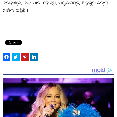
କଳାହାଣ୍ଡି, କନ୍ଧମାଳ, ବୌଦ୍ଧ, ମୟୁରଭଞ୍ଜ, ଅନୁଗୁଳ ଜିଲ୍ଲା
ସାମିଲ ରହିଛି ।