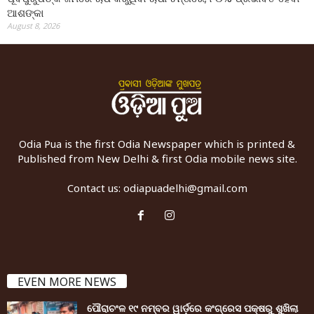
ଆଶଙ୍କା
August 8, 2026
Odia Pua is the first Odia Newspaper which is printed &
Published from New Delhi & first Odia mobile news site.
Contact us:
odiapuadelhi@gmail.com
EVEN MORE NEWS
ପୌରାଚଂଳ ୧୯ ନମ୍ବର ୱାର୍ଡ଼ରେ କଂଗ୍ରେସ ପକ୍ଷରୁ ଶୁଖିଲା