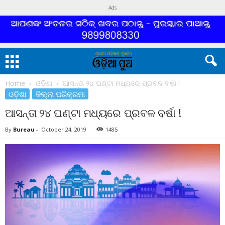
Ads
Home
ଓଡ଼ିଶା
ଆସନ୍ତା ୨୪ ଘଣ୍ଟା ମଧ୍ୟରେ ପ୍ରବଳ ବର୍ଷା !
ଓଡ଼ିଶା
ଜିଲ୍ଲା ପରିକ୍ରମା
ଆସନ୍ତା ୨୪ ଘଣ୍ଟା ମଧ୍ୟରେ ପ୍ରବଳ ବର୍ଷା !
By
Bureau
-
October 24, 2019
1485