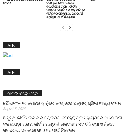
ବଂଟନ
ସହାୟତାରେ ଆଗେଇଲା
ବଳାଜୀପଡ଼ା ଗ୍ରାମ କୀର୍ତନ
ମଣ୍ଡଳୀ ରକ୍ତଦାନ ସହ ଚିକିତ୍ସା
ଖର୍ଚ୍ଚରେ ସହଯୋଗ, ସରକାରୀ
ସହାୟତା ପାଇଁ ନିବେଦନ
Adv
Ads
ଖବର ଏବେ ଏବେ
ପୌରାଚଂଳ ୧୯ ନମ୍ବର ୱାର୍ଡ଼ରେ କଂଗ୍ରେସ ପକ୍ଷରୁ ଶୁଖିଲା ଖାଦ୍ୟ ବଂଟନ
August 8, 2026
ଅସୁସ୍ଥ କୀର୍ତନ କଳାକାର ଲୋକନାଥ ବେହେରାଙ୍କ ସହାୟତାରେ ଆଗେଇଲା
ବଳାଜୀପଡ଼ା ଗ୍ରାମ କୀର୍ତନ ମଣ୍ଡଳୀ ରକ୍ତଦାନ ସହ ଚିକିତ୍ସା ଖର୍ଚ୍ଚରେ
ସହଯୋଗ, ସରକାରୀ ସହାୟତା ପାଇଁ ନିବେଦନ