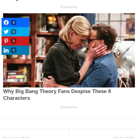
0
0
0
0