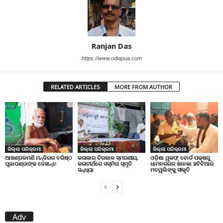
Ranjan Das
https://www.odiapua.com
RELATED ARTICLES
MORE FROM AUTHOR
ଜିଲ୍ଲା ପରିକ୍ରମା
ଜିଲ୍ଲା ପରିକ୍ରମା
ଜିଲ୍ଲା ପରିକ୍ରମା
ଆଖଣ୍ଡଳମଣି ମନ୍ଦିରର ବରିଷ୍ଠ
କଳାକାର ଚିରକାଳ ସ୍ମରଣୀୟ,
ଓଡ଼ିଶା ୱକଫ୍ ବୋର୍ଡ ପକ୍ଷରୁ
ପୂଜାପଣ୍ଡାଙ୍କ ଦେହାନ୍ତ
କଳାତୀର୍ଥରେ ସସ୍ମିତା ସ୍ମୃତି
ଧାମନଗରର ଖାନକା ହବିବିଆର
ସନ୍ଧ୍ୟା
ମତୱଲିଙ୍କୁ ସୀକୃତି
Adv