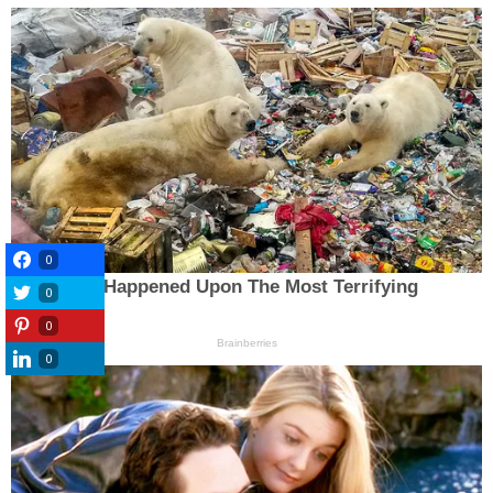
0
0
0
0