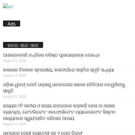
Ads
ଖବର ଏବେ ଏବେ
ଆଖଣ୍ଡଳମଣି ମନ୍ଦିରର ବରିଷ୍ଠ ପୂଜାପଣ୍ଡାଙ୍କ ଦେହାନ୍ତ
August 5, 2026
କଳାକାର ଚିରକାଳ ସ୍ମରଣୀୟ, କଳାତୀର୍ଥରେ ସସ୍ମିତା ସ୍ମୃତି ସନ୍ଧ୍ୟା
August 5, 2026
ଓଡ଼ିଶା ୱକଫ୍ ବୋର୍ଡ ପକ୍ଷରୁ ଧାମନଗରର ଖାନକା ହବିବିଆର ମତୱଲିଙ୍କୁ
ସୀକୃତି
August 5, 2026
ରାଜ୍ୟର ୯ଟି ଜାତୀୟ ଓ ରାଜ୍ୟ ରାଜପଥରେ କଡ଼ାକଡ଼ି ହେଲା ଇ-ଚାଲାଣ
ବ୍ୟବସ୍ଥା, ଇେଂଟଲିଜେଂଟ ଏନଫୋର୍ସମେଂଟ ମ୍ୟାନେଜମେଂଟ ସିଷ୍ଟମ
ମାଧ୍ୟମରେ ସ୍ୱୟଂଚାଳିତ ଜରିମାନା ଆଦାୟ
August 5, 2026
ଧାମରାରେ ଚୋରୀ ବ୍ୟାଟେରୀ ସହ ୨ ଚୋର ଗିରଫ