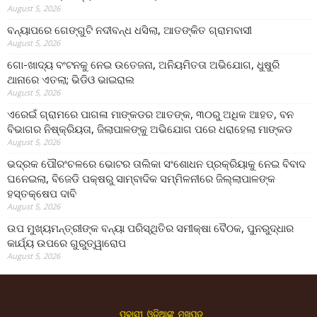
August 5, 2026
ବନ୍ୟାପରେ ଗେଙ୍ଗୁଟି ନଦୀବନ୍ଧ ଧସିଲା, ଆତଙ୍କିତ ଗ୍ରାମବାସୀ
August 5, 2026
ଗୋ-ଖାଦ୍ୟ ବଂଟନକୁ ନେଇ ଉତେଜନା, ଅନିୟମିତତା ଅଭିଯୋଗ, ଧୁଷୁରି
ଥାନାରେ ଏତଲା; ଭିଡିଓ ଭାଇରାଲ
August 5, 2026
ଏରେଇଁ ଗ୍ରାମରେ ପାଗଳା ମାଙ୍କଡର ଆତଙ୍କ, ୩୦ରୁ ଅଧିକ ଆହତ, ବନ
ବିଭାଗର ନିଷ୍କ୍ରିୟତା, ଜିଲାପାଳଙ୍କୁ ଅଭିଯୋଗ ପରେ ଧରାହେଲା ମାଙ୍କଡ
August 5, 2026
ଭଦ୍ରକ ପୌରଂଚଳରେ ଭୋଟର ତାଲିକା ସଂଶୋଧନ ପ୍ରକ୍ରିୟାକୁ ନେଇ ବିବାଦ
ଘନେଇଲା, ବିଜେଡି ପକ୍ଷରୁ ସାମ୍ବାଦିକ ସମ୍ମିଳନୀରେ ଜିଲ୍ଲାପାଳଙ୍କ
ହସ୍ତକ୍ଷେପ ଦାବି
August 5, 2026
ଉପ ମୁଖ୍ୟମନ୍ତ୍ରୀଙ୍କ ବନ୍ୟା ପରିସ୍ଥିତିର ସମୀକ୍ଷା ବୈଠକ, ପୁନରୁଦ୍ଧାର
କାର୍ଯ୍ୟ ଉପରେ ଗୁରୁତ୍ୱାରୋପ
August 5, 2026