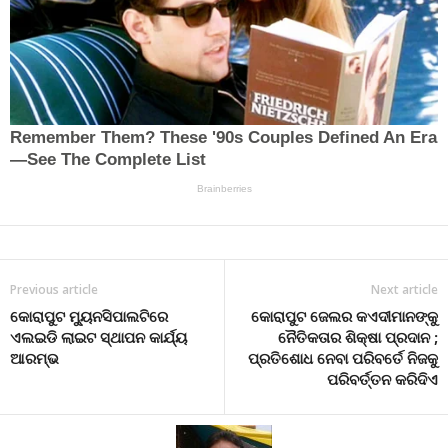
Previous article
Next article
କୋରାପୁଟ ମ୍ୟୁନସିପାଲଟିରେ
କୋରାପୁଟ ଜେଲର କଏଦୀମାନଙ୍କୁ
ଏଲଇଡି ଲାଇଟ ସ୍ଥାପନ କାର୍ଯ୍ୟ
ନୈତିକତାର ଶିକ୍ଷା ପ୍ରଦାନ ;
ଆରମ୍ଭ
ପ୍ରତିଶୋଧ ନେବା ପରିବର୍ତେ ନିଜକୁ
ପରିବର୍ତ୍ତନ କରିଦିଏ