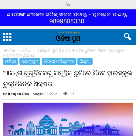
Ads
Home
ଓଡ଼ିଶା
ଆସନ୍ତା ଗୁରୁଦିବସରୁ ସାମୁହିକ ଛୁଟିରେ ଯିବେ ହାଇସ୍କୁଲ
ଚୁକ୍ତିଭିତିକ ଶିକ୍ଷକ
ଓଡ଼ିଶା
କୋରାପୁଟ
ଜିଲ୍ଲା ପରିକ୍ରମା
ଶିକ୍ଷା
ଆସନ୍ତା ଗୁରୁଦିବସରୁ ସାମୁହିକ ଛୁଟିରେ ଯିବେ ହାଇସ୍କୁଲ
ଚୁକ୍ତିଭିତିକ ଶିକ୍ଷକ
By
Ranjan Das
-
August 22, 2018
123