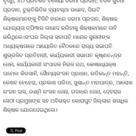
ବୃଦ୍ଧି, ୪୦ ପ୍ରତିଶତ ବକେୟା ଦରମା ପ୍ରଦାନ, ବଦଳି ସୁବିଧା
ପ୍ରଦାନ, ଚୁକ୍ତିଭିତିକ ବ୍ୟବସ୍ଥା ଉଛେଦ, ପିଇଟି
ଶିକ୍ଷକମାନଙ୍କୁ ଟିଜିଟି ହାରରେ ଦରମା ପ୍ରଦାନ, ଶିକ୍ଷକ
ଯୋଗ୍ୟତା ତ୍ପି୩ାର ଉଛେଦ କରିବାକୁ ଶିକ୍ଷକମାନେ ଦାବି
କରିଥିଲେ।ସଂଘର ଜିଲ୍ଲା ସବାପତି ମନୋଜ ସୁନାନୀଙ୍କ
ଅଧ୍ୟକ୍ଷତାରେ ଆୟୋଜିତ ବୈଠକରେ ରାଜ୍ୟ ସଭାପତି
ଶୁଭ୍ରଜିତ ପ୍ରତିହାରୀ, କାର୍ଯ୍ୟକାରୀ ସଭାପତ କୃଷ୍ଣଚନ୍ଦ୍ର
ଜେନା, କାର୍ଯ୍ୟକାରୀ ସଂପାଦକ ନିରଜ ରଥ, କୋଷାଧ୍ୟକ୍ଷ
ଘମେଲ କିରସାନି, ସୈାମ୍ୟରଂଜନ ପ୍ରଧାନ, ରତିକାନ୍ତ ମହାନ୍ତି,
କେଶବ ବେହେରା, ପ୍ରକାଶ ପରିଡା, ସୁଶାନ୍ତ ମହାପାତ୍ର, ଆଲୋକ
ରଂଜନ ଦାସ, ରଶ୍ମି ରଂଜନ ଜେନା, ଗଦାଧର ଜେନା, ଦେବରାଜ
ସେଠୀ ପ୍ରମୁଖଙ୍କ ସହ ଅବିଭକ୍ତ କୋରାପୁଟ ଜିଲ୍ଲାର ଶତାଧିକ
ଶିକ୍ଷକ ଯୋଗଦେଇଥିଲେ।