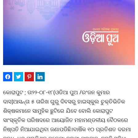
କୋରାପୁଟ ; ତା୨୨-୦୮-୧୮(ଓଡିଆ ପୁଅ /ରଂଜନ କୁମାର
ଦାସ)ଆସନ୍ତା ୫ ତାରିଖ ଗୁରୁ ଦିବସରୁ ହାଇସ୍କୁଲ ଚୁକ୍ତିଭିତିକ
ଶିକ୍ଷକମାନେ ସାମୁହିକ ଛୁଟିରେ ଯିବେ ବୋଲି କୋରାପୁଟ
ସାଂସ୍କୃତିକ ପରିଷଦରେ ଆୟୋଜିତ ମହାମଣ୍ଡଳୀୟ ବୈଠକରେ
ନିଷ୍ପତି ନିଆଯାଇଥିବା ଜଣାପଡିଛି।ବାର୍ଷିକ ୧୦ ପ୍ରତିଶତ ଦରମା