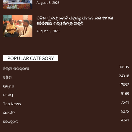
August 5, 2026
ଓଡ଼ିଶା ୱକଫ୍ ବୋର୍ଡ ପକ୍ଷରୁ ଧାମନଗରର ଖାନକା
ହବିବିଆର ମତୱଲିଙ୍କୁ ସୀକୃତି
August 5, 2026
POPULAR CATEGORY
39135
ଜିଲ୍ଲା ପରିକ୍ରମା
24318
ଓଡ଼ିଶା
17092
ଭଦ୍ରକ
9169
ଜାତୀୟ
7541
Top News
6275
ରାଜନୀତି
4241
କେନ୍ଦୁଝର