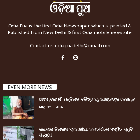
Odia Pua is the first Odia Newspaper which is printed &
Published from New Delhi & first Odia mobile news site.
Contact us:
odiapuadelhi@gmail.com
EVEN MORE NEWS
ଆଖଣ୍ଡଳମଣି ମନ୍ଦିରର ବରିଷ୍ଠ ପୂଜାପଣ୍ଡାଙ୍କ ଦେହାନ୍ତ
August 5, 2026
କଳାକାର ଚିରକାଳ ସ୍ମରଣୀୟ, କଳାତୀର୍ଥରେ ସସ୍ମିତା ସ୍ମୃତି
ସନ୍ଧ୍ୟା