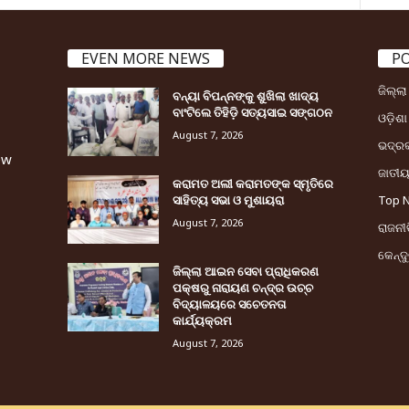
EVEN MORE NEWS
P
ଜିଲ୍ଲ
ବନ୍ୟା ବିପନ୍ନଙ୍କୁ ଶୁଖିଲା ଖାଦ୍ୟ
ବାଂଟିଲେ ତିହିଡି଼ ସତ୍ୟସାଇ ସଙ୍ଗଠନ
ଓଡ଼ିଶା
August 7, 2026
ଭଦ୍ର
ew
ଜାତୀ
କରାମତ ଅଲୀ କରାମତଙ୍କ ସ୍ମୃତିରେ
ସାହିତ୍ୟ ସଭା ଓ ମୁଶାୟରା
Top 
August 7, 2026
ରାଜନୀତ
କେନ୍ଦ
ଜିଲ୍ଲା ଆଇନ ସେବା ପ୍ରାଧିକରଣ
ପକ୍ଷରୁ ନାରାୟଣ ଚନ୍ଦ୍ର ଉଚ୍ଚ
ବିଦ୍ୟାଳୟରେ ସଚେତନତା
କାର୍ଯ୍ୟକ୍ରମ
August 7, 2026