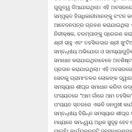
ଗୁରୁତ୍ୱ ଦିଆଯାଇଥିଲା। ଏହି ଅବସରରେ
ସମ୍ପୃକ୍ତ ହିତାଧିକାରୀମାନଙ୍କୁ ବଂଟନ 
ଆବେଦନପତ୍ର ଗ୍ରହଣ କରାଯାଇଥିଲା ଏବଂ
ନିରୀକ୍ଷକ, ଚରମ୍ପାଙ୍କୁ ପ୍ରେରଣ କରା
ଶ୍ରୀ ସାହୁ ଏବଂ ତହସିଲଦାର ଶ୍ରୀ ଖୁଂଟ
ସମ୍ବନ୍ଧୀୟ ଅଭିଯୋଗ ଓ ସମସ୍ୟାଗୁଡ଼ି
ସମାଧାନ କରାଯାଇଥିବାବେଳେ ଅବଶିଷ୍ଟ
ପ୍ରଦାନ କରାଯାଇଥିଲା। ଏହି ଅବସରରେ 
ସେବାକୁ ଗ୍ରାମାଂଚଳର ଲୋକଙ୍କ ଦ୍ୱାର
ସମସ୍ୟାର ଶୀଘ୍ର ସମାଧାନ କରିବା ଉଦ୍
ପଂଚାୟତରେ “ଆମ ଗାଁରେ ଆମ ତହସିଲ” 
ପଂଚାୟତ ସ୍ତରରେ ଏଭଳି ଜନମୁଖୀ କାର
ସମ୍ବନ୍ଧୀୟ ବିଭିନ୍ନ ସମସ୍ୟାର ଶୀଘ୍
ମଧ୍ୟରେ ସମନ୍ୱୟ ଅଧିକ ସୁଦୃଢ଼ ହେବ ବ
ପାଇଛି। କାର୍ଯ୍ୟକ୍ରମଟି ଜନସାଧାରଣଙ