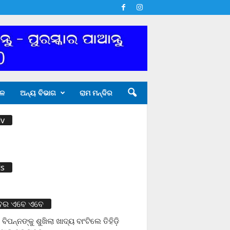
ଳ
ଅନ୍ୟ ବିଭାଗ
ରାମ ମନ୍ଦିର
v
s
ବର ଏବେ ଏବେ
 ବିପନ୍ନଙ୍କୁ ଶୁଖିଲା ଖାଦ୍ୟ ବାଂଟିଲେ ତିହିଡି଼