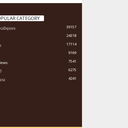
OPULAR CATEGORY
39157
ା ପରିକ୍ରମା
24318
17114
କ
9169
ୟ
7541
News
6275
ି
4241
ୁଝର