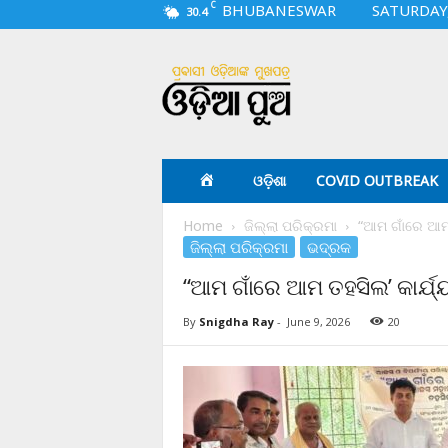
C
BHUBANESWAR
SATURDAY,
30.4
O
d
i
a
p
u
a
ଓଡ଼ିଶା
COVID OUTBREAK
.
c
Home
ଜିଲ୍ଲା ପରିକ୍ରମା
“ଆମ ଗାଁରେ ଆମ 
o
ଜିଲ୍ଲା ପରିକ୍ରମା
ଭଦ୍ରକ
m
“ଆମ ଗାଁରେ ଆମ ତହସିଲ’ କାର୍ଯ
By
Snigdha Ray
-
June 9, 2026
20