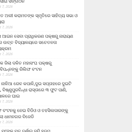
ସାଇ ସଙ୍ଗଠନ
 7, 2026
ତ ଅଲୀ କରାମତଙ୍କ ସ୍ମୃତିରେ ସାହିତ୍ୟ ସଭା ଓ
ୟରା
 7, 2026
ଲା ଆଇନ ସେବା ପ୍ରାଧିକରଣ ପକ୍ଷରୁ ନାରାୟଣ
୍ର ଉଚ୍ଚ ବିଦ୍ୟାଳୟରେ ସଚେତନତା
୍ୟକ୍ରମ
 7, 2026
କ ଜିଲା ଦଳିତ ମହାସଂଘ ପକ୍ଷରୁ
ାବିପନ୍ନଙ୍କୁ ରିଲିଫ ବଂଟନ
 7, 2026
ା ନାଳିଆ ରେବ କପାଳି,ଦୁଇ ସପ୍ତାହରେ ଦୁଇଟି
, ବିଷ୍ଣୁପୁରବିନ୍ଧା ରାସ୍ତାରେ ୩ ଫୁଟ ପାଣି,
ାଳରେ ଘାଇ
 7, 2026
ଫ ବଂଟନକୁ ନେଇ ବିଡିଓ ଓ ତହସିଲଦାରଙ୍କୁ
ଲା ଧାମନଗର ବିଜେଡି
 7, 2026
 ମା’ଙ୍କୁ ମୃତ ଦର୍ଶାଇ ଜମି ହଡ଼ପ