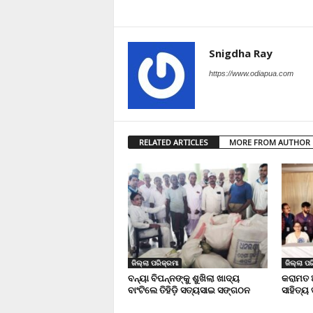
Snigdha Ray
https://www.odiapua.com
RELATED ARTICLES
MORE FROM AUTHOR
ଜିଲ୍ଲା ପରିକ୍ରମା
ଜିଲ୍ଲା ପର
ବନ୍ୟା ବିପନ୍ନଙ୍କୁ ଶୁଖିଲା ଖାଦ୍ୟ
କରାମତ 
ବାଂଟିଲେ ତିହିଡି଼ ସତ୍ୟସାଇ ସଙ୍ଗଠନ
ସାହିତ୍ୟ