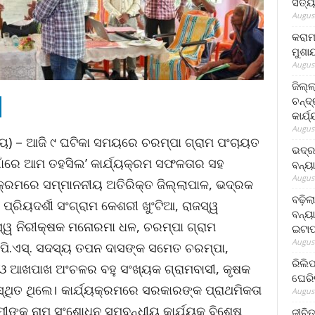
ସତ୍ୟ
August
କରାମ
ମୁଶା
August
ଜିଲ୍
ଚନ୍ଦ
କାର୍ଯ
August
 ରାୟ) – ଆଜି ୯ ଘଟିକା ସମୟରେ ଚରମ୍ପା ଗ୍ରାମ ପଂଚାୟତ
ଭଦ୍ର
ଗାଁରେ ଆମ ତହସିଲ’ କାର୍ଯ୍ୟକ୍ରମ ସଫଳତାର ସହ
ବନ୍ୟ
August
କ୍ରମରେ ସମ୍ମାନନୀୟ ଅତିରିକ୍ତ ଜିଲ୍ଲାପାଳ, ଭଦ୍ରକ
ବଢ଼ିଲ
୍ରିୟଦର୍ଶୀ ସଂଗ୍ରାମ କେଶରୀ ଖୁଂଟିଆ, ରାଜସ୍ୱ
ବନ୍ୟା
ସ୍ୱ ନିରୀକ୍ଷକ ମନୋରମା ଧଳ, ଚରମ୍ପା ଗ୍ରାମ
ଇଟାପ
August
ପି.ଏସ୍‌. ସଦସ୍ୟ ତପନ ଦାସଙ୍କ ସମେତ ଚରମ୍ପା,
ରିଲି
ଓ ଆଖପାଖ ଅଂଚଳର ବହୁ ସଂଖ୍ୟକ ଗ୍ରାମବାସୀ, କୃଷକ
ଘେରି
୍ଥିତ ଥିଲେ। କାର୍ଯ୍ୟକ୍ରମରେ ସରକାରଙ୍କ ପ୍ରାଥମିକତା
August
ମୀଙ୍କ ନାମ ସଂଶୋଧନ ସମ୍ବନ୍ଧୀୟ କାର୍ଯ୍ୟକୁ ବିଶେଷ
ଜୀବିତ