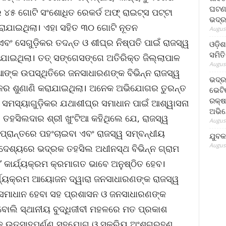
ଘଟଣା
 ୪୫ ଗୋଟି ସଂଶୋଧିତ ରେକର୍ଡ ଅଫ୍ ରାଇଟ୍ସ ପଟ୍ଟା
ଭଦ୍ର
କରାଯାଇଥିଲା। ଏହା ସହିତ ୩୦ ଗୋଟି ନୂତନ
August
 ସେଗୁଡ଼ିକର ତଦନ୍ତ ଓ ଶୀଘ୍ର ନିଷ୍ପତି ପାଇଁ ରାଜସ୍ୱ
ଓଡ଼ିଶ
ସମିତି
ଯାଇଥିଲା। ତତ୍ ସଙ୍ଗେସଙ୍ଗେ ଅତିରିକ୍ତ ଜିଲ୍ଲାପାଳ
August
ିଆଙ୍କ ଉପସ୍ଥିତିରେ ଜନସାଧାରଣଙ୍କ ବିଭିନ୍ନ ରାଜସ୍ୱ
ଭଦ୍ର
କର ଶୁଣାଣି କରାଯାଇଥିଲା। ଅନେକ ଅଭିଯୋଗର ତୁରନ୍ତ
ଭେଟି
ରକ୍ଷ
 ସମସ୍ୟାଗୁଡ଼ିକର ଯଥାଶୀଘ୍ର ସମାଧାନ ପାଇଁ ଆଶ୍ୱାସନା
ଅଭି
ତହସିଲଦାର ଶ୍ରୀ ଖୁଂଟିଆ କହିଥିଲେ ଯେ, ରାଜସ୍ୱ
August
ପ୍ରାନ୍ତରେ ପହଂଚାଇବା ଏବଂ ରାଜସ୍ୱ ସମ୍ବନ୍ଧୀୟ
ଯୁବକ
August
ଦେଶ୍ୟରେ ଭଦ୍ରକ ତହସିଲ ଅଧୀନସ୍ଥ ବିଭିନ୍ନ ଗ୍ରାମ
କାର୍ଯ୍ୟକ୍ରମ କ୍ରମାଗତ ଭାବେ ଅନୁଷ୍ଠିତ ହେବ।
୍ଯ୍ୟକ୍ରମ ଆୟୋଜନ ଦ୍ୱାରା ଜନସାଧାରଣଙ୍କ ରାଜସ୍ୱ
ର ସମାଧାନ ହେବା ସହ ପ୍ରଶାସନ ଓ ଜନସାଧାରଣଙ୍କ
ୋଲି ସ୍ଥାନୀୟ ବୁଦ୍ଧିଜୀବୀ ମହଳରେ ମତ ପ୍ରକାଶ
୍କ ଉତ୍ସାହପୂର୍ଣ୍ଣ ସହଯୋଗ ଓ ସକ୍ରିୟ ଅଂଶଗ୍ରହଣ