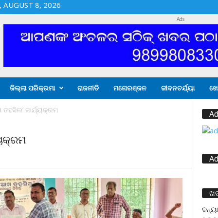
 AUGUST 8, 2026
Ads
ଜିଲ୍ଲା ପରିକ୍ରମା
ରାଜନୀତି
ମନୋରଞ୍ଜନ
ଜୀବନଚର୍ଯ୍ୟା
ଖେ
ତହସିଲ’ କାର୍ଯ୍ୟକ୍ରମ
Ad
୍ୟକ୍ରମ
Ad
ଖ
ବନ୍ୟା