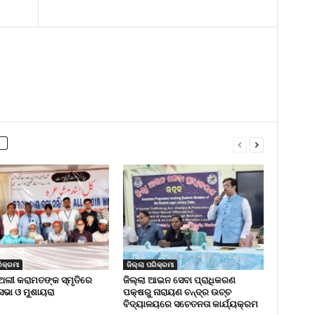
ିକ୍ରମା
ଜିଲ୍ଲା ପରିକ୍ରମା
ଅଲୀ କରାମତଙ୍କ ସ୍ମୃତିରେ
ଜିଲ୍ଲା ଆଇନ ସେବା ପ୍ରାଧିକରଣ
 ସଭା ଓ ମୁଶାୟରା
ପକ୍ଷରୁ ନାରାୟଣ ଚନ୍ଦ୍ର ଉଚ୍ଚ
ବିଦ୍ୟାଳୟରେ ସଚେତନତା କାର୍ଯ୍ୟକ୍ରମ