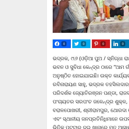
0
0
0
0
ଭଦ୍ରକ, ୯ା୬ (ଓଡ଼ିଆ ପୁଅ / ସ୍ନିଗ୍ଧା
ଭବନ ଓ ସୁବିଧା କେନ୍ଦ୍ର ଠାରେ “ଆମ 
ଅନୁଷ୍ଠିତ ହୋଇଯାଇଛି। ଉକ୍ତ କାର୍ଯ୍ୟ
ରବିନାରାୟଣ ସାହୁ, ଭଦ୍ରକ ତହସିଲଦାର ପ
ପରିଦର୍ଶକ ଜ୍ୟୋତିରଞ୍ଜନ ପଣ୍ଡା, ରାଜ
ପଂଚାୟତର ସରପଂଚ ଜଳେନ୍ଦ୍ର ଶୁକ୍ଳ, 
ବରାଳପୋଖରୀ, ଶ୍ରୀରାମପୁର, ଥୋରଦା 
ଏବଂ ସ୍ଥାନୀୟ ଜନପ୍ରତିନିଧିମାନେ ଉପସ
ଭିତିକ ପଟ୍ଟାର ଦୁଇ ଖାନାରେ ମୃତ ଆସା