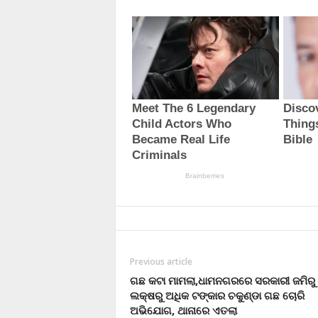
Previous article
ଗଛ କଟା ମାମଲା,ଧାମନଗରରେ ସରକାରୀ ଜମିରୁ 
ଲକ୍ଷରୁ ଅଧିକ ଟଙ୍କାର ଚକୁଣ୍ଡା ଗଛ ଚୋରି
ଅଭିଯୋଗ, ଥାନାରେ ଏତଲା