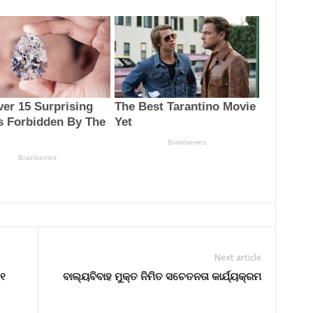
Next article
୧
ବାଲ୍ୟବିବାହ ମୁକ୍ତ ନିମିତ ସଚେତନତା କାର୍ଯ୍ୟକ୍ରମ