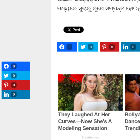
ମଧ୍ୟରେ ସୁଚାରୁ ରୂପେ ସମ୍ପନ୍ନ ହୋଇଥ
0
0
0
0
0
0
0
0