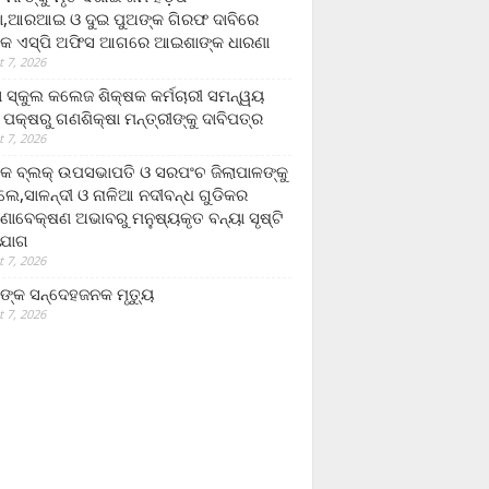
,ଆରଆଇ ଓ ଦୁଇ ପୁଅଙ୍କ ଗିରଫ ଦାବିରେ
କ ଏସ୍‌ପି ଅଫିସ ଆଗରେ ଆଇଶାଙ୍କ ଧାରଣା
 7, 2026
ା ସ୍କୁଲ କଲେଜ ଶିକ୍ଷକ କର୍ମଚାରୀ ସମନ୍ୱୟ
 ପକ୍ଷରୁ ଗଣଶିକ୍ଷା ମନ୍ତ୍ରୀଙ୍କୁ ଦାବିପତ୍ର
 7, 2026
କ ବ୍ଲକ୍ ଉପସଭାପତି ଓ ସରପଂଚ ଜିଲାପାଳଙ୍କୁ
ଲେ,ସାଳନ୍ଦୀ ଓ ନାଳିଆ ନଦୀବନ୍ଧ ଗୁଡିକର
ଣାବେକ୍ଷଣ ଅଭାବରୁ ମନୁଷ୍ୟକୃତ ବନ୍ୟା ସୃଷ୍ଟି
ଯୋଗ
 7, 2026
ଙ୍କ ସନ୍ଦେହଜନକ ମୃତ୍ୟୁ
 7, 2026