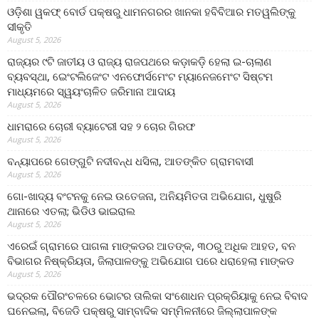
ଓଡ଼ିଶା ୱକଫ୍ ବୋର୍ଡ ପକ୍ଷରୁ ଧାମନଗରର ଖାନକା ହବିବିଆର ମତୱଲିଙ୍କୁ
ସୀକୃତି
August 5, 2026
ରାଜ୍ୟର ୯ଟି ଜାତୀୟ ଓ ରାଜ୍ୟ ରାଜପଥରେ କଡ଼ାକଡ଼ି ହେଲା ଇ-ଚାଲାଣ
ବ୍ୟବସ୍ଥା, ଇେଂଟଲିଜେଂଟ ଏନଫୋର୍ସମେଂଟ ମ୍ୟାନେଜମେଂଟ ସିଷ୍ଟମ
ମାଧ୍ୟମରେ ସ୍ୱୟଂଚାଳିତ ଜରିମାନା ଆଦାୟ
August 5, 2026
ଧାମରାରେ ଚୋରୀ ବ୍ୟାଟେରୀ ସହ ୨ ଚୋର ଗିରଫ
August 5, 2026
ବନ୍ୟାପରେ ଗେଙ୍ଗୁଟି ନଦୀବନ୍ଧ ଧସିଲା, ଆତଙ୍କିତ ଗ୍ରାମବାସୀ
August 5, 2026
ଗୋ-ଖାଦ୍ୟ ବଂଟନକୁ ନେଇ ଉତେଜନା, ଅନିୟମିତତା ଅଭିଯୋଗ, ଧୁଷୁରି
ଥାନାରେ ଏତଲା; ଭିଡିଓ ଭାଇରାଲ
August 5, 2026
ଏରେଇଁ ଗ୍ରାମରେ ପାଗଳା ମାଙ୍କଡର ଆତଙ୍କ, ୩୦ରୁ ଅଧିକ ଆହତ, ବନ
ବିଭାଗର ନିଷ୍କ୍ରିୟତା, ଜିଲାପାଳଙ୍କୁ ଅଭିଯୋଗ ପରେ ଧରାହେଲା ମାଙ୍କଡ
August 5, 2026
ଭଦ୍ରକ ପୌରଂଚଳରେ ଭୋଟର ତାଲିକା ସଂଶୋଧନ ପ୍ରକ୍ରିୟାକୁ ନେଇ ବିବାଦ
ଘନେଇଲା, ବିଜେଡି ପକ୍ଷରୁ ସାମ୍ବାଦିକ ସମ୍ମିଳନୀରେ ଜିଲ୍ଲାପାଳଙ୍କ