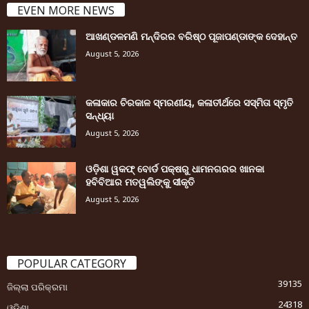
EVEN MORE NEWS
ଆଖଣ୍ଡଳମଣି ମନ୍ଦିରର ବରିଷ୍ଠ ପୂଜାପଣ୍ଡାଙ୍କ ଦେହାନ୍ତ
August 5, 2026
କଳାକାର ଚିରକାଳ ସ୍ମରଣୀୟ, କଳାତୀର୍ଥରେ ସସ୍ମିତା ସ୍ମୃତି
ସନ୍ଧ୍ୟା
August 5, 2026
ଓଡ଼ିଶା ୱକଫ୍ ବୋର୍ଡ ପକ୍ଷରୁ ଧାମନଗରର ଖାନକା
ହବିବିଆର ମତୱଲିଙ୍କୁ ସୀକୃତି
August 5, 2026
POPULAR CATEGORY
39135
ଜିଲ୍ଲା ପରିକ୍ରମା
24318
ଓଡ଼ିଶା