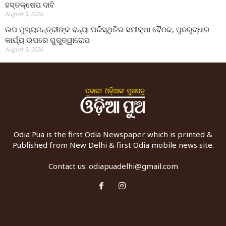
ହସ୍ତକ୍ଷେପ ଦାବି
August 5, 2026
ଉପ ମୁଖ୍ୟମନ୍ତ୍ରୀଙ୍କ ବନ୍ୟା ପରିସ୍ଥିତିର ସମୀକ୍ଷା ବୈଠକ, ପୁନରୁଦ୍ଧାର
କାର୍ଯ୍ୟ ଉପରେ ଗୁରୁତ୍ୱାରୋପ
August 5, 2026
Odia Pua is the first Odia Newspaper which is printed &
Published from New Delhi & first Odia mobile news site.
Contact us:
odiapuadelhi@gmail.com