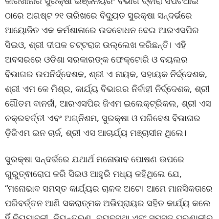
କାରଖାନାର ସୁରକ୍ଷା ଇଞ୍ଜିନିୟରିଂ ବିଭାଗ ଦ୍ଵାରା ସିପିଟିଆଇ
ଠାରେ ଅଗଷ୍ଟ ୨୧ ତାରିଖରେ ବିଦ୍ୟୁତ ସୁରକ୍ଷା ସନ୍ଦର୍ଭରେ
ଆୟୋଜିତ ଏକ କର୍ମଶାଳାରେ ଉଦବୋଧନ ଦେଇ ଆରଏସପିର
ସିଇଓ, ଶ୍ରୀ ଦୀପକ ଚଟ୍ଟରାଜ ଉଲ୍ଲେଖ କରିଛନ୍ତି। ଏହି
ଅବସରରେ ଓଡିଶା ସରକାରଙ୍କ ଫେକ୍ଟୋରି ଓ ବୟଲର
ବିଭାଗର ଉପନିର୍ଦ୍ଦେଶକ, ଶ୍ରୀ ଏ ନାୟକ, ସହାୟକ ନିର୍ଦ୍ଦେଶକ,
ଶ୍ରୀ ଏମ କେ ମିଶ୍ର, କାର୍ଯ୍ୟ ବିଭାଗର ନିର୍ବାହୀ ନିର୍ଦ୍ଦେଶକ, ଶ୍ରୀ
ଗୌତମ ବାନର୍ଜୀ, ଆରଏସପିର ଜିଏମ ଇଲେକ୍ଟ୍ରିକଲ, ଶ୍ରୀ ଏସ
ଚକ୍ରବର୍ତ୍ତୀ ଏବଂ ଅଗ୍ନିଶମ, ସୁରକ୍ଷା ଓ ପରିବେଶ ବିଭାଗର
ଡ଼ିଜିଏମ ଇନ ଚାର୍ଜ, ଶ୍ରୀ ଏସ ଆଚାର୍ଯ୍ୟ ମଞ୍ଚାସୀନ ଥିଲେ।
ସୁରକ୍ଷା ସନ୍ଦର୍ଭରେ ଯଥାର୍ଥ ମନୋଭାବ ପୋଷଣ ଉପରେ
ଗୁରୁତ୍ଵାରୋପ କରି ସିଇଓ ଆହୁରି ମଧ୍ୟ କହିଥିଲେ ଯେ,
“ମନୋଭାବ ସମସ୍ତ କାର୍ଯ୍ୟର ଚାଳକ ଅଟେ। ଆମେ ମାନସିକତାରେ
ପରିବର୍ତ୍ତନ ଆଣି ସକରାତ୍ମକ ଅଭିପ୍ରାୟର ସହିତ କାର୍ଯ୍ୟ କଲେ
ହିଁ ନିୟମାବଳୀ, ନିୟନ୍ତ୍ରଣ, ବ୍ୟବସ୍ଥା ଏବଂ ସମସ୍ତ ପ୍ରଣାଳୀର