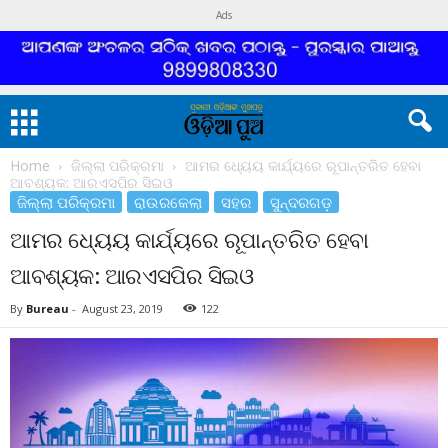
Ads
Home
ଜିଲ୍ଲା ପରିକ୍ରମା
ଆମର ଧ୍ୟେୟ କାର୍ଯ୍ୟରେ ରୂପାନ୍ତରିତ ହେବା
ଆବଶ୍ୟକ: ଆରଏସପିର ସିଇଓ
ଜିଲ୍ଲା ପରିକ୍ରମା
ରାଉରକେଲା
ସହର
ସୁନ୍ଦରଗଡ଼
ଆମର ଧ୍ୟେୟ କାର୍ଯ୍ୟରେ ରୂପାନ୍ତରିତ ହେବା
ଆବଶ୍ୟକ: ଆରଏସପିର ସିଇଓ
By
Bureau
-
August 23, 2019
122