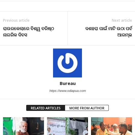
Previous article
Next article
ରାଉରକେଲାରେ ବିଶ୍ୱ ବରିଷ୍ଠ
ଦଶହରା ପାଇଁ ମାଟି ଉଠା ପର୍ବ
ନାଗରିକ ଦିବସ
ଆରମ୍ଭ
Bureau
https://www.odiapua.com
RELATED ARTICLES
MORE FROM AUTHOR