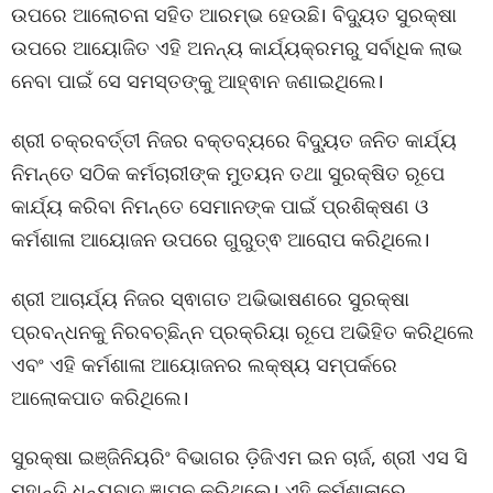
ଉପରେ ଆଲୋଚନା ସହିତ ଆରମ୍ଭ ହେଉଛି। ବିଦ୍ୟୁତ ସୁରକ୍ଷା
ଉପରେ ଆୟୋଜିତ ଏହି ଅନନ୍ୟ କାର୍ଯ୍ୟକ୍ରମରୁ ସର୍ବାଧିକ ଲାଭ
ନେବା ପାଇଁ ସେ ସମସ୍ତଙ୍କୁ ଆହ୍ଵାନ ଜଣାଇଥିଲେ।
ଶ୍ରୀ ଚକ୍ରବର୍ତ୍ତୀ ନିଜର ବକ୍ତବ୍ୟରେ ବିଦ୍ୟୁତ ଜନିତ କାର୍ଯ୍ୟ
ନିମନ୍ତେ ସଠିକ କର୍ମଚାରୀଙ୍କ ମୁତୟନ ତଥା ସୁରକ୍ଷିତ ରୂପେ
କାର୍ଯ୍ୟ କରିବା ନିମନ୍ତେ ସେମାନଙ୍କ ପାଇଁ ପ୍ରଶିକ୍ଷଣ ଓ
କର୍ମଶାଳା ଆୟୋଜନ ଉପରେ ଗୁରୁତ୍ଵ ଆରୋପ କରିଥିଲେ।
ଶ୍ରୀ ଆଚାର୍ଯ୍ୟ ନିଜର ସ୍ଵାଗତ ଅଭିଭାଷଣରେ ସୁରକ୍ଷା
ପ୍ରବନ୍ଧନକୁ ନିରବଚ୍ଛିନ୍ନ ପ୍ରକ୍ରିୟା ରୂପେ ଅଭିହିତ କରିଥିଲେ
ଏବଂ ଏହି କର୍ମଶାଳା ଆୟୋଜନର ଲକ୍ଷ୍ୟ ସମ୍ପର୍କରେ
ଆଲୋକପାତ କରିଥିଲେ।
ସୁରକ୍ଷା ଇଞ୍ଜିନିୟରିଂ ବିଭାଗର ଡ଼ିଜିଏମ ଇନ ଚାର୍ଜ, ଶ୍ରୀ ଏସ ସି
ମହାନ୍ତି ଧନ୍ୟବାଦ ଜ୍ଞାପନ କରିଥିଲେ। ଏହି କର୍ମଶାଳାରେ