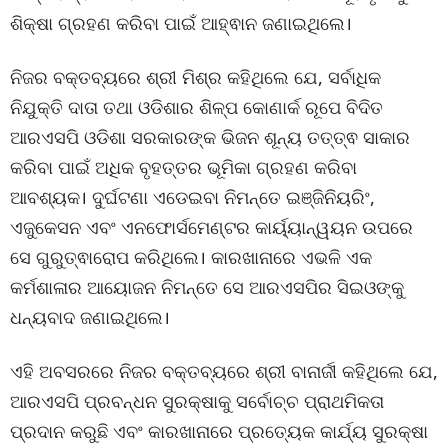
ଶିକ୍ଷା ଗ୍ରହଣ କରିବା ପାଇଁ ଆହ୍ଵାନ ଜଣାଇଥିଲେ।
ନିଜର ବକ୍ତବ୍ୟରେ ଶ୍ରୀ ମିଶ୍ର କହିଥିଲେ ଯେ, ସର୍ବାଧିକ
ନିଯୁକ୍ତି ଦାତା ତଥା ଓଡିଶାର ଶିଳ୍ପ କୋଣାର୍କ ରୂପେ ବିଦିତ
ଆରଏସପି ଓଡିଶା ସରକାରଙ୍କ ଭିଜନ ଶୂନ୍ୟ ତତ୍ତ୍ଵ ସାକାର
କରିବା ପାଇଁ ଅଧିକ ବୃହତ୍ତର ଭୂମିକା ଗ୍ରହଣ କରିବା
ଆବଶ୍ୟକ। ଦୁର୍ଘଟଣା ଏଡେଇବା ନିମନ୍ତେ ଇଞ୍ଜିନିୟରିଂ,
ଏଜୁକେସନ ଏବଂ ଏନଫୋର୍ସମେଣ୍ଟର କାର୍ୟ୍ୟାନ୍ୱୟନ ଉପରେ
ସେ ଗୁରୁତ୍ଵାରୋପ କରିଥିଲେ। କାରଖାନାରେ ଏଭଳି ଏକ
କର୍ମଶାଳାର ଆୟୋଜନ ନିମନ୍ତେ ସେ ଆରଏସପିର ସିଇଓଙ୍କୁ
ଧନ୍ୟବାଦ ଜଣାଇଥିଲେ।
ଏହି ଅବସରରେ ନିଜର ବକ୍ତବ୍ୟରେ ଶ୍ରୀ ବାନାର୍ଜୀ କହିଥିଲେ ଯେ,
ଆରଏସପି ପ୍ରବନ୍ଧନ ସୁରକ୍ଷାକୁ ସର୍ବୋଚ୍ଚ ପ୍ରାଥମିକତା
ପ୍ରଦାନ କରୁଛି ଏବଂ କାରଖାନାରେ ପ୍ରତ୍ୟେକ କାର୍ଯ୍ୟ ସୁରକ୍ଷା