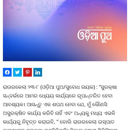
ରାଉରକେଲା ୨୩-୮ (ଓଡ଼ିଆ ପୁଅ/ସୁବୋଧ ନାୟକ) : “ସୁରକ୍ଷା
ସନ୍ଦର୍ଭରେ ଆମର ଧ୍ୟେୟ କାର୍ଯ୍ୟରେ ରୂପାନ୍ତରିତ ହେବା
ଆବଶ୍ୟକ। ଆସନ୍ତୁ ଏକ ଶପଥ ନେବା ଯେ, ମୁଁ କୌଣସି
ଅସୁରକ୍ଷିତ କାର୍ଯ୍ୟ କରିବି ନାହିଁ ଏବଂ ଅନ୍ୟକୁ ମଧ୍ୟ ଏଭଳି
କାର୍ଯ୍ୟରୁ ନିବୃତ୍ତ କରାଇବି, ” ବୋଲି ରାଉରକେଲା ଇସ୍ପାତ