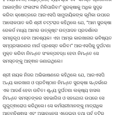
ଆକାଙ୍ଖିତ ଫଳାଫଳ ମିଳିପାରିବ।” ସୁରକ୍ଷାକୁ ଅଧିକ ସୁଦୃଢ
କରିବା କ୍ଷେତ୍ରରେ ଆରଏସପି ସାମୁଦାୟିକଙ୍କ ଭୂମିକା ଉପରେ
ଆଲୋକପାତ କରି ଶ୍ରୀ ଚଟ୍ଟରାଜ କହିଥିଲେ ଯେ, “ଆମ ସୁରକ୍ଷା
ରେକର୍ଡ ମଧ୍ୟ ଆମର ଉତ୍କୃଷ୍ଟ ଉତ୍ପାଦନ ପ୍ରଦର୍ଶନର
ସମାନୁରୂପ ହେବା ଆବଶ୍ୟକ। ଏହା ଆମ୍ଭ କାରଖାନାର ଭବିଷ୍ୟତ
ସମ୍ପ୍ରସାରଣର ମାର୍ଗ ପ୍ରଶସ୍ତ କରିବ।” ଆରଏସପିକୁ ଦୁର୍ଘଟଣା
ମୁକ୍ତ କରିବା ନିମନ୍ତେ ସଂକଳ୍ପବଦ୍ଧ ହେବା ନିମନ୍ତେ ସେ
ସମସ୍ତଙ୍କୁ ଆହ୍ଵାନ ଜଣାଇଥିଲେ।
ଶ୍ରୀ ନାୟକ ନିଜର ଅଭିଭାଷଣରେ କହିଥିଲେ ଯେ, ଆରଏସପି
ଅନ୍ୟ କାରଖାନା ଓ ପ୍ରତିଷ୍ଠାନ ନିମନ୍ତେ ସୁରକ୍ଷା ସନ୍ଦର୍ଭରେ
ଏକ ଆଦର୍ଶ ହେବା ଉଚିତ। ଶୂନ୍ୟ ଦୁର୍ଘଟଣା ଲକ୍ଷ୍ୟ ହାସଲ
ନିମନ୍ତେ ସମସ୍ତଙ୍କର ସହଭାଗିତା ଓ ସହଯୋଗ ଉପରେ ସେ
ଗୁରୁତ୍ଵାରୋପ କରିଥିଲେ। ସେ କର୍ମଚାରୀମାନଙ୍କୁ ମାତ୍ରାଧିକ
ଆତ୍ମବିଶ୍ଵାସ ଏବଂ ଅସାବଧନତା ଏଡେଇବା ତଥା ପୂର୍ବ ତୃଟିରୁ