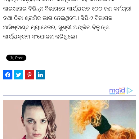
କାରଖାନାର ବିଭିନ୍ନ ବିଭାଗରେ କାର୍ଯ୍ୟରତ ୧୦୦ ଜଣ କର୍ମଚାରୀ
ତଥା ଠିକା ଶ୍ରମିକ ଭାଗ ନେଇଥିଲେ। ସିପି-୨ ବିଭାଗର
ଆସିଷ୍ଟାଣ୍ଟ ମ୍ୟାନେଜର, ସୁଶ୍ରୀ ଅଙ୍କିତା ବିଲୁଙ୍ଗ
କାର୍ଯ୍ୟକ୍ରମ ସଂଯୋଜନା କରିଥିଲେ।