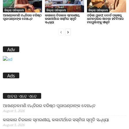
ଜିଲ୍ଲା ପରିକ୍ରମା
ଜିଲ୍ଲା ପରିକ୍ରମା
ଜିଲ୍ଲା ପରିକ୍ରମା
ଆଖଣ୍ଡଳମଣି ମନ୍ଦିରର ବରିଷ୍ଠ
କଳାକାର ଚିରକାଳ ସ୍ମରଣୀୟ,
ଓଡ଼ିଶା ୱକଫ୍ ବୋର୍ଡ ପକ୍ଷରୁ
ପୂଜାପଣ୍ଡାଙ୍କ ଦେହାନ୍ତ
କଳାତୀର୍ଥରେ ସସ୍ମିତା ସ୍ମୃତି
ଧାମନଗରର ଖାନକା ହବିବିଆର
ସନ୍ଧ୍ୟା
ମତୱଲିଙ୍କୁ ସୀକୃତି
Adv
Ads
ଖବର ଏବେ ଏବେ
ଆଖଣ୍ଡଳମଣି ମନ୍ଦିରର ବରିଷ୍ଠ ପୂଜାପଣ୍ଡାଙ୍କ ଦେହାନ୍ତ
August 5, 2026
କଳାକାର ଚିରକାଳ ସ୍ମରଣୀୟ, କଳାତୀର୍ଥରେ ସସ୍ମିତା ସ୍ମୃତି ସନ୍ଧ୍ୟା
August 5, 2026