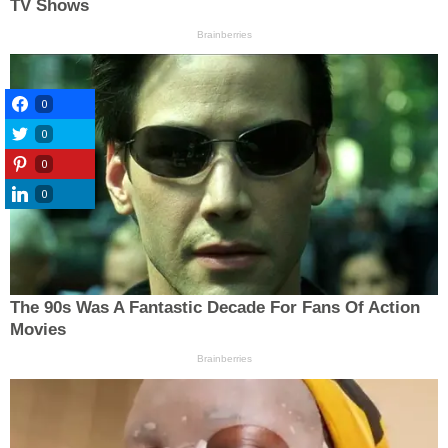
0
0
0
0