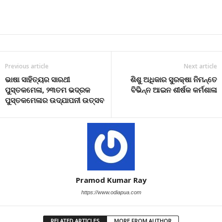
Previous article
Next article
ଭାଷା ସାହିତ୍ୟର ସାରଥୀ
ଶିଶୁ ଅଧିକାର ସୁରକ୍ଷା ନିମନ୍ତେ
ପୁସ୍ତକମେଳା, ୨୩ତମ ଭଦ୍ରକ
ବିଭିନ୍ନ ଆଇନ ଶୀର୍ଷକ କର୍ମଶାଳା
ପୁସ୍ତକମେଳାର ଉଦ୍‌ଯାପନୀ ଉତ୍ସବ
Pramod Kumar Ray
https://www.odiapua.com
RELATED ARTICLES
MORE FROM AUTHOR