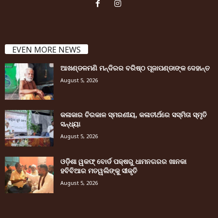
EVEN MORE NEWS
ଆଖଣ୍ଡଳମଣି ମନ୍ଦିରର ବରିଷ୍ଠ ପୂଜାପଣ୍ଡାଙ୍କ ଦେହାନ୍ତ
August 5, 2026
କଳାକାର ଚିରକାଳ ସ୍ମରଣୀୟ, କଳାତୀର୍ଥରେ ସସ୍ମିତା ସ୍ମୃତି
ସନ୍ଧ୍ୟା
August 5, 2026
ଓଡ଼ିଶା ୱକଫ୍ ବୋର୍ଡ ପକ୍ଷରୁ ଧାମନଗରର ଖାନକା
ହବିବିଆର ମତୱଲିଙ୍କୁ ସୀକୃତି
August 5, 2026