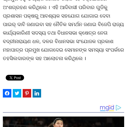
ଅଂଶଗ୍ରହଣ କରିଥିଲେ । ଏହି ଆଦିବାସୀ ପରିବାର ଗୁଡିକୁ
ପ୍ରଶାସନ ପକ୍ଷରୁ ଆବଶ୍ୟକ ସହଯୋଗ ଯୋଗାଇ ଦେବା
ପାଇର୍ ଦାବି ଜଣାଇବା ସହ ନୈତିକ ସମର୍ଥନ ଜଣାଇ ବିଜେପି ରାଜ୍ୟ
କାର୍ଯ୍ୟକାରିଣୀ ସଦସ୍ୟ ତଥା ବିଧାନସଭା କ୍ଷେତ୍ର ନେତା
ବଦ୍ରୀନାରାୟଣ ଧଳ, ଦଳର ବିଧାନସଭା ସଂଯୋଜକ ପ୍ରକାଶ
ମହାପାତ୍ର ପ୍ରମୁଖ ଯୋଗଦେଇ ସେମାନଙ୍କ ସମସ୍ୟା ସଂପର୍କରେ
ତହସିଲଦାରଙ୍କ ସହ ଆଲୋଚନା କରିଥିଲେ ।