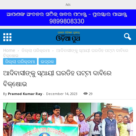
Ads
Home
ଜିଲ୍ଲା ପରିକ୍ରମା
ଆଦିବାସୀଙ୍କୁ ସ୍ଥାୟୀ ଘରଡିହ ପଟ୍ଟା ଦାବିରେ
ବିକ୍ଷୋଭ
ଜିଲ୍ଲା ପରିକ୍ରମା
ଭଦ୍ରକ
ଆଦିବାସୀଙ୍କୁ ସ୍ଥାୟୀ ଘରଡିହ ପଟ୍ଟା ଦାବିରେ
ବିକ୍ଷୋଭ
By
Pramod Kumar Ray
-
December 14, 2023
29