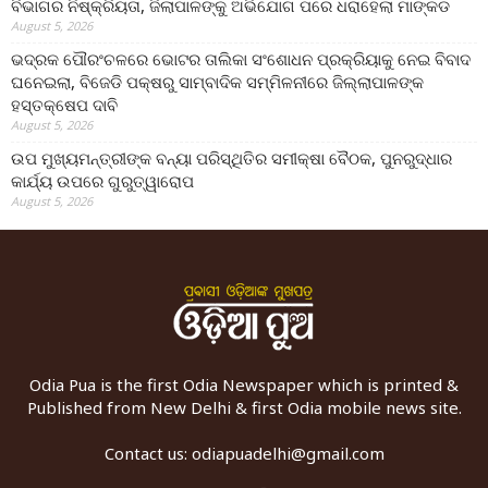
ବିଭାଗର ନିଷ୍କ୍ରିୟତା, ଜିଲାପାଳଙ୍କୁ ଅଭିଯୋଗ ପରେ ଧରାହେଲା ମାଙ୍କଡ
August 5, 2026
ଭଦ୍ରକ ପୌରଂଚଳରେ ଭୋଟର ତାଲିକା ସଂଶୋଧନ ପ୍ରକ୍ରିୟାକୁ ନେଇ ବିବାଦ
ଘନେଇଲା, ବିଜେଡି ପକ୍ଷରୁ ସାମ୍ବାଦିକ ସମ୍ମିଳନୀରେ ଜିଲ୍ଲାପାଳଙ୍କ
ହସ୍ତକ୍ଷେପ ଦାବି
August 5, 2026
ଉପ ମୁଖ୍ୟମନ୍ତ୍ରୀଙ୍କ ବନ୍ୟା ପରିସ୍ଥିତିର ସମୀକ୍ଷା ବୈଠକ, ପୁନରୁଦ୍ଧାର
କାର୍ଯ୍ୟ ଉପରେ ଗୁରୁତ୍ୱାରୋପ
August 5, 2026
Odia Pua is the first Odia Newspaper which is printed &
Published from New Delhi & first Odia mobile news site.
Contact us:
odiapuadelhi@gmail.com