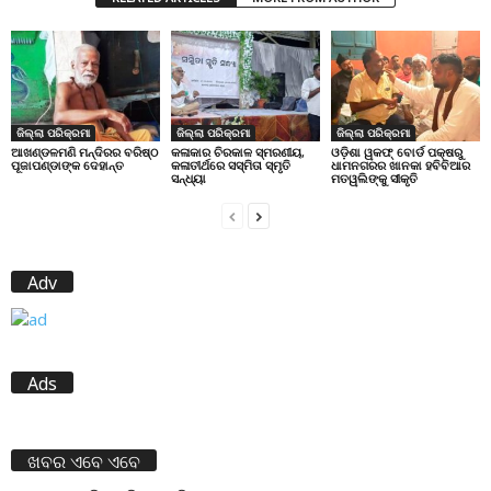
ଜିଲ୍ଲା ପରିକ୍ରମା
ଜିଲ୍ଲା ପରିକ୍ରମା
ଜିଲ୍ଲା ପରିକ୍ରମା
ଆଖଣ୍ଡଳମଣି ମନ୍ଦିରର ବରିଷ୍ଠ
କଳାକାର ଚିରକାଳ ସ୍ମରଣୀୟ,
ଓଡ଼ିଶା ୱକଫ୍ ବୋର୍ଡ ପକ୍ଷରୁ
ପୂଜାପଣ୍ଡାଙ୍କ ଦେହାନ୍ତ
କଳାତୀର୍ଥରେ ସସ୍ମିତା ସ୍ମୃତି
ଧାମନଗରର ଖାନକା ହବିବିଆର
ସନ୍ଧ୍ୟା
ମତୱଲିଙ୍କୁ ସୀକୃତି
Adv
Ads
ଖବର ଏବେ ଏବେ