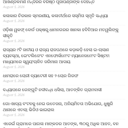
ଆଖଣ୍ଡଳମଣି ମନ୍ଦିରର ବରିଷ୍ଠ ପୂଜାପଣ୍ଡାଙ୍କ ଦେହାନ୍ତ
August 5, 2026
କଳାକାର ଚିରକାଳ ସ୍ମରଣୀୟ, କଳାତୀର୍ଥରେ ସସ୍ମିତା ସ୍ମୃତି ସନ୍ଧ୍ୟା
August 5, 2026
ଓଡ଼ିଶା ୱକଫ୍ ବୋର୍ଡ ପକ୍ଷରୁ ଧାମନଗରର ଖାନକା ହବିବିଆର ମତୱଲିଙ୍କୁ
ସୀକୃତି
August 5, 2026
ରାଜ୍ୟର ୯ଟି ଜାତୀୟ ଓ ରାଜ୍ୟ ରାଜପଥରେ କଡ଼ାକଡ଼ି ହେଲା ଇ-ଚାଲାଣ
ବ୍ୟବସ୍ଥା, ଇେଂଟଲିଜେଂଟ ଏନଫୋର୍ସମେଂଟ ମ୍ୟାନେଜମେଂଟ ସିଷ୍ଟମ
ମାଧ୍ୟମରେ ସ୍ୱୟଂଚାଳିତ ଜରିମାନା ଆଦାୟ
August 5, 2026
ଧାମରାରେ ଚୋରୀ ବ୍ୟାଟେରୀ ସହ ୨ ଚୋର ଗିରଫ
August 5, 2026
ବନ୍ୟାପରେ ଗେଙ୍ଗୁଟି ନଦୀବନ୍ଧ ଧସିଲା, ଆତଙ୍କିତ ଗ୍ରାମବାସୀ
August 5, 2026
ଗୋ-ଖାଦ୍ୟ ବଂଟନକୁ ନେଇ ଉତେଜନା, ଅନିୟମିତତା ଅଭିଯୋଗ, ଧୁଷୁରି
ଥାନାରେ ଏତଲା; ଭିଡିଓ ଭାଇରାଲ
August 5, 2026
ଏରେଇଁ ଗ୍ରାମରେ ପାଗଳା ମାଙ୍କଡର ଆତଙ୍କ, ୩୦ରୁ ଅଧିକ ଆହତ, ବନ