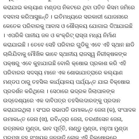
କରାଯାଇ କଲ୍ୟାଣ ମଣ୍ଡପ ନିକଟରେ ଥିବା ପତିତ କିସମ ଜମିରେ
ବସବାସ କରିଆସୁଛନ୍ତି । ଇତିମଧ୍ୟରେ ସରକାରୀ ଯୋଜନାରେ
କେତେକ ପରିବାରକୁ ଆବାସ ଓ ଶୌଚାଳୟ ଯୋଗାଇ ଦିଆଯାଇଛି
। ଏପରିକି ପାନୀୟ ଜଳ ଓ କଂକ୍ରିଟ୍ ରାସ୍ତା ମଧ୍ୟ ନିର୍ମାଣ
କରାଯାଇଛି । ତେବେ ସେହି ପରିବାର ଗୁଡିକୁ ଏବେ ଏହି ସ୍ଥାନ ଛାଡି
ଚାଲିଯିବାକୁ ମୌଖିକ ଭାବେ ସ୍ଥାନୀୟ ରାଜସ୍ୱ ନିରୀକ୍ଷକଙ୍କ
ପକ୍ଷରୁ ଏବେ କୁହାଯାଇଛି ବୋଲି କ୍ଷୋଭ ପ୍ରକାଶ କରି ଏହି
ପରିବାରର ସଦସ୍ୟ ମାନେ ଏକ ଶୋଭାଯାତ୍ରାରେ କଲ୍ୟାଣ
ମଣ୍ଡପ ଠାରୁ ତହସିଲ କାର୍ଯ୍ୟାଳୟ ପର୍ଯ୍ୟନ୍ତ ଯାଇ ବିକ୍ଷୋଭ
ପ୍ରଦର୍ଶନ କରିଥିଲେ । ସେଠାରେ ଭଦ୍ରକ ଜିଲାପାଳଙ୍କ
ଉଦ୍ଦେଶ୍ୟରେ ଏକ ଦାବିପତ୍ର ତହସିଲଦାରଙ୍କୁ ପ୍ରଦାନ
କରାଯାଇଥିଲା । ସଂଘର ସଭାପତି ଉମାକାନ୍ତ ଜେନା (କ), ସଂପାଦକ
ଉମାକାନ୍ତ ଜେନା (ଖ), ରବିନ୍ଦ୍ର ଜେନା, ତରଣୀସେନ ଜେନା,
ରତ୍ନାକର ମୁଣ୍ଡା, ଭାବ ପୂର୍ତ୍ତି, ନାଣ୍ଡୁ ମୁଣ୍ଡା, ମନୁଆ ମୁଣ୍ଡା
ପ୍ରମୁଖ ବହୁ ସଂଖ୍ୟକ ଜନଜାତି ଲୋକ ଏହି ବିକ୍ଷୋଭରେ