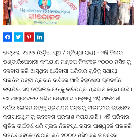
ଭଦ୍ରକ, ୧୪ା୧୨ (ଓଡ଼ିଆ ପୁଅ / ସ୍ନିଗ୍ଧା ରାୟ) – ଏହି ଜିଲାର
ଭଣ୍ଡାରିପୋଖରୀ କଲ୍ୟାଣ ମଣ୍ଡପ ନିକଟରେ ୨୦୦୦ ମସିହାରୁ
ବସବାସ କରି ଆସୁଥିବା ଆଦିବାସୀ ପରିବାର ଗୁଡିକୁ ସ୍ଥାୟୀ
ଘରଡିହ ପଟ୍ଟା ପ୍ରଦାନ ଦାବିରେ ଆଜି ବିକ୍ଷୋଭ ପ୍ରଦର୍ଶନ
କରାଯିବା ସହ ତହସିଲଦାରଙ୍କୁ ଦାବିପତ୍ର ପ୍ରଦାନ କରାଯାଇଛି ।
ଡଃ ଆମ୍ବେଦକର ଦଳିତ ସେବାସଂଘ ପକ୍ଷରୁ ଏହି ଆଦିବାସୀ
ବର୍ଗର ଲୋକମାନଙ୍କୁ ପ୍ରଶାସନ ପକ୍ଷରୁ ବାରମ୍ବାର ଉଚ୍ଛେଦ
କରାଯାଉଥିବାରୁ ଉଦବେଗ ପ୍ରକାଶ କରାଯାଇଛି । ଏହି ପରିବାର
ଗୁଡିକ ଦୀର୍ଘବର୍ଷ ଧରି ବ୍ଲକ୍ ନିକଟସ୍ଥ ରାସ୍ତା ପାଶ୍ୱର୍ରେ ଘରକରି
ରହୁଥିବାବେଳେ ସେଠାରୁ ଗତ ୨୦୦୦ ମସିହାରେ ଉଚ୍ଛେଦ