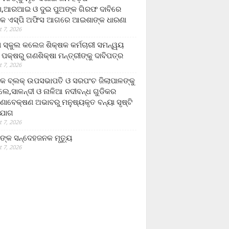
,ଆରଆଇ ଓ ଦୁଇ ପୁଅଙ୍କ ଗିରଫ ଦାବିରେ
କ ଏସ୍‌ପି ଅଫିସ ଆଗରେ ଆଇଶାଙ୍କ ଧାରଣା
 7, 2026
ା ସ୍କୁଲ କଲେଜ ଶିକ୍ଷକ କର୍ମଚାରୀ ସମନ୍ୱୟ
 ପକ୍ଷରୁ ଗଣଶିକ୍ଷା ମନ୍ତ୍ରୀଙ୍କୁ ଦାବିପତ୍ର
 7, 2026
କ ବ୍ଲକ୍ ଉପସଭାପତି ଓ ସରପଂଚ ଜିଲାପାଳଙ୍କୁ
ଲେ,ସାଳନ୍ଦୀ ଓ ନାଳିଆ ନଦୀବନ୍ଧ ଗୁଡିକର
ଣାବେକ୍ଷଣ ଅଭାବରୁ ମନୁଷ୍ୟକୃତ ବନ୍ୟା ସୃଷ୍ଟି
ଯୋଗ
 7, 2026
ଙ୍କ ସନ୍ଦେହଜନକ ମୃତ୍ୟୁ
 7, 2026