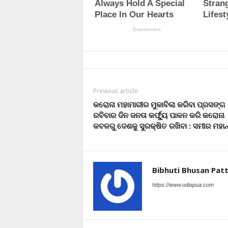
Previous article
କରୋନା ମହାମାରୀର ମୁକାବିଲା କରିବା ପ୍ରସଙ୍ଗ
ରବିବାର ଦିନ ଜନତା କର୍ଫ୍ୟୁ ପାଳନ କରି କରୋନା
କବଳରୁ ଦେଶକୁ ସୁରକ୍ଷିତ ରଖିବା : ସମୀର ମହାନ୍
Bibhuti Bhusan Pat
https://www.odiapua.com