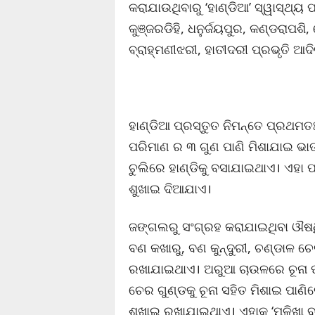
କରାଯାଉଥିବାରୁ ‘ହାଣ୍ଡିଆ’ ସ୍ୱାସ୍ଥ୍ୟ
କୁଞ୍ଜରଡିହି, ଧନୁର୍ଜୟପୁର, କଣ୍ଡରାପଶି
ବ୍ରାହ୍ମଣୀଝରୀ, ହାତୀଦରୀ ପ୍ରଭୃତି ଆଦ
ହାଣ୍ଡିଆ ପ୍ରସ୍ତୁତ ନିମନ୍ତେ ପ୍ରଥମ
ପରିମାଣ ର ୩ ଗୁଣ ପାଣି ମିଶାଯାଇ ଭାତ ର
ଚୁଲିରେ ହାଣ୍ଡିକୁ ବସାଯାଇଥାଏ। ଏହା 
ଶୁଖାଇ ଦିଆଯାଏ।
ଜଙ୍ଗଲରୁ ସଂଗ୍ରହ କରାଯାଇଥିବା ଔଷଧି
ବଣ କଖାରୁ, ବଣ କୁନ୍ଦୁରୀ, ଚଣ୍ଡାଳ ଚେ
ରଖାଯାଇଥାଏ। ଅରୁଆ ଚାଉଳରେ ଚୂନା 
ଚେର ଗୁଣ୍ଡକୁ ଚୂନା ସହିତ ମିଶାଇ ପା
ଶୁଖାଇ ରଖାଯାଇଥାଏ। ଏହାକୁ ‘ମଳିଖା ବା