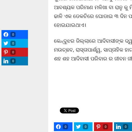
ଆବଶ୍ୟକ ପରିମାଣ ମଳିଖା ବା ରାନୁ କୁ 
ଢାଳି ଏକ ଡେକଚିରେ ଘୋଡାଇ ୩ ଦିନ ପର୍
ହୋଇଯାଇଥାଏ।
0
କେନ୍ଦୁଝର ଜିଲ୍ଲାରେ ଆଦିବାସୀଙ୍କ ଦ୍ୱ
0
ମଉଚ୍ଛବ, ରାସ୍ତାପାର୍ଶ୍ୱ, ସାପ୍ତାହିକ ହ
0
ଶହ ଶହ ଆଦିବାସୀ ପରିବାର ର ଜୀବନ ଜୀବି
0
0
0
0
0