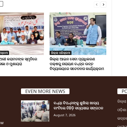
ିକ୍ରମା
ଜିଲ୍ଲା ପରିକ୍ରମା
ଅଲୀ କରାମତଙ୍କ ସ୍ମୃତିରେ
ଜିଲ୍ଲା ଆଇନ ସେବା ପ୍ରାଧିକରଣ
 ସଭା ଓ ମୁଶାୟରା
ପକ୍ଷରୁ ନାରାୟଣ ଚନ୍ଦ୍ର ଉଚ୍ଚ
ବିଦ୍ୟାଳୟରେ ସଚେତନତା କାର୍ଯ୍ୟକ୍ରମ
EVEN MORE NEWS
P
ଜିଲ୍ଲ
ବନ୍ୟା ବିପନ୍ନଙ୍କୁ ଶୁଖିଲା ଖାଦ୍ୟ
ବାଂଟିଲେ ତିହିଡି଼ ସତ୍ୟସାଇ ସଙ୍ଗଠନ
ଓଡ଼ିଶା
August 7, 2026
ଭଦ୍ର
ew
ଜାତୀ