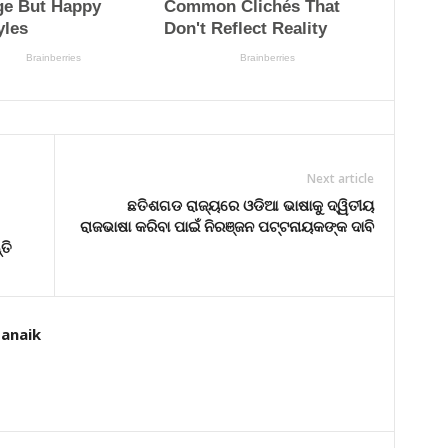
Next article
ଛତିଶଗଡ ରାଜ୍ୟରେ ଓଡିଆ ଭାଷାକୁ ଦ୍ୱିତୀୟ
ରାଜଭାଷା କରିବା ପାଇଁ ନିରଞ୍ଜନ ପଟ୍ଟନାୟକଙ୍କ ଦାବି
ତି
tanaik