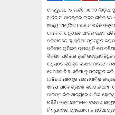
କେନ୍ଦୁଝର, ୨୨ ମାର୍ଚ୍ଚ ୨୦୨୦ (ଓଡ଼ିଆ 
ଆଦିବାସୀ ମାନଙ୍କର ଜୀବନ ଜୀବିକାରେ 
ଖାଦ୍ୟ ‘ହାଣ୍ଡିଆ’। ପାହାଡ ପର୍ବତ ଜଙ୍
ଆଦିବାସୀ ଅଧ୍ୟୁଷିତ ଅଂଚଳ ଭାବେ ପରି
ପରିବାରରେ ‘ହାଣ୍ଡିଆ’ ପ୍ରସ୍ତୁତ କର
ପରିବାର ଗୁଡିକର ଉପସ୍ଥିତି କମ ରହିଥ
ଶିକ୍ଷିତ ପରିବାର ନୁହେଁ ଜନପ୍ରତିନିଧି
ଅଧିଷ୍ଠିତ ବ୍ୟକ୍ତି ବିଶେଷ ମାନଙ୍କ ମଧ୍
ସେମାନେ ବି ହାଣ୍ଡିଆ କୁ ପ୍ରସ୍ତୁତ କର
ଆଦିବାସୀମାନଙ୍କ ପାରମ୍ପାରିକ ଉତ୍ସବ,
ଖାଦ୍ୟ ଭାବେ ଗ୍ରହଣ କରାଯାଇଥାଏ। କେ
ପାରମ୍ପାରିକ ଖାଦ୍ୟରେ ସାମିଲ ହୋଇଥି
ରହିଛି। ଜଙ୍ଗଲାଚଂଳରେ ବସବାସ କରୁଥିବ
ହିଁ ବ୍ୟବହାର ହୋଇଥାଏ। ହାଣ୍ଡିଆ ପ