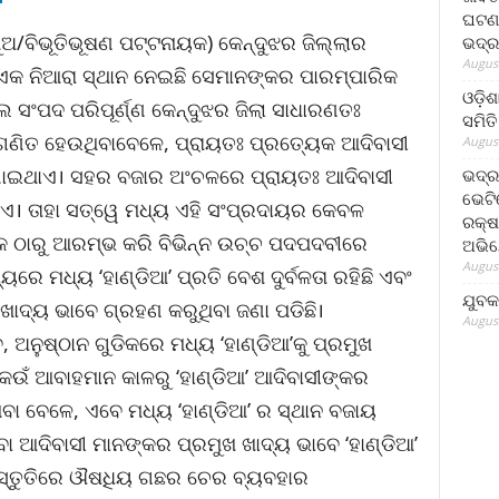
ଘଟଣା
ପୁଅ/ବିଭୂତିଭୂଷଣ ପଟ୍ଟନାୟକ) କେନ୍ଦୁଝର ଜିଲ୍ଲାର
ଭଦ୍ର
August
ଏକ ନିଆରା ସ୍ଥାନ ନେଇଛି ସେମାନଙ୍କର ପାରମ୍ପାରିକ
ଓଡ଼ିଶ
ଗଲ ସଂପଦ ପରିପୂର୍ଣ୍ଣ କେନ୍ଦୁଝର ଜିଲା ସାଧାରଣତଃ
ସମିତି
ଗଣିତ ହେଉଥିବାବେଳେ, ପ୍ରାୟତଃ ପ୍ରତ୍ୟେକ ଆଦିବାସୀ
August
ାଯାଇଥାଏ। ସହର ବଜାର ଅଂଚଳରେ ପ୍ରାୟତଃ ଆଦିବାସୀ
ଭଦ୍ର
ଭେଟି
ାଏ। ତାହା ସତ୍ୱେ ମଧ୍ୟ ଏହି ସଂପ୍ରଦାୟର କେବଳ
ରକ୍ଷ
ଙ୍କ ଠାରୁ ଆରମ୍ଭ କରି ବିଭିନ୍ନ ଉଚ୍ଚ ପଦପଦବୀରେ
ଅଭି
August
ୟରେ ମଧ୍ୟ ‘ହାଣ୍ଡିଆ’ ପ୍ରତି ବେଶ ଦୁର୍ବଳତା ରହିଛି ଏବଂ
ଯୁବକ
ି ଖାଦ୍ୟ ଭାବେ ଗ୍ରହଣ କରୁଥିବା ଜଣା ପଡିଛି।
August
 ଅନୁଷ୍ଠାନ ଗୁଡିକରେ ମଧ୍ୟ ‘ହାଣ୍ଡିଆ’କୁ ପ୍ରମୁଖ
ଉଁ ଆବାହମାନ କାଳରୁ ‘ହାଣ୍ଡିଆ’ ଆଦିବାସୀଙ୍କର
ବା ବେଳେ, ଏବେ ମଧ୍ୟ ‘ହାଣ୍ଡିଆ’ ର ସ୍ଥାନ ବଜାୟ
ା ଆଦିବାସୀ ମାନଙ୍କର ପ୍ରମୁଖ ଖାଦ୍ୟ ଭାବେ ‘ହାଣ୍ଡିଆ’
୍ରସ୍ତୁତିରେ ଔଷଧିୟ ଗଛର ଚେର ବ୍ୟବହାର