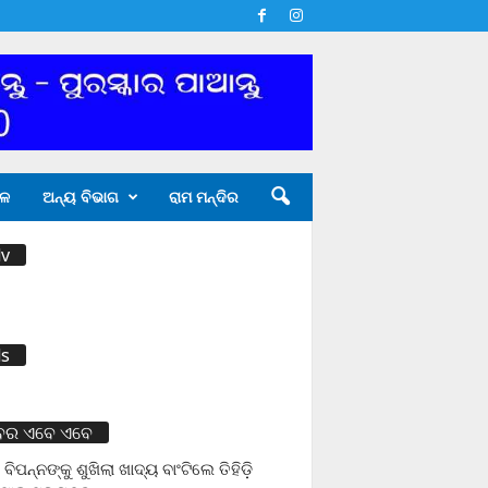
ଳ
ଅନ୍ୟ ବିଭାଗ
ରାମ ମନ୍ଦିର
v
s
ବର ଏବେ ଏବେ
 ବିପନ୍ନଙ୍କୁ ଶୁଖିଲା ଖାଦ୍ୟ ବାଂଟିଲେ ତିହିଡି଼