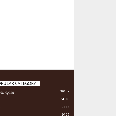
OPULAR CATEGORY
39157
ା ପରିକ୍ରମା
24318
17114
କ
9169
ୟ