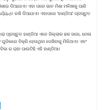
ମିଶାଇ ଦିଆଯାଏ। ଏହା ପରେ ଭାତ ମିଶା ମଳିଖାକୁ ପାଣି
ଯ୍ୟନ୍ତ ରଖି ଦିଆଯାଏ। ଏହାପରେ ‘ହାଣ୍ଡିଆ’ ପ୍ରସ୍ତୁତ
ାରା ପ୍ରସ୍ତୁତ ହାଣ୍ଡିଆ ଏବେ ଜିଲ୍ଲାର ଛକ ଜାଗା, ମେଳା
ାଟ ଗୁଡିକରେ ବିକ୍ରି ହେଉଥିବା ଦେଖିବାକୁ ମିଳିଥାଏ। ଏବଂ
କା ର ରାହା ପାଲଟିଛି ଏହି ହାଣ୍ଡିଆ।