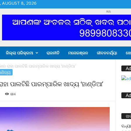
 AUGUST 8, 2026
Ads
ଜିଲ୍ଲା ପରିକ୍ରମା
ରାଜନୀତି
ମନୋରଞ୍ଜନ
ଜୀବନଚର୍ଯ୍ୟା
ଖେ
ର ରାହା ପାଲଟିଛି ପାରମ୍ପାରିକ ଖାଦ୍ୟ ‘ହାଣ୍ଡିଆ’
Ad
ାଣିଜ୍ୟ
ହା ପାଲଟିଛି ପାରମ୍ପାରିକ ଖାଦ୍ୟ ‘ହାଣ୍ଡିଆ’
684
Ad
ଖ
ବନ୍ୟା