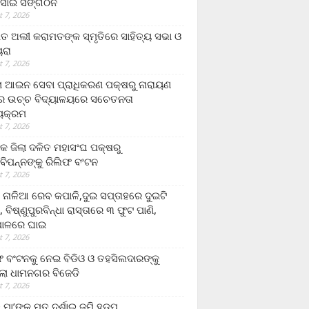
ସାଇ ସଙ୍ଗଠନ
 7, 2026
ତ ଅଲୀ କରାମତଙ୍କ ସ୍ମୃତିରେ ସାହିତ୍ୟ ସଭା ଓ
ୟରା
 7, 2026
ଲା ଆଇନ ସେବା ପ୍ରାଧିକରଣ ପକ୍ଷରୁ ନାରାୟଣ
୍ର ଉଚ୍ଚ ବିଦ୍ୟାଳୟରେ ସଚେତନତା
୍ୟକ୍ରମ
 7, 2026
କ ଜିଲା ଦଳିତ ମହାସଂଘ ପକ୍ଷରୁ
ାବିପନ୍ନଙ୍କୁ ରିଲିଫ ବଂଟନ
 7, 2026
ା ନାଳିଆ ରେବ କପାଳି,ଦୁଇ ସପ୍ତାହରେ ଦୁଇଟି
, ବିଷ୍ଣୁପୁରବିନ୍ଧା ରାସ୍ତାରେ ୩ ଫୁଟ ପାଣି,
ାଳରେ ଘାଇ
 7, 2026
ଫ ବଂଟନକୁ ନେଇ ବିଡିଓ ଓ ତହସିଲଦାରଙ୍କୁ
ଲା ଧାମନଗର ବିଜେଡି
 7, 2026
 ମା’ଙ୍କୁ ମୃତ ଦର୍ଶାଇ ଜମି ହଡ଼ପ