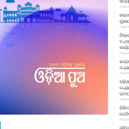
ସତ୍ୟ
August
କରାମ
ମୁଶା
August
ଜିଲ୍
ଚନ୍ଦ
କାର୍ଯ
August
ଭଦ୍ର
ବନ୍ୟ
August
ବଢ଼ିଲ
ବନ୍ୟା
ଇଟାପ
August
ରିଲି
ଘେରି
August
ଜୀବିତ