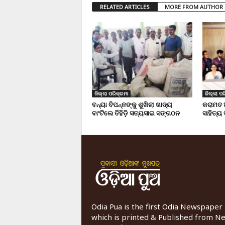
RELATED ARTICLES
MORE FROM AUTHOR
ଜିଲ୍ଲା ପରିକ୍ରମା
ଜିଲ୍ଲା ପର
ବନ୍ୟା ବିପନ୍ନଙ୍କୁ ଶୁଖିଲା ଖାଦ୍ୟ
କରାମତ 
ବାଂଟିଲେ ତିହିଡି଼ ସତ୍ୟସାଇ ସଙ୍ଗଠନ
ସାହିତ୍ୟ
Odia Pua is the first Odia Newspaper
which is printed & Published from N