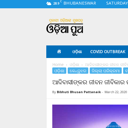
C
BHUBANESWAR
SATURDAY,
28.9
O
d
i
a
p
u
a
ଓଡ଼ିଶା
COVID OUTBREAK
.
c
Home
ଓଡ଼ିଶା
ଆଦିବାସୀଙ୍କର ଜୀବନ ଜୀବିକା
o
ଓଡ଼ିଶା
କେନ୍ଦୁଝର
ଜିଲ୍ଲା ପରିକ୍ରମା
ବ
m
ଆଦିବାସୀଙ୍କର ଜୀବନ ଜୀବିକାର ରା
By
Bibhuti Bhusan Pattanaik
-
March 22, 2020