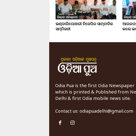
ଜିଲ୍ଲା ପରିକ୍ରମା
ଜିଲ୍ଲା ପର
ଭଣ୍ଡାରିପୋଖରୀ ବିଜେପିର ସାମ୍ବାଦିକ
ଆଗରପଡା
ସମ୍ମିଳନୀ
କଲେ ଭଦ
Odia Pua is the first Odia Newspaper
which is printed & Published from N
Delhi & first Odia mobile news site.
Contact us:
odiapuadelhi@gmail.com