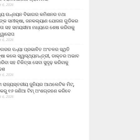
 6, 2026
ମ୍ୟ ଉନ୍ନୟନ ବିଭାଗର କମିଶନର ତଥା
ଙ୍କ ସମୀକ୍ଷା, ଜନକଲ୍ୟାଣ ଯୋଜନା ଗୁଡିକର
ତା ସହ ସମୟସୀମା ମଧ୍ୟରେ ଶେଷ କରିବାକୁ
ତ୍ୱାରୋପ
 6, 2026
ଗରର ବନ୍ୟା ପ୍ରଭାବିତ ଅଂଚଳର ସ୍ଥିତି
୍ଷା କଲେ ସ୍ୱାସ୍ଥ୍ୟମନ୍ତ୍ରୀ, ଡାକ୍ତର ଅଭାବ
ରିବା ସହ ଚିକିତ୍ସା ସେବା ସୁଦୃଢ଼ କରିବାକୁ
ଦେଶ
 6, 2026
 ରାଜ୍ୟସ୍ତରୀୟ ଜୁନିୟର ଆଥଲେଟିକ ମିଟ୍‌,
କରୁ ୧୬ ଜଣିଆ ଟିମ୍ ଅଂଶଗ୍ରହଣ କରିବେ
 6, 2026