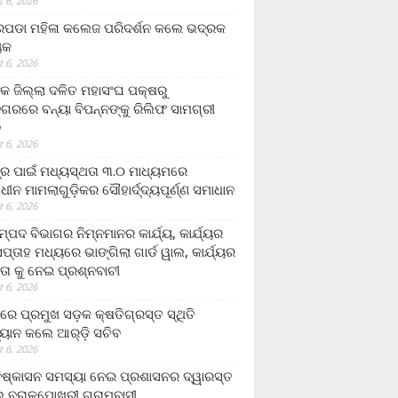
 6, 2026
ଡା ମହିଳା କଲେଜ ପରିଦର୍ଶନ କଲେ ଭଦ୍ରକ
ୟକ
 6, 2026
କ ଜିଲ୍ଲା ଦଳିତ ମହାସଂଘ ପକ୍ଷରୁ
ଗରରେ ବନ୍ୟା ବିପନ୍ନଙ୍କୁ ରିଲିଫ ସାମଗ୍ରୀ
ନ
 6, 2026
ଟ୍ର ପାଇଁ ମଧ୍ୟସ୍ଥତା ୩.୦ ମାଧ୍ୟମରେ
ାଧୀନ ମାମଲାଗୁଡ଼ିକର ସୌହାର୍ଦ୍ଦ୍ୟପୂର୍ଣ୍ଣ ସମାଧାନ
 6, 2026
୍ପଦ ବିଭାଗର ନିମ୍ନମାନର କାର୍ଯ୍ୟ, କାର୍ଯ୍ୟର
୍ତାହ ମଧ୍ୟରେ ଭାଙ୍ଗିଲା ଗାର୍ଡ ୱାଲ, କାର୍ଯ୍ୟର
ତା କୁ ନେଇ ପ୍ରଶ୍ନବାଚୀ
 6, 2026
ାରେ ପ୍ରମୁଖ ସଡ଼କ କ୍ଷତିଗ୍ରସ୍ତ ସ୍ଥିତି
୍ୟାନ କଲେ ଆର୍‌ଡ଼ି ସଚିବ
 6, 2026
ିଷ୍କାସନ ସମସ୍ୟା ନେଇ ପ୍ରଶାସନର ଦ୍ୱାରସ୍ତ
 ବରାଳପୋଖରୀ ଗ୍ରାମବାସୀ