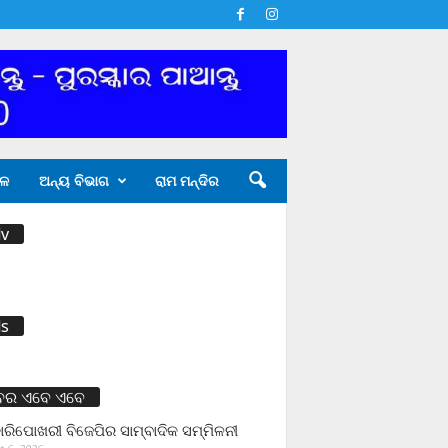
ଳ
ଅନ୍ୟ ବିଭାଗ
ରାମ ମନ୍ଦିର
v
s
ବର ଏବେ ଏବେ
ାରିପୋଖରୀ ବିଜେପିର ସାମ୍ବାଦିକ ସମ୍ମିଳନୀ