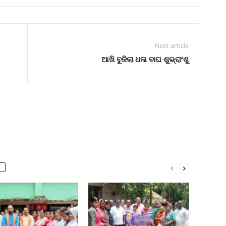
Next article
ଆଖି ବୁଜିଲା ଧଳା ବାଘ ଶୁଭ୍ରାଂଶୁ