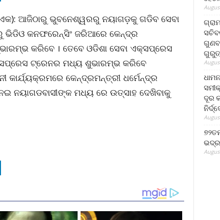
August
ାଏକ): ଆଜିଠାରୁ ଭୁବନେଶ୍ୱରରୁ ନୟାଗଡ଼କୁ ଗଡିବ ସେବା
ଗ୍ରା
ସଚିବ
ୁ ଭିଡିଓ କନଫରେନ୍ସିଂ ଜରିଆରେ କେନ୍ଦ୍ର
ଗୁଣବ
ଭାରମ୍ଭ କରିବେ । ତେବେ ଓଡିଶା ସେବା ଏକ୍ସପ୍ରେସ
ଗୁରୁ
କ୍ସପ୍ରେସ ଟ୍ରେନର ମଧ୍ୟ ଶୁଭାରମ୍ଭ କରିବେ
August
 କାର୍ଯ୍ୟକ୍ରମରେ କେନ୍ଦ୍ରମନ୍ତ୍ରୀ ଧର୍ମେନ୍ଦ୍ର
ଧାମନ
ସମୀକ
ନେଇ ନୟାଗଡବାସୀଙ୍କ ମଧ୍ୟ ରେ ଉତ୍ସାହ ଦେଖିବାକୁ
ଦୂର କ
ନିର୍ଦ୍
August
୭୨ତମ
ଭଦ୍ର
August