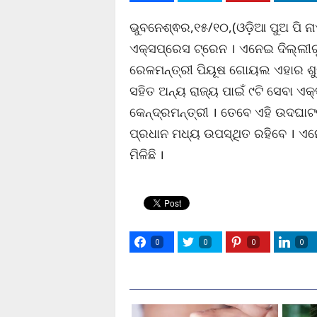
ଭୁବନେଶ୍ଵର,୧୫/୧୦,(ଓଡ଼ିଆ ପୁଅ ପି ନ
ଏକ୍ସପ୍ରେସ ଟ୍ରେନ । ଏନେଇ ଦିଲ୍ଲୀର
ରେଳମନ୍ତ୍ରୀ ପିୟୂଷ ଗୋୟଲ ଏହାର ଶୁ
ସହିତ ଅନ୍ୟ ରାଜ୍ୟ ପାଇଁ ୯ଟି ସେବା ଏ
କେନ୍ଦ୍ରମନ୍ତ୍ରୀ । ତେବେ ଏହି ଉଦଘାଟନୀ
ପ୍ରଧାନ ମଧ୍ୟ ଉପସ୍ଥିତ ରହିବେ । ଏ
ମିଳିଛି ।
0
0
0
0