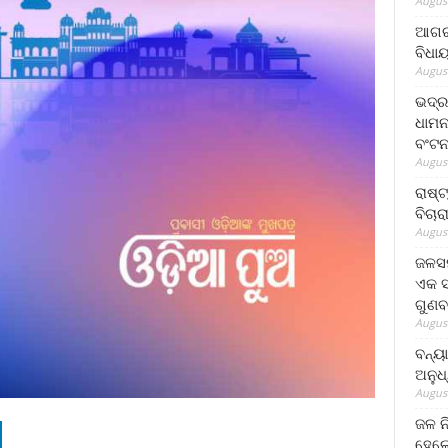
August
ଆଗରପ
ବିଧା
August
ଭଦ୍ର
ଧାମନ
ବଂଟ
August
ରାଷ୍
ବିଚାର
August
ଜଳସମ
ଏକ ସପ
ଗୁଣବ
August
ବନ୍ୟ
ଅନୁଧ
August
ଜଳ ନ
ହେଲେ