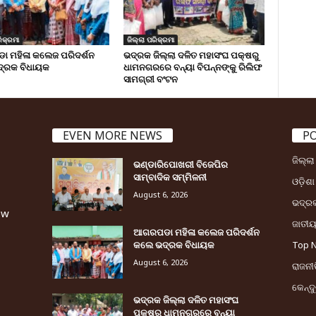
ିକ୍ରମା
ଜିଲ୍ଲା ପରିକ୍ରମା
 ମହିଳା କଲେଜ ପରିଦର୍ଶନ
ଭଦ୍ରକ ଜିଲ୍ଲା ଦଳିତ ମହାସଂଘ ପକ୍ଷରୁ
୍ରକ ବିଧାୟକ
ଧାମନଗରରେ ବନ୍ୟା ବିପନ୍ନଙ୍କୁ ରିଲିଫ
ସାମଗ୍ରୀ ବଂଟନ
EVEN MORE NEWS
P
ଜିଲ୍ଲ
ଭଣ୍ଡାରିପୋଖରୀ ବିଜେପିର
ସାମ୍ବାଦିକ ସମ୍ମିଳନୀ
ଓଡ଼ିଶା
August 6, 2026
ଭଦ୍ର
ew
ଜାତୀ
ଆଗରପଡା ମହିଳା କଲେଜ ପରିଦର୍ଶନ
କଲେ ଭଦ୍ରକ ବିଧାୟକ
Top 
August 6, 2026
ରାଜନୀତ
କେନ୍ଦ
ଭଦ୍ରକ ଜିଲ୍ଲା ଦଳିତ ମହାସଂଘ
ପକ୍ଷରୁ ଧାମନଗରରେ ବନ୍ୟା