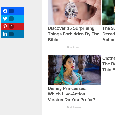
0
0
0
0