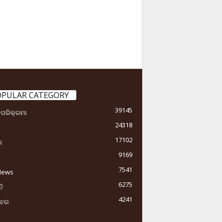
OPULAR CATEGORY
39145
ା ପରିକ୍ରମା
24318
17102
କ
9169
ୟ
7541
News
6275
ି
4241
ୁଝର