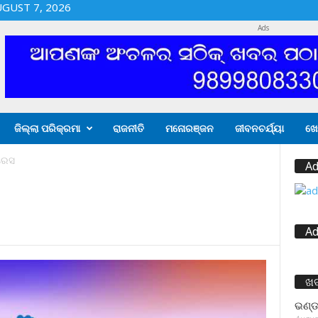
UGUST 7, 2026
Ads
ଜିଲ୍ଲା ପରିକ୍ରମା
ରାଜନୀତି
ମନୋରଞ୍ଜନ
ଜୀବନଚର୍ଯ୍ୟା
ଖେ
ରେସ
Ad
Ad
ଖ
ଭଣ୍ଡ