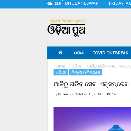
C
BHUBANESWAR
FRIDAY, A
25.6
O
d
i
a
p
u
a
ଓଡ଼ିଶା
COVID OUTBREAK
.
c
Home
ଓଡ଼ିଶା
ଆଜିଠୁ ଗଡିବ ସେବା ଏକ୍ସପ୍
o
ଓଡ଼ିଶା
ଜିଲ୍ଲା ପରିକ୍ରମା
m
ଆଜିଠୁ ଗଡିବ ସେବା ଏକ୍ସପ୍ରେସ
By
Bureau
-
October 15, 2019
143