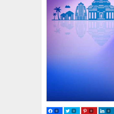
0
0
0
0