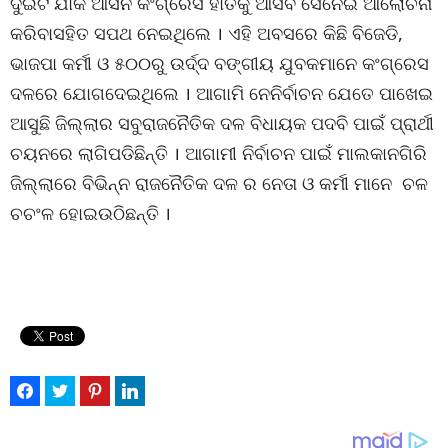
ଦୁଇଟି ଯାକ ଆସନ କଂଗ୍ରେସ ହାତକୁ ଆସିବ ସେନେଇ ଆଲୋଚନା
କରିବାସହିତ ସପଥ ନେଇଥିଲେ । ଏହି ଅବସରେ କିଛି ବିଜେଡି,
ଭାଜପା କର୍ମୀ ଓ ୫୦୦ରୁ ଉର୍ଦ୍ଦ ବଙ୍ଗୀୟ ଯୁବକମାନେ କଂଗ୍ରେସ
ଦଳରେ ଯୋଗଦେଇଥିଲେ । ଆଗାମି ନେନିର୍ବାଚନ ଯେତେ ପାଖେଇ
ଆସୁଛି ଜିଲ୍ଲାର ସବୁରାଜନୈତିକ ଦଳ ବିଧାୟକ ପଦବି ପାଇଁ ପ୍ରାର୍ଥୀ
ଚୟନରେ ଲାଗିପଡିଛିନ୍ତି । ଆଗାମୀ ନିର୍ବାଚନ ପାଇଁ ମାଲକାନଗିରି
ଜିଲ୍ଲାରେ ବିଭିନ୍ନ ରାଜନୈତିକ ଦଳ ର ନେତା ଓ କର୍ମୀ ମାନେ ଚଳ
ଚଚଂଳ ହୋଇଉଠିଛନ୍ତି ।