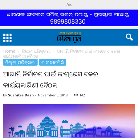
Ads
Home
ଜିଲ୍ଲା ପରିକ୍ରମା
ଆଗାମି ନିର୍ବାଚନ ପାଇଁ କଂଗ୍ରେସ ଦଳର
କାର୍ଯ୍ୟକାରିଣୀ ବୈଠକ
ଜିଲ୍ଲା ପରିକ୍ରମା
ମାଲକାନଗିରି
ଆଗାମି ନିର୍ବାଚନ ପାଇଁ କଂଗ୍ରେସ ଦଳର
କାର୍ଯ୍ୟକାରିଣୀ ବୈଠକ
By
Suchitra Dash
-
November 3, 2018
142