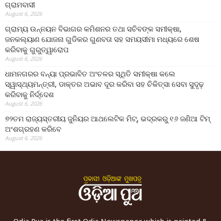
ଗ୍ରାମବାସୀ
August 6, 2026
ଗ୍ରାମ୍ୟ ଉନ୍ନୟନ ବିଭାଗର କମିଶନର ତଥା ସଚିବଙ୍କ ସମୀକ୍ଷା,
ଜନକଲ୍ୟାଣ ଯୋଜନା ଗୁଡିକର ଗୁଣବତା ସହ ସମୟସୀମା ମଧ୍ୟରେ ଶେଷ
କରିବାକୁ ଗୁରୁତ୍ୱାରୋପ
August 6, 2026
ଧାମନଗରର ବନ୍ୟା ପ୍ରଭାବିତ ଅଂଚଳର ସ୍ଥିତି ସମୀକ୍ଷା କଲେ
ସ୍ୱାସ୍ଥ୍ୟମନ୍ତ୍ରୀ, ଡାକ୍ତର ଅଭାବ ଦୂର କରିବା ସହ ଚିକିତ୍ସା ସେବା ସୁଦୃଢ଼
କରିବାକୁ ନିର୍ଦ୍ଦେଶ
August 6, 2026
୭୨ତମ ରାଜ୍ୟସ୍ତରୀୟ ଜୁନିୟର ଆଥଲେଟିକ ମିଟ୍‌, ଭଦ୍ରକରୁ ୧୬ ଜଣିଆ ଟିମ୍
ଅଂଶଗ୍ରହଣ କରିବେ
August 6, 2026