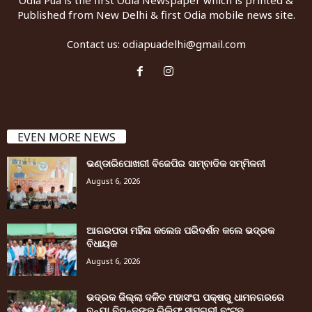
Odia Pua is the first Odia Newspaper which is printed &
Published from New Delhi & first Odia mobile news site.
Contact us:
odiapuadelhi@gmail.com
EVEN MORE NEWS
ଭଣ୍ଡାରିପୋଖରୀ ବିଜେପିର ସାମ୍ବାଦିକ ସମ୍ମିଳନୀ
August 6, 2026
ଆଗରପଡା ମହିଳା କଲେଜ ପରିଦର୍ଶନ କଲେ ଭଦ୍ରକ
ବିଧାୟକ
August 6, 2026
ଭଦ୍ରକ ଜିଲ୍ଲା ଦଳିତ ମହାସଂଘ ପକ୍ଷରୁ ଧାମନଗରରେ
ବନ୍ୟା ବିପନ୍ନଙ୍କୁ ରିଲିଫ ସାମଗ୍ରୀ ବଂଟନ