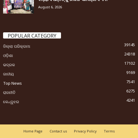
August 6, 2026
POPULAR CATEGORY
39145
ଜିଲ୍ଲା ପରିକ୍ରମା
24318
ଓଡ଼ିଶା
17102
ଭଦ୍ରକ
9169
ଜାତୀୟ
7541
Top News
6275
ରାଜନୀତି
4241
କେନ୍ଦୁଝର
Home Page
Contact us
Privacy Policy
Terms