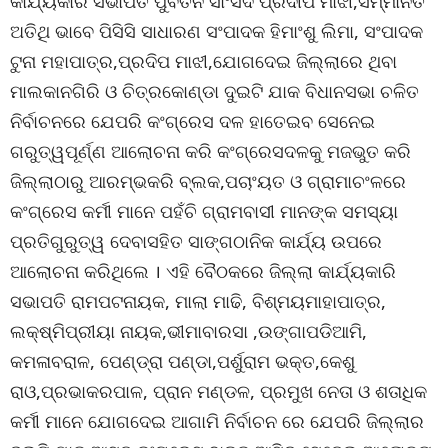
କାର୍ଯ୍ୟକାରି ସଭାପତି ପୁର୍ବତନ ସାଂସଦ ପ୍ରଦୀପ ମାଝୀ,ସମ୍ମାନିତ
ଅତିଥି ଭାବେ ପିସିସି ସାଧାରଣ ସଂପାଦକ ହିମାଂଶୁ ଲିମା, ସଂପାଦକ
ଟୁନା ମହାପାତ୍ର,ପ୍ରଦିପ ମାଝୀ,ଯୋଗଦେଇ ଜିଲ୍ଲାରେ ଥିବା
ମାଲକାନଗିରି ଓ ଚିତ୍ରକୋଣ୍ଡା ଦୁଇଟି ଯାକ ବିଧାନସଭା ଚଳିତ
ନିର୍ବାଚନରେ ଯେପରି କଂଗ୍ରେସ ଦଳ ହାତେଇବ ସେନେଇ
ଗରୁତ୍ୱପୂର୍ଣ୍ଣ ଆଲୋଚନା କରି କଂଗ୍ରେସଦଳକୁ ମଜଭୁତ କରି
ଜିଲ୍ଲାଠାରୁ ଆରମ୍ଭକରି ବ୍ଲକ,ପଚାଂୟତ ଓ ଗ୍ରାମାଚଂଳରେ
କଂଗ୍ରେସ କର୍ମୀ ମାନେ ପହଁଚି ଗ୍ରାମବାସୀ ମାନଙ୍କ ସମସ୍ୟା
ପ୍ରତିଗୁରୁତ୍ୱ ଦେବାସହିତ ସାଙ୍ଗଠାନିକ କାର୍ଯ୍ୟ ଉପରେ
ଆଲୋଚନା କରିଥିଲେ । ଏହି ବୈଠକରେ ଜିଲ୍ଲା କାର୍ଯ୍ୟକାରି
ସଭାପତି ରାମପଟନାୟକ, ମାଲା ମାଢି, ବିଶ୍ମୟମାହାପାତ୍ର,
ଲକ୍ଷ୍ମିପ୍ରୀୟା ନାୟକ,ଭୀମାବାରସା ,ଉଙ୍ଗାପଡିଆମି,
କମଳାବରାଳ, ପେଣ୍ଡ୍ରା ପଣ୍ଡା,ପର୍ଶୁରାମ ଭକ୍ତ,କେଶୁ
ରାଓ,ପ୍ରଭାକରପାଳ, ପ୍ରାନ ମଣ୍ଡଳ, ପ୍ରମୁଖ ନେତା ଓ ଶତାଧିକ
କର୍ମୀ ମାନେ ଯୋଗଦେଇ ଆଗାମି ନିର୍ବାଚନ ରେ ଯେପରି ଜିଲ୍ଲାର