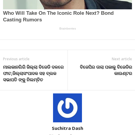
Previous article
Next article
ମାଲକାନଗିରି ଜିଲ୍ଲା ବିଜେଡି ଦଳରେ
ବିଜେପିର ତାଲା ପକାକୁ ବିଜେଡିର
ଫାଟ,ଜିଲ୍ଲାସଂପାଦକ ସହ ବ୍ଲକ
କାଉଣ୍ଟର
ସଭାପତି ଙ୍କୁ ନିଲମ୍ବିତ
Suchitra Dash