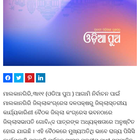
ମାଲକାନଗିରି,୩ା୧୧ (ଓଡିଆ ପୁଅ ) ଆଗାମି ନିର୍ବାଚନ ପାଇଁ
ମାଲକାନଗିରି ଜିଲ୍ଲାକଂଗ୍ରେସ ଦଳପକ୍ଷରୁ ଜିଲ୍ଲାସ୍ତରୀୟ
କାର୍ଯ୍ୟକାରିଣୀ ବୈଠକ ଜିଲ୍ଲା କଂଗ୍ରେସ ଭବନଠାରେ
ଜିଲ୍ଲାସଭାପତି ଗୋବିନ୍ଦ ପାତ୍ରଙ୍କ ଅଧ୍ୟକ୍ଷତାରେ ଅନୁଷ୍ଟିତ
ହୋଇ ଯାଇଛି । ଏହି ବୈଠକରେ ମୁଖ୍ୟଅତିଥି ଭାବେ ରାଜ୍ୟ ପିସିସି