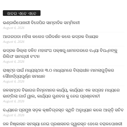
ଖବର ଏବେ ଏବେ
ଭଣ୍ଡାରିପୋଖରୀ ବିଜେପିର ସାମ୍ବାଦିକ ସମ୍ମିଳନୀ
August 6, 2026
ଆଗରପଡା ମହିଳା କଲେଜ ପରିଦର୍ଶନ କଲେ ଭଦ୍ରକ ବିଧାୟକ
August 6, 2026
ଭଦ୍ରକ ଜିଲ୍ଲା ଦଳିତ ମହାସଂଘ ପକ୍ଷରୁ ଧାମନଗରରେ ବନ୍ୟା ବିପନ୍ନଙ୍କୁ
ରିଲିଫ ସାମଗ୍ରୀ ବଂଟନ
August 6, 2026
ରାଷ୍ଟ୍ର ପାଇଁ ମଧ୍ୟସ୍ଥତା ୩.୦ ମାଧ୍ୟମରେ ବିଚାରାଧୀନ ମାମଲାଗୁଡ଼ିକର
ସୌହାର୍ଦ୍ଦ୍ୟପୂର୍ଣ୍ଣ ସମାଧାନ
August 6, 2026
ଜଳସମ୍ପଦ ବିଭାଗର ନିମ୍ନମାନର କାର୍ଯ୍ୟ, କାର୍ଯ୍ୟର ଏକ ସପ୍ତାହ ମଧ୍ୟରେ
ଭାଙ୍ଗିଲା ଗାର୍ଡ ୱାଲ, କାର୍ଯ୍ୟର ଗୁଣବତା କୁ ନେଇ ପ୍ରଶ୍ନବାଚୀ
August 6, 2026
ବନ୍ୟାରେ ପ୍ରମୁଖ ସଡ଼କ କ୍ଷତିଗ୍ରସ୍ତ ସ୍ଥିତି ଅନୁଧ୍ୟାନ କଲେ ଆର୍‌ଡ଼ି ସଚିବ
August 6, 2026
ଜଳ ନିଷ୍କାସନ ସମସ୍ୟା ନେଇ ପ୍ରଶାସନର ଦ୍ୱାରସ୍ତ ହେଲେ ବରାଳପୋଖରୀ