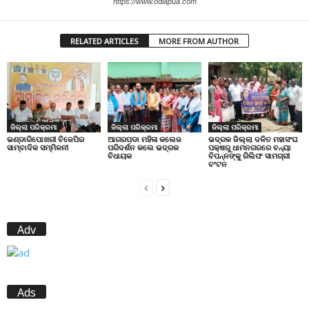
https://www.odiapua.com
RELATED ARTICLES
MORE FROM AUTHOR
ଜିଲ୍ଲା ପରିକ୍ରମା
ଜିଲ୍ଲା ପରିକ୍ରମା
ଜିଲ୍ଲା ପରିକ୍ରମା
ଭଣ୍ଡାରିପୋଖରୀ ବିଜେପିର
ଆଗରପଡା ମହିଳା କଲେଜ
ଭଦ୍ରକ ଜିଲ୍ଲା ଦଳିତ ମହାସଂଘ
ସାମ୍ବାଦିକ ସମ୍ମିଳନୀ
ପରିଦର୍ଶନ କଲେ ଭଦ୍ରକ
ପକ୍ଷରୁ ଧାମନଗରରେ ବନ୍ୟା
ବିଧାୟକ
ବିପନ୍ନଙ୍କୁ ରିଲିଫ ସାମଗ୍ରୀ
ବଂଟନ
Adv
Ads