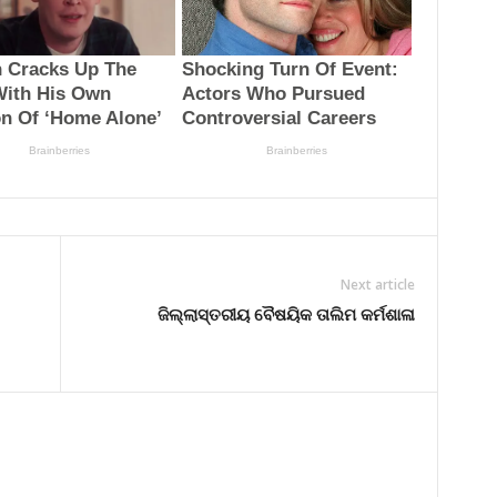
Next article
ଜିଲ୍ଲାସ୍ତରୀୟ ବୈଷୟିକ ତାଲିମ କର୍ମଶାଳା