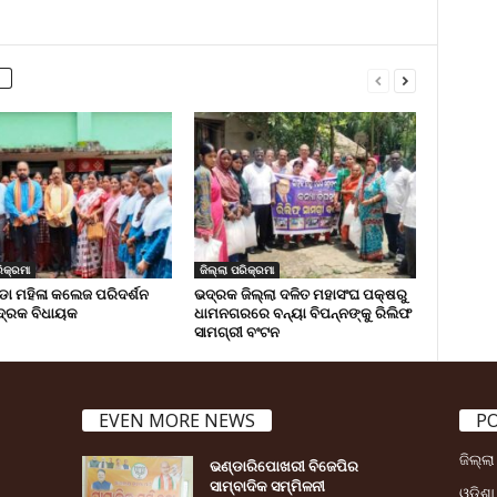
ିକ୍ରମା
ଜିଲ୍ଲା ପରିକ୍ରମା
 ମହିଳା କଲେଜ ପରିଦର୍ଶନ
ଭଦ୍ରକ ଜିଲ୍ଲା ଦଳିତ ମହାସଂଘ ପକ୍ଷରୁ
୍ରକ ବିଧାୟକ
ଧାମନଗରରେ ବନ୍ୟା ବିପନ୍ନଙ୍କୁ ରିଲିଫ
ସାମଗ୍ରୀ ବଂଟନ
EVEN MORE NEWS
P
ଜିଲ୍ଲ
ଭଣ୍ଡାରିପୋଖରୀ ବିଜେପିର
ସାମ୍ବାଦିକ ସମ୍ମିଳନୀ
ଓଡ଼ିଶା