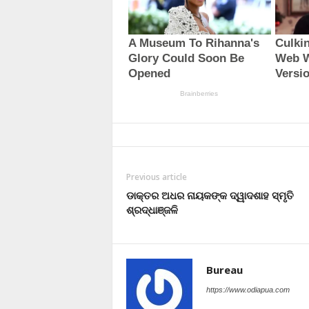
Previous article
ଡାକ୍ତର ଅଧର ନାୟକଙ୍କ ଦ୍ୱାଦଶାହ ସ୍ମୃତି
ଶ୍ରଦ୍ଧାଞ୍ଜଳି
Bureau
https://www.odiapua.com