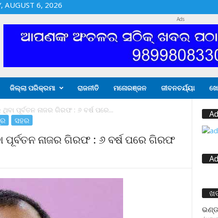
 AUGUST 6, 2026
Ads
ଜିଲ୍ଲା ପରିକ୍ରମା
ରାଜନୀତି
ମନୋରଞ୍ଜନ
ଜୀବନଚର୍ଯ୍ୟା
ଖେ
ଥିବା ପୂର୍ବତନ ନାଜର ଗିରଫ : ୬ ବର୍ଷ ପରେ...
Ad
ୁର
ସହର
ା ପୂର୍ବତନ ନାଜର ଗିରଫ : ୬ ବର୍ଷ ପରେ ଗିରଫ
Ad
ଖ
ଭଣ୍ଡ