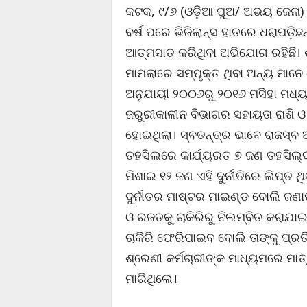
କଟକ, ୯/୬ (ଓଡ଼ିଆ ପୁଅ/ ଅଭୟ ଜେନା)
ବର୍ଷ ପରେ ଭିଜିଲାନ୍ସ ହାତରେ ଧରାପଡ଼ି
ଆତ୍ମସାତ କରିଥିବା ଅଭିଯୋଗ ରହିଛି। ଶ
ମାମଲାରେ ସମ୍ପୃକ୍ତ ଥିବା ଅନ୍ୟ ମାନେ 
ଅନୁଯାୟୀ ୨୦୦୬ରୁ ୨୦୧୬ ମସିହା ମଧ୍ୟ
ଜରୁରୀକାଳୀନ ବିଭାଗର ସହାୟତା ରାଶି ଓ ଖ
ହୋଇଥିଲା। ସ୍ବତନ୍ତ୍ର ଭାବେ ରାଜସ୍ବ ଅଡ
ତହସିଲରେ କାର୍ଯ୍ୟରତ ୭ ଜଣ ତହସିଲ୍‌ଦ
ମିଶାଇ ୧୨ ଜଣ ଏହି ଦୁର୍ନୀତିରେ ଲିପ୍ତ
ଦୁର୍ନୀତର ମାଷ୍ଟର ମାଇଣ୍ଡ ବୋଲି ଜଣାପ
ଓ ରଜତକୁ ଚାକିରିରୁ ନିଲମ୍ବିତ କରାଯାଇଥ
ଚାକିରି ଫେରିପାଇବ ବୋଲି ତାଙ୍କୁ ପ୍ରତ
ଶ୍ରେଣୀ କର୍ମଚାରୀଙ୍କ ମାଧ୍ୟମରେ ମା
ମାରିଥିଲେ।