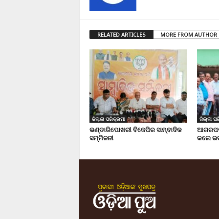
RELATED ARTICLES
MORE FROM AUTHOR
ଜିଲ୍ଲା ପରିକ୍ରମା
ଜିଲ୍ଲା ପର
ଭଣ୍ଡାରିପୋଖରୀ ବିଜେପିର ସାମ୍ବାଦିକ
ଆଗରପଡା
ସମ୍ମିଳନୀ
କଲେ ଭଦ