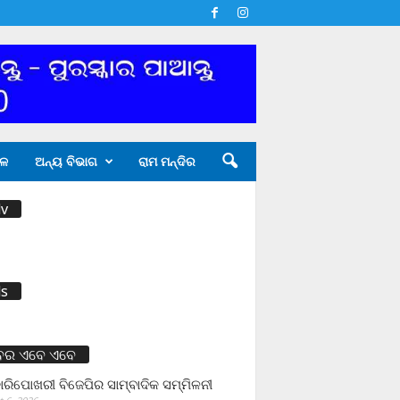
ଳ
ଅନ୍ୟ ବିଭାଗ
ରାମ ମନ୍ଦିର
v
s
ବର ଏବେ ଏବେ
ାରିପୋଖରୀ ବିଜେପିର ସାମ୍ବାଦିକ ସମ୍ମିଳନୀ