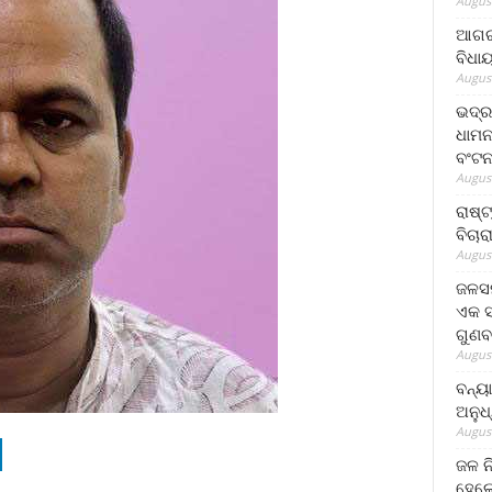
August
ଆଗରପ
ବିଧା
August
ଭଦ୍ର
ଧାମନ
ବଂଟ
August
ରାଷ୍
ବିଚାର
August
ଜଳସମ
ଏକ ସପ
ଗୁଣବ
August
ବନ୍ୟ
ଅନୁଧ
August
ଜଳ ନ
ହେଲେ