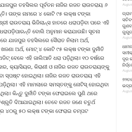
 ଯାଜପୁର ତହସିଲର ପୂର୍ବତନ ନାଜିର ରଜତ ରାଉତରାୟ ୬
August
ଛନ୍ତି। ତାଙ୍କ ନାମରେ ୪ କୋଟି ୯୫ ଲକ୍ଷ ଟଙ୍କା
ଗ୍ରା
ସଚିବ
୍ରୀ ରାଉତରାୟ ଭିଜିଲାନ୍ସ ହାତରେ ଧରାପଡ଼ିବା ପରେ ଏହି
ଗୁଣବ
ଧରାପଡ଼ିପାରନ୍ତି ବୋଲି ଅନୁମାନ କରାଯାଉଛି। ସୂଚନା
ଗୁରୁ
August
ରେ ଯାଜପୁର ତହସିଲରେ ସୈରାତ ନିଲାମ ଅର୍ଥ,
ଧାମନ
ଜଣା ଅର୍ଥ, ମୋଟ୍‌ ୪ କୋଟି ୯୫ ଲକ୍ଷ ଟଙ୍କା ଦୁର୍ନୀତି
ସମୀକ
ିଟ୍‌ ବେଳେ ଏହି ଜାଲିଆତି ଧରା ପଡ଼ିଥିଲା। ୧୦ ବର୍ଷରେ
ଦୂର କ
ନିର୍ଦ୍
ାର, କ୍ୟାସିୟର, କିରାଣୀ ଓ ନାଜିର ରଜତ ରାଉତରାୟଙ୍କୁ
August
 ଥିବା ସ୍ପଷ୍ଟ ହୋଇଥିଲା। ନାଜିର ରଜତ ରାଉତରାୟ ଏହି
୭୨ତମ
ଡ଼ିଥିଲା। ଏହି ମାମଲାରେ ସମସ୍ତଙ୍କୁ ନୋଟିସ୍‌ ହୋଇଥିବା
ଭଦ୍ର
August
ିଲା। କିନ୍ତୁ ଦୁର୍ନୀତି ଟଙ୍କା ଫେରାଇଲେ ପୁଣି ଥରେ
ିଶ୍ରୁତି ଦିଆଯାଇଥିଲା। ତେବେ ରଜତ ଜଣେ ଚତୁର୍ଥ
ତ୍ର ୪୦ରୁ ୫୦ ଲକ୍ଷ ଟଙ୍କା ଫେରାଇ ଚମ୍ପଟ