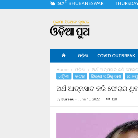
C
BHUBANESWAR
THURSDAY,
26.7
O
d
i
a
p
u
a
ଓଡ଼ିଶା
COVID OUTBREAK
.
c
Home
ଓଡ଼ିଶା
ଅର୍ଥ ଆତ୍ମସାତ କରି ଫେରାର 
o
ଓଡ଼ିଶା
କଟକ
ଜିଲ୍ଲା ପରିକ୍ରମା
ଯାଜପ
m
ଅର୍ଥ ଆତ୍ମସାତ କରି ଫେରାର ଥିବ
By
Bureau
-
June 10, 2022
128