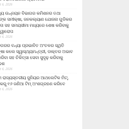
 6, 2026
ମ୍ୟ ଉନ୍ନୟନ ବିଭାଗର କମିଶନର ତଥା
ଙ୍କ ସମୀକ୍ଷା, ଜନକଲ୍ୟାଣ ଯୋଜନା ଗୁଡିକର
ତା ସହ ସମୟସୀମା ମଧ୍ୟରେ ଶେଷ କରିବାକୁ
ତ୍ୱାରୋପ
 6, 2026
ଗରର ବନ୍ୟା ପ୍ରଭାବିତ ଅଂଚଳର ସ୍ଥିତି
୍ଷା କଲେ ସ୍ୱାସ୍ଥ୍ୟମନ୍ତ୍ରୀ, ଡାକ୍ତର ଅଭାବ
ରିବା ସହ ଚିକିତ୍ସା ସେବା ସୁଦୃଢ଼ କରିବାକୁ
ଦେଶ
 6, 2026
 ରାଜ୍ୟସ୍ତରୀୟ ଜୁନିୟର ଆଥଲେଟିକ ମିଟ୍‌,
କରୁ ୧୬ ଜଣିଆ ଟିମ୍ ଅଂଶଗ୍ରହଣ କରିବେ
 6, 2026