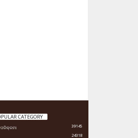
OPULAR CATEGORY
39145
ା ପରିକ୍ରମା
24318