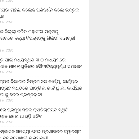
 6, 2026
ଡା ମହିଳା କଲେଜ ପରିଦର୍ଶନ କଲେ ଭଦ୍ରକ
ୟକ
 6, 2026
କ ଜିଲ୍ଲା ଦଳିତ ମହାସଂଘ ପକ୍ଷରୁ
ଗରରେ ବନ୍ୟା ବିପନ୍ନଙ୍କୁ ରିଲିଫ ସାମଗ୍ରୀ
ନ
 6, 2026
ଟ୍ର ପାଇଁ ମଧ୍ୟସ୍ଥତା ୩.୦ ମାଧ୍ୟମରେ
ାଧୀନ ମାମଲାଗୁଡ଼ିକର ସୌହାର୍ଦ୍ଦ୍ୟପୂର୍ଣ୍ଣ ସମାଧାନ
 6, 2026
୍ପଦ ବିଭାଗର ନିମ୍ନମାନର କାର୍ଯ୍ୟ, କାର୍ଯ୍ୟର
୍ତାହ ମଧ୍ୟରେ ଭାଙ୍ଗିଲା ଗାର୍ଡ ୱାଲ, କାର୍ଯ୍ୟର
ତା କୁ ନେଇ ପ୍ରଶ୍ନବାଚୀ
 6, 2026
ାରେ ପ୍ରମୁଖ ସଡ଼କ କ୍ଷତିଗ୍ରସ୍ତ ସ୍ଥିତି
୍ୟାନ କଲେ ଆର୍‌ଡ଼ି ସଚିବ
 6, 2026
ିଷ୍କାସନ ସମସ୍ୟା ନେଇ ପ୍ରଶାସନର ଦ୍ୱାରସ୍ତ
 ବରାଳପୋଖରୀ ଗ୍ରାମବାସୀ