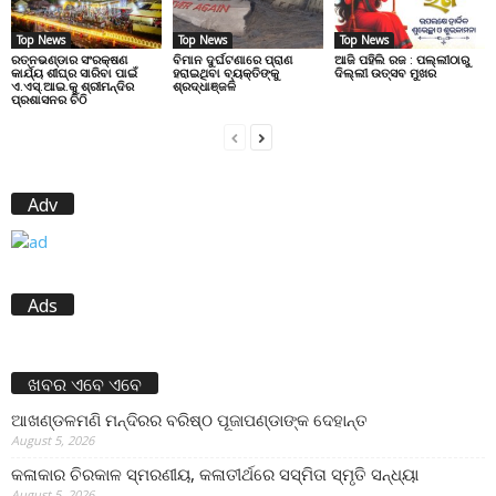
Top News
Top News
Top News
ରତ୍ନଭଣ୍ଡାର ସଂରକ୍ଷଣ
ବିମାନ ଦୁର୍ଘଟଣାରେ ପ୍ରାଣ
ଆଜି ପହିଲି ରଜ : ପଲ୍ଲୀଠାରୁ
କାର୍ଯ୍ୟ ଶୀଘ୍ର ସାରିବା ପାଇଁ
ହରାଇଥିବା ବ୍ୟକ୍ତିଙ୍କୁ
ଦିଲ୍ଲୀ ଉତ୍ସବ ମୁଖର
ଏ.ଏସ୍.ଆଇ.କୁ ଶ୍ରୀମନ୍ଦିର
ଶ୍ରଦ୍ଧାଞ୍ଜଳି
ପ୍ରଶାସନର ଚିଠି
Adv
Ads
ଖବର ଏବେ ଏବେ
ଆଖଣ୍ଡଳମଣି ମନ୍ଦିରର ବରିଷ୍ଠ ପୂଜାପଣ୍ଡାଙ୍କ ଦେହାନ୍ତ
August 5, 2026
କଳାକାର ଚିରକାଳ ସ୍ମରଣୀୟ, କଳାତୀର୍ଥରେ ସସ୍ମିତା ସ୍ମୃତି ସନ୍ଧ୍ୟା
August 5, 2026