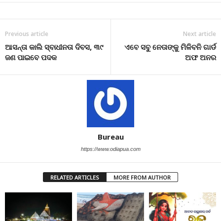
Previous article
Next article
ଆସନ୍ତା କାଲି ସ୍ବାଧୀନତା ଦିବସ, ୩୯
ଏବେ ସବୁ ନେତାଙ୍କୁ ମିଳିବନି ଗାର୍ଡ
ଜଣ ପାଇବେ ପଦକ
ଅଫ ଅନର
Bureau
https://www.odiapua.com
RELATED ARTICLES
MORE FROM AUTHOR