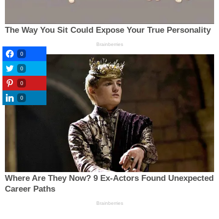
0
0
0
0