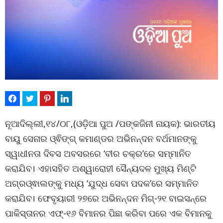
ନୂଆଦିଲ୍ଲୀ,୧୪/୦୮,(ଓଡ଼ିଆ ପୁଅ /ପଙ୍କଜିନୀ ନାୟକ): ଭାରତୀୟ
ବାୟୁ ସେନାର ଓ୍ଵିଙ୍ଗ୍‌ କମାଣ୍ଡର ଅଭିନନ୍ଦନ ବର୍ଥମାନଙ୍କୁ
ସ୍ୱାଧୀନତା ଦିବସ ଅବସରରେ ‘ବୀର ଚକ୍ର’ରେ ସମ୍ମାନିତ
କରାଯିବ। ଏହାସହିତ ଅଶ୍ୱାରୋହୀ ସୈନ୍ୟଦଳ ମୁଖ୍ୟ ମିଣ୍ଟି
ଅଗ୍ରଓ୍ଵାଲଙ୍କୁ ମଧ୍ୟ ‘ଯୁଦ୍ଧ ସେବା ପଦକ’ରେ ସମ୍ମାନିତ
କରାଯିବ। ଫେବୃୟାରୀ ୨୭ରେ ଅଭିନନ୍ଦନ ମିଗ୍‌-୨୧ ବାଇସନ୍‌ରେ
ପାକିସ୍ତାନର ଏଫ୍‌-୧୬ ବିମାନର ପିଛା କରିବା ପରେ ଏକ ବିମାନକୁ