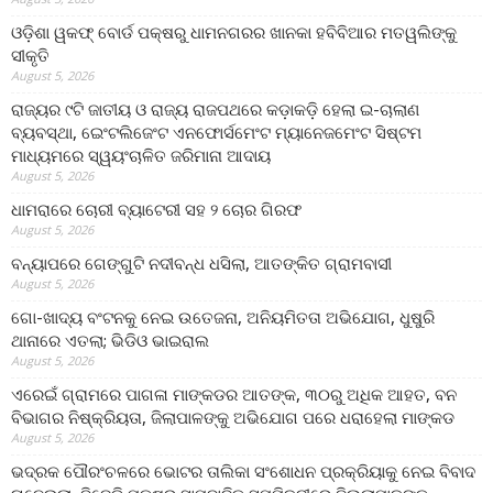
ଓଡ଼ିଶା ୱକଫ୍ ବୋର୍ଡ ପକ୍ଷରୁ ଧାମନଗରର ଖାନକା ହବିବିଆର ମତୱଲିଙ୍କୁ
ସୀକୃତି
August 5, 2026
ରାଜ୍ୟର ୯ଟି ଜାତୀୟ ଓ ରାଜ୍ୟ ରାଜପଥରେ କଡ଼ାକଡ଼ି ହେଲା ଇ-ଚାଲାଣ
ବ୍ୟବସ୍ଥା, ଇେଂଟଲିଜେଂଟ ଏନଫୋର୍ସମେଂଟ ମ୍ୟାନେଜମେଂଟ ସିଷ୍ଟମ
ମାଧ୍ୟମରେ ସ୍ୱୟଂଚାଳିତ ଜରିମାନା ଆଦାୟ
August 5, 2026
ଧାମରାରେ ଚୋରୀ ବ୍ୟାଟେରୀ ସହ ୨ ଚୋର ଗିରଫ
August 5, 2026
ବନ୍ୟାପରେ ଗେଙ୍ଗୁଟି ନଦୀବନ୍ଧ ଧସିଲା, ଆତଙ୍କିତ ଗ୍ରାମବାସୀ
August 5, 2026
ଗୋ-ଖାଦ୍ୟ ବଂଟନକୁ ନେଇ ଉତେଜନା, ଅନିୟମିତତା ଅଭିଯୋଗ, ଧୁଷୁରି
ଥାନାରେ ଏତଲା; ଭିଡିଓ ଭାଇରାଲ
August 5, 2026
ଏରେଇଁ ଗ୍ରାମରେ ପାଗଳା ମାଙ୍କଡର ଆତଙ୍କ, ୩୦ରୁ ଅଧିକ ଆହତ, ବନ
ବିଭାଗର ନିଷ୍କ୍ରିୟତା, ଜିଲାପାଳଙ୍କୁ ଅଭିଯୋଗ ପରେ ଧରାହେଲା ମାଙ୍କଡ
August 5, 2026
ଭଦ୍ରକ ପୌରଂଚଳରେ ଭୋଟର ତାଲିକା ସଂଶୋଧନ ପ୍ରକ୍ରିୟାକୁ ନେଇ ବିବାଦ