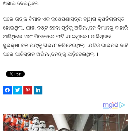
ଖସାଇ ଦେଇଥିଲେ।
ପରେ ତାଙ୍କ ବିମାନ ଏକ କ୍ଷେପଣାସ୍ତ୍ର ଦ୍ୱାରା କ୍ଷତିଗ୍ରସ୍ତ
ହୋଇଥିଲା, ଯାହା ନଷ୍ଟ ହେବା ପୂର୍ବରୁ ଅଭିନନ୍ଦନ ବିମାନରୁ ବାହାରି
ଆସିଥିଲେ ଏବଂ ପିଓକେରେ ଫସି ଯାଇଥିଲେ। ପାକିସ୍ତାନୀ
ସୁରକ୍ଷା ବଳ ତାଙ୍କୁ ଗିରଫ କରିନେଇଥିଲା। ଯଦିଓ ଭାରତର ଦାବି
ପରେ ପାକିସ୍ତାନ ଅଭିନନ୍ଦନଙ୍କୁ ଛାଡ଼ିଦେଇଥିଲା ।