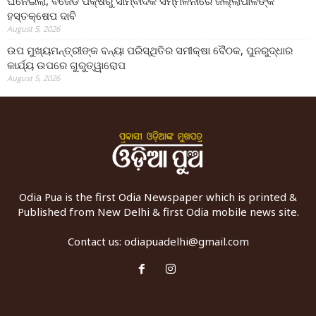
ଘନେଇଲା, ବିଜେଡି ପକ୍ଷରୁ ସାମ୍ବାଦିକ ସମ୍ମିଳନୀରେ ଜିଲ୍ଲାପାଳଙ୍କ
ହସ୍ତକ୍ଷେପ ଦାବି
August 5, 2026
ଉପ ମୁଖ୍ୟମନ୍ତ୍ରୀଙ୍କ ବନ୍ୟା ପରିସ୍ଥିତିର ସମୀକ୍ଷା ବୈଠକ, ପୁନରୁଦ୍ଧାର
କାର୍ଯ୍ୟ ଉପରେ ଗୁରୁତ୍ୱାରୋପ
August 5, 2026
Odia Pua is the first Odia Newspaper which is printed &
Published from New Delhi & first Odia mobile news site.
Contact us:
odiapuadelhi@gmail.com