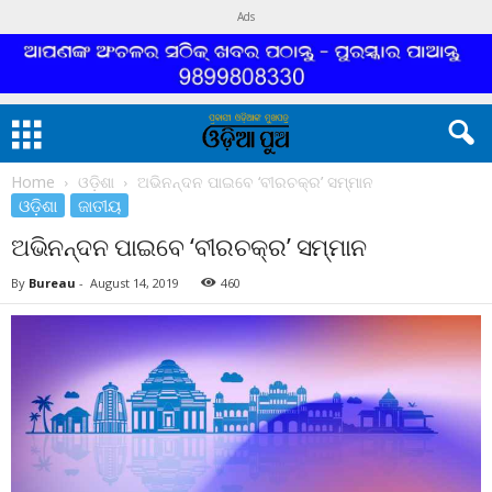
Ads
Home
ଓଡ଼ିଶା
ଅଭିନନ୍ଦନ ପାଇବେ ‘ବୀରଚକ୍ର’ ସମ୍ମାନ
ଓଡ଼ିଶା
ଜାତୀୟ
ଅଭିନନ୍ଦନ ପାଇବେ ‘ବୀରଚକ୍ର’ ସମ୍ମାନ
By
Bureau
-
August 14, 2019
460