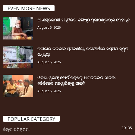
EVEN MORE NEWS
ଆଖଣ୍ଡଳମଣି ମନ୍ଦିରର ବରିଷ୍ଠ ପୂଜାପଣ୍ଡାଙ୍କ ଦେହାନ୍ତ
August 5, 2026
କଳାକାର ଚିରକାଳ ସ୍ମରଣୀୟ, କଳାତୀର୍ଥରେ ସସ୍ମିତା ସ୍ମୃତି
ସନ୍ଧ୍ୟା
August 5, 2026
ଓଡ଼ିଶା ୱକଫ୍ ବୋର୍ଡ ପକ୍ଷରୁ ଧାମନଗରର ଖାନକା
ହବିବିଆର ମତୱଲିଙ୍କୁ ସୀକୃତି
August 5, 2026
POPULAR CATEGORY
39135
ଜିଲ୍ଲା ପରିକ୍ରମା