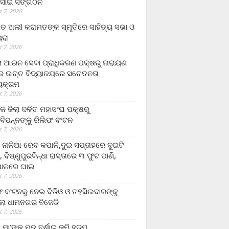
ସାଇ ସଙ୍ଗଠନ
 7, 2026
ତ ଅଲୀ କରାମତଙ୍କ ସ୍ମୃତିରେ ସାହିତ୍ୟ ସଭା ଓ
ୟରା
 7, 2026
ଲା ଆଇନ ସେବା ପ୍ରାଧିକରଣ ପକ୍ଷରୁ ନାରାୟଣ
୍ର ଉଚ୍ଚ ବିଦ୍ୟାଳୟରେ ସଚେତନତା
୍ୟକ୍ରମ
 7, 2026
କ ଜିଲା ଦଳିତ ମହାସଂଘ ପକ୍ଷରୁ
ାବିପନ୍ନଙ୍କୁ ରିଲିଫ ବଂଟନ
 7, 2026
ା ନାଳିଆ ରେବ କପାଳି,ଦୁଇ ସପ୍ତାହରେ ଦୁଇଟି
, ବିଷ୍ଣୁପୁରବିନ୍ଧା ରାସ୍ତାରେ ୩ ଫୁଟ ପାଣି,
ାଳରେ ଘାଇ
 7, 2026
ଫ ବଂଟନକୁ ନେଇ ବିଡିଓ ଓ ତହସିଲଦାରଙ୍କୁ
ଲା ଧାମନଗର ବିଜେଡି
 7, 2026
 ମା’ଙ୍କୁ ମୃତ ଦର୍ଶାଇ ଜମି ହଡ଼ପ