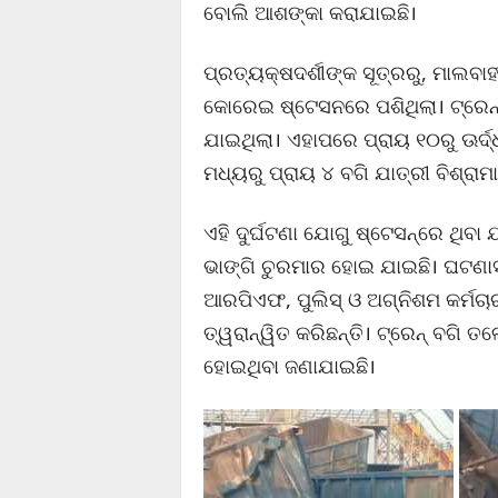
ବୋଲି ଆଶଙ୍କା କରାଯାଇଛି।
ପ୍ରତ୍ୟକ୍ଷଦର୍ଶୀଙ୍କ ସୂତ୍ରରୁ, ମାଲବାହୀ
କୋରେଇ ଷ୍ଟେସନରେ ପଶିଥିଲା। ଟ୍ରେନ୍‌ଟ
ଯାଇଥିଲା। ଏହାପରେ ପ୍ରାୟ ୧୦ରୁ ଊର୍ଦ୍
ମଧ୍ୟରୁ ପ୍ରାୟ ୪ ବଗି ଯାତ୍ରୀ ବିଶ୍ରା
ଏହି ଦୁର୍ଘଟଣା ଯୋଗୁ ଷ୍ଟେସନ୍‌ରେ ଥିବ
ଭାଙ୍ଗି ଚୁରମାର ହୋଇ ଯାଇଛି। ଘଟଣା
ଆରପିଏଫ, ପୁଲିସ୍‌ ଓ ଅଗ୍ନିଶମ କର୍ମଚା
ତ୍ୱରାନ୍ୱିତ କରିଛନ୍ତି। ଟ୍ରେନ୍‌ ବଗି 
ହୋଇଥିବା ଜଣାଯାଇଛି।