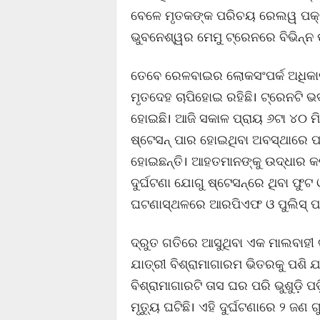
ବେଳେ ମୃତକଙ୍କ ପରିଚୟ ରେଲୱ ପକ୍ଷର
ଭୁବନେଶ୍ୱର ମେମୁ ଟ୍ରେନରେ ବିଭିନ୍ନ 
ତେବେ ରେଳବାଇର ଲୋକସଂପର୍କ ଅଧିକାରୀ
ମୃତଦେହ ଚାପିହୋଇ ରହିଛି। ଟ୍ରେନଟି ଭ
ହୋଇଛି। ଆଜି ସକାଳ ପ୍ରାୟ ୬ଟା ୪୦ ମିନ
ଷ୍ଟେସନ୍‌ ପାର ହୋଇଥିବା ଅବସ୍ଥାରେ ପଡ଼
ହୋଇଛନ୍ତି। ଆହତମାନଙ୍କୁ ଉଦ୍ଧାର କର
ଦୁର୍ଘଟଣା ଯୋଗୁ ଷ୍ଟେସନ୍‌ରେ ଥିବା ଫୁ
ଘଟଣାସ୍ଥଳରେ ଆରପିଏଫ ଓ ପୁଲିସ୍‌ ପହଞ୍
ଦ୍ରୁତ ଗତିରେ ଆସୁଥିବା ଏକ ମାଲବାହୀ ଟ୍ରେ
ଯାତ୍ରୀ ବିଶ୍ରାମାଗାରମ ଭିତରକୁ ପଶି
ବିଶ୍ରାମାଗାରଟି ତାସ ଘର ପରି ଭୁଶୁଡ଼ି 
ମୃତ୍ୟୁ ଘଟିଛି। ଏହି ଦୁର୍ଘଟଣାରେ ୨ ଜ