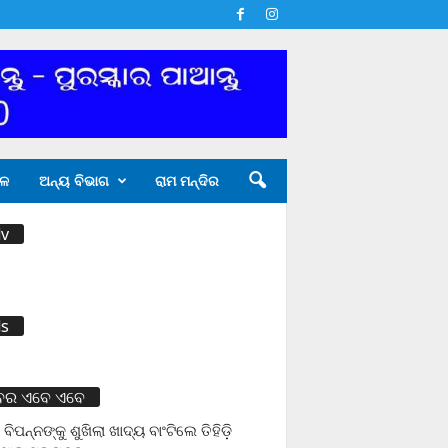
ଳ
ଅନ୍ୟ ବିଭାଗ
ରାମ ମନ୍ଦିର
v
s
ବର ଏବେ ଏବେ
 ବିପନ୍ନଙ୍କୁ ଶୁଖିଲା ଖାଦ୍ୟ ବାଂଟିଲେ ତିହିଡି଼