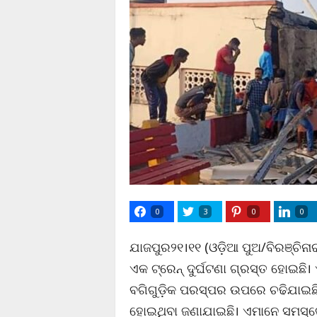
0
3
0
0
ଯାଜପୁର୨୧।୧୧ (ଓଡ଼ିଆ ପୁଅ/ବିରଞ୍ଚି
ଏକ ଟ୍ରେନ୍ ଦୁର୍ଘଟଣା ଗ୍ରସ୍ତ ହୋଇଛି
ବଗିଗୁଡ଼ିକ ପରସ୍ପର ଉପରେ ଚଢିଯାଇଛି
ହୋଇଥିବା ଜଣାଯାଇଛି। ଏମାନେ ସମସ୍