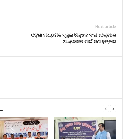
Next article
ଓଡ଼ିଶା ମାଧ୍ୟମିକ ସ୍କୁଲ ଶିକ୍ଷକ ସଂଘ (ଓଷ୍ଟା)ର
ଆନ୍ଦୋଳନ ପାଇଁ ରଣ ହୁଙ୍କାର