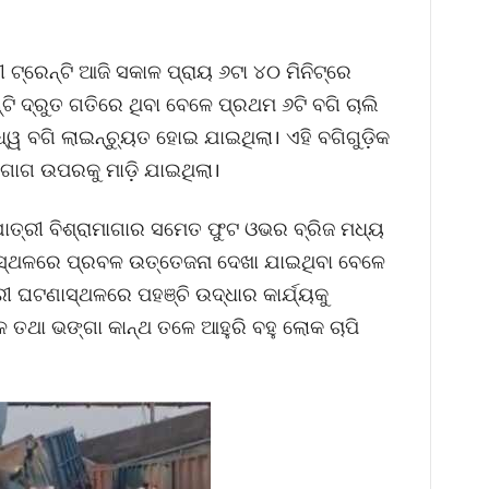
 ଟ୍ରେନ୍‌ଟି ଆଜି ସକାଳ ପ୍ରାୟ ୬ଟା ୪୦ ମିନିଟ୍‌ରେ
ି ଦ୍ରୁତ ଗତିରେ ଥିବା ବେଳେ ପ୍ରଥମ ୬ଟି ବଗି ଚାଲି
ଧ୍ୱ ବଗି ଲାଇନ୍‌ଚ୍ୟୁତ ହୋଇ ଯାଇଥିଲା। ଏହି ବଗିଗୁଡ଼ିକ
ମାଗାଗ ଉପରକୁ ମାଡ଼ି ଯାଇଥିଲା।
ା ଯାତ୍ରୀ ବିଶ୍ରାମାଗାର ସମେତ ଫୁଟ ଓଭର ବ୍ରିଜ ମଧ୍ୟ
ସ୍ଥଳରେ ପ୍ରବଳ ଉତ୍ତେଜନା ଦେଖା ଯାଇଥିବା ବେଳେ
ରୀ ଘଟଣାସ୍ଥଳରେ ପହଞ୍ଚି ଉଦ୍ଧାର କାର୍ଯ୍ୟକୁ
ତଳେ ତଥା ଭଙ୍ଗା କାନ୍ଥ ତଳେ ଆହୁରି ବହୁ ଲୋକ ଚାପି