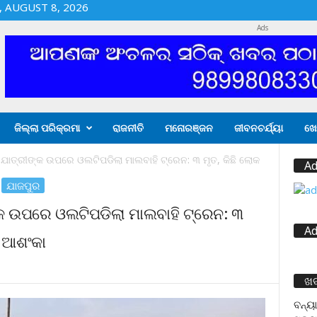
 AUGUST 8, 2026
Ads
ଜିଲ୍ଲା ପରିକ୍ରମା
ରାଜନୀତି
ମନୋରଞ୍ଜନ
ଜୀବନଚର୍ଯ୍ୟା
ଖେ
ାତ୍ରୀଙ୍କ ଉପରେ ଓଲଟିପଡିଲା ମାଲବାହି ଟ୍ରେନ: ୩ ମୃତ, କିଛି ଲୋକ
Ad
ଯାଜପୁର
କ ଉପରେ ଓଲଟିପଡିଲା ମାଲବାହି ଟ୍ରେନ: ୩
Ad
ା ଆଶଂକା
ଖ
ବନ୍ୟା