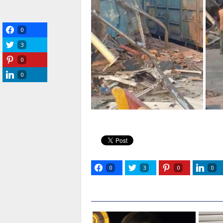
0
3
0
0
0
3
0
0