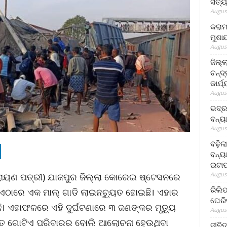
ସତ୍ୟ
August
କରାମ
ମୁଶା
August
ଜିଲ୍
ଚନ୍ଦ
କାର୍ଯ
August
ଭଦ୍ର
ବନ୍ୟ
August
ବଢ଼ିଲ
ବନ୍ୟା
ଇଟାପ
August
ନାରାୟଣ ପତ୍ରୀ) ଯାଜପୁର ଜିଲ୍ଲା କୋରେଇ ଷ୍ଟେସନରେ
ରିଲି
। ଏଠାରେ ଏକ ମାଲ୍ ଗାଡି ଲାଇନଚ୍ୟୁତ ହୋଇଛି। ଏହାର
ଘେରି
। ଏହାଫଳରେ ଏହି ଦୁର୍ଘଟଣା‌ରେ ୩ ଜଣଙ୍କର ମୃତ୍ୟୁ
August
ତେ ଗୋଟିଏ ପରିବାରର ବୋଲି ଆଲୋଚନା ହେଉଥିବା
ଜୀବିତ