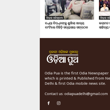
ଜିଲ୍ଲା ପରିକ୍ରମା
ଜିଲ୍ଲା ପର
ବନ୍ୟା ବିପନ୍ନଙ୍କୁ ଶୁଖିଲା ଖାଦ୍ୟ
କରାମତ 
ବାଂଟିଲେ ତିହିଡି଼ ସତ୍ୟସାଇ ସଙ୍ଗଠନ
ସାହିତ୍ୟ
Odia Pua is the first Odia Newspaper
which is printed & Published from N
Delhi & first Odia mobile news site.
Contact us:
odiapuadelhi@gmail.com