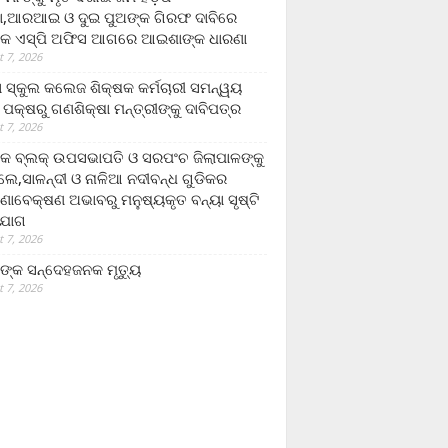
,ଆରଆଇ ଓ ଦୁଇ ପୁଅଙ୍କ ଗିରଫ ଦାବିରେ
କ ଏସ୍‌ପି ଅଫିସ ଆଗରେ ଆଇଶାଙ୍କ ଧାରଣା
 7, 2026
ା ସ୍କୁଲ କଲେଜ ଶିକ୍ଷକ କର୍ମଚାରୀ ସମନ୍ୱୟ
 ପକ୍ଷରୁ ଗଣଶିକ୍ଷା ମନ୍ତ୍ରୀଙ୍କୁ ଦାବିପତ୍ର
 7, 2026
କ ବ୍ଲକ୍ ଉପସଭାପତି ଓ ସରପଂଚ ଜିଲାପାଳଙ୍କୁ
ଲେ,ସାଳନ୍ଦୀ ଓ ନାଳିଆ ନଦୀବନ୍ଧ ଗୁଡିକର
ଣାବେକ୍ଷଣ ଅଭାବରୁ ମନୁଷ୍ୟକୃତ ବନ୍ୟା ସୃଷ୍ଟି
ଯୋଗ
 7, 2026
ଙ୍କ ସନ୍ଦେହଜନକ ମୃତ୍ୟୁ
 7, 2026