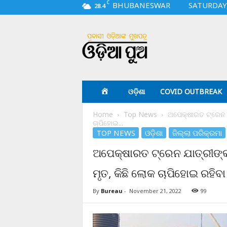
C
BHUBANESWAR
SATURDAY,
28.4
O
d
i
a
p
u
a
ଓଡ଼ିଶା
COVID OUTBREAK
.
c
Home
Top News
ଅପେକ୍ଷାରତ ଟ୍ରେନ ଯ
o
ଚାପିହୋଇ...
m
TOP NEWS
ଓଡ଼ିଶା
ଜିଲ୍ଲା ପରିକ୍ରମା
ଅପେକ୍ଷାରତ ଟ୍ରେନ ଯାତ୍ରୀଙ୍
ମୃତ, କିଛି ଲୋକ ଚାପିହୋଇ ରହିବ
By
Bureau
-
November 21, 2022
99