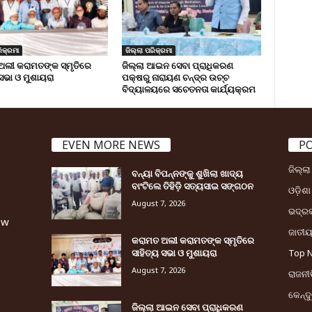
ିକ୍ରମା
ଜିଲ୍ଲା ପରିକ୍ରମା
ଅଲୀ କରାମତଙ୍କ ସ୍ମୃତିରେ
ଜିଲ୍ଲା ଆଇନ ସେବା ପ୍ରାଧିକରଣ
 ସଭା ଓ ମୁଶାୟରା
ପକ୍ଷରୁ ନାରାୟଣ ଚନ୍ଦ୍ର ଉଚ୍ଚ
ବିଦ୍ୟାଳୟରେ ସଚେତନତା କାର୍ଯ୍ୟକ୍ରମ
EVEN MORE NEWS
P
ଜିଲ୍ଲ
ବନ୍ୟା ବିପନ୍ନଙ୍କୁ ଶୁଖିଲା ଖାଦ୍ୟ
ବାଂଟିଲେ ତିହିଡି଼ ସତ୍ୟସାଇ ସଙ୍ଗଠନ
ଓଡ଼ିଶା
August 7, 2026
ଭଦ୍ର
ew
ଜାତୀ
କରାମତ ଅଲୀ କରାମତଙ୍କ ସ୍ମୃତିରେ
ସାହିତ୍ୟ ସଭା ଓ ମୁଶାୟରା
Top 
August 7, 2026
ରାଜନୀତ
କେନ୍ଦ
ଜିଲ୍ଲା ଆଇନ ସେବା ପ୍ରାଧିକରଣ