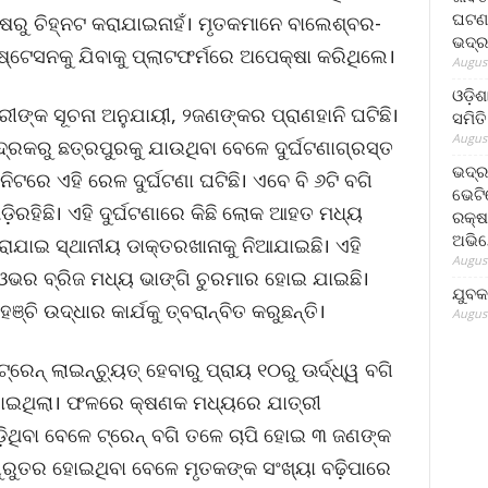
ଘଟଣା
ୁ ଚିହ୍ନଟ କରାଯାଇନାହଁ। ମୃତକମାନେ ବାଲେଶ୍ବର-
ଭଦ୍ର
ଷ୍ଟେସନକୁ ଯିବାକୁ ପ୍ଲାଟଫର୍ମରେ ଅପେକ୍ଷା କରିଥିଲେ।
August
ଓଡ଼ିଶ
ଙ୍କ ସୂଚନା ଅନୁଯାୟୀ, ୨ଜଣଙ୍କର ପ୍ରାଣହାନି ଘଟିଛି।
ସମିତି
August
ଦ୍ରକରୁ ଛତ୍ରପୁରକୁ ଯାଉଥିବା ବେଳେ ଦୁର୍ଘଟଣାଗ୍ରସ୍ତ
ଭଦ୍ର
ିଟରେ ଏହି ରେଳ ଦୁର୍ଘଟଣା ଘଟିଛି। ଏବେ ବି ୬ଟି ବଗି
ଭେଟି
ିରହିଛି। ‌ଏହି ଦୁର୍ଘଟଣାରେ କିଛି ଲୋକ ଆହତ ମଧ୍ୟ
ରକ୍ଷ
ଅଭି
ାଯାଇ ସ୍ଥାନୀୟ ଡାକ୍ତରଖାନାକୁ ନିଆଯାଇଛି। ଏହି
August
ଟ ଓଭର ବ୍ରିଜ ମଧ୍ୟ ଭାଙ୍ଗି ଚୁରମାର ହୋଇ ଯାଇଛି।
ଯୁବକ
ଚି ଉଦ୍ଧାର କାର୍ଯକୁ ତ୍ବରାନ୍ବିତ କରୁଛନ୍ତି।
August
ନ୍‌ ଲାଇନ୍‌ଚ୍ୟୁତ୍‌ ହେବାରୁ ପ୍ରାୟ ୧୦ରୁ ଊର୍ଦ୍ଧ୍ୱ ବଗି
 ଯାଇଥିଲା। ଫଳରେ କ୍ଷଣକ ମଧ୍ୟରେ ଯାତ୍ରୀ
ପଡ଼ିଥିବା ବେଳେ ଟ୍ରେନ୍‌ ବଗି ତଳେ ଚାପି ହୋଇ ୩ ଜଣଙ୍କ
ଣ ଗୁରୁତର ହୋଇଥିବା ବେଳେ ମୃତକଙ୍କ ସଂଖ୍ୟା ବଢ଼ିପାରେ