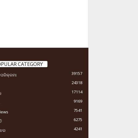
OPULAR CATEGORY
39157
ା ପରିକ୍ରମା
24318
17114
କ
9169
ୟ
7541
News
6275
ି
4241
ୁଝର