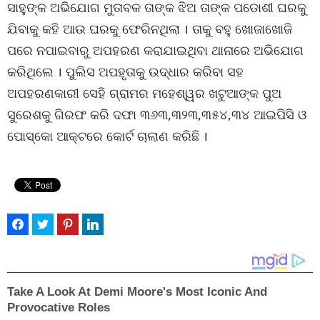
ସାହୁଙ୍କ ଅଭିଯୋଗ ମୁତାବକ ତାଙ୍କ ଝିଅ ତାଙ୍କ ପଡୋଶୀ ଘରକୁ
ଯିବାକୁ କହି ଆଉ ଘରକୁ ଫେରିନଥିଲା । ତାକୁ ବହୁ ଖୋଜାଖୋଜି
ପରେ ନପାଇବାରୁ ଅପହରଣ କରାଯାଇଥିବା ଥାନାରେ ଅଭିଯୋଗ
କରିଥିଲେ । ପୁଲିସ ଅପହୃତାକୁ ଉଦ୍ଧାର କରିବା ସହ
ଅପହରଣକାରୀ ସେହି ଗ୍ରାମର ମହେଶ୍ୱର ଖଟୁଆଙ୍କ ପୁଅ
ସୁରେଶକୁ ଗିରଫ କରି ଦଫା ୩୬୩,୩୨୩,୩୫୪,୩୪ ଆଇପିସି ଓ
ପୋସ୍କୋ ଆକ୍ଟରେ କୋର୍ଟ ଚାଲାଣ କରିଛି ।