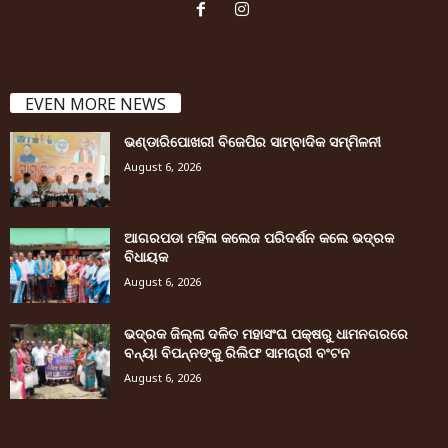
EVEN MORE NEWS
ଭଣ୍ଡାରିପୋଖରୀ ବିଜେପିର ସାମ୍ବାଦିକ ସମ୍ମିଳନୀ
August 6, 2026
ଆଗରପଡା ମହିଳା କଲେଜ ପରିଦର୍ଶନ କଲେ ଭଦ୍ରକ
ବିଧାୟକ
August 6, 2026
ଭଦ୍ରକ ଜିଲ୍ଲା ଦଳିତ ମହାସଂଘ ପକ୍ଷରୁ ଧାମନଗରରେ
ବନ୍ୟା ବିପନ୍ନଙ୍କୁ ରିଲିଫ ସାମଗ୍ରୀ ବଂଟନ
August 6, 2026