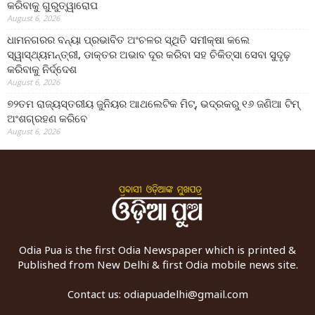
କରିବାକୁ ଗୁରୁତ୍ୱାରୋପ
August 6, 2026
ଧାମନଗରର ବନ୍ୟା ପ୍ରଭାବିତ ଅଂଚଳର ସ୍ଥିତି ସମୀକ୍ଷା କଲେ
ସ୍ୱାସ୍ଥ୍ୟମନ୍ତ୍ରୀ, ଡାକ୍ତର ଅଭାବ ଦୂର କରିବା ସହ ଚିକିତ୍ସା ସେବା ସୁଦୃଢ଼
କରିବାକୁ ନିର୍ଦ୍ଦେଶ
August 6, 2026
୭୨ତମ ରାଜ୍ୟସ୍ତରୀୟ ଜୁନିୟର ଆଥଲେଟିକ ମିଟ୍‌, ଭଦ୍ରକରୁ ୧୬ ଜଣିଆ ଟିମ୍
ଅଂଶଗ୍ରହଣ କରିବେ
August 6, 2026
Odia Pua is the first Odia Newspaper which is printed &
Published from New Delhi & first Odia mobile news site.
Contact us:
odiapuadelhi@gmail.com