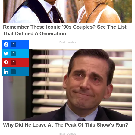
0
0
0
0