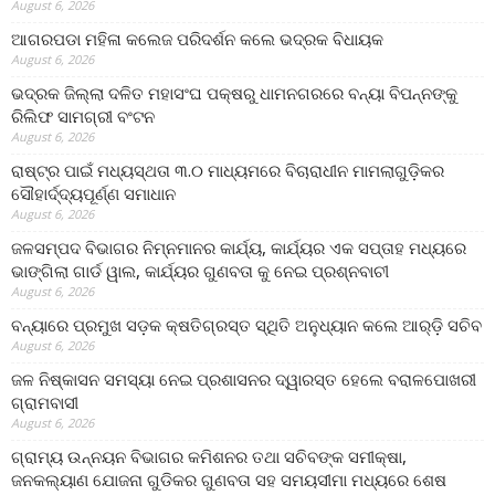
August 6, 2026
ଆଗରପଡା ମହିଳା କଲେଜ ପରିଦର୍ଶନ କଲେ ଭଦ୍ରକ ବିଧାୟକ
August 6, 2026
ଭଦ୍ରକ ଜିଲ୍ଲା ଦଳିତ ମହାସଂଘ ପକ୍ଷରୁ ଧାମନଗରରେ ବନ୍ୟା ବିପନ୍ନଙ୍କୁ
ରିଲିଫ ସାମଗ୍ରୀ ବଂଟନ
August 6, 2026
ରାଷ୍ଟ୍ର ପାଇଁ ମଧ୍ୟସ୍ଥତା ୩.୦ ମାଧ୍ୟମରେ ବିଚାରାଧୀନ ମାମଲାଗୁଡ଼ିକର
ସୌହାର୍ଦ୍ଦ୍ୟପୂର୍ଣ୍ଣ ସମାଧାନ
August 6, 2026
ଜଳସମ୍ପଦ ବିଭାଗର ନିମ୍ନମାନର କାର୍ଯ୍ୟ, କାର୍ଯ୍ୟର ଏକ ସପ୍ତାହ ମଧ୍ୟରେ
ଭାଙ୍ଗିଲା ଗାର୍ଡ ୱାଲ, କାର୍ଯ୍ୟର ଗୁଣବତା କୁ ନେଇ ପ୍ରଶ୍ନବାଚୀ
August 6, 2026
ବନ୍ୟାରେ ପ୍ରମୁଖ ସଡ଼କ କ୍ଷତିଗ୍ରସ୍ତ ସ୍ଥିତି ଅନୁଧ୍ୟାନ କଲେ ଆର୍‌ଡ଼ି ସଚିବ
August 6, 2026
ଜଳ ନିଷ୍କାସନ ସମସ୍ୟା ନେଇ ପ୍ରଶାସନର ଦ୍ୱାରସ୍ତ ହେଲେ ବରାଳପୋଖରୀ
ଗ୍ରାମବାସୀ
August 6, 2026
ଗ୍ରାମ୍ୟ ଉନ୍ନୟନ ବିଭାଗର କମିଶନର ତଥା ସଚିବଙ୍କ ସମୀକ୍ଷା,
ଜନକଲ୍ୟାଣ ଯୋଜନା ଗୁଡିକର ଗୁଣବତା ସହ ସମୟସୀମା ମଧ୍ୟରେ ଶେଷ