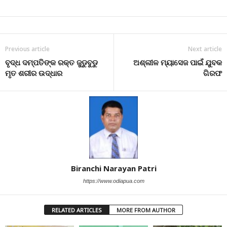
Previous article
Next article
ବୃଦ୍ଧ ଦମ୍ପତିଙ୍କ ରକ୍ତ ଜୁଡୁବୁଡୁ
ଅଶ୍ଲୀଳ ମ୍ୟାସେଜ ପାଇଁ ଯୁବକ
ମୃତ ଶରୀର ଉଦ୍ଧାର
ଗିରଫ
Biranchi Narayan Patri
https://www.odiapua.com
RELATED ARTICLES
MORE FROM AUTHOR