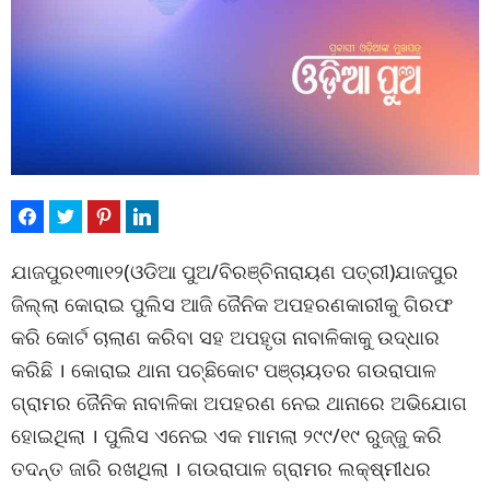
ଯାଜପୁର୧୩ା୧୨(ଓଡିଆ ପୁଅ/ବିରଞ୍ଚିନାରାୟଣ ପତ୍ରୀ)ଯାଜପୁର
ଜିଲ୍ଲା କୋରାଇ ପୁଲିସ ଆଜି ଜୈନିକ ଅପହରଣକାରୀକୁ ଗିରଫ
କରି କୋର୍ଟ ଚାଲାଣ କରିବା ସହ ଅପହୃତା ନାବାଳିକାକୁ ଉଦ୍ଧାର
କରିଛି । କୋରାଇ ଥାନା ପଚ୍ଛିକୋଟ ପଞ୍ଚାୟତର ଗଉରାପାଳ
ଗ୍ରାମର ଜୈନିକ ନାବାଳିକା ଅପହରଣ ନେଇ ଥାନାରେ ଅଭିଯୋଗ
ହୋଇଥିଲା । ପୁଲିସ ଏନେଇ ଏକ ମାମଲା ୨୯୯/୧୯ ରୁଜ୍ଜୁ କରି
ତଦନ୍ତ ଜାରି ରଖଥିଲା । ଗଉରାପାଳ ଗ୍ରାମର ଲକ୍ଷ୍ମୀଧର