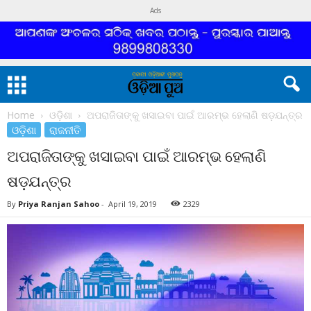
Ads
Home
ଓଡ଼ିଶା
ଅପରାଜିତାଙ୍କୁ ଖସାଇବା ପାଇଁ ଆରମ୍ଭ ହେଲାଣି ଷଡ଼ଯନ୍ତ୍ର
ଓଡ଼ିଶା
ରାଜନୀତି
ଅପରାଜିତାଙ୍କୁ ଖସାଇବା ପାଇଁ ଆରମ୍ଭ ହେଲାଣି
ଷଡ଼ଯନ୍ତ୍ର
By
Priya Ranjan Sahoo
-
April 19, 2019
2329