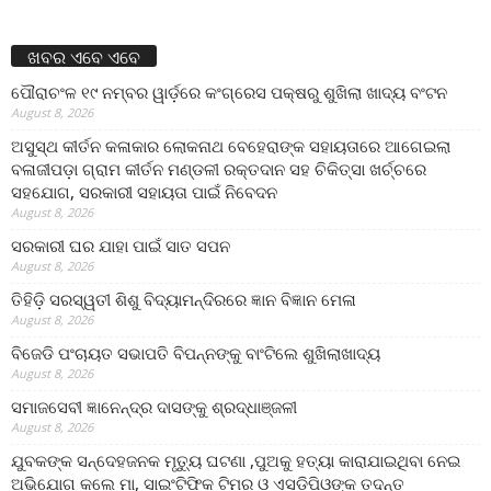
ଖବର ଏବେ ଏବେ
ପୌରାଚଂଳ ୧୯ ନମ୍ବର ୱାର୍ଡ଼ରେ କଂଗ୍ରେସ ପକ୍ଷରୁ ଶୁଖିଲା ଖାଦ୍ୟ ବଂଟନ
August 8, 2026
ଅସୁସ୍ଥ କୀର୍ତନ କଳାକାର ଲୋକନାଥ ବେହେରାଙ୍କ ସହାୟତାରେ ଆଗେଇଲା
ବଳାଜୀପଡ଼ା ଗ୍ରାମ କୀର୍ତନ ମଣ୍ଡଳୀ ରକ୍ତଦାନ ସହ ଚିକିତ୍ସା ଖର୍ଚ୍ଚରେ
ସହଯୋଗ, ସରକାରୀ ସହାୟତା ପାଇଁ ନିବେଦନ
August 8, 2026
ସରକାରୀ ଘର ଯାହା ପାଇଁ ସାତ ସପନ
August 8, 2026
ତିହିଡି଼ ସରସ୍ୱତୀ ଶିଶୁ ବିଦ୍ୟାମନ୍ଦିରରେ ଜ୍ଞାନ ବିଜ୍ଞାନ ମେଳା
August 8, 2026
ବିଜେଡି ପଂଚାୟତ ସଭାପତି ବିପନ୍ନଙ୍କୁ ବାଂଟିଲେ ଶୁଖିଲାଖାଦ୍ୟ
August 8, 2026
ସମାଜସେବୀ ଜ୍ଞାନେନ୍ଦ୍ର ଦାସଙ୍କୁ ଶ୍ରଦ୍ଧାଞ୍ଜଳୀ
August 8, 2026
ଯୁବକଙ୍କ ସନ୍ଦେହଜନକ ମୃତ୍ୟୁ ଘଟଣା ,ପୁଅକୁ ହତ୍ୟା କାରାଯାଇଥିବା ନେଇ
ଅଭିଯୋଗ କଲେ ମା, ସାଇଂଟିଫିକ ଟିମର ଓ ଏସଡ଼ିପିଓଙ୍କ ତଦନ୍ତ