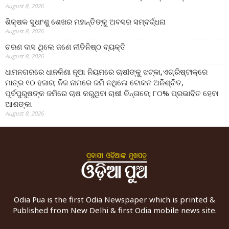
August 8, 2026
ଶିକ୍ଷକ ସୁଧାଂଶୁ ଶେଖର ମହାନ୍ତିଙ୍କୁ ଅବସର ସମ୍ବର୍ଦ୍ଧନା
August 8, 2026
ଚରଣ ଦାସ ଥିଲେ ଜଣେ ନୀତିନିଷ୍ଠ ବ୍ୟକ୍ତି
August 8, 2026
ଧାମନଗରରେ ଧାନକିଣା ନୂଆ ନିୟମରେ ଚାଷୀଙ୍କୁ ଝଟ୍‌କା,ଏଗ୍ରିଷ୍ଟାକ୍‌ରେ
ମାତ୍ର ୧୦ ହଜାର; ନିଜ ନାମରେ ଜମି ନଥିଲେ ଟୋକନ ଅନିଶ୍ଚିତ,
ପୂର୍ବପୁରୁଷଙ୍କ ଜମିରେ ଚାଷ କରୁଥିବା ଚାଷୀ ଚିନ୍ତାରେ; ୮୦% ପ୍ରଭାବିତ ହେବା
ଆଶଙ୍କା
August 8, 2026
Odia Pua is the first Odia Newspaper which is printed &
Published from New Delhi & first Odia mobile news site.