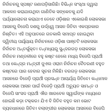
ନିର୍ବାଚନରୁ ସ୍ପଷ୍ଟ ଜଣାପଡ଼ିସାରିଛି। ବିଭିନ୍ନ ସଂସ୍ଥା ଦ୍ୱାରା
ଆକଳନ କରାଯାଉଥିବା ଗାଣିତିକ ସଙ୍କେତକୁ ଯଦି
ପର୍ଯ୍ୟାଲୋଚନା କରାଯାଏ ତେବେ ଓଡ଼ିଶାର ଏକୋଇଶି ଲୋକସଭା
ଆସନରୁ ବିଜେପି ଦଶରୁ ଉର୍ଦ୍ଧ୍ୱ ଆସନ ଜିତିବା ଏକପ୍ରକାର
ନିଶ୍ଚିତ। ଏହି ଅନୁପାତରେ ଗତକାଲି ସମାପ୍ତ ହୋଇଥିବା
ଦ୍ୱିତୀୟ ପର୍ୟ୍ୟାୟ ନିର୍ବାଚନରେ ଓଡ଼ିଶା ପାଞ୍ଚଟି ଲୋକସଭା
ନିର୍ବାଚନ ଅନ୍ତର୍ଭୁକ୍ତ। ତନ୍ମଧ୍ୟରୁ ସୁନ୍ଦରଗଡ଼ ଲୋକସଭା
ନିର୍ବାଚନ ମଣ୍ଡଳୀରେ ବହୁ କଷ୍ଟ ହେଲେ ମଧ୍ୟ ବିଜେପି ପ୍ରାର୍ଥୀ
ତଥା କେନ୍ଦ୍ର ମନ୍ତ୍ରୀ ଜୁଏଲ ଓରାମ ନିର୍ବାଚନ ବୈତରଣୀ ବହୁତ
କଷ୍ଟରେ ପାର ହେବାର ସୂଚନା ମିଳିଛି। ବରଗଡ଼ ଲୋକସଭା
ଆସନରେ ବିଜେଡ଼ି ପ୍ରାର୍ଥୀ ପ୍ରସନ୍ନ ଆଚାର୍ଯ୍ୟ ଜିତିବେ। କନ୍ଧମାଳ
ଲୋକସଭା ଆସନ ପାଇଁ ବିଜେଡ଼ି ପ୍ରାର୍ଥୀ ଅଚ୍ୟୁତ ସାମନ୍ତ ଓ
ବିଜେପି ସାଂସଦ ପ୍ରାର୍ଥୀ ଐର ଖାରବେଳ ସ୍ୱାଇଁଙ୍କ ମଧ୍ୟରେ
ହୋଇଛି କଡ଼ା ଟକ୍କର। ଯିଏ ବି ଜିତିବ ବହୁତ କମ ଭୋଟ
ବ୍ୟବଧାନରେ ଜିତିବ। ବଲାଙ୍ଗୀର ଲୋକସଭା ଆସନରେ ବିଜେପି