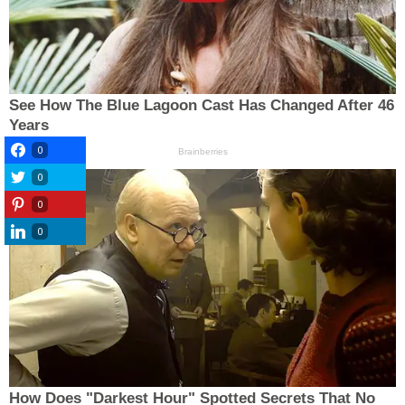
0
0
0
0