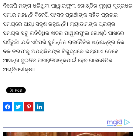
ବିଜେପି ମଙ୍ଗ ଧରିଥିବା ପାୱାରଫୁଲ ଗୋଷ୍ଠିର ମୁଖ୍ୟ ସୂତ୍ରଧର
ସମୀର ମହାନ୍ତି ବିଜେପି ସାଂସଦ ପ୍ରାର୍ଥୀଙ୍କ ସହିତ ପ୍ରଚାର
ସମୟରେ ଛାୟା ସଦୃଶ ରହୁଛନ୍ତି। ମ୍ୟାଡାମଙ୍କ ପ୍ରଚାର
ସମୟର ସବୁ ଗତିବିଧିର ଖବର ପାୱାରଫୁଲ ଗୋଷ୍ଠି ପାଖରେ
ପହଁଚୁଛି। ଯଦି ଏହିପରି ସୁଚିନ୍ତିତ ରାଜନୈତିକ ଷଡ଼ଯନ୍ତ୍ର ନିଜ
ଦଳ ତରଫରୁ ଅପରାଜିତାଙ୍କ ବିରୁଦ୍ଧରେ ରଚାଯାଏ ତେବେ
ଆସନ୍ତା ଦୁଇଦିନ ଅପରାଜିତାଙ୍କପାଇଁ ହେବ ଗାଜନୈତିକ
ଅଗ୍ନିପରୀକ୍ଷା।