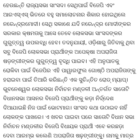
ହେଉଛନ୍ତି ରାଜ୍ୟସଭା ସାଂସଦ। ସେଥିପାଇଁ ବିଜେପି ଏବଂ
ଆରଏସ୍ଏସ୍ ଭିତରେ ବହୁ ସମାଲୋଚନାର ଶିକାର ହୋଇଥିଲେ
ନରେନ୍ଦ୍ରମୋଦୀ। ସେଥି ସକାଶେ ଯଦି ନରେନ୍ଦ୍ର ମୋଦୀଙ୍କର
ସରକାର କ୍ଷମତାକୁ ଆସେ ତେବେ ଲୋକସଭା ସାଂସଦଙ୍କର
ଗୁରୁତ୍ତ୍ୱ ଉପଲବ୍ଧି ହେବ। ତଦନୁଯାୟୀ, ଓଡ଼ିଶାରୁ ଜିତିବାକୁ ଥିବା
ସବୁ ବିଜେପି ଲୋକସଭା ପ୍ରାର୍ଥୀଙ୍କ ଅପେକ୍ଷା ଅପରାଜିତା
ଷଡ଼ଙ୍ଗୀଙ୍କର ଗୁରୁତ୍ତ୍ୱ ବୃଦ୍ଧି ପାଇବ। ଏହି ଅନୁପାତକୁ
ରୋକିବା ପାଇଁ ବିଜେପିର ଏହି ପାୱାରଫୁଲ ଗୋଷ୍ଠି ଅପରାଜିତାଙ୍କୁ
ହରାଇବା ପାଇଁ ତିଆରି କରିଛନ୍ତି ଏକ ସୁଚିନ୍ତିତ ରୋଡ୍ ମ୍ୟାପ୍।
ଭୁବନେଶ୍ୱର ଲୋକସଭା ନିର୍ବାଚନ ମଣ୍ଡଳୀ ଅନ୍ତର୍ଗତ ସାତୋଟି
ବିଧାନସଭା ଆସନର ବିଜେପି ପ୍ରାର୍ଥୀଙ୍କୁ କଡ଼ା ନିର୍ଦ୍ଦେଶ
ଦିଆଯାଇଛି ନିଜ ପାଇଁ ଭୋଟମାଗ। ସାଂସଦ କଥା ଉଠାଇବ ନାହିଁ
ଲୋକଙ୍କ ପାଖରେ। ଏ ଖବର ପାଇବା ପରେ ସାତୋଟି ବିଧାନ ସଭା
ନିର୍ବାଚନ ମଣ୍ଡଳୀର ବିଜେପି ବିଧାୟକ ପ୍ରାର୍ଥୀ ଏବେ କରଛଡ଼ା
ଦେବା ଆରମ୍ଭ କଲେଣି ଅପରାଜିତା ଷଢ଼ଙ୍ଗୀଙ୍କୁ। ନାମକୁ ମାତ୍ର