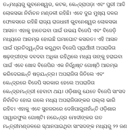
ତନ୍ମଧ୍ୟରୁ ଭୁବନେଶ୍ୱର, କଟକ, କେନ୍ଦ୍ରାପଡ଼ା ଏବଂ ପୁରୀ ଆଦି
ଲୋକସଭା ନିର୍ବାଚନ ମଣ୍ଡଳୀ ରହିଛି। ଏବେ ଦୁଇ ମୁଖ୍ୟ ଦଳର
ଫୋକସରେ ରହିଛି ରାଜ୍ୟ ରାଜଧାନୀ ଭୁବନେଶ୍ୱର ଲୋକସଭା
ଆସନ। ଏହାକୁ ହାତେଇବା ପାଇଁ ଉଭୟ ବିଜେପି ଏବଂ ବିଜେଡ଼ି
ମଧ୍ୟରେ ଆରମ୍ଭ ହୋଇଛି ଘମାଘୋଟ କସରତ। ଏହି ଆସନ
ପାଇଁ ପ୍ରତିଦ୍ୱନ୍ଦିତା କରୁଥିବା ବିଜେପି ପ୍ରାର୍ଥୀନୀ ଅପରାଜିତା
ଷଢ଼ଙ୍ଗୀଙ୍କ ଦବଦବା ଅଧିକା ରହିଥିଲେ ମଧ୍ୟ ତାଙ୍କୁ ହରାଇବା
ପାଇଁ ଏବେ ଖୋଦ ବିଜେପିର ଏକ ନିର୍ଦ୍ଧିଷ୍ଟ ଗୋଷ୍ଠି ଆରମ୍ଭ
କରିଦେଇଛନ୍ତି ଷଡ଼ଯନ୍ତ୍ର। ଅପରାଜିତା ଜିତିଲେ ଏବଂ
କେନ୍ଦ୍ରରେ ବିଜେପି ସରକାର ହେଲେ ଅପରାଜିତା
କେନ୍ଦ୍ରମନ୍ତ୍ରୀ ହେବାଟା ଥୟ। ଓଡ଼ିଶାରୁ ଯେତେ ବିଜେପି ସାଂସଦ
ନିର୍ବାଚିତ ହୋଇ ଗଲେ ମଧ୍ୟ ଅପରାଜିତାଙ୍କର ପଲ୍ଲା ଭାରି
ରହିବ। ଏହାକୁ ଏବେ ସୁନଜରରେ ଦେଖିପାରୁନାହାଁନ୍ତି ଓଡ଼ିଶାର
ପାୱାରଫୁଲ ଗୋଷ୍ଟି। ନରେନ୍ଦ୍ର ମୋଦୀଙ୍କର ଗତ
ମନ୍ତ୍ରୀମଣ୍ଡଳରେ ସ୍ଥାନପାଇଥିବା ସାଂସଦଙ୍କ ମଧ୍ୟରୁ ୨୨ ଜଣ