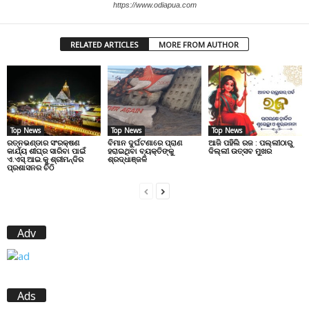
https://www.odiapua.com
RELATED ARTICLES
MORE FROM AUTHOR
Top News
Top News
Top News
ରତ୍ନଭଣ୍ଡାର ସଂରକ୍ଷଣ
ବିମାନ ଦୁର୍ଘଟଣାରେ ପ୍ରାଣ
ଆଜି ପହିଲି ରଜ : ପଲ୍ଲୀଠାରୁ
କାର୍ଯ୍ୟ ଶୀଘ୍ର ସାରିବା ପାଇଁ
ହରାଇଥିବା ବ୍ୟକ୍ତିଙ୍କୁ
ଦିଲ୍ଲୀ ଉତ୍ସବ ମୁଖର
ଏ.ଏସ୍.ଆଇ.କୁ ଶ୍ରୀମନ୍ଦିର
ଶ୍ରଦ୍ଧାଞ୍ଜଳି
ପ୍ରଶାସନର ଚିଠି
Adv
Ads