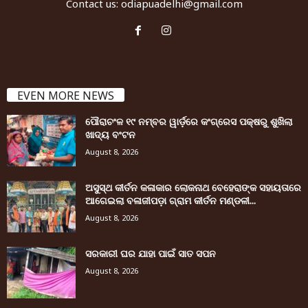
Contact us:
odiapuadelhi@gmail.com
EVEN MORE NEWS
ପୌରାଚଂଳ ୧୯ ନମ୍ବର ୱାର୍ଡ଼ରେ କଂଗ୍ରେସ ପକ୍ଷରୁ ଶୁଖିଲା
ଖାଦ୍ୟ ବଂଟନ
August 8, 2026
ଅସୁସ୍ଥ କୀର୍ତନ କଳାକାର ଲୋକନାଥ ବେହେରାଙ୍କ ସହାୟତାରେ
ଆଗେଇଲା ବଳାଜୀପଡ଼ା ଗ୍ରାମ କୀର୍ତନ ମଣ୍ଡଳୀ...
August 8, 2026
ସରକାରୀ ଘର ଯାହା ପାଇଁ ସାତ ସପନ
August 8, 2026