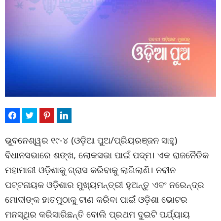
ଭୁବନେଶ୍ୱର ୧୯-୪ (ଓଡ଼ିଆ ପୁଅ/ପ୍ରିୟରଞ୍ଜନ ସାହୁ)
ବିଧାନସଭାରେ ଶଙ୍ଖ, ଲୋକସଭା ପାଇଁ ପଦ୍ମ। ଏକ ରାଜନୈତିକ
ମହାମାରୀ ଓଡ଼ିଶାକୁ ଗ୍ରାସ କରିବାକୁ ଲାଗିଲାଣି। ନବୀନ
ପଟ୍ଟନାୟକ ଓଡ଼ିଶାର ମୁଖ୍ୟମନ୍ତ୍ରୀ ହୁଅନ୍ତୁ ଏବଂ ନରେନ୍ଦ୍ର
ମୋଦୀଙ୍କ ହାତମୁଠାକୁ ଟାଣ କରିବା ପାଇଁ ଓଡ଼ିଶା ଭୋଟର
ମନସ୍ଥିର କରିସାରିଛନ୍ତି ବୋଲି ପ୍ରଥମ ଦୁଇଟି ପର୍ଯ୍ୟାୟ