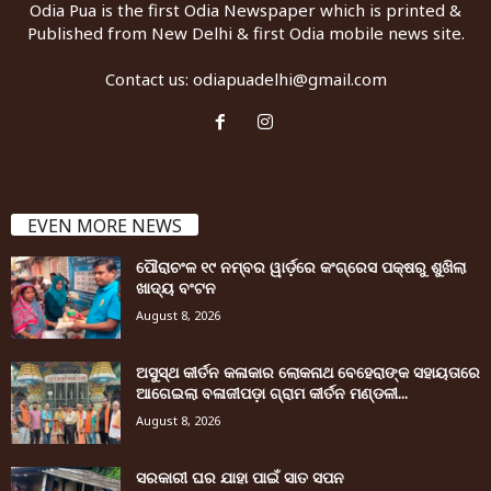
Odia Pua is the first Odia Newspaper which is printed &
Published from New Delhi & first Odia mobile news site.
Contact us:
odiapuadelhi@gmail.com
EVEN MORE NEWS
ପୌରାଚଂଳ ୧୯ ନମ୍ବର ୱାର୍ଡ଼ରେ କଂଗ୍ରେସ ପକ୍ଷରୁ ଶୁଖିଲା
ଖାଦ୍ୟ ବଂଟନ
August 8, 2026
ଅସୁସ୍ଥ କୀର୍ତନ କଳାକାର ଲୋକନାଥ ବେହେରାଙ୍କ ସହାୟତାରେ
ଆଗେଇଲା ବଳାଜୀପଡ଼ା ଗ୍ରାମ କୀର୍ତନ ମଣ୍ଡଳୀ...
August 8, 2026
ସରକାରୀ ଘର ଯାହା ପାଇଁ ସାତ ସପନ