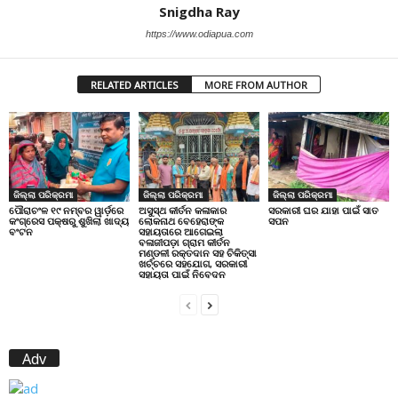
Snigdha Ray
https://www.odiapua.com
RELATED ARTICLES
MORE FROM AUTHOR
ଜିଲ୍ଲା ପରିକ୍ରମା
ଜିଲ୍ଲା ପରିକ୍ରମା
ଜିଲ୍ଲା ପରିକ୍ରମା
ପୌରାଚଂଳ ୧୯ ନମ୍ବର ୱାର୍ଡ଼ରେ
ଅସୁସ୍ଥ କୀର୍ତନ କଳାକାର
ସରକାରୀ ଘର ଯାହା ପାଇଁ ସାତ
କଂଗ୍ରେସ ପକ୍ଷରୁ ଶୁଖିଲା ଖାଦ୍ୟ
ଲୋକନାଥ ବେହେରାଙ୍କ
ସପନ
ବଂଟନ
ସହାୟତାରେ ଆଗେଇଲା
ବଳାଜୀପଡ଼ା ଗ୍ରାମ କୀର୍ତନ
ମଣ୍ଡଳୀ ରକ୍ତଦାନ ସହ ଚିକିତ୍ସା
ଖର୍ଚ୍ଚରେ ସହଯୋଗ, ସରକାରୀ
ସହାୟତା ପାଇଁ ନିବେଦନ
Adv