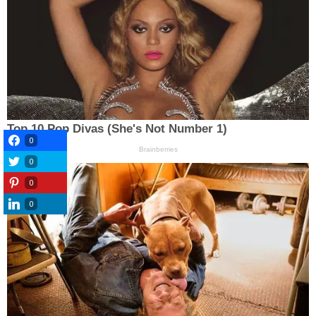
0
0
0
0