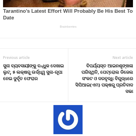
Previous article
Next article
ସୁନା ବ୍ୟବସାୟୀଙ୍କୁ ବନ୍ଧୁକ ଦେଖାଇ
ବିପର୍ଯ୍ୟସ୍ତ ଆଇନଶୃଙ୍ଖଳା
ଲୁଟ୍‌, ୫ ଲକ୍ଷରୁ ଉର୍ଦ୍ଧ୍ୱ ସୁନା-ରୂପା
ପରିସ୍ଥିତି, ପେଟ୍ରୋଲ ଡିଜେଲ
ନେଇ ଦୁର୍ବୃତ ଫେରାର
ସଂକଟ ଓ ଦରବୃଦ୍ଧି ବିରୁଦ୍ଧରେ
ସିପିଆଇ(ଏମ) ପକ୍ଷରୁ ପ୍ରତିବାଦ
ସଭା