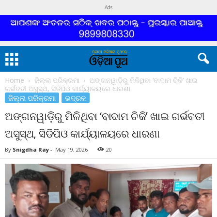
Ads
Home
ଜିଲ୍ଲା ପରିକ୍ରମା
ଅଙ୍ଗନୱାଡ଼ିରୁ ମିଳିଥିବା ‘ବାଦାମ ଚିକି’ ଖାଇ
ଗର୍ଭବତୀ ଅସୁସ୍ଥ, ସିଡିପିଓ କାର୍ଯ୍ୟାଳୟରେ ଧାରଣା
ଜିଲ୍ଲା ପରିକ୍ରମା
ଭଦ୍ରକ
ଅଙ୍ଗନୱାଡ଼ିରୁ ମିଳିଥିବା ‘ବାଦାମ ଚିକି’ ଖାଇ ଗର୍ଭବତୀ
ଅସୁସ୍ଥ, ସିଡିପିଓ କାର୍ଯ୍ୟାଳୟରେ ଧାରଣା
By
Snigdha Ray
-
May 19, 2026
20