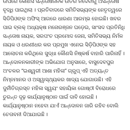
ଉପରେ କୌଣସି ସନ୍ତୋଷଜନକ ଉତର ନଦେବାରୁ ଅସନ୍ତୋଷ
ବୃଦ୍ଧି ପାଇଥିଲା । ପ୍ରତିବାଦରେ ସମିତିସଭ୍ୟଙ୍କ ନେତୃତ୍ୱରେ
ସିଡିପିଓଙ୍କ ଅଫିସ୍ ଆଗରେ ଧାରଣା ଆରମ୍ଭ ହୋଇଛି। ଖବର
ପାଇ ବ୍ଲକ୍ ଅଧ୍ୟକ୍ଷ ମନୋରଞ୍ଜନ ଘଡ଼େଇ, ସାଂସଦ ପ୍ରତିନିଧି
ସନ୍ତୋଷ ନାୟକ, ସରପଂଚ ପ୍ରମୋଦ ଜେନା, ସମିତିସଭ୍ୟ ନିର୍ମଳ
ନାୟକ ଓ ଧରଣୀଧର କର ପ୍ରମୁଖ ଏନେଇ ସିଡ଼ିପିଓଙ୍କ ସହ
ଆଲୋଚନା କରିଥିଲେ ସୁଦ୍ଧା କୌଣସି ନିଷ୍କର୍ଷ ବାହାରି ପାରିନାହିଁ ।
ଆନ୍ଦୋଳନକାରୀଙ୍କ ଅଭିଯୋଗ ଅନୁସାରେ, ବାସୁଦେବପୁର
ଅଂଚଳର “ଇଶ୍ୱରୀ ଆଶା ମହିଳା” ଗ୍ରୁପ୍ ଏହି ଅତ୍ୟନ୍ତ
ନିମ୍ନମାନର ଓ ଅସ୍ୱାସ୍ଥ୍ୟକର ଖାଦ୍ୟ ଯୋଗାଉଛି। ଏହି
ଦୁର୍ନୀତିଗ୍ରସ୍ତ ମହିଳା ସ୍ୱୟଂ ସହାୟିକା ଗୋଷ୍ଠୀ ବିରୋଧରେ
ତୁରନ୍ତ ଦୃଢ଼ କାର୍ଯ୍ୟାନୁଷ୍ଠାନ ପାଇଁ ଦାବି ହୋଇଛି ।
କାର୍ଯ୍ୟାନୁଷ୍ଠାନ ନହେବା ଯାଏଁ ଆନ୍ଦୋଳନ ଜାରି ରହିବ ବୋଲି
ଚେତାବନୀ ଦିଆଯାଇଛି ।