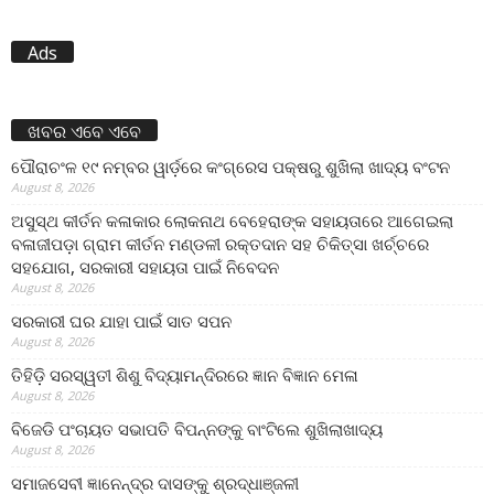
Ads
ଖବର ଏବେ ଏବେ
ପୌରାଚଂଳ ୧୯ ନମ୍ବର ୱାର୍ଡ଼ରେ କଂଗ୍ରେସ ପକ୍ଷରୁ ଶୁଖିଲା ଖାଦ୍ୟ ବଂଟନ
August 8, 2026
ଅସୁସ୍ଥ କୀର୍ତନ କଳାକାର ଲୋକନାଥ ବେହେରାଙ୍କ ସହାୟତାରେ ଆଗେଇଲା
ବଳାଜୀପଡ଼ା ଗ୍ରାମ କୀର୍ତନ ମଣ୍ଡଳୀ ରକ୍ତଦାନ ସହ ଚିକିତ୍ସା ଖର୍ଚ୍ଚରେ
ସହଯୋଗ, ସରକାରୀ ସହାୟତା ପାଇଁ ନିବେଦନ
August 8, 2026
ସରକାରୀ ଘର ଯାହା ପାଇଁ ସାତ ସପନ
August 8, 2026
ତିହିଡି଼ ସରସ୍ୱତୀ ଶିଶୁ ବିଦ୍ୟାମନ୍ଦିରରେ ଜ୍ଞାନ ବିଜ୍ଞାନ ମେଳା
August 8, 2026
ବିଜେଡି ପଂଚାୟତ ସଭାପତି ବିପନ୍ନଙ୍କୁ ବାଂଟିଲେ ଶୁଖିଲାଖାଦ୍ୟ
August 8, 2026
ସମାଜସେବୀ ଜ୍ଞାନେନ୍ଦ୍ର ଦାସଙ୍କୁ ଶ୍ରଦ୍ଧାଞ୍ଜଳୀ