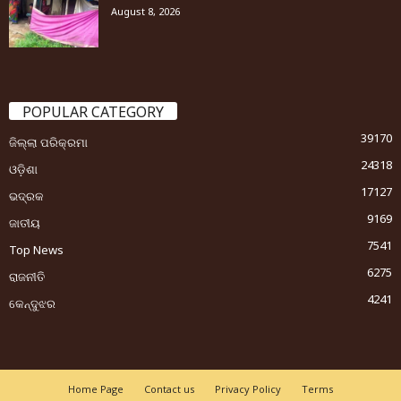
August 8, 2026
POPULAR CATEGORY
39170
ଜିଲ୍ଲା ପରିକ୍ରମା
24318
ଓଡ଼ିଶା
17127
ଭଦ୍ରକ
9169
ଜାତୀୟ
7541
Top News
6275
ରାଜନୀତି
4241
କେନ୍ଦୁଝର
Home Page
Contact us
Privacy Policy
Terms