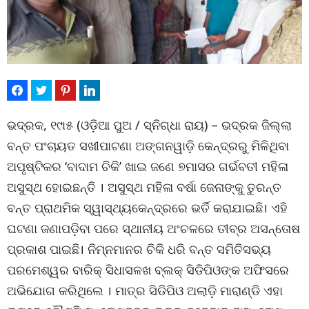
ଭଦ୍ରକ, ୧୯ା୫ (ଓଡ଼ିଆ ପୁଅ / ସ୍ନିଗ୍ଧା ରାୟ) – ଭଦ୍ରକ ଜିଲ୍ଲା
ବନ୍ତ ପଂଚାୟତ ସଖୀପାଟଣା ଅଙ୍ଗନୱାଡ଼ି କେନ୍ଦ୍ରରୁ ମିଳିଥିବା
ଅପୃଷ୍ଟିକର ‘ବାଦାମ ଚିକି’ ଖାଇ ଜଣେ ୭ମାସର ଗର୍ଭବତୀ ମହିଳା
ଅସୁସ୍ଥ ହୋଇଛନ୍ତି । ଅସୁସ୍ଥ ମହିଳା ବର୍ଷା ଜେନାଙ୍କୁ ତୁରନ୍ତ
ବନ୍ତ ପ୍ରାଥମିକ ସ୍ୱାସ୍ଥ୍ୟକେନ୍ଦ୍ରରେ ଭର୍ତି କରାଯାଇଛି। ଏହି
ଘଟଣା ଜଣାପଡ଼ିବା ପରେ ସ୍ଥାନୀୟ ଅଂଚଳରେ ତୀବ୍ର ଅସନ୍ତୋଷ
ପ୍ରକାଶ ପାଇଛି। ନିମ୍ନମାନର ଚିକି ଧରି ବନ୍ତ ସମିତିସଭ୍ୟ
ପରମେଶ୍ୱର ବାରିକ୍ ସିଧାସଳଖ ବ୍ଲକ୍ ସିଡିପିଓଙ୍କ ଅଫିସରେ
ଅଭିଯୋଗ କରିଥିଲେ । ମାତ୍ର ସିଡିପିଓ ଅଲାଡ଼ି ମାରାଣ୍ଡି ଏହା