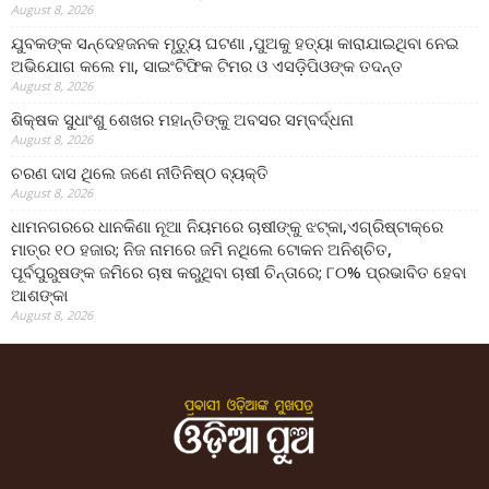
August 8, 2026
ଯୁବକଙ୍କ ସନ୍ଦେହଜନକ ମୃତ୍ୟୁ ଘଟଣା ,ପୁଅକୁ ହତ୍ୟା କାରାଯାଇଥିବା ନେଇ
ଅଭିଯୋଗ କଲେ ମା, ସାଇଂଟିଫିକ ଟିମର ଓ ଏସଡ଼ିପିଓଙ୍କ ତଦନ୍ତ
August 8, 2026
ଶିକ୍ଷକ ସୁଧାଂଶୁ ଶେଖର ମହାନ୍ତିଙ୍କୁ ଅବସର ସମ୍ବର୍ଦ୍ଧନା
August 8, 2026
ଚରଣ ଦାସ ଥିଲେ ଜଣେ ନୀତିନିଷ୍ଠ ବ୍ୟକ୍ତି
August 8, 2026
ଧାମନଗରରେ ଧାନକିଣା ନୂଆ ନିୟମରେ ଚାଷୀଙ୍କୁ ଝଟ୍‌କା,ଏଗ୍ରିଷ୍ଟାକ୍‌ରେ
ମାତ୍ର ୧୦ ହଜାର; ନିଜ ନାମରେ ଜମି ନଥିଲେ ଟୋକନ ଅନିଶ୍ଚିତ,
ପୂର୍ବପୁରୁଷଙ୍କ ଜମିରେ ଚାଷ କରୁଥିବା ଚାଷୀ ଚିନ୍ତାରେ; ୮୦% ପ୍ରଭାବିତ ହେବା
ଆଶଙ୍କା
August 8, 2026