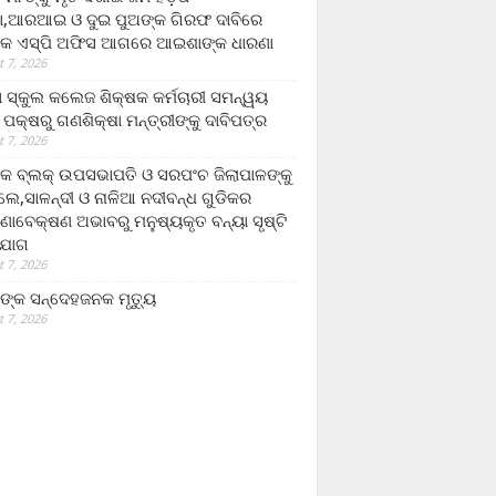
,ଆରଆଇ ଓ ଦୁଇ ପୁଅଙ୍କ ଗିରଫ ଦାବିରେ
କ ଏସ୍‌ପି ଅଫିସ ଆଗରେ ଆଇଶାଙ୍କ ଧାରଣା
 7, 2026
ା ସ୍କୁଲ କଲେଜ ଶିକ୍ଷକ କର୍ମଚାରୀ ସମନ୍ୱୟ
 ପକ୍ଷରୁ ଗଣଶିକ୍ଷା ମନ୍ତ୍ରୀଙ୍କୁ ଦାବିପତ୍ର
 7, 2026
କ ବ୍ଲକ୍ ଉପସଭାପତି ଓ ସରପଂଚ ଜିଲାପାଳଙ୍କୁ
ଲେ,ସାଳନ୍ଦୀ ଓ ନାଳିଆ ନଦୀବନ୍ଧ ଗୁଡିକର
ଣାବେକ୍ଷଣ ଅଭାବରୁ ମନୁଷ୍ୟକୃତ ବନ୍ୟା ସୃଷ୍ଟି
ଯୋଗ
 7, 2026
ଙ୍କ ସନ୍ଦେହଜନକ ମୃତ୍ୟୁ
 7, 2026