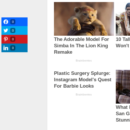
0
0
0
0