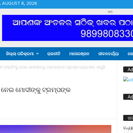
 AUGUST 8, 2026
Ads
ଜିଲ୍ଲା ପରିକ୍ରମା
ରାଜନୀତି
ମନୋରଞ୍ଜନ
ଜୀବନଚର୍ଯ୍ୟା
ଖେ
ଫଣ୍ଡିଂକୁ ନେଇ ମୋଦୀଙ୍କୁ ଟ୍ରମ୍ପଙ୍କ ପ୍ରଶ୍ନ:ବ୍ୟବହାର କରୁଛି
Ad
 ନେଇ ମୋଦୀଙ୍କୁ ଟ୍ରମ୍ପଙ୍କ
Ad
2
ଖ
ବନ୍ୟା