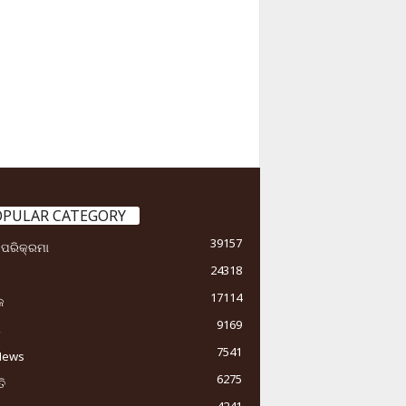
OPULAR CATEGORY
39157
ା ପରିକ୍ରମା
24318
17114
କ
9169
ୟ
7541
News
6275
ି
4241