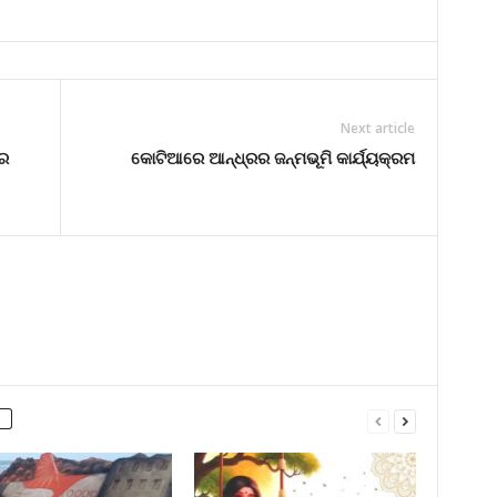
Next article
୍ର
କୋଟିଆରେ ଆନ୍ଧ୍ରର ଜନ୍ମଭୂମି କାର୍ଯ୍ୟକ୍ରମ