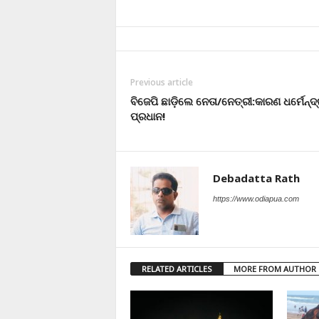
Previous article
ବିଜେପି ଛାଡ଼ିଲେ ନେତା/ନେତ୍ରୀ:କାରଣ ଧର୍ମେନ୍ଦ
ପ୍ରଧାନ!
Debadatta Rath
https://www.odiapua.com
RELATED ARTICLES
MORE FROM AUTHOR