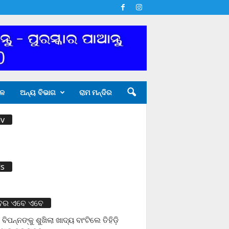
ଳ
ଅନ୍ୟ ବିଭାଗ
ରାମ ମନ୍ଦିର
v
s
ବର ଏବେ ଏବେ
 ବିପନ୍ନଙ୍କୁ ଶୁଖିଲା ଖାଦ୍ୟ ବାଂଟିଲେ ତିହିଡି଼