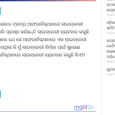
ଘଟଣା
ଭଦ୍ର
August
ଓଡ଼ିଶ
ଡୋନାଲଡ ଟ୍ରମ୍ପ ଆଫଗାନିସ୍ଥାନରେ ଲାଇବ୍ରେରୀ
ସମିତି
ରି ପ୍ରଶ୍ନ କରିଛନ୍ତି ଲାଇବ୍ରେରୀ ବ୍ୟବହାର କରୁଛି
August
ଥିଲେ ଯେ ସେ ଆଫଗାନିସ୍ଥାନରେ ଏକ ଲାଇବ୍ରେରୀ
ଭଦ୍ର
ଭେଟି
ଉଥିଲା କି ମୁଁ ଲାଇବ୍ରେରୀ ନିର୍ମାଣ ପାଇଁ ଶୁଭେଛା
ରକ୍ଷ
ନିସ୍ଥାନରେ ଲାଇବ୍ରେରୀ ବ୍ୟବହାର କରୁଛି କିଏ?/
ଅଭି
August
ଯୁବକ
August