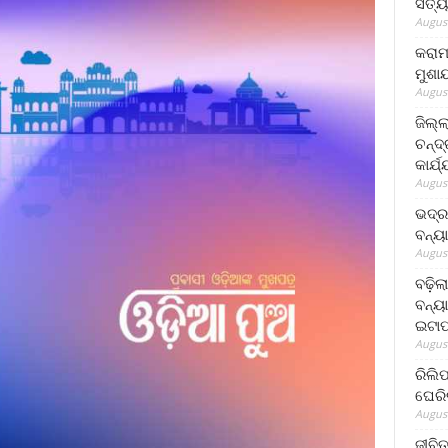
ସତ୍ୟ
August
କରାମ
ମୁଶା
August
ଜିଲ୍
ଚନ୍ଦ
କାର୍ଯ
August
ଭଦ୍ର
ବନ୍ୟ
August
ବଢ଼ିଲ
ବନ୍ୟା
ଇଟାପ
August
ରିଲି
ଘେରି
August
ଜୀବିତ