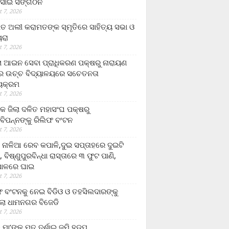
ସାଇ ସଙ୍ଗଠନ
 7, 2026
ତ ଅଲୀ କରାମତଙ୍କ ସ୍ମୃତିରେ ସାହିତ୍ୟ ସଭା ଓ
ୟରା
 7, 2026
ଲା ଆଇନ ସେବା ପ୍ରାଧିକରଣ ପକ୍ଷରୁ ନାରାୟଣ
୍ର ଉଚ୍ଚ ବିଦ୍ୟାଳୟରେ ସଚେତନତା
୍ୟକ୍ରମ
 7, 2026
କ ଜିଲା ଦଳିତ ମହାସଂଘ ପକ୍ଷରୁ
ାବିପନ୍ନଙ୍କୁ ରିଲିଫ ବଂଟନ
 7, 2026
ା ନାଳିଆ ରେବ କପାଳି,ଦୁଇ ସପ୍ତାହରେ ଦୁଇଟି
, ବିଷ୍ଣୁପୁରବିନ୍ଧା ରାସ୍ତାରେ ୩ ଫୁଟ ପାଣି,
ାଳରେ ଘାଇ
 7, 2026
ଫ ବଂଟନକୁ ନେଇ ବିଡିଓ ଓ ତହସିଲଦାରଙ୍କୁ
ଲା ଧାମନଗର ବିଜେଡି
 7, 2026
 ମା’ଙ୍କୁ ମୃତ ଦର୍ଶାଇ ଜମି ହଡ଼ପ