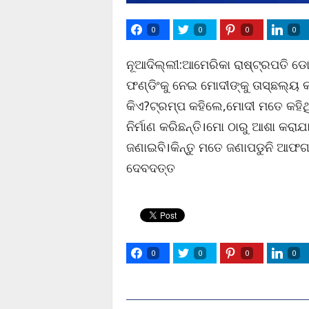
0
0
0
0
ନୂଆଦିଲ୍ଲୀ:ଆମେରିକା ରାଷ୍ଟ୍ରପତି 
ଫଣ୍ଡିଂକୁ ନେଇ ମୋଦୀଙ୍କୁ ତାସ୍ଛଲ୍ୟ କ
କିଏ?ଟ୍ରମ୍ପ କହିଲେ,ମୋଦୀ ମତେ କହି
ନିର୍ମାଣ କରିଛନ୍ତି।ମୋ ଠାରୁ ଆଶା କରାଯା
ଜଣାଇବି।କିନ୍ତୁ ମତେ ଜଣାପଡୁନି ଆଫଗା
ଦେବଦତ୍ତ
0
0
0
0