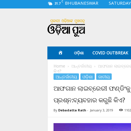
C
BHUBANESWAR
SATURDAY,
31.7
O
d
i
a
p
u
a
ଓଡ଼ିଶା
COVID OUTBREAK
.
c
Home
ଆନ୍ତର୍ଜାତୀୟ
ଆଫଗାନ ଲାଇବ୍ରେରୀ 
o
କିଏ?
m
ଆନ୍ତର୍ଜାତୀୟ
ଓଡ଼ିଶା
ଜାତୀୟ
ଆଫଗାନ ଲାଇବ୍ରେରୀ ଫଣ୍ଡିଂକୁ
ପ୍ରଶ୍ନ:ବ୍ୟବହାର କରୁଛି କିଏ?
By
Debadatta Rath
-
January 3, 2019
110