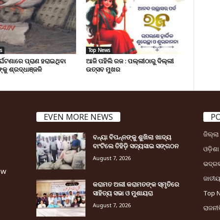
s
Top News
ୁର୍ଘଟଣାରେ ପ୍ରାଣ ହରାଇଥିବା
ଆଜି ପହିଲି ରଜ : ପଲ୍ଲୀଠାରୁ ଦିଲ୍ଲୀ
୍କୁ ଶ୍ରଦ୍ଧାଞ୍ଜଳି
ଉତ୍ସବ ମୁଖର
EVEN MORE NEWS
P
ଜିଲ୍ଲ
ବନ୍ୟା ବିପନ୍ନଙ୍କୁ ଶୁଖିଲା ଖାଦ୍ୟ
ବାଂଟିଲେ ତିହିଡି଼ ସତ୍ୟସାଇ ସଙ୍ଗଠନ
ଓଡ଼ିଶା
August 7, 2026
ଭଦ୍ର
ew
ଜାତୀ
କରାମତ ଅଲୀ କରାମତଙ୍କ ସ୍ମୃତିରେ
ସାହିତ୍ୟ ସଭା ଓ ମୁଶାୟରା
Top 
August 7, 2026
ରାଜନୀତ