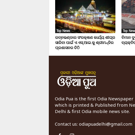
Top News
Top New
ରତ୍ନଭଣ୍ଡାର ସଂରକ୍ଷଣ କାର୍ଯ୍ୟ ଶୀଘ୍ର
ବିମାନ ଦ
ସାରିବା ପାଇଁ ଏ.ଏସ୍.ଆଇ.କୁ ଶ୍ରୀମନ୍ଦିର
ବ୍ୟକ୍ତିଙ
ପ୍ରଶାସନର ଚିଠି
Odia Pua is the first Odia Newspaper
which is printed & Published from N
Delhi & first Odia mobile news site.
Contact us:
odiapuadelhi@gmail.com