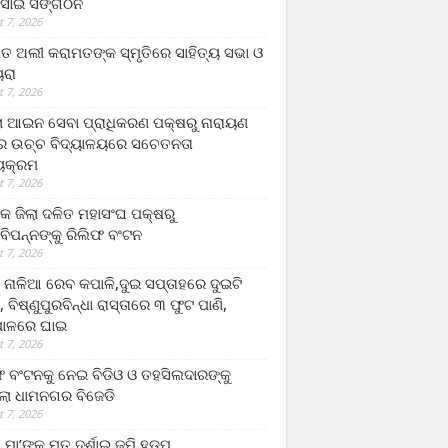
ସାଇ ସଙ୍ଗଠନ
 7, 2026
ତ ଅଲୀ କରାମତଙ୍କ ସ୍ମୃତିରେ ସାହିତ୍ୟ ସଭା ଓ
ୟରା
 7, 2026
ଲା ଆଇନ ସେବା ପ୍ରାଧିକରଣ ପକ୍ଷରୁ ନାରାୟଣ
୍ର ଉଚ୍ଚ ବିଦ୍ୟାଳୟରେ ସଚେତନତା
୍ୟକ୍ରମ
 7, 2026
କ ଜିଲା ଦଳିତ ମହାସଂଘ ପକ୍ଷରୁ
ାବିପନ୍ନଙ୍କୁ ରିଲିଫ ବଂଟନ
 7, 2026
ା ନାଳିଆ ରେବ କପାଳି,ଦୁଇ ସପ୍ତାହରେ ଦୁଇଟି
, ବିଷ୍ଣୁପୁରବିନ୍ଧା ରାସ୍ତାରେ ୩ ଫୁଟ ପାଣି,
ାଳରେ ଘାଇ
 7, 2026
ଫ ବଂଟନକୁ ନେଇ ବିଡିଓ ଓ ତହସିଲଦାରଙ୍କୁ
ଲା ଧାମନଗର ବିଜେଡି
 7, 2026
 ମା’ଙ୍କୁ ମୃତ ଦର୍ଶାଇ ଜମି ହଡ଼ପ