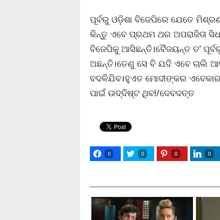
ପୂର୍ବରୁ ଓଡ଼ିଶା ବିଜେପିରେ ଯେତେ ମିଶ୍
କିନ୍ତୁ ଏବେ ପ୍ରଥମ ଥର ଅପରାଜିତା ସି
ବିଜେପିକୁ ଆସିଛନ୍ତି।ବୈଜୟନ୍ତ ତ’ ପୂର୍
ଅଛନ୍ତି।ତେଣୁ ସେ ବି ଯଦି ଏବେ ଚାଲି 
ବଦଳିଯିବ।ହୁଏତ ମୋଦୀଙ୍କର ଏବେକାର ଓ
ପାଇଁ ଉଦ୍ଦିଷ୍ଟ ଥିବ!/ଦେବଦତ୍ତ
0
0
0
0