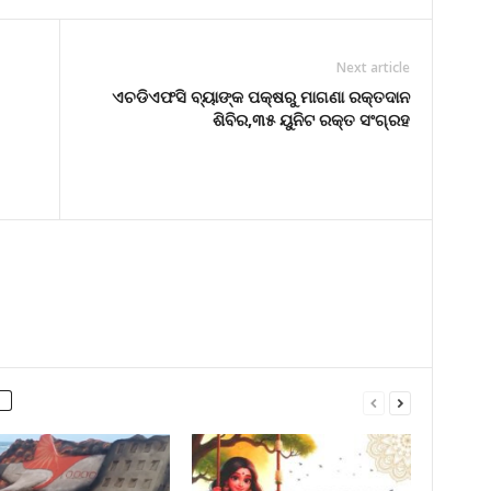
Next article
ଏଚଡିଏଫସି ବ୍ୟାଙ୍କ ପକ୍ଷରୁ ମାଗଣା ରକ୍ତଦାନ
ଶିବିର,୩୫ ୟୁନିଟ ରକ୍ତ ସଂଗ୍ରହ