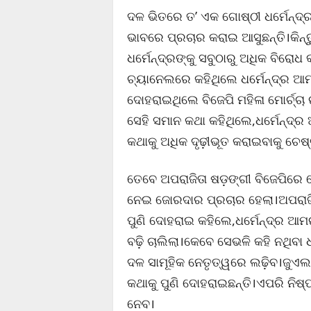
ଦଳ ଭିତରେ ତ’ ଏକ ଗୋଷ୍ଠୀ ଧର୍ମେନ୍ଦ୍ର 
ଭାବରେ ପ୍ରଚାର କରାଇ ଆସୁଛନ୍ତି।କିନ୍ତୁ,
ଧର୍ମେନ୍ଦ୍ରଙ୍କୁ ସବୁଠାରୁ ଅଧିକ ବିରୋ
ଚ୍ୟାନେଲରେ କହିଥିଲେ ଧର୍ମେନ୍ଦ୍ର ଆମର 
ଦୋହରାଇଥିଲେ ବିଜେପି ମହିଳା ମୋର୍ଚ୍ଚା
ସେହି ସମାନ କଥା କହିଥିଲେ,ଧର୍ମେନ୍ଦ୍ର ଆ
କଥାକୁ ଅଧିକ ଦୃଢ଼ୀଭୂତ କରାଇବାକୁ ଚେଷ
ତେବେ ଅପରାଜିତା ଷଡ଼ଙ୍ଗୀ ବିଜେପିରେ ଯ
ନେଇ ଜୋରଦାର ପ୍ରଚାର ହେଲା।ଅପରାଜି
ପୁଣି ଦୋହରାଇ କହିଲେ,ଧର୍ମେନ୍ଦ୍ର ଆମର
ବଢ଼ି ଚାଲିଲା।କେବେ ସେଭଳି କହି ନଥିବା 
ଦଳ ସାମୂହିକ ନେତୃତ୍ୱରେ ଲଢ଼ିବ।ଜୁଏଲଙ
କଥାକୁ ପୁଣି ଦୋହରାଇଛନ୍ତି।ଏପରି ନିଷ୍ପ
ନେବ।