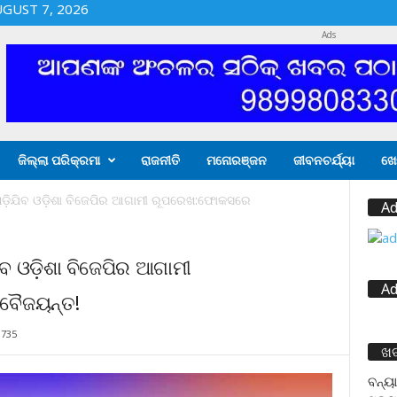
UGUST 7, 2026
Ads
ଜିଲ୍ଲା ପରିକ୍ରମା
ରାଜନୀତି
ମନୋରଞ୍ଜନ
ଜୀବନଚର୍ଯ୍ୟା
ଖେ
ଡ଼ିଯିବ ଓଡ଼ିଶା ବିଜେପିର ଆଗାମୀ ରୂପରେଖ:ଫୋକସରେ
Ad
 ଓଡ଼ିଶା ବିଜେପିର ଆଗାମୀ
Ad
ବୈଜୟନ୍ତ!
1735
ଖ
ବନ୍ୟା