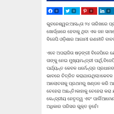
0
0
0
0
ଭୁବନେଶ୍ୱର:ଆସନ୍ତା ୨୪ ତାରିଖରେ ପ୍ର
ଖୋର୍ଦ୍ଧାରେ ହେବାକୁ ଥିବା ଏକ ଜନ ସ
ବିଜେପି ଓଡ଼ିଶାର ଆଗାମୀ ରଣନୀତି ବାବଦ
ଏବେ ଅପରାଜିତା ଷଡ଼ଙ୍ଗୀ ବିଜେପିରେ 
ତାଙ୍କୁ ନେଇ ମୁଖ୍ୟମନ୍ତ୍ରୀ ପାର୍ଥି,
ପର୍ଯ୍ୟନ୍ତ କେବଳ ଧର୍ମେନ୍ଦ୍ର ପ୍ରଧାନଙ୍କ
ଭାବରେ ଚିତ୍ରିତ କରାଯାଉଥିଲା।କେବଳ 
ଆଲୋଚନାକୁ ପ୍ରଥମରୁ ଖଣ୍ଡନ କରି ଆସି
ଚେହେରା ଅଛନ୍ତି।କାହାକୁ ଚେହେରା କରା
କେନ୍ଦ୍ରୀୟ ନେତୃତ୍ୱ ଏବଂ ପାର୍ଲିଆମେ
ଅଧିକାର ପରିସର ଭୁକ୍ତ ନୁହେଁ।