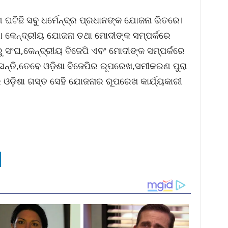
ରଣ ଘଟିଛି ସବୁ ଧର୍ମେନ୍ଦ୍ର ପ୍ରଧାନଙ୍କ ଯୋଜନା ଭିତରେ।
ଧା କେନ୍ଦ୍ରୀୟ ଯୋଜନା ତଥା ମୋଦୀଙ୍କ ସମ୍ପର୍କରେ
ବରୁ ସଂଘ,କେନ୍ଦ୍ରୀୟ ବିଜେପି ଏବଂ ମୋଦୀଙ୍କ ସମ୍ପର୍କରେ
ଆସନ୍ତି,ତେବେ ଓଡ଼ିଶା ବିଜେପିର ରୂପରେଖ,ସମୀକରଣ ପୁରା
ଡ଼ିଶା ଗସ୍ତ ସେହି ଯୋଜନାର ରୂପରେଖ କାର୍ଯ୍ୟକାରୀ