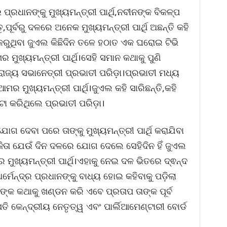
ପ୍ରଧାନଙ୍କୁ ମୁଖ୍ୟମନ୍ତ୍ରୀ ପାର୍ଥି,ନବୀନଙ୍କ ବିକଳ୍ପ
ପୂର୍ବରୁ ଦଳରେ ଅନେକ ମୁଖ୍ୟମନ୍ତ୍ରୀ ପାର୍ଥି ଅଛନ୍ତି କହି
ଧ କରୁଥିବା ଜୁଏଲ କିଛିଦିନ ତଳେ ହଠାତ ଏକ ଘରୋଇ ଟିଭି
ମୁଖ୍ୟମନ୍ତ୍ରୀ ପାର୍ଥି।ସେହି ସମାନ କଥାକୁ ପୁଣି
 ରାଜ୍ୟ ସଭାନେତ୍ରୀ ପ୍ରଭାତୀ ପରିଡ଼ା।ପ୍ରଭାତୀ ମଧ୍ୟ
ମର ମୁଖ୍ୟମନ୍ତ୍ରୀ ପାର୍ଥି।ଜୁଏଲ କହି ସାରିଛନ୍ତି,କହି
୍ଟା କରିଥିଲେ ପ୍ରଭାତୀ ପରିଡ଼ା।
ୋଗ ଦେବା ପରେ ତାଙ୍କୁ ମୁଖ୍ୟମନ୍ତ୍ରୀ ପାର୍ଥି କରାଯିବା
ତା ଯେଉଁ ଦିନ ଦଳରେ ଯୋଗ ଦେଲେ ସେହିଦିନ ହିଁ ଜୁଏଲ
 ମୁଖ୍ୟମନ୍ତ୍ରୀ ପାର୍ଥି।ଏହାକୁ ନେଇ ଦଳ ଭିତରେ ଦ୍ଵନ୍ଦ
ଧର୍ମେନ୍ଦ୍ର ପ୍ରଧାନଙ୍କୁ ବାଧ୍ୟ ହୋଇ କହିବାକୁ ପଡ଼ିଲା
୍କ କଥାକୁ ଖଣ୍ଡନ କରି ଏବେ ପ୍ରତାପ ତାଙ୍କ ପୂର୍ବ
ତି କେନ୍ଦ୍ରୀୟ ନେତୃତ୍ୱ ଏବଂ ପାର୍ଲିଆମେଣ୍ଟାରୀ ବୋର୍ଡ