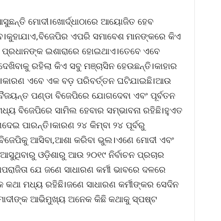
ସୁଛନ୍ତି ମୋଦୀ।ଖୋର୍ଦ୍ଧାଠାରେ ଆୟୋଜିତ ହେବ
େ।କୁହାଯାଏ,ବିଜେପିର ଏପରି ସମାବେଶ ମାନଙ୍କରେ କିଏ
ନ୍ଦ୍ର ପ୍ରଧାନଙ୍କ ଇଶାରାରେ ହୋଇଥାଏ।ତେବେ ଏବେ
େଖିବାକୁ ରହିଲା କିଏ ସବୁ ମଞ୍ଚାସିନ ହେଉଛନ୍ତି।କାହାର
ଛି।କାରଣ ଏବେ ଏକ ବଡ଼ ପରିବର୍ତ୍ତନ ଘଟିଯାଇଛି।ଆଉ
।ବୈଜୟନ୍ତ ପଣ୍ଡା ବିଜେପିରେ ଯୋଗଦେବା ଏବଂ ପୂର୍ବତନ
 ମଧ୍ୟ ବିଜେପିରେ ସାମିଲ ହେବାର ସମ୍ଭାବନା ରହିଛି।ହୁଏତ
ଦେଇ ପାରନ୍ତି।କାରଣ ୨୪ କିମ୍ବା ୨୪ ପୂର୍ବରୁ
ଜେପିକୁ ଆସିବା,ଆଶା କରିବା ଭୁଲ।ଏଣେ ମୋଦୀ ଏବଂ
ଆସୁଥିବାରୁ ଓଡ଼ିଶାରୁ ଆଉ ୨୦୧୯ ନିର୍ବାଚନ ପ୍ରଚାର
ରାଜିତା ଯେ ଜଣେ ସାଧାରଣ କର୍ମୀ ଭାବରେ ଦଳରେ
କଥା ମଧ୍ୟ ରହିଛି।ଜଣେ ସାଧାରଣ କର୍ମୀଙ୍କର ସେଦିନ
ୋଦୀଙ୍କ ଆଭିମୁଖ୍ୟ ଅନେକ କିଛି କଥାକୁ ସ୍ପଷ୍ଟ