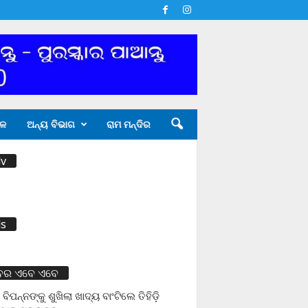
ଳ
ଅନ୍ୟ ବିଭାଗ
ରାମ ମନ୍ଦିର
v
s
ବର ଏବେ ଏବେ
 ବିପନ୍ନଙ୍କୁ ଶୁଖିଲା ଖାଦ୍ୟ ବାଂଟିଲେ ତିହିଡି଼