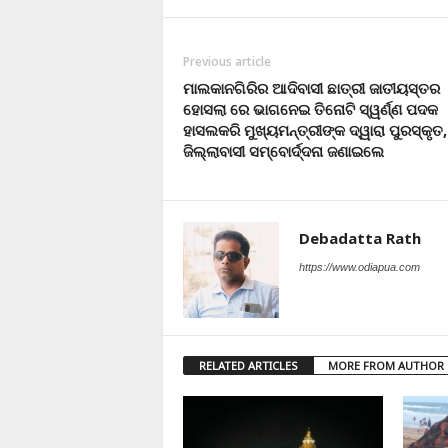
Previous article
ମାଲକାନଗିରିର ଆଦିବାସୀ ଛାତ୍ରୀ ଜାତୀୟସ୍ତର
ହୋସଲା ରେ ଭାଗନେଇ ତିନୋଟି ସ୍ୱର୍ଣ୍ଣ ପଦକ
ହାସଲକରି ମୁଖ୍ୟମନ୍ତ୍ରୀଙ୍କ ଦ୍ୱାରା ପୁରସ୍କୃତ,
ଜିଲ୍ଲାବାସୀ ସମ୍ବୋର୍ଦ୍ଦନା ଜଣାଇଲେ
Debadatta Rath
https://www.odiapua.com
RELATED ARTICLES
MORE FROM AUTHOR