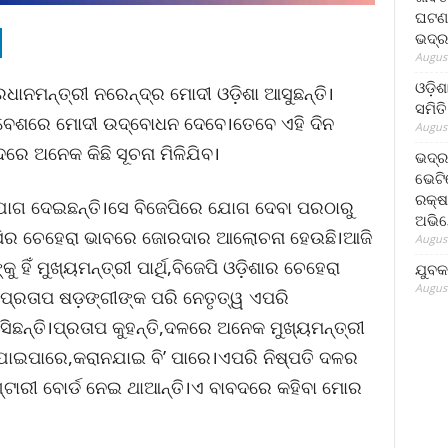
ଘଟଣା
ଭଦ୍ର
August
ଓଡ଼ିଶ
ଧାନମନ୍ତ୍ରୀ ନରେନ୍ଦ୍ର ମୋଦୀ ଓଡ଼ିଶା ଆସୁଛନ୍ତି।
ସମିତି
ମାବେଶରେ ମୋଦୀ ଉଦ୍ବୋଧନ ଦେବେ।ତେବେ ଏହି ଦିନ
August
ରେ ଅନେକ କିଛି ସୂଚନା ମିଳିଯିବ।
ଭଦ୍ର
ଭେଟି
ରକ୍ଷ
ଯୋଗ ଦେଇଛନ୍ତି।ସେ ବିଜେପିରେ ଯୋଗ ଦେବା ପରଠାରୁ
ଅଭି
ବିଜେପିର ଚେହେରା ଭାବରେ ଜୋରଦାର ଆଲୋଚନା ହେଉଛି।ଆଜି
August
ୁ ହିଁ ମୁଖ୍ୟମନ୍ତ୍ରୀ ପାର୍ଥି,ବିଜେପି ଓଡ଼ିଶାର ଚେହେରା
ଯୁବକ
August
ପ୍ରତାପ ଷଡ଼ଙ୍ଗୀଙ୍କ ପରି ନେତୃତ୍ୱ ଏପରି
ଛନ୍ତି।ପ୍ରତାପ କୁହନ୍ତି,ଦଳରେ ଅନେକ ମୁଖ୍ୟମନ୍ତ୍ରୀ
 ଯାଇପାରେ,କରାନଯାଇ ବି’ ପାରେ।ଏପରି ନିଷ୍ପତି ଦଳର
ଣ୍ଟାରୀ ବୋର୍ଡ ନେଇ ଥାଆନ୍ତି।ଏ ବାବଦରେ କହିବା ମୋର