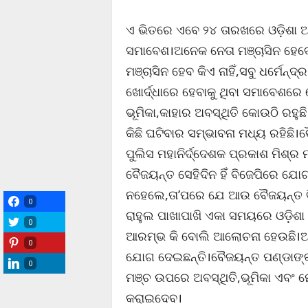
ଏ ଭିତରେ ଏବେ ୨୪ ତାରଖରେ ଓଡ଼ିଶା ଆ
ସମାବେଶ।ଅନେକ ନେତା ମଞ୍ଚାସିନ ହେବ
ମଞ୍ଚାସିନ ହେବ କିଏ ନାହିଁ,ସବୁ ଧର୍ମେ
ଖୋର୍ଦ୍ଧାରେ ହେବାକୁ ଥିବା ସମାବେଶରେ ଦ
ଭୂମିକା,କାହାର ଅବସ୍ଥିତି କୋଉଠି ରହୁ
କିଛି ଘଟିବାର ସମ୍ଭାବନା ମଧ୍ୟ ରହିଛି
ପୁଲିସ ମହାନିର୍ଦ୍ଦେଶକ ପ୍ରକାଶ ମିଶ୍ର
ବୈଜୟନ୍ତ ସେହିଦିନ ହିଁ ବିଜେପିରେ ଯୋଗ
ନହେଲେ,ତା’ପରେ ଯେ ଆଉ ବୈଜୟନ୍ତ ବି
0
ରାହୁଲ ପାଖାପାଖି ଏକା ସମୟରେ ଓଡ଼ିଶା 
0
ଆରମ୍ଭ କି ବୋଲି ଆଲୋଚନା ହେଉଛି।ଅପ
0
ଯୋଗ ଦେଇଛନ୍ତି।ବୈଜୟନ୍ତ ପଣ୍ଡାଙ୍କ 
0
ମଞ୍ଚ ଉପରେ ଅବସ୍ଥିତି,ଭୂମିକା ଏବଂ ମ
କରାଇଦେବ।