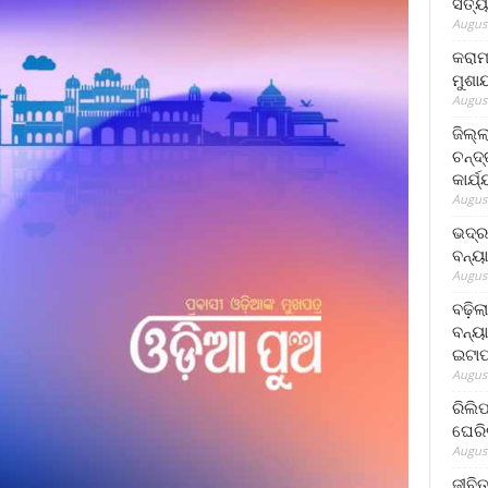
ସତ୍ୟ
August
କରାମ
ମୁଶା
August
ଜିଲ୍
ଚନ୍ଦ
କାର୍ଯ
August
ଭଦ୍ର
ବନ୍ୟ
August
ବଢ଼ିଲ
ବନ୍ୟା
ଇଟାପ
August
ରିଲି
ଘେରି
August
ଜୀବିତ