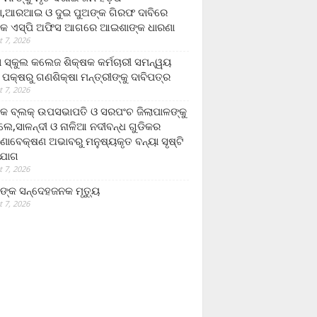
,ଆରଆଇ ଓ ଦୁଇ ପୁଅଙ୍କ ଗିରଫ ଦାବିରେ
କ ଏସ୍‌ପି ଅଫିସ ଆଗରେ ଆଇଶାଙ୍କ ଧାରଣା
 7, 2026
ା ସ୍କୁଲ କଲେଜ ଶିକ୍ଷକ କର୍ମଚାରୀ ସମନ୍ୱୟ
 ପକ୍ଷରୁ ଗଣଶିକ୍ଷା ମନ୍ତ୍ରୀଙ୍କୁ ଦାବିପତ୍ର
 7, 2026
କ ବ୍ଲକ୍ ଉପସଭାପତି ଓ ସରପଂଚ ଜିଲାପାଳଙ୍କୁ
ଲେ,ସାଳନ୍ଦୀ ଓ ନାଳିଆ ନଦୀବନ୍ଧ ଗୁଡିକର
ଣାବେକ୍ଷଣ ଅଭାବରୁ ମନୁଷ୍ୟକୃତ ବନ୍ୟା ସୃଷ୍ଟି
ଯୋଗ
 7, 2026
ଙ୍କ ସନ୍ଦେହଜନକ ମୃତ୍ୟୁ
 7, 2026