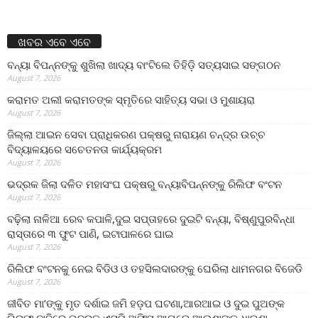
ଖବର ଏବେ ଏବେ
ବନ୍ୟା ବିପନ୍ନଙ୍କୁ ଶୁଖିଲା ଖାଦ୍ୟ ବାଂଟିଲେ ତିହିଡି଼ ସତ୍ୟସାଇ ସଙ୍ଗଠନ
August 7, 2026
କରାମତ ଅଲୀ କରାମତଙ୍କ ସ୍ମୃତିରେ ସାହିତ୍ୟ ସଭା ଓ ମୁଶାୟରା
August 7, 2026
ଜିଲ୍ଲା ଆଇନ ସେବା ପ୍ରାଧିକରଣ ପକ୍ଷରୁ ନାରାୟଣ ଚନ୍ଦ୍ର ଉଚ୍ଚ
ବିଦ୍ୟାଳୟରେ ସଚେତନତା କାର୍ଯ୍ୟକ୍ରମ
August 7, 2026
ଭଦ୍ରକ ଜିଲା ଦଳିତ ମହାସଂଘ ପକ୍ଷରୁ ବନ୍ୟାବିପନ୍ନଙ୍କୁ ରିଲିଫ ବଂଟନ
August 7, 2026
ବଢ଼ିଲା ନାଳିଆ ରେବ କପାଳି,ଦୁଇ ସପ୍ତାହରେ ଦୁଇଟି ବନ୍ୟା, ବିଷ୍ଣୁପୁରବିନ୍ଧା
ରାସ୍ତାରେ ୩ ଫୁଟ ପାଣି, ଇଟାପାଳରେ ଘାଇ
August 7, 2026
ରିଲିଫ ବଂଟନକୁ ନେଇ ବିଡିଓ ଓ ତହସିଲଦାରଙ୍କୁ ଘେରିଲା ଧାମନଗର ବିଜେଡି
August 7, 2026
ଜୀବିତ ମା’ଙ୍କୁ ମୃତ ଦର୍ଶାଇ ଜମି ହଡ଼ପ ଘଟଣା,ଆରଆଇ ଓ ଦୁଇ ପୁଅଙ୍କ