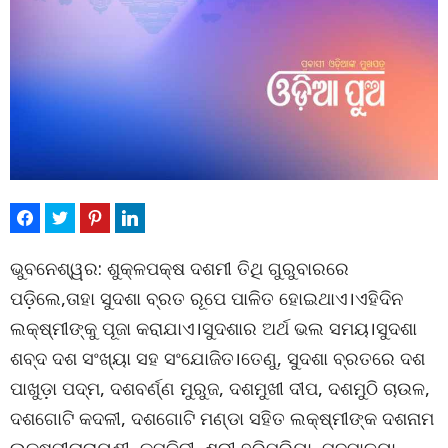
ଭୁବନେଶ୍ୱର: ଶୁକ୍ଳପକ୍ଷ ଦଶମୀ ତିଥି ଗୁରୁବାରରେ
ପଡ଼ିଲେ,ତାହା ସୁଦଶା ବ୍ରତ ରୂପେ ପାଳିତ ହୋଇଥାଏ।ଏହିଦିନ
ଲକ୍ଷ୍ମୀଙ୍କୁ ପୂଜା କରାଯାଏ।ସୁଦଶାର ଅର୍ଥ ଭଲ ସମୟ।ସୁଦଶା
ଶବ୍ଦ ଦଶ ସଂଖ୍ୟା ସହ ସଂଯୋଜିତ।ତେଣୁ, ସୁଦଶା ବ୍ରତରେ ଦଶ
ପାଖୁଡ଼ା ପଦ୍ମ, ଦଶବର୍ଣ୍ଣ ମୁରୁଜ, ଦଶମୁଖୀ ଦୀପ, ଦଶମୁଠି ଚାଉଳ,
ଦଶଗୋଟି କଦଳୀ, ଦଶଗୋଟି ମଣ୍ଡା ସହିତ ଲକ୍ଷ୍ମୀଙ୍କ ଦଶନାମ