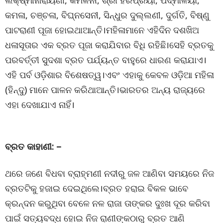
ଲକ୍ଷ୍ମୀନାରାୟଣୀ, କମଳିନୀ, ଶ୍ରୀ ହରିପ୍ରିୟା, ପଦ୍ମାଳୟା,
କମଳା, ଚଞ୍ଚଳା, ବିଘ୍ନସେନୀ, ସିନ୍ଧୁର ଦୁଲ୍ଲଣୀ, ଦୁର୍ଗତି, ବିଷ୍ଣୁ
ପାଟରାଣୀ ପୂଜା ହୋଇଥାଆନ୍ତି।ମହିଳାମାନେ ଏହିଦିନ ଦଶଖିଅ
ଧଳାସୂତାର ଏକ ବ୍ରତ ପୂଜା କରାଯିବାର ବିଧି ରହିଛି।ସେହି ବ୍ରତକୁ
ପରବର୍ତ୍ତୀ ସୁଦଶା ବ୍ରତ ପର୍ଯ୍ୟନ୍ତ ବାହୁରେ ଧାରଣ କରାଯାଏ।
ଏହି ପର୍ବ ଓଡ଼ିଶାର ବିଶେଷତ୍ୱ।ଏବଂ ଏହାକୁ କେବଳ ଓଡ଼ିଆ ମହିଳା
(ହିନ୍ଦୁ) ମାନେ ପାଳନ କରିଥାଆନ୍ତି।ଭାରତର ଅନ୍ୟ ରାଜ୍ୟରେ
ଏହା ଦେଖାଯାଏ ନାହିଁ।
ବ୍ରତ କାହାଣୀ: –
ଥରେ ଜଣେ ବିଧବା ବ୍ରାହ୍ମଣୀ ନଦୀରୁ ଜଳ ଆଣିବା ସମୟରେ ନିଜ
ବ୍ରତଟିକୁ ହଜାଇ ଦେଇଥିଲେ।ବ୍ରତ ହରାଇ ବିକଳ ଭାବେ
କ୍ରନ୍ଦନ କରୁଥିବା ବେଳେ ନଳ ରାଜା ତାଙ୍କର ଦୁଃଖ ଦୂର କରିବା
ପାଇଁ ସତ୍ୟବଦ୍ଧ ହୋଇ ନିଜ ରାଣୀଙ୍କଠାରୁ ବ୍ରତ ଆଣି