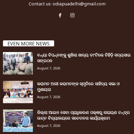
Contact us:
odiapuadelhi@gmail.com
EVEN MORE NEWS
ବନ୍ୟା ବିପନ୍ନଙ୍କୁ ଶୁଖିଲା ଖାଦ୍ୟ ବାଂଟିଲେ ତିହିଡି଼ ସତ୍ୟସାଇ
ସଙ୍ଗଠନ
August 7, 2026
କରାମତ ଅଲୀ କରାମତଙ୍କ ସ୍ମୃତିରେ ସାହିତ୍ୟ ସଭା ଓ
ମୁଶାୟରା
August 7, 2026
ଜିଲ୍ଲା ଆଇନ ସେବା ପ୍ରାଧିକରଣ ପକ୍ଷରୁ ନାରାୟଣ ଚନ୍ଦ୍ର
ଉଚ୍ଚ ବିଦ୍ୟାଳୟରେ ସଚେତନତା କାର୍ଯ୍ୟକ୍ରମ
August 7, 2026