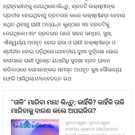
ବ୍ରାହ୍ମଣୀଙ୍କୁ ଦେଇଥିଲେ।କିନ୍ତୁ, ବ୍ରତଟି ଲକ୍ଷ୍ମୀଙ୍କ
ପ୍ରତୀକ ହୋଇଥିବାରୁ ବ୍ରତଦାନ କଲେ ଲକ୍ଷ୍ମୀଛଡ଼ା ହେବାର
କଥିତ ଥିବାରୁ ରାଣୀ ଅତ୍ୟନ୍ତ କୁଣ୍ଠାର ସହ ବ୍ରତଟିକୁ
ଦେଇଥିଲେ।ଏବଂ ବ୍ରତଦାନ ପରେ ସକଳ ସମ୍ପଦ, ସୁଖ,
ଐଶ୍ୱର୍ଯ୍ୟ ଅପହୃତ ହୋଇ ରାଜା ଓ ରାଣୀ ଲକ୍ଷ୍ମୀଛଡ଼ା ଓ
ଶ୍ରୀହୀନ ହୋଇ ପଡ଼ିଥିଲେ।ଯାବତୀୟ ଦୁଃଖ ଦୁର୍ଦ୍ଦଶା ଭୋଗ
କଲାପରେ ରାଣୀ ପୁନଶ୍ଚ ଯଥାବିଧି ସୁଦଶା ବ୍ରତ ପାଳନ
କରିବାପରେ ସେମାନଙ୍କର ସମସ୍ତ ଅପହୃତ ସୁଖ ସୌଭାଗ୍ୟ
ଫେରି ଆସିଥିଲା।//ଦେବଦତ୍ତ ରଥ