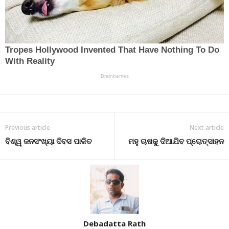
Previous article
Next article
ବିଶ୍ୱ ଜନସଂଖ୍ୟା ଦିବସ ପାଳିତ
ମହୁ ଚାଷକୁ ଦିଆଯିବ ପ୍ରୋତ୍ସାହନ
Debadatta Rath