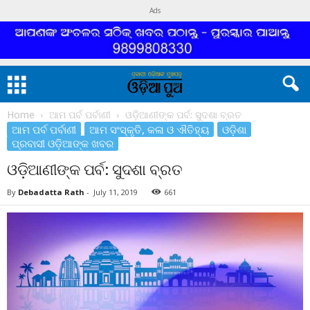
Ads
Home
ଆମ ପର୍ବ ପର୍ବାଣୀ
ଓଡ଼ିଆଣୀଙ୍କ ପର୍ବ: ସୁଦଶା ବ୍ରତ
ଆମ ପର୍ବ ପର୍ବାଣୀ
ଆମ ସଂସ୍କୃତି, କଳା ଓ ଐତିହ୍ୟ
ଓଡ଼ିଶା
ପ୍ରବାସୀ ଓଡ଼ିଆଙ୍କ ଖବର
ଓଡ଼ିଆଣୀଙ୍କ ପର୍ବ: ସୁଦଶା ବ୍ରତ
By
Debadatta Rath
-
July 11, 2019
661