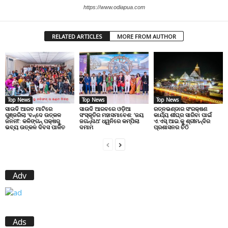
https://www.odiapua.com
RELATED ARTICLES
MORE FROM AUTHOR
Top News
Top News
Top News
ସାଉଦି ଆରବ ମାଟିରେ
ସାଉଦି ଆରବରେ ଓଡ଼ିଆ
ରତ୍ନଭଣ୍ଡାର ସଂରକ୍ଷଣ
ଗୁଞ୍ଜରିଲା ‘ବନ୍ଦେ ଉତ୍କଳ
ସଂସ୍କୃତିର ମହାସମାବେଶ: ‘ଜୟ
କାର୍ଯ୍ୟ ଶୀଘ୍ର ସାରିବା ପାଇଁ
ଜନନୀ’: କଳିଙ୍ଗନ୍ ପକ୍ଷରୁ
ଜଗନ୍ନାଥ’ ଧ୍ୱନିରେ କମ୍ପିଲା
ଏ.ଏସ୍.ଆଇ.କୁ ଶ୍ରୀମନ୍ଦିର
ଭବ୍ୟ ଉତ୍କଳ ଦିବସ ପାଳିତ
ଦମାମ
ପ୍ରଶାସନର ଚିଠି
Adv
Ads