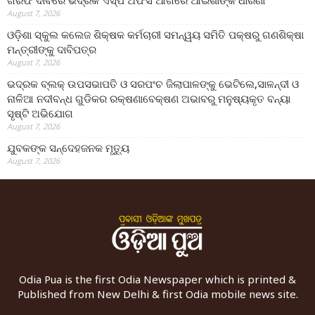
ଗିରଫ ଦାବିରେ ଭଦ୍ରକ ଏସ୍‌ପି ଅଫିସ ଆଗରେ ଆଇଶାଙ୍କ ଧାରଣା
August 7, 2026
ଓଡ଼ିଶା ସ୍କୁଲ କଲେଜ ଶିକ୍ଷକ କର୍ମଚାରୀ ସମନ୍ୱୟ ସମିତି ପକ୍ଷରୁ ଗଣଶିକ୍ଷା
ମନ୍ତ୍ରୀଙ୍କୁ ଦାବିପତ୍ର
August 7, 2026
ଭଦ୍ରକ ବ୍ଲକ୍ ଉପସଭାପତି ଓ ସରପଂଚ ଜିଲାପାଳଙ୍କୁ ଭେଟିଲେ,ସାଳନ୍ଦୀ ଓ
ନାଳିଆ ନଦୀବନ୍ଧ ଗୁଡିକର ରକ୍ଷଣାବେକ୍ଷଣ ଅଭାବରୁ ମନୁଷ୍ୟକୃତ ବନ୍ୟା
ସୃଷ୍ଟି ଅଭିଯୋଗ
August 7, 2026
ଯୁବକଙ୍କ ସନ୍ଦେହଜନକ ମୃତ୍ୟୁ
August 7, 2026
Odia Pua is the first Odia Newspaper which is printed &
Published from New Delhi & first Odia mobile news site.