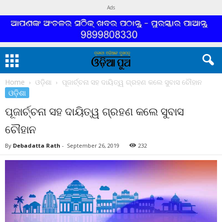
Ads
Home
ଓଡ଼ିଶା
ପୂଜାର୍ଚ୍ଚନା ସହ ଦାୟିତ୍ୱ ଗ୍ରହଣ କଲେ ସୁବାସ ଚୌହାନ
ଓଡ଼ିଶା
ପୂଜାର୍ଚ୍ଚନା ସହ ଦାୟିତ୍ୱ ଗ୍ରହଣ କଲେ ସୁବାସ
ଚୌହାନ
By
Debadatta Rath
-
September 26, 2019
232