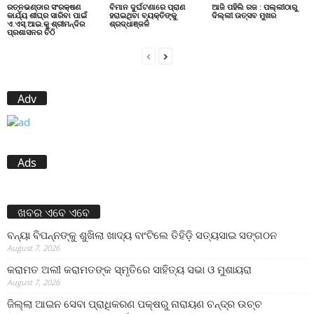
ରତ୍ନଭଣ୍ଡାର ସଂରକ୍ଷଣ
ବିମାନ ଦୁର୍ଘଟଣାରେ ପ୍ରାଣ
ଆଜି ପହିଲି ରଜ : ପଲ୍ଲୀଠାରୁ
କାର୍ଯ୍ୟ ଶୀଘ୍ର ସାରିବା ପାଇଁ
ହରାଇଥିବା ବ୍ୟକ୍ତିଙ୍କୁ
ଦିଲ୍ଲୀ ଉତ୍ସବ ମୁଖର
ଏ.ଏସ୍.ଆଇ.କୁ ଶ୍ରୀମନ୍ଦିର
ଶ୍ରଦ୍ଧାଞ୍ଜଳି
ପ୍ରଶାସନର ଚିଠି
Adv
Ads
ଖବର ଏବେ ଏବେ
ବନ୍ୟା ବିପନ୍ନଙ୍କୁ ଶୁଖିଲା ଖାଦ୍ୟ ବାଂଟିଲେ ତିହିଡି଼ ସତ୍ୟସାଇ ସଙ୍ଗଠନ
August 7, 2026
କରାମତ ଅଲୀ କରାମତଙ୍କ ସ୍ମୃତିରେ ସାହିତ୍ୟ ସଭା ଓ ମୁଶାୟରା
August 7, 2026
ଜିଲ୍ଲା ଆଇନ ସେବା ପ୍ରାଧିକରଣ ପକ୍ଷରୁ ନାରାୟଣ ଚନ୍ଦ୍ର ଉଚ୍ଚ