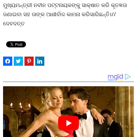
ମୁଖ୍ୟମନ୍ତ୍ରୀ ନବୀନ ପଟ୍ଟନାୟକଙ୍କୁ ସାକ୍ଷାତ କରି କୃତଜ୍ଞତା
ଜଣାଇବା ସହ ତାଙ୍କ ଆଶୀର୍ବାଦ କାମନା କରିସାରିଛନ୍ତି।//
ଦେବଦତ୍ତ