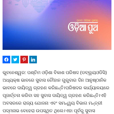
ଭୁବନେଶ୍ୱର: ପଶ୍ଚିମ ଓଡ଼ିଶା ବିକାଶ ପରିଷଦ (ଡବ୍ଲ୍ୟୁଓଡିସି)
ଅଧ୍ୟକ୍ଷ ଭାବରେ ସୁବାସ ଚୌହାନ ଗୁରୁବାର ଦିନ ଆନୁଷ୍ଠାନିକ
ଭାବରେ ଦାୟିତ୍ୱ ଗ୍ରହଣ କରିଛନ୍ତି।ପରିଷଦର କାର୍ଯ୍ୟାଳୟରେ
ପୂଜାର୍ଚ୍ଚନା କରିବା ସହ ସୁବାସ ଦାୟିତ୍ୱ ଗ୍ରହଣ କରିଛନ୍ତି।ଏହି
ଅବସରରେ ରାଜ୍ୟ ଯୋଜନା ଏବଂ ସମନ୍ୱୟ ବିଭାଗ ମନ୍ତ୍ରୀ
ପଦ୍ମନାଭ ବେହେରା ଉପସ୍ଥିତ ଥିଲେ।ଏହା ପୂର୍ବରୁ ସୁବାସ