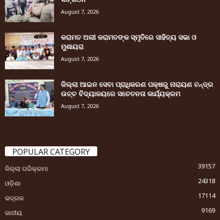
August 7, 2026
କରାମତ ଅଲୀ କରାମତଙ୍କ ସ୍ମୃତିରେ ସାହିତ୍ୟ ସଭା ଓ
ମୁଶାୟରା
August 7, 2026
ଜିଲ୍ଲା ଆଇନ ସେବା ପ୍ରାଧିକରଣ ପକ୍ଷରୁ ନାରାୟଣ ଚନ୍ଦ୍ର
ଉଚ୍ଚ ବିଦ୍ୟାଳୟରେ ସଚେତନତା କାର୍ଯ୍ୟକ୍ରମ
August 7, 2026
POPULAR CATEGORY
39157
ଜିଲ୍ଲା ପରିକ୍ରମା
24318
ଓଡ଼ିଶା
17114
ଭଦ୍ରକ
9169
ଜାତୀୟ