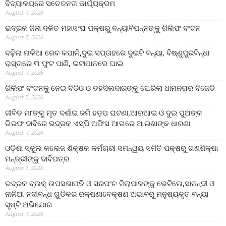
ବିଦ୍ୟାଳୟରେ ସଚେତନତା କାର୍ଯ୍ୟକ୍ରମ
August 7, 2026
ଭଦ୍ରକ ଜିଲା ଦଳିତ ମହାସଂଘ ପକ୍ଷରୁ ବନ୍ୟାବିପନ୍ନଙ୍କୁ ରିଲିଫ ବଂଟନ
August 7, 2026
ବଢ଼ିଲା ନାଳିଆ ରେବ କପାଳି,ଦୁଇ ସପ୍ତାହରେ ଦୁଇଟି ବନ୍ୟା, ବିଷ୍ଣୁପୁରବିନ୍ଧା
ରାସ୍ତାରେ ୩ ଫୁଟ ପାଣି, ଇଟାପାଳରେ ଘାଇ
August 7, 2026
ରିଲିଫ ବଂଟନକୁ ନେଇ ବିଡିଓ ଓ ତହସିଲଦାରଙ୍କୁ ଘେରିଲା ଧାମନଗର ବିଜେଡି
August 7, 2026
ଜୀବିତ ମା’ଙ୍କୁ ମୃତ ଦର୍ଶାଇ ଜମି ହଡ଼ପ ଘଟଣା,ଆରଆଇ ଓ ଦୁଇ ପୁଅଙ୍କ
ଗିରଫ ଦାବିରେ ଭଦ୍ରକ ଏସ୍‌ପି ଅଫିସ ଆଗରେ ଆଇଶାଙ୍କ ଧାରଣା
August 7, 2026
ଓଡ଼ିଶା ସ୍କୁଲ କଲେଜ ଶିକ୍ଷକ କର୍ମଚାରୀ ସମନ୍ୱୟ ସମିତି ପକ୍ଷରୁ ଗଣଶିକ୍ଷା
ମନ୍ତ୍ରୀଙ୍କୁ ଦାବିପତ୍ର
August 7, 2026
ଭଦ୍ରକ ବ୍ଲକ୍ ଉପସଭାପତି ଓ ସରପଂଚ ଜିଲାପାଳଙ୍କୁ ଭେଟିଲେ,ସାଳନ୍ଦୀ ଓ
ନାଳିଆ ନଦୀବନ୍ଧ ଗୁଡିକର ରକ୍ଷଣାବେକ୍ଷଣ ଅଭାବରୁ ମନୁଷ୍ୟକୃତ ବନ୍ୟା
ସୃଷ୍ଟି ଅଭିଯୋଗ
August 7, 2026