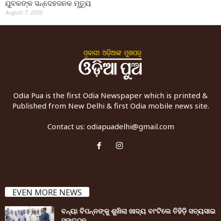
ଯୁବକଙ୍କ ସନ୍ଦେହଜନକ ମୃତ୍ୟୁ
August 7, 2026
Odia Pua is the first Odia Newspaper which is printed &
Published from New Delhi & first Odia mobile news site.
Contact us:
odiapuadelhi@gmail.com
EVEN MORE NEWS
ବନ୍ୟା ବିପନ୍ନଙ୍କୁ ଶୁଖିଲା ଖାଦ୍ୟ ବାଂଟିଲେ ତିହିଡି଼ ସତ୍ୟସାଇ
ସଙ୍ଗଠନ