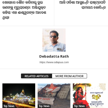
ଖୋଲାରେ ଶୌଚ କରିବାରୁ ଦୁଇ
ଆଜି ଓଡିଶା ଆସୁଛନ୍ତି ରାଷ୍ଟ୍ରପତି
ଜଣଙ୍କୁ ମୃତ୍ୟୁଦଣ୍ଡ: ଅଭିଯୁକ୍ତ
ରାମନାଥ କୋବିନ୍ଦ
କହିଲା ଏହା ଈଶ୍ୱରଙ୍କ ଆଦେଶ
ଥିଲା!
Debadatta Rath
https://www.odiapua.com
RELATED ARTICLES
MORE FROM AUTHOR
Top News
Top News
Top News