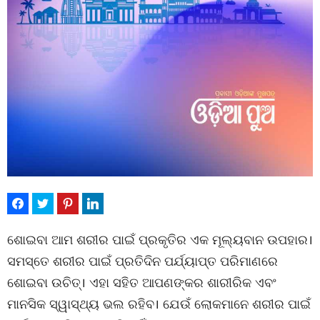
ଶୋଇବା ଆମ ଶରୀର ପାଇଁ ପ୍ରକୃତିର ଏକ ମୂଲ୍ୟବାନ ଉପହାର।
ସମସ୍ତେ ଶରୀର ପାଇଁ ପ୍ରତିଦିନ ପର୍ଯ୍ୟାପ୍ତ ପରିମାଣରେ
ଶୋଇବା ଉଚିତ୍। ଏହା ସହିତ ଆପଣଙ୍କର ଶାରୀରିକ ଏବଂ
ମାନସିକ ସ୍ୱାସ୍ଥ୍ୟ ଭଲ ରହିବ। ଯେଉଁ ଲୋକମାନେ ଶରୀର ପାଇଁ