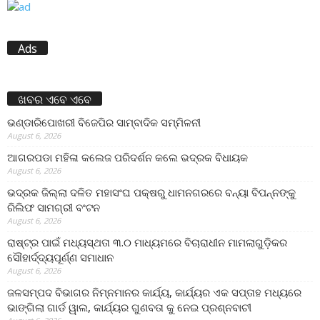
Ads
ଖବର ଏବେ ଏବେ
ଭଣ୍ଡାରିପୋଖରୀ ବିଜେପିର ସାମ୍ବାଦିକ ସମ୍ମିଳନୀ
August 6, 2026
ଆଗରପଡା ମହିଳା କଲେଜ ପରିଦର୍ଶନ କଲେ ଭଦ୍ରକ ବିଧାୟକ
August 6, 2026
ଭଦ୍ରକ ଜିଲ୍ଲା ଦଳିତ ମହାସଂଘ ପକ୍ଷରୁ ଧାମନଗରରେ ବନ୍ୟା ବିପନ୍ନଙ୍କୁ
ରିଲିଫ ସାମଗ୍ରୀ ବଂଟନ
August 6, 2026
ରାଷ୍ଟ୍ର ପାଇଁ ମଧ୍ୟସ୍ଥତା ୩.୦ ମାଧ୍ୟମରେ ବିଚାରାଧୀନ ମାମଲାଗୁଡ଼ିକର
ସୌହାର୍ଦ୍ଦ୍ୟପୂର୍ଣ୍ଣ ସମାଧାନ
August 6, 2026
ଜଳସମ୍ପଦ ବିଭାଗର ନିମ୍ନମାନର କାର୍ଯ୍ୟ, କାର୍ଯ୍ୟର ଏକ ସପ୍ତାହ ମଧ୍ୟରେ
ଭାଙ୍ଗିଲା ଗାର୍ଡ ୱାଲ, କାର୍ଯ୍ୟର ଗୁଣବତା କୁ ନେଇ ପ୍ରଶ୍ନବାଚୀ