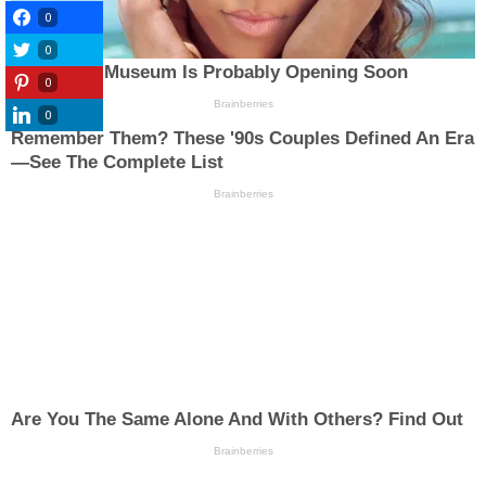
0
0
0
0