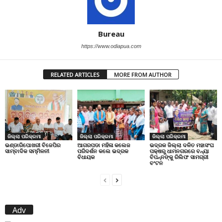
Bureau
https://www.odiapua.com
RELATED ARTICLES
MORE FROM AUTHOR
ଜିଲ୍ଲା ପରିକ୍ରମା
ଜିଲ୍ଲା ପରିକ୍ରମା
ଜିଲ୍ଲା ପରିକ୍ରମା
ଭଣ୍ଡାରିପୋଖରୀ ବିଜେପିର
ଆଗରପଡା ମହିଳା କଲେଜ
ଭଦ୍ରକ ଜିଲ୍ଲା ଦଳିତ ମହାସଂଘ
ସାମ୍ବାଦିକ ସମ୍ମିଳନୀ
ପରିଦର୍ଶନ କଲେ ଭଦ୍ରକ
ପକ୍ଷରୁ ଧାମନଗରରେ ବନ୍ୟା
ବିଧାୟକ
ବିପନ୍ନଙ୍କୁ ରିଲିଫ ସାମଗ୍ରୀ
ବଂଟନ
Adv