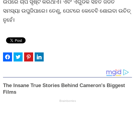
ଉପରେ ଚାପ ସୃଷ୍ଟି କରିଥାଏ। ଏବଂ ଏଗୁଡିକ ସହିତ ଜଡିତ
ସମସ୍ୟା ଉପୁଜିପାରେ। ତେଣୁ, ପେଟରେ କେବେବି ଶୋଇବା ଉଚିତ୍
ନୁହେଁ।