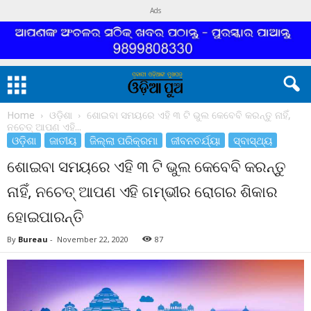
Ads
Home
ଓଡ଼ିଶା
ଶୋଇବା ସମୟରେ ଏହି ୩ ଟି ଭୁଲ କେବେବି କରନ୍ତୁ ନାହିଁ,
ନଚେତ୍ ଆପଣ ଏହି...
ଓଡ଼ିଶା
ଜାତୀୟ
ଜିଲ୍ଲା ପରିକ୍ରମା
ଜୀବନଚର୍ଯ୍ୟା
ସ୍ବାସ୍ଥ୍ୟ
ଶୋଇବା ସମୟରେ ଏହି ୩ ଟି ଭୁଲ କେବେବି କରନ୍ତୁ
ନାହିଁ, ନଚେତ୍ ଆପଣ ଏହି ଗମ୍ଭୀର ରୋଗର ଶିକାର
ହୋଇପାରନ୍ତି
By
Bureau
-
November 22, 2020
87