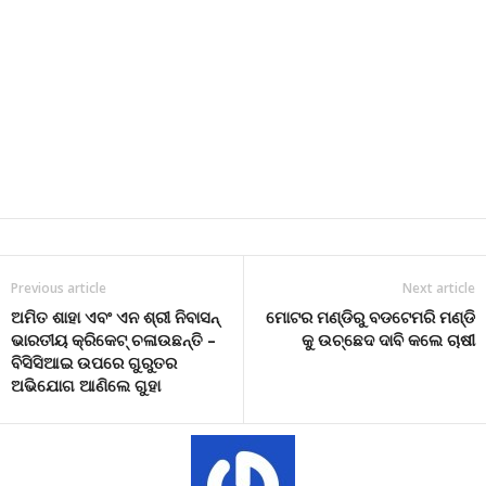
Previous article
Next article
ଅମିତ ଶାହା ଏବଂ ଏନ ଶ୍ରୀ ନିବାସନ୍
ମୋଟର ମଣ୍ଡିରୁ ବଡଟେମରି ମଣ୍ଡି
ଭାରତୀୟ କ୍ରିକେଟ୍ ଚଳାଉଛନ୍ତି –
କୁ ଉଚ୍ଛେଦ ଦାବି କଲେ ଚାଷୀ
ବିସିସିଆଇ ଉପରେ ଗୁରୁତର
ଅଭିଯୋଗ ଆଣିଲେ ଗୁହା