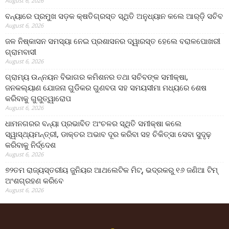
August 6, 2026
ବନ୍ୟାରେ ପ୍ରମୁଖ ସଡ଼କ କ୍ଷତିଗ୍ରସ୍ତ ସ୍ଥିତି ଅନୁଧ୍ୟାନ କଲେ ଆର୍‌ଡ଼ି ସଚିବ
August 6, 2026
ଜଳ ନିଷ୍କାସନ ସମସ୍ୟା ନେଇ ପ୍ରଶାସନର ଦ୍ୱାରସ୍ତ ହେଲେ ବରାଳପୋଖରୀ
ଗ୍ରାମବାସୀ
August 6, 2026
ଗ୍ରାମ୍ୟ ଉନ୍ନୟନ ବିଭାଗର କମିଶନର ତଥା ସଚିବଙ୍କ ସମୀକ୍ଷା,
ଜନକଲ୍ୟାଣ ଯୋଜନା ଗୁଡିକର ଗୁଣବତା ସହ ସମୟସୀମା ମଧ୍ୟରେ ଶେଷ
କରିବାକୁ ଗୁରୁତ୍ୱାରୋପ
August 6, 2026
ଧାମନଗରର ବନ୍ୟା ପ୍ରଭାବିତ ଅଂଚଳର ସ୍ଥିତି ସମୀକ୍ଷା କଲେ
ସ୍ୱାସ୍ଥ୍ୟମନ୍ତ୍ରୀ, ଡାକ୍ତର ଅଭାବ ଦୂର କରିବା ସହ ଚିକିତ୍ସା ସେବା ସୁଦୃଢ଼
କରିବାକୁ ନିର୍ଦ୍ଦେଶ
August 6, 2026
୭୨ତମ ରାଜ୍ୟସ୍ତରୀୟ ଜୁନିୟର ଆଥଲେଟିକ ମିଟ୍‌, ଭଦ୍ରକରୁ ୧୬ ଜଣିଆ ଟିମ୍
ଅଂଶଗ୍ରହଣ କରିବେ
August 6, 2026