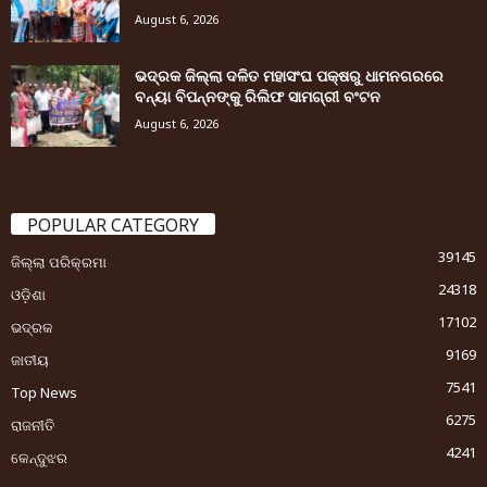
August 6, 2026
ଭଦ୍ରକ ଜିଲ୍ଲା ଦଳିତ ମହାସଂଘ ପକ୍ଷରୁ ଧାମନଗରରେ
ବନ୍ୟା ବିପନ୍ନଙ୍କୁ ରିଲିଫ ସାମଗ୍ରୀ ବଂଟନ
August 6, 2026
POPULAR CATEGORY
39145
ଜିଲ୍ଲା ପରିକ୍ରମା
24318
ଓଡ଼ିଶା
17102
ଭଦ୍ରକ
9169
ଜାତୀୟ
7541
Top News
6275
ରାଜନୀତି
4241
କେନ୍ଦୁଝର