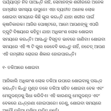
ପର୍ଯ୍ୟାପ୍ତ ନିଦ ପାଆନ୍ତି ନାହିଁ, ସେମାନଙ୍କ ଶରୀରରେ ଅନେକ
ଗମ୍ଭୀର ସମସ୍ୟା ଉପୁଜେ। ଏହା ବ୍ୟତୀତ ଅନେକ ଲୋକ
ଶୋଇବା ସମୟରେ କିଛି ଭୁଲ କରନ୍ତି ଯାହା ଶରୀର ପାଇଁ
କ୍ଷତିକାରକ। ଆଜିର ପୋଷ୍ଟରେ, ଆମେ ଆପଣଙ୍କୁ ଏପରି
ତ୍ରୁଟି ବିଷୟରେ କହିବୁ। ଯାହା ଅଧିକାଂଶ ଲୋକ ଶୋଇବା
ସମୟରେ କରନ୍ତି। ଆସନ୍ତୁ ବିସ୍ତୃତ ଭାବରେ ଜାଣିବା। ଶୋଇବା
ସମୟରେ ଏହି ୩ ଟି ଭୁଲ କେବେବି କରନ୍ତୁ ନାହିଁ, ନଚେତ୍ ଆପଣ
ଏହି ଗମ୍ଭୀର ରୋଗର ଶିକାର ହୋଇପାରନ୍ତି।
୧- ତକିଆରେ ଶୋଇବା
ଆଜିକାଲି ଅଧିକାଂଶ ଲୋକ ତକିଆ ଉପରେ ଶୋଇବାକୁ ପସନ୍ଦ
କରନ୍ତି। କିନ୍ତୁ ମୁଣ୍ଡ ତଳେ ତକିଆ ସହିତ ଶୋଇବା ବେକ ଏବଂ
ମେରୁଦଣ୍ଡକୁ ସିଧା କରିଦିଏ। ଏହି କାରଣରୁ ମେରୁଦଣ୍ଡ ଏବଂ
ବେକରେ ଯନ୍ତ୍ରଣା ହୋଇପାରେ। ତେଣୁ, ଶୋଇବା ସମୟରେ
ଆଦୌ ତକିଆ ରଖିବା ଉଚିତ୍ ନୁହେଁ।