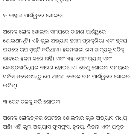
୨- ଡାହାଣ ପାର୍ଶ୍ୱରେ ଶୋଇବା।
ଅନେକ ଲୋକ ଶୋଇବା ସମୟରେ ଡାହାଣ ପାର୍ଶ୍ୱରେ
ଶୋଇଥା’ନ୍ତି। ଏହି ଭୁଲ ଅଭ୍ୟାସ ହଜମ ପ୍ରକ୍ରିୟା ଏବଂ ହୃଦୟ
ଉପରେ ଚାପ ସୃଷ୍ଟି କରିଥାଏ। ହଜମକାରୀ ରସ ଖାଦ୍ୟକୁ ସଠିକ୍
ଭାବରେ ହଜମ କରେ ନାହିଁ। ଏବଂ ଏହା ପେଟ ଗ୍ୟାସ୍ ଏବଂ
କୋଷ୍ଠକାଠିନ୍ୟର କାରଣ ହୋଇଥାଏ। ତେଣୁ ଶୋଇବା ସମୟରେ
ସର୍ବଦା ମନେରଖନ୍ତୁ ଯେ ଆପଣ କେବଳ ବାମ ପାର୍ଶ୍ୱରେ ଶୋଇବା
ଉଚିତ୍।
୩-ପେଟ ତଳକୁ କରି ଶୋଇବା
ଅନେକ ଲୋକଙ୍କର ପେଟରେ ଶୋଇବାର ଭୁଲ ଅଭ୍ୟାସ ମଧ୍ୟ
ଅଛି। ଏହି ଭୁଲ ଅଭ୍ୟାସ ଫୁସଫୁସ, ହୃଦୟ, କିଡନୀ ଏବଂ ଯକୃତ