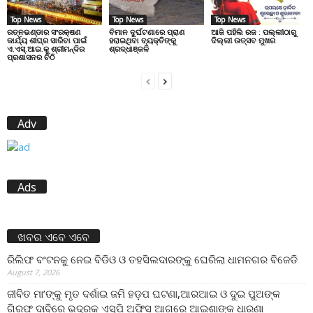
Top News
Top News
Top News
ରତ୍ନଭଣ୍ଡାର ସଂରକ୍ଷଣ
ବିମାନ ଦୁର୍ଘଟଣାରେ ପ୍ରାଣ
ଆଜି ପହିଲି ରଜ : ପଲ୍ଲୀଠାରୁ
କାର୍ଯ୍ୟ ଶୀଘ୍ର ସାରିବା ପାଇଁ
ହରାଇଥିବା ବ୍ୟକ୍ତିଙ୍କୁ
ଦିଲ୍ଲୀ ଉତ୍ସବ ମୁଖର
ଏ.ଏସ୍.ଆଇ.କୁ ଶ୍ରୀମନ୍ଦିର
ଶ୍ରଦ୍ଧାଞ୍ଜଳି
ପ୍ରଶାସନର ଚିଠି
Adv
Ads
ଖବର ଏବେ ଏବେ
ରିଲିଫ ବଂଟନକୁ ନେଇ ବିଡିଓ ଓ ତହସିଲଦାରଙ୍କୁ ଘେରିଲା ଧାମନଗର ବିଜେଡି
August 7, 2026
ଜୀବିତ ମା’ଙ୍କୁ ମୃତ ଦର୍ଶାଇ ଜମି ହଡ଼ପ ଘଟଣା,ଆରଆଇ ଓ ଦୁଇ ପୁଅଙ୍କ
ଗିରଫ ଦାବିରେ ଭଦ୍ରକ ଏସ୍‌ପି ଅଫିସ ଆଗରେ ଆଇଶାଙ୍କ ଧାରଣା