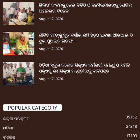
ରିଲିଫ ବଂଟନକୁ ନେଇ ବିଡିଓ ଓ ତହସିଲଦାରଙ୍କୁ ଘେରିଲା
ଧାମନଗର ବିଜେଡି
August 7, 2026
ଜୀବିତ ମା’ଙ୍କୁ ମୃତ ଦର୍ଶାଇ ଜମି ହଡ଼ପ ଘଟଣା,ଆରଆଇ ଓ
ଦୁଇ ପୁଅଙ୍କ ଗିରଫ...
August 7, 2026
ଓଡ଼ିଶା ସ୍କୁଲ କଲେଜ ଶିକ୍ଷକ କର୍ମଚାରୀ ସମନ୍ୱୟ ସମିତି
ପକ୍ଷରୁ ଗଣଶିକ୍ଷା ମନ୍ତ୍ରୀଙ୍କୁ ଦାବିପତ୍ର
August 7, 2026
POPULAR CATEGORY
39152
ଜିଲ୍ଲା ପରିକ୍ରମା
24318
ଓଡ଼ିଶା
17109
ଭଦ୍ରକ