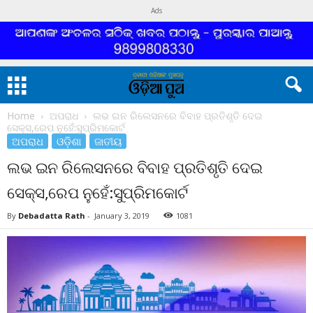
Ads
Home
ଅପରାଧ
ଲଭ ଇନ ରିଲେସନରେ ବିବାହ ପ୍ରତିଶୃତି ଦେଇ
ସେକ୍ସ,ରେପ ନୁହେଁ:ସୁପ୍ରିମକୋର୍ଟ
ଅପରାଧ
ଓଡ଼ିଶା
ଜାତୀୟ
ଲଭ ଇନ ରିଲେସନରେ ବିବାହ ପ୍ରତିଶୃତି ଦେଇ
ସେକ୍ସ,ରେପ ନୁହେଁ:ସୁପ୍ରିମକୋର୍ଟ
By
Debadatta Rath
-
January 3, 2019
1081