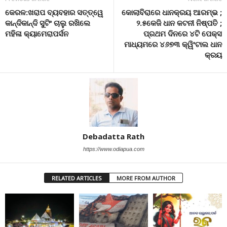
କେରଳ:ଖରାପ ବ୍ୟବହାର ସତ୍ତ୍ୱେ
କୋଲାବିରାରେ ଧାନକ୍ରୟ ଆରମ୍ଭ ;
କାନ୍ଦିକାନ୍ଦି ସୁଟିଂ ଚାଲୁ ରଖିଲେ
୨.୫କେଜି ଧାନ କଟନୀ ନିଷ୍ପତି ;
ମହିଳା କ୍ୟାମେରାପର୍ସନ
ପ୍ରଥମ ଦିନରେ ୪ଟି ପେକ୍ସ
ମାଧ୍ୟମରେ ୪୬୭୩ କ୍ୱିଂଟାଲ ଧାନ
କ୍ରୟ
Debadatta Rath
https://www.odiapua.com
RELATED ARTICLES
MORE FROM AUTHOR