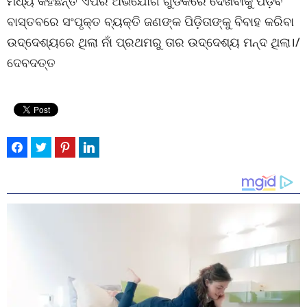
ମଧ୍ୟ କହିଛନ୍ତି ଏପରି ଅଭିଯୋଗ ଗୁଡିକରେ ଦେଖିବାକୁ ପଡ଼ିବ
ବାସ୍ତବରେ ସଂପୃକ୍ତ ବ୍ୟକ୍ତି ଜଣଙ୍କ ପିଡ଼ିତାଙ୍କୁ ବିବାହ କରିବା
ଉଦ୍ଦେଶ୍ୟରେ ଥିଲା ନାଁ ପ୍ରଥମରୁ ତାର ଉଦ୍ଦେଶ୍ୟ ମନ୍ଦ ଥିଲା।/
ଦେବଦତ୍ତ