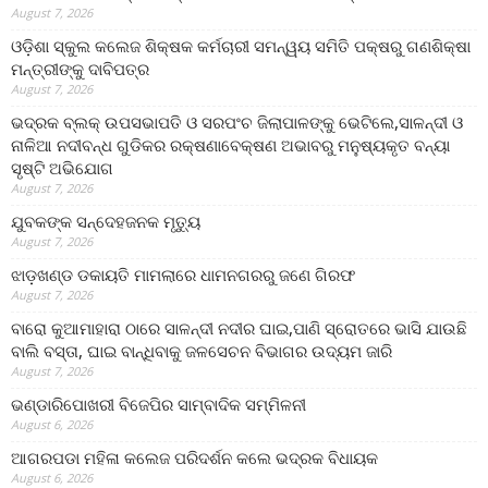
August 7, 2026
ଓଡ଼ିଶା ସ୍କୁଲ କଲେଜ ଶିକ୍ଷକ କର୍ମଚାରୀ ସମନ୍ୱୟ ସମିତି ପକ୍ଷରୁ ଗଣଶିକ୍ଷା
ମନ୍ତ୍ରୀଙ୍କୁ ଦାବିପତ୍ର
August 7, 2026
ଭଦ୍ରକ ବ୍ଲକ୍ ଉପସଭାପତି ଓ ସରପଂଚ ଜିଲାପାଳଙ୍କୁ ଭେଟିଲେ,ସାଳନ୍ଦୀ ଓ
ନାଳିଆ ନଦୀବନ୍ଧ ଗୁଡିକର ରକ୍ଷଣାବେକ୍ଷଣ ଅଭାବରୁ ମନୁଷ୍ୟକୃତ ବନ୍ୟା
ସୃଷ୍ଟି ଅଭିଯୋଗ
August 7, 2026
ଯୁବକଙ୍କ ସନ୍ଦେହଜନକ ମୃତ୍ୟୁ
August 7, 2026
ଝାଡ଼ଖଣ୍ଡ ଡକାୟତି ମାମଲାରେ ଧାମନଗରରୁ ଜଣେ ଗିରଫ
August 7, 2026
ବାରୋ କୁଆମାହାରା ଠାରେ ସାଳନ୍ଦୀ ନଦୀର ଘାଇ,ପାଣି ସ୍ରୋତରେ ଭାସି ଯାଉଛି
ବାଲି ବସ୍ତା, ଘାଇ ବାନ୍ଧିବାକୁ ଜଳସେଚନ ବିଭାଗର ଉଦ୍ୟମ ଜାରି
August 7, 2026
ଭଣ୍ଡାରିପୋଖରୀ ବିଜେପିର ସାମ୍ବାଦିକ ସମ୍ମିଳନୀ
August 6, 2026
ଆଗରପଡା ମହିଳା କଲେଜ ପରିଦର୍ଶନ କଲେ ଭଦ୍ରକ ବିଧାୟକ
August 6, 2026