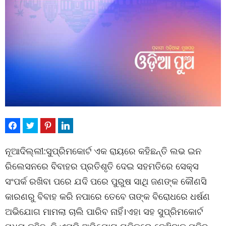
ନୂଆଦିଲ୍ଲୀ:ସୁପ୍ରିମକୋର୍ଟ ଏକ ରାୟରେ କହିଛନ୍ତି ଲଭ ଇନ
ରିଲେସନରେ ବିବାହର ପ୍ରତିଶୃତି ଦେଇ ସହମତିରେ ସେକ୍ସ
ସଂପର୍କ ରଖିବା ପରେ ଯଦି ପରେ ପୁରୁଷ ସାଥି ଜଣଙ୍କ କୌଣସି
କାରଣରୁ ବିବାହ କରି ନପାରେ ତେବେ ତାଙ୍କ ବିରୋଧରେ ଧର୍ଷଣ
ଅଭିଯୋଗ ମାମଲା ଚାଲି ପାରିବ ନାହିଁ।ଏହା ସହ ସୁପ୍ରିମକୋର୍ଟ