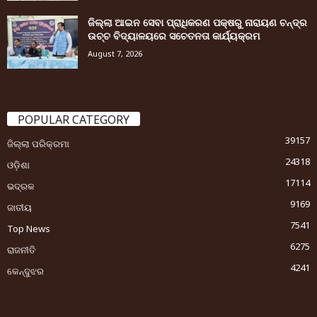
ଜିଲ୍ଲା ଆଇନ ସେବା ପ୍ରାଧିକରଣ ପକ୍ଷରୁ ନାରାୟଣ ଚନ୍ଦ୍ର
ଉଚ୍ଚ ବିଦ୍ୟାଳୟରେ ସଚେତନତା କାର୍ଯ୍ୟକ୍ରମ
August 7, 2026
POPULAR CATEGORY
39157
ଜିଲ୍ଲା ପରିକ୍ରମା
24318
ଓଡ଼ିଶା
17114
ଭଦ୍ରକ
9169
ଜାତୀୟ
7541
Top News
6275
ରାଜନୀତି
4241
କେନ୍ଦୁଝର