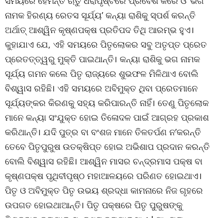
ସମୟରେ ହେମନ୍ତ ଋତୁ ଧରାପୃଷ୍ଟରେ ପ୍ରବେଶ କରେ ଓ ‘ଭଗ
ନାମକ ହିରଣ୍ୟ ରେତସ ସୂର୍ଯ୍ୟ’ କନ୍ୟା ରାଶିକୁ ସ୍ପର୍ଶ କରନ୍ତି
ଅର୍ଥାତ୍ ଆଶ୍ୱିନ କୃଷ୍ଣପକ୍ଷ ପ୍ରତିପଦ ତିଥି ଆରମ୍ଭ ହୁଏ।
କୁହାଯାଏ ଯେ, ଏହି ସମୟରେ ପିତୃଲୋକର ସବୁ ଅତୃପ୍ତ ପ୍ରେତ
ପ୍ରେତତ୍ତ୍ୱରୁ ମୁକ୍ତି ପାଇଥାନ୍ତି। କନ୍ୟା ରାଶିକୁ ଭଗ ନାମକ
ସୂର୍ଯ୍ୟ ଗମନ କଲେ ପିତୃ ରାଜ୍ୟରେ ଶୁଭଫଳ ମିଳିଥାଏ ବୋଲି
ବିଶ୍ୱାସ ରହିଛି। ଏହି ସମୟରେ ଅବିମୁକ୍ତ ଥିବା ପ୍ରେତମାନେ
ସୂର୍ଯ୍ୟଙ୍କର କିରଣକୁ ସହ୍ୟ କରିପାରନ୍ତି ନାହିଁ। ତେଣୁ ପିତୃଲୋକ
ମାନେ କନ୍ୟା ସଂଯୁକ୍ତ ହୋଇ ତିଳୋଦଳ ପାଇଁ ଆଗ୍ରହ ପ୍ରକାଶ
କରିଥାନ୍ତି। ଯଦି ପୁତ୍ର ବା ବଂଶଜ ମାନେ ତିଳତର୍ପଣ ନ’କରନ୍ତି
ତେବେ ପିତୃପୁରୁଷ ଉତକ୍ଷିପ୍ତ ହୋଇ ଅଭିଶାପ ପ୍ରଦାନ କରନ୍ତି
ବୋଲି ବିଶ୍ୱାସ ରହିଛି। ଆଶ୍ୱିନ ମାସର ଚନ୍ଦ୍ରମାସ ପକ୍ଷ ବା
କୃଷ୍ଣପକ୍ଷ ପୃଥିବୀପୃଷ୍ଠ ମହାଆଳୟରେ ପରିଣତ ହୋଇଥାଏ।
ପିତୃ ଓ ଅବିମୁକ୍ତ ପିତୃ ଉଭୟ ଶ୍ରଦ୍ଧା କାମନାରେ ନିଜ ଗୃହରେ
ଉପଗତ ହୋଇଥାଆନ୍ତି। ପିତୃ ପକ୍ଷରେ ପିତୃ ପୁରୁଷଙ୍କୁ