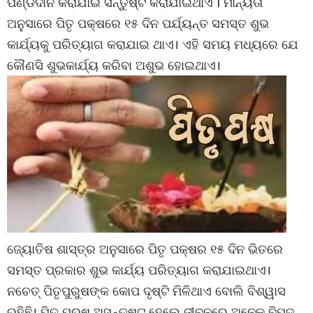
ପିଣ୍ଡଦାନ କରାଯାଇ ସନ୍ତୁଷ୍ଟ କରାଯାଇଥାଏ l ମାନ୍ୟତା
ଅନୁସାରେ ପିତୃ ପକ୍ଷରେ ୧୫ ଦିନ ପର୍ଯ୍ୟନ୍ତ ସମସ୍ତ ଶୁଭ
କାର୍ଯ୍ୟକୁ ପରିତ୍ୟାଗ କରାଯାଇ ଥାଏ। ଏହି ସମୟ ମଧ୍ୟରେ ଯେ
କୌଣସି ଶୁଭକାର୍ଯ୍ୟ କରିବା ଅଶୁଭ ହୋଇଥାଏ।
ଜ୍ୟୋତିଷ ଶାସ୍ତ୍ର ଅନୁସାରେ ପିତୃ ପକ୍ଷର ୧୫ ଦିନ ଭିତରେ
ସମସ୍ତ ପ୍ରକାର ଶୁଭ କାର୍ଯ୍ୟ ପରିତ୍ୟାଗ କରାଯାଇଥାଏ।
ନଚେତ୍ ପିତୃପୁରୁଷଙ୍କ କୋପ ଦୃଷ୍ଟି ମିଳିଥାଏ ବୋଲି ବିଶ୍ୱାସ
ରହିଛି। ପିତୃ ପୁରୁଷ ଅସନ୍ତୁଷ୍ଟ ହେଲେ ଜୀବନରେ ଅନେକ ବିପଦ