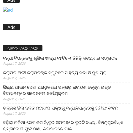
Adv
Ads
ଖବର ଏବେ ଏବେ
ବନ୍ୟା ବିପନ୍ନଙ୍କୁ ଶୁଖିଲା ଖାଦ୍ୟ ବାଂଟିଲେ ତିହିଡି଼ ସତ୍ୟସାଇ ସଙ୍ଗଠନ
August 7, 2026
କରାମତ ଅଲୀ କରାମତଙ୍କ ସ୍ମୃତିରେ ସାହିତ୍ୟ ସଭା ଓ ମୁଶାୟରା
August 7, 2026
ଜିଲ୍ଲା ଆଇନ ସେବା ପ୍ରାଧିକରଣ ପକ୍ଷରୁ ନାରାୟଣ ଚନ୍ଦ୍ର ଉଚ୍ଚ
ବିଦ୍ୟାଳୟରେ ସଚେତନତା କାର୍ଯ୍ୟକ୍ରମ
August 7, 2026
ଭଦ୍ରକ ଜିଲା ଦଳିତ ମହାସଂଘ ପକ୍ଷରୁ ବନ୍ୟାବିପନ୍ନଙ୍କୁ ରିଲିଫ ବଂଟନ
August 7, 2026
ବଢ଼ିଲା ନାଳିଆ ରେବ କପାଳି,ଦୁଇ ସପ୍ତାହରେ ଦୁଇଟି ବନ୍ୟା, ବିଷ୍ଣୁପୁରବିନ୍ଧା
ରାସ୍ତାରେ ୩ ଫୁଟ ପାଣି, ଇଟାପାଳରେ ଘାଇ