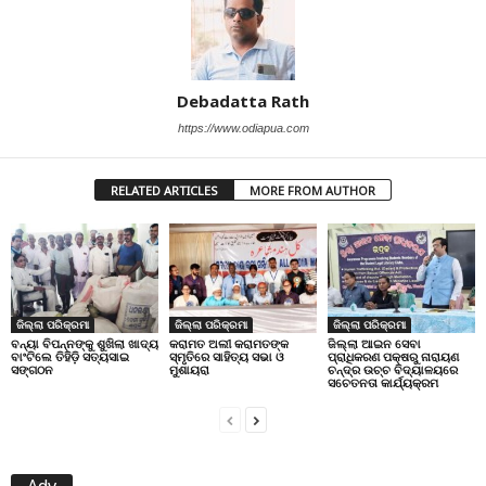
Debadatta Rath
https://www.odiapua.com
RELATED ARTICLES
MORE FROM AUTHOR
ଜିଲ୍ଲା ପରିକ୍ରମା
ଜିଲ୍ଲା ପରିକ୍ରମା
ଜିଲ୍ଲା ପରିକ୍ରମା
ବନ୍ୟା ବିପନ୍ନଙ୍କୁ ଶୁଖିଲା ଖାଦ୍ୟ
କରାମତ ଅଲୀ କରାମତଙ୍କ
ଜିଲ୍ଲା ଆଇନ ସେବା
ବାଂଟିଲେ ତିହିଡି଼ ସତ୍ୟସାଇ
ସ୍ମୃତିରେ ସାହିତ୍ୟ ସଭା ଓ
ପ୍ରାଧିକରଣ ପକ୍ଷରୁ ନାରାୟଣ
ସଙ୍ଗଠନ
ମୁଶାୟରା
ଚନ୍ଦ୍ର ଉଚ୍ଚ ବିଦ୍ୟାଳୟରେ
ସଚେତନତା କାର୍ଯ୍ୟକ୍ରମ