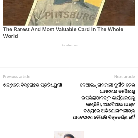
Previous article
Next article
ଶଙ୍ଖରେ ବିଦ୍ରୋହର ପ୍ରତିଧ୍ୱନୀ!
ବେଆଇନ୍ ନାମଜାରୀ ଦୁର୍ନୀତି ଚେର
ଧାମନଗର ତହସିଲରୁ
ଉପଜିଲାପାଳଙ୍କ କାର୍ଯ୍ୟାଳୟକୁ
ଲମ୍ବିଛି!, ଆରଟିଆଇ ଆକ୍ଟ
ତଥ୍ୟରେ ଅଭିଯୋଗକାରୀଙ୍କ
ଆବେଦନର କୌଣସି ଚିହ୍ନବର୍ଣ୍ଣ ନାହିଁ