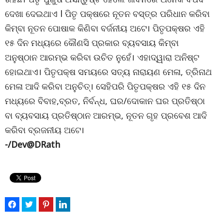
ଦେଖା ଦେଇଥାଏ l ପିତୃ ପକ୍ଷରେ ନୂତନ ବସ୍ତ୍ର ପରିଧାନ କରିବା
କିମ୍ବା ନୂତନ ପୋଷାକ କିଣିବା ବର୍ଜନୀୟ ଅଟେ। ପିତୃପକ୍ଷର ଏହି
୧୫ ଦିନ ମଧ୍ୟରେ କୌଣସି ପ୍ରକାର ବ୍ୟବସାୟ କିମ୍ବା
ଅନୁଷ୍ଠାନ ଆରମ୍ଭ କରିବା ଉଚିତ ନୁହେଁ। ଏହାଦ୍ୱାରା ଅନିଷ୍ଟ
ହୋଇଥାଏ। ପିତୃପକ୍ଷ ସମୟରେ ସତ୍ୟ ନାରାୟଣ ମେଳା, ତ୍ରିନାଥ
ମେଳା ଆଦି କରିବା ଅନୁଚିତ୍। ସେହିପରି ପିତୃପକ୍ଷର ଏହି ୧୫ ଦିନ
ମଧ୍ୟରେ ବିବାହ,ବ୍ରତ, ନିର୍ବନ୍ଧ, ଘର/ଦୋକାନ ଘର ପ୍ରତିଷ୍ଠା
ବା ବ୍ୟବସାୟ ପ୍ରତିଷ୍ଠାନ ଆରମ୍ଭ, ନୂତନ ଗୃହ ପ୍ରବେଶ ଆଦି
କରିବା ବ୍ରଜନୀୟ ଅଟେ।
-/Dev@DRath