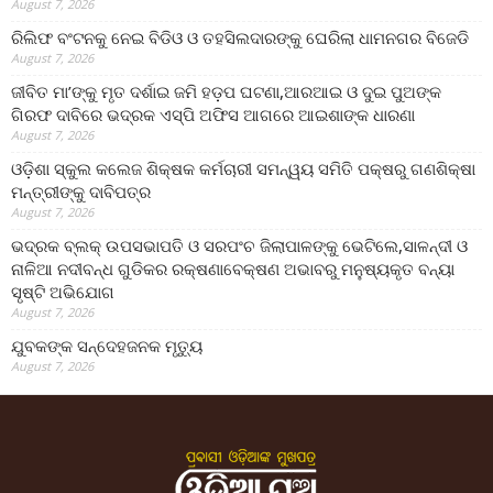
August 7, 2026
ରିଲିଫ ବଂଟନକୁ ନେଇ ବିଡିଓ ଓ ତହସିଲଦାରଙ୍କୁ ଘେରିଲା ଧାମନଗର ବିଜେଡି
August 7, 2026
ଜୀବିତ ମା’ଙ୍କୁ ମୃତ ଦର୍ଶାଇ ଜମି ହଡ଼ପ ଘଟଣା,ଆରଆଇ ଓ ଦୁଇ ପୁଅଙ୍କ
ଗିରଫ ଦାବିରେ ଭଦ୍ରକ ଏସ୍‌ପି ଅଫିସ ଆଗରେ ଆଇଶାଙ୍କ ଧାରଣା
August 7, 2026
ଓଡ଼ିଶା ସ୍କୁଲ କଲେଜ ଶିକ୍ଷକ କର୍ମଚାରୀ ସମନ୍ୱୟ ସମିତି ପକ୍ଷରୁ ଗଣଶିକ୍ଷା
ମନ୍ତ୍ରୀଙ୍କୁ ଦାବିପତ୍ର
August 7, 2026
ଭଦ୍ରକ ବ୍ଲକ୍ ଉପସଭାପତି ଓ ସରପଂଚ ଜିଲାପାଳଙ୍କୁ ଭେଟିଲେ,ସାଳନ୍ଦୀ ଓ
ନାଳିଆ ନଦୀବନ୍ଧ ଗୁଡିକର ରକ୍ଷଣାବେକ୍ଷଣ ଅଭାବରୁ ମନୁଷ୍ୟକୃତ ବନ୍ୟା
ସୃଷ୍ଟି ଅଭିଯୋଗ
August 7, 2026
ଯୁବକଙ୍କ ସନ୍ଦେହଜନକ ମୃତ୍ୟୁ
August 7, 2026