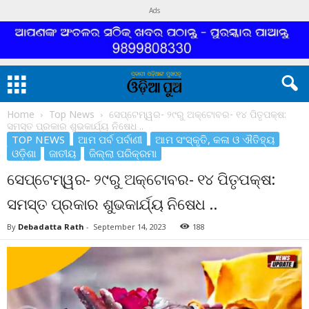
Ads
Home
Top News
ସେପ୍ଟେମ୍ୱର- ୨୯ରୁ ଅକ୍ଟୋବର- ୧୪ ପିତୃପକ୍ଷ:
ସମସ୍ତ ପ୍ରକାର ଶୁଭକାର୍ଯ୍ୟ ନିଷେଧ ..
TOP NEWS
ଆମ ପର୍ବ ପର୍ବାଣୀ
ଆମ ସଂସ୍କୃତି, କଳା ଓ ଐତିହ୍ୟ
ଓଡ଼ିଶା
ଜାତୀୟ
ଜିଲ୍ଲା ପରିକ୍ରମା
ସେପ୍ଟେମ୍ୱର- ୨୯ରୁ ଅକ୍ଟୋବର- ୧୪ ପିତୃପକ୍ଷ:
ସମସ୍ତ ପ୍ରକାର ଶୁଭକାର୍ଯ୍ୟ ନିଷେଧ ..
By
Debadatta Rath
-
September 14, 2023
188