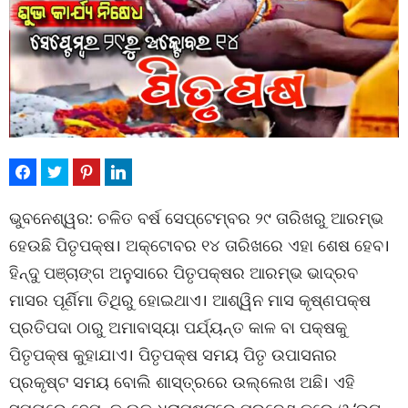
ଭୁବନେଶ୍ୱର: ଚଳିତ ବର୍ଷ ସେପ୍ଟେମ୍ବର ୨୯ ତାରିଖରୁ ଆରମ୍ଭ
ହେଉଛି ପିତୃପକ୍ଷ। ଅକ୍ଟୋବର ୧୪ ତାରିଖରେ ଏହା ଶେଷ ହେବ।
ହିନ୍ଦୁ ପଞ୍ଚାଙ୍ଗ ଅନୁସାରେ ପିତୃପକ୍ଷର ଆରମ୍ଭ ଭାଦ୍ରବ
ମାସର ପୂର୍ଣିମା ତିଥିରୁ ହୋଇଥାଏ। ଆଶ୍ୱିନ ମାସ କୃଷ୍ଣପକ୍ଷ
ପ୍ରତିପଦା ଠାରୁ ଅମାବାସ୍ୟା ପର୍ଯ୍ୟନ୍ତ କାଳ ବା ପକ୍ଷକୁ
ପିତୃପକ୍ଷ କୁହାଯାଏ। ପିତୃପକ୍ଷ ସମୟ ପିତୃ ଉପାସନାର
ପ୍ରକୃଷ୍ଟ ସମୟ ବୋଲି ଶାସ୍ତ୍ରରେ ଉଲ୍ଲେଖ ଅଛି। ଏହି