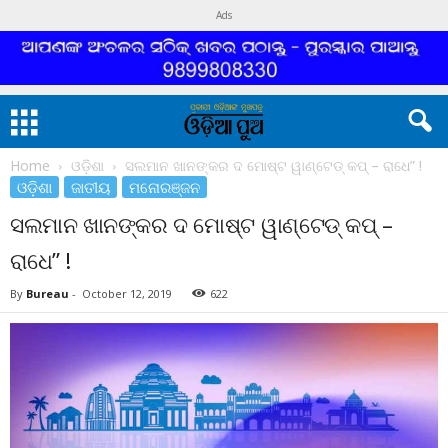
Ads
Home
ଓଡ଼ିଶା
ସଲମାନ ଖାନଙ୍କର ଦ ମୋଷ୍ଟ ୱାଣ୍ଟେଡ୍ କପ୍ – ରାଧେ” !
ଓଡ଼ିଶା
ଜାତୀୟ
ମନୋରଞ୍ଜନ
ସଲମାନ ଖାନଙ୍କର ଦ ମୋଷ୍ଟ ୱାଣ୍ଟେଡ୍ କପ୍ –
ରାଧେ” !
By
Bureau
-
October 12, 2019
622