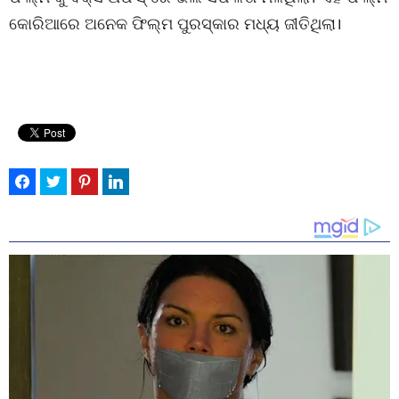
କୋରିଆରେ ଅନେକ ଫିଲ୍ମ ପୁରସ୍କାର ମଧ୍ୟ ଜୀତିଥିଲା।