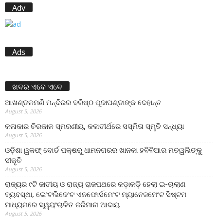
Adv
Ads
ଖବର ଏବେ ଏବେ
ଆଖଣ୍ଡଳମଣି ମନ୍ଦିରର ବରିଷ୍ଠ ପୂଜାପଣ୍ଡାଙ୍କ ଦେହାନ୍ତ
August 5, 2026
କଳାକାର ଚିରକାଳ ସ୍ମରଣୀୟ, କଳାତୀର୍ଥରେ ସସ୍ମିତା ସ୍ମୃତି ସନ୍ଧ୍ୟା
August 5, 2026
ଓଡ଼ିଶା ୱକଫ୍ ବୋର୍ଡ ପକ୍ଷରୁ ଧାମନଗରର ଖାନକା ହବିବିଆର ମତୱଲିଙ୍କୁ
ସୀକୃତି
August 5, 2026
ରାଜ୍ୟର ୯ଟି ଜାତୀୟ ଓ ରାଜ୍ୟ ରାଜପଥରେ କଡ଼ାକଡ଼ି ହେଲା ଇ-ଚାଲାଣ
ବ୍ୟବସ୍ଥା, ଇେଂଟଲିଜେଂଟ ଏନଫୋର୍ସମେଂଟ ମ୍ୟାନେଜମେଂଟ ସିଷ୍ଟମ
ମାଧ୍ୟମରେ ସ୍ୱୟଂଚାଳିତ ଜରିମାନା ଆଦାୟ
August 5, 2026