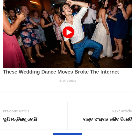
Previous article
Next article
ପୁଣି ମନ୍ଦିରରୁ ଚୋରି
ରକ୍ତ ସଂଗ୍ରହ କରିବ ବିଜେଡି