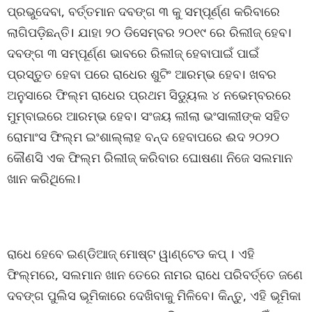
ପ୍ରଭୁଦେବା, ବର୍ତ୍ତମାନ ଦବଙ୍ଗ ୩ କୁ ସମ୍ପୂର୍ଣ୍ଣ କରିବାରେ
ଲାଗିପଡ଼ିଛନ୍ତି। ଯାହା ୨୦ ଡିସେମ୍ବର ୨୦୧୯ ରେ ରିଲୀଜ୍ ହେବ।
ଦବଙ୍ଗ ୩ ସମ୍ପୂର୍ଣ୍ଣ ଭାବରେ ରିଲୀଜ୍ ହେବାପାଇଁ ପାଇଁ
ପ୍ରସ୍ତୁତ ହେବା ପରେ ରାଧେର ଶୁଟିଂ ଆରମ୍ଭ ହେବ। ଖବର
ଅନୁସାରେ ଫିଲ୍ମ ରାଧେର ପ୍ରଥମ ସିଡ୍ୟୁଲ ୪ ନଭେମ୍ବରରେ
ମୁମ୍ବାଇରେ ଆରମ୍ଭ ହେବ। ସଂଜୟ ଲୀଲା ଭଂସାଲୀଙ୍କ ସହିତ
ରୋମାଂସ ଫିଲ୍ମ ଇଂଶାଲ୍ଲାହ ବନ୍ଦ ହେବାପରେ ଈଦ ୨୦୨୦
କୌଣସି ଏକ ଫିଲ୍ମ ରିଲୀଜ୍ କରିବାର ଘୋଷଣା ନିଜେ ସଲମାନ
ଖାନ କରିଥିଲେ।
ରାଧେ ହେବେ ଇଣ୍ଡିଆଜ୍ ମୋଷ୍ଟ ୱାଣ୍ଟେଡ କପ୍ । ଏହି
ଫିଲ୍ମରେ, ସଲମାନ ଖାନ ତେରେ ନାମର ରାଧେ ପରିବର୍ତ୍ତେ ଜଣେ
ଦବଙ୍ଗ ପୁଲିସ ଭୂମିକାରେ ଦେଖିବାକୁ ମିଳିବେ। କିନ୍ତୁ, ଏହି ଭୂମିକା