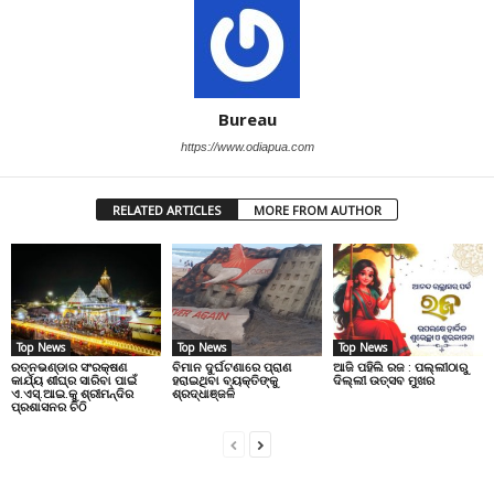
Bureau
https://www.odiapua.com
RELATED ARTICLES
MORE FROM AUTHOR
Top News
Top News
Top News
ରତ୍ନଭଣ୍ଡାର ସଂରକ୍ଷଣ
ବିମାନ ଦୁର୍ଘଟଣାରେ ପ୍ରାଣ
ଆଜି ପହିଲି ରଜ : ପଲ୍ଲୀଠାରୁ
କାର୍ଯ୍ୟ ଶୀଘ୍ର ସାରିବା ପାଇଁ
ହରାଇଥିବା ବ୍ୟକ୍ତିଙ୍କୁ
ଦିଲ୍ଲୀ ଉତ୍ସବ ମୁଖର
ଏ.ଏସ୍.ଆଇ.କୁ ଶ୍ରୀମନ୍ଦିର
ଶ୍ରଦ୍ଧାଞ୍ଜଳି
ପ୍ରଶାସନର ଚିଠି