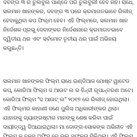
ଦବଙ୍ଗ ୩ ର ଚୁଲବୁଲ ପାଣ୍ଡେ ପରି ଚୁଲବୁଲୀ ହେବ ନାହିଁ। ରାଧେ,
ସଲମାନ ଖାନଙ୍କର, ଦବଙ୍ଗ ୩ ପରେ କ୍ରମାଗତଭାବେ ରିଲୀଜ୍
ହେବାକୁଥିବା କପ ଫିଲ୍ମ ହେବ। ଏହି ଫିଲ୍ମରେ, ସଲମାନ ଖାନ
ନିର୍ଦେଶକ ପ୍ରଭୁ ଦେବାଙ୍କର ନିର୍ଦେଶନାରେ କ୍ରମାଗତଭାବେ
ଦ୍ୱିତୀୟ ଥର ଏବଂ ସର୍ବମୋଟ ତୃତୀୟ ଥର ପାଇଁ ଅଭିନୟ
କରୁଛନ୍ତି।
ସଲମାନ ଖାନଙ୍କର ଫିଲ୍ମ ରାଧେ ଇଣ୍ଡିଆଜ ମୋଷ୍ଟ ୱାଟେଡ
କପ୍, କୋରିଆ ଫିଲ୍ମ ଦ ଆଉଟ ଲ ର ହିନ୍ଦୀ ରୂପାନ୍ତରଣ ଅଟେ।
କୋରିଆ ଫିଲ୍ମ “ଦ ଆଉଟ୍ ଲ” ୨୦୧୭ ରେ ରିଲୀଜ୍ ହୋଇଥିଲା।
ଏହି ଫିଲ୍ମର କାହାଣୀ ଜଣେ ପୁଲିସ ଅଧିକାରୀଙ୍କର ଥିଲା।
ଯାହାଙ୍କୁ ଗ୍ୟାଙ୍ଗଷ୍ଟାର ମାନଙ୍କୁ ଶେଷ କରିବା ପାଇଁ
ଦାୟୀତ୍ତ୍ୱ ଦିଆଯାଇଥିଲା। ମା ଡୋଙ୍ଗ-ସୋକଙ୍କ ଅଭିନୀତ ଏହି
ଫିଲ୍ମ କୁ ବକ୍ସ ଅଫିସ୍ ରେ ଭଲ ସଫଳତା ମିଳିଥିଲା। ଏହି ଫିଲ୍ମ