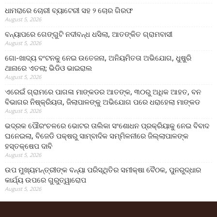
ଧାମରାରେ ଚୋରୀ ବ୍ୟାଟେରୀ ସହ ୨ ଚୋର ଗିରଫ
August 5, 2026
ବନ୍ୟାପରେ ଗେଙ୍ଗୁଟି ନଦୀବନ୍ଧ ଧସିଲା, ଆତଙ୍କିତ ଗ୍ରାମବାସୀ
August 5, 2026
ଗୋ-ଖାଦ୍ୟ ବଂଟନକୁ ନେଇ ଉତେଜନା, ଅନିୟମିତତା ଅଭିଯୋଗ, ଧୁଷୁରି
ଥାନାରେ ଏତଲା; ଭିଡିଓ ଭାଇରାଲ
August 5, 2026
ଏରେଇଁ ଗ୍ରାମରେ ପାଗଳା ମାଙ୍କଡର ଆତଙ୍କ, ୩୦ରୁ ଅଧିକ ଆହତ, ବନ
ବିଭାଗର ନିଷ୍କ୍ରିୟତା, ଜିଲାପାଳଙ୍କୁ ଅଭିଯୋଗ ପରେ ଧରାହେଲା ମାଙ୍କଡ
August 5, 2026
ଭଦ୍ରକ ପୌରଂଚଳରେ ଭୋଟର ତାଲିକା ସଂଶୋଧନ ପ୍ରକ୍ରିୟାକୁ ନେଇ ବିବାଦ
ଘନେଇଲା, ବିଜେଡି ପକ୍ଷରୁ ସାମ୍ବାଦିକ ସମ୍ମିଳନୀରେ ଜିଲ୍ଲାପାଳଙ୍କ
ହସ୍ତକ୍ଷେପ ଦାବି
August 5, 2026
ଉପ ମୁଖ୍ୟମନ୍ତ୍ରୀଙ୍କ ବନ୍ୟା ପରିସ୍ଥିତିର ସମୀକ୍ଷା ବୈଠକ, ପୁନରୁଦ୍ଧାର
କାର୍ଯ୍ୟ ଉପରେ ଗୁରୁତ୍ୱାରୋପ
August 5, 2026