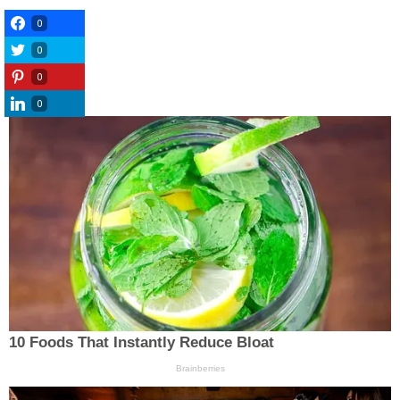
0
0
0
0