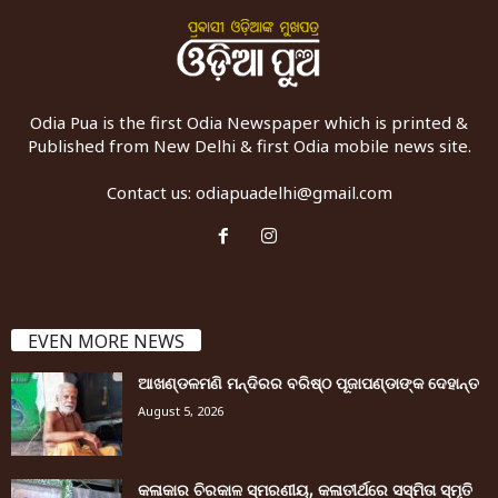
Odia Pua is the first Odia Newspaper which is printed &
Published from New Delhi & first Odia mobile news site.
Contact us:
odiapuadelhi@gmail.com
EVEN MORE NEWS
ଆଖଣ୍ଡଳମଣି ମନ୍ଦିରର ବରିଷ୍ଠ ପୂଜାପଣ୍ଡାଙ୍କ ଦେହାନ୍ତ
August 5, 2026
କଳାକାର ଚିରକାଳ ସ୍ମରଣୀୟ, କଳାତୀର୍ଥରେ ସସ୍ମିତା ସ୍ମୃତି