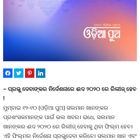
– ପ୍ରଭୁ ଦେବାଙ୍କର ନିର୍ଦେଶନାରେ ଈଦ ୨୦୨୦ ରେ ରିଲୀଜ୍ ହେବ
!
ମୁମ୍ବାଇ ୧୨-୧୦ (ଓଡ଼ିଆ ପୁଅ) ସଲମାନ ଖାନଙ୍କର
ପ୍ରଶଂସକମାନଙ୍କ ପାଇଁ ଭଲ ଖବର। ରାଧେ, ସଲମାନ
ଖାନଙ୍କର ଈଦ ୨୦୨୦ ରେ ରିଲୀଜ୍ ହେବାକୁ ଥିବା ଫିଲ୍ମ ହେବ।
ଏହି ଫିଲ୍ମର ନିର୍ଦେଶନା ପ୍ରଭୁଦେବା କରିବେ। ସଲମାନ ଖାନ ଏବଂ