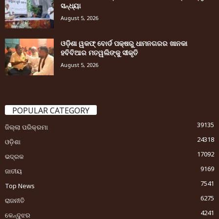
ସନ୍ଧ୍ୟା
August 5, 2026
ଓଡ଼ିଶା ୱକଫ୍ ବୋର୍ଡ ପକ୍ଷରୁ ଧାମନଗରର ଖାନକା
ହବିବିଆର ମତୱଲିଙ୍କୁ ସୀକୃତି
August 5, 2026
POPULAR CATEGORY
39135
ଜିଲ୍ଲା ପରିକ୍ରମା
24318
ଓଡ଼ିଶା
17092
ଭଦ୍ରକ
9169
ଜାତୀୟ
7541
Top News
6275
ରାଜନୀତି
4241
କେନ୍ଦୁଝର