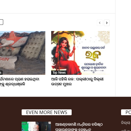
s
Top News
ୁର୍ଘଟଣାରେ ପ୍ରାଣ ହରାଇଥିବା
ଆଜି ପହିଲି ରଜ : ପଲ୍ଲୀଠାରୁ ଦିଲ୍ଲୀ
୍କୁ ଶ୍ରଦ୍ଧାଞ୍ଜଳି
ଉତ୍ସବ ମୁଖର
EVEN MORE NEWS
P
ଜିଲ୍ଲ
ଆଖଣ୍ଡଳମଣି ମନ୍ଦିରର ବରିଷ୍ଠ
ପୂଜାପଣ୍ଡାଙ୍କ ଦେହାନ୍ତ