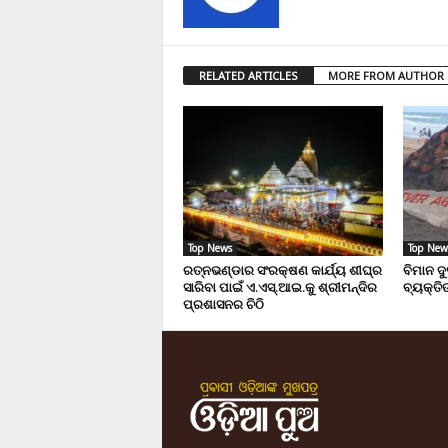
RELATED ARTICLES
MORE FROM AUTHOR
Top News
Top New
ରତ୍ନଭଣ୍ଡାର ସଂରକ୍ଷଣ କାର୍ଯ୍ୟ ଶୀଘ୍ର
ବିମାନ ଦ
ସାରିବା ପାଇଁ ଏ.ଏସ୍.ଆଇ.କୁ ଶ୍ରୀମନ୍ଦିର
ବ୍ୟକ୍ତିଙ
ପ୍ରଶାସନର ଚିଠି