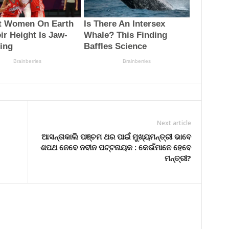
Next article
ଆସନ୍ତାକାଲି ପଞ୍ଚମ ଥର ପାଇଁ ମୁଖ୍ୟମନ୍ତ୍ରୀ ଭାବେ
ଶପଥ ନେବେ ନବୀନ ପଟ୍ଟନାୟକ : କେଉଁମାନେ ହେବେ
ମନ୍ତ୍ରୀ?