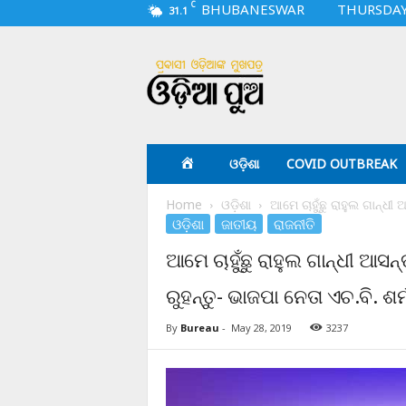
C
BHUBANESWAR
THURSDAY,
31.1
O
d
i
a
p
u
a
ଓଡ଼ିଶା
COVID OUTBREAK
.
c
Home
ଓଡ଼ିଶା
ଆମେ ଚାହୁଁଛୁ ରାହୁଲ ଗାନ୍ଧୀ 
o
ଓଡ଼ିଶା
ଜାତୀୟ
ରାଜନୀତି
m
ଆମେ ଚାହୁଁଛୁ ରାହୁଲ ଗାନ୍ଧୀ ଆସନ
ରୁହନ୍ତୁ- ଭାଜପା ନେତା ଏଚ.ବି. ଶର୍
By
Bureau
-
May 28, 2019
3237