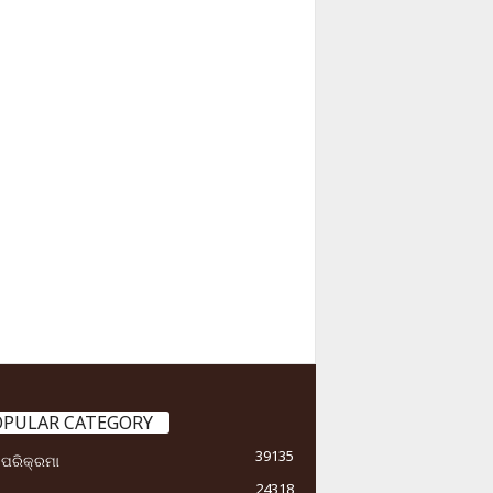
OPULAR CATEGORY
39135
ା ପରିକ୍ରମା
24318