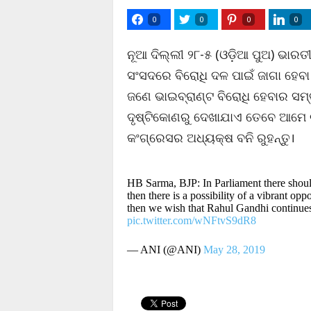
0
0
0
0
ନୂଆ ଦିଲ୍ଲୀ ୨୮-୫ (ଓଡ଼ିଆ ପୁଅ) ଭାରତୀୟ 
ସଂସଦରେ ବିରୋଧି ଦଳ ପାଇଁ ଜାଗା ହେବା 
ଜଣେ ଭାଇବ୍ରାଣ୍ଟ ବିରୋଧି ହେବାର ସମ୍ଭା
ଦୃଷ୍ଟିକୋଣରୁ ଦେଖାଯାଏ ତେବେ ଆମେ ଚାହିଁ
କଂଗ୍ରେସର ଅଧ୍ୟକ୍ଷ ବନି ରୁହନ୍ତୁ।
HB Sarma, BJP: In Parliament there should
then there is a possibility of a vibrant opp
then we wish that Rahul Gandhi continues 
pic.twitter.com/wNFtvS9dR8
— ANI (@ANI)
May 28, 2019