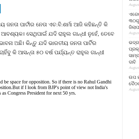
August
ଏରେଇ
୩୦ରୁ
ଜନତା ପାର୍ଟୀର ନେତା ଏଚ.ବି.ଶର୍ମା ଆଜି କହିଛନ୍ତି କି
ଜିଲା
ଆବଶ୍ୟକ। ସେଥିପାଇଁ ଯଦି ରାହୁଲ ଗାନ୍ଧୀ ନୁହେଁ, ତେବେ
August
ଭଦ୍
ବନା ଅଛି। କିନ୍ତୁ ଯଦି ଭାରତୀୟ ଜନତା ପାର୍ଟିର
ପ୍ରକ
ବୁ କି ଆସନ୍ତା ୫୦ ବର୍ଷ ପର୍ଯ୍ୟନ୍ତ ରାହୁଲ ଗାନ୍ଧୀ
ସାମ୍
ଦାବି
August
ଉପ ମୁ
 be space for opposition. So if there is no Rahul Gandhi
ବୈଠକ
osition.But if I look from BJP's point of view not India's
August
as Congress President for next 50 yrs.