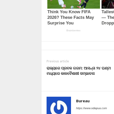
Previous article
ରାଜ୍ୟରେ ପ୍ରବଳ ଗରମ: ଆସନ୍ତା ୨୪ ଘଣ୍ଟା
ମଧ୍ୟରେ କାଳବୈଶାଖୀ ସମ୍ଭାବନା
Bureau
https://www.odiapua.com