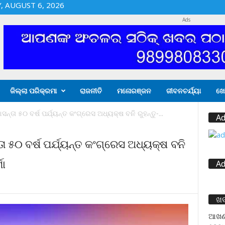
 AUGUST 6, 2026
Ads
ଜିଲ୍ଲା ପରିକ୍ରମା
ରାଜନୀତି
ମନୋରଞ୍ଜନ
ଜୀବନଚର୍ଯ୍ୟା
ଖେ
ଆସନ୍ତା ୫୦ ବର୍ଷ ପର୍ଯ୍ୟନ୍ତ କଂଗ୍ରେସ ଅଧ୍ୟକ୍ଷ ବନି ରୁହନ୍ତୁ-...
Ad
୍ତା ୫୦ ବର୍ଷ ପର୍ଯ୍ୟନ୍ତ କଂଗ୍ରେସ ଅଧ୍ୟକ୍ଷ ବନି
ମା
Ad
ଖ
ଆଖଣ୍