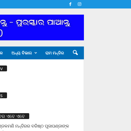
ଳ
ଅନ୍ୟ ବିଭାଗ
ରାମ ମନ୍ଦିର
v
s
ବର ଏବେ ଏବେ
ଡଳମଣି ମନ୍ଦିରର ବରିଷ୍ଠ ପୂଜାପଣ୍ଡାଙ୍କ