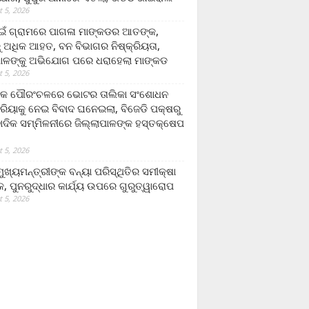
 5, 2026
ଁ ଗ୍ରାମରେ ପାଗଳା ମାଙ୍କଡର ଆତଙ୍କ,
 ଅଧିକ ଆହତ, ବନ ବିଭାଗର ନିଷ୍କ୍ରିୟତା,
ପାଳଙ୍କୁ ଅଭିଯୋଗ ପରେ ଧରାହେଲା ମାଙ୍କଡ
 5, 2026
ରକ ପୌରଂଚଳରେ ଭୋଟର ତାଲିକା ସଂଶୋଧନ
୍ରିୟାକୁ ନେଇ ବିବାଦ ଘନେଇଲା, ବିଜେଡି ପକ୍ଷରୁ
ବାଦିକ ସମ୍ମିଳନୀରେ ଜିଲ୍ଲାପାଳଙ୍କ ହସ୍ତକ୍ଷେପ
 5, 2026
ଖ୍ୟମନ୍ତ୍ରୀଙ୍କ ବନ୍ୟା ପରିସ୍ଥିତିର ସମୀକ୍ଷା
, ପୁନରୁଦ୍ଧାର କାର୍ଯ୍ୟ ଉପରେ ଗୁରୁତ୍ୱାରୋପ
 5, 2026