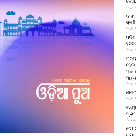
ଦେହା
August
କଳାକ
ସ୍ମୃତ
August
ଓଡ଼ିଶ
ହବିବ
August
ରାଜ୍
ହେଲା
ଏନଫୋ
ସ୍ୱୟ
August
ଧାମର
August
ବନ୍ୟ
ଗ୍ରା
August
ଗୋ-ଖ
ଅଭିଯ