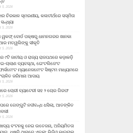
ନ୍ତ
 5, 2026
ାର ଚିରକାଳ ସ୍ମରଣୀୟ, କଳାତୀର୍ଥରେ ସସ୍ମିତା
ି ସନ୍ଧ୍ୟା
 5, 2026
ା ୱକଫ୍ ବୋର୍ଡ ପକ୍ଷରୁ ଧାମନଗରର ଖାନକା
ିଆର ମତୱଲିଙ୍କୁ ସୀକୃତି
 5, 2026
ୟର ୯ଟି ଜାତୀୟ ଓ ରାଜ୍ୟ ରାଜପଥରେ କଡ଼ାକଡ଼ି
 ଇ-ଚାଲାଣ ବ୍ୟବସ୍ଥା, ଇେଂଟଲିଜେଂଟ
ର୍ସମେଂଟ ମ୍ୟାନେଜମେଂଟ ସିଷ୍ଟମ ମାଧ୍ୟମରେ
ଂଚାଳିତ ଜରିମାନା ଆଦାୟ
 5, 2026
ାରେ ଚୋରୀ ବ୍ୟାଟେରୀ ସହ ୨ ଚୋର ଗିରଫ
 5, 2026
ାପରେ ଗେଙ୍ଗୁଟି ନଦୀବନ୍ଧ ଧସିଲା, ଆତଙ୍କିତ
ମବାସୀ
 5, 2026
ାଦ୍ୟ ବଂଟନକୁ ନେଇ ଉତେଜନା, ଅନିୟମିତତା
ୋଗ, ଧୁଷୁରି ଥାନାରେ ଏତଲା; ଭିଡିଓ ଭାଇରାଲ