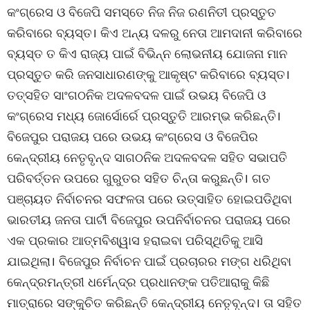
କଂଗ୍ରେସ ଓ ବିଜେପି ସମସ୍ତେ ନିଜ ନିଜ ରଣନିତୀ ପ୍ରସ୍ତୁତ
କରିବାରେ ବ୍ୟସ୍ତ। କିଏ ଅନ୍ୟ ଦଳରୁ ନେତା ଆମଦାନୀ କରିବାରେ
ବ୍ୟସ୍ତ ତ କିଏ ରାଜ୍ୟ ପାଇଁ ବିଭିନ୍ନ ଲୋଭନୀୟ ଯୋଜନା ମାନ
ପ୍ରସ୍ତୁତ କରି ଜନସାଧାରଣଙ୍କୁ ଆକୃଷ୍ଟ କରିବାରେ ବ୍ୟସ୍ତ।
ତତ୍ସହିତ ସାଂଗଠନିକ ଅଦଳବଦଳ ପାଇଁ ଉଭୟ ବିଜେପି ଓ
କଂଗ୍ରେସ ମଧ୍ୟ ଜୋର୍ସୋର୍ରେ ପ୍ରସ୍ତୁତି ଆରମ୍ଭ କରିଛନ୍ତି।
ବିଜେପୁର ପରାଜୟ ପରେ ଉଭୟ କଂଗ୍ରେସ ଓ ବିଜେପିର
କେନ୍ଦ୍ରୀୟ ନେତୃବୃନ୍ଦ ସାଗଠନିକ ଅଦଳବଦଳ ସହିତ ସଭାପତି
ପରିବର୍ତ୍ତନ ଉପରେ ଗୁରୁତର ସହିତ ଚିନ୍ତା କରୁଛନ୍ତି। ଗତ
ପଞ୍ଚାୟତ ନିର୍ବାଚନର ସଫଳତା ପରେ ଉତ୍ସାହିତ ହୋଇପଡିଥିବା
ଭାରତୀୟ ଜନତା ପାର୍ଟୀ ବିଜେପୁର ଉପନିର୍ବାଚନର ପରାଜୟ ପରେ
ଏକ ପ୍ରକାର ଆତ୍ମବିଶ୍ୱାସ ହରାଇବା ପରିସ୍ଥିତିକୁ ଆସି
ଯାଇଥିଲା। ବିଜେପୁର ନିର୍ବାଚନ ପାଇଁ ପ୍ରଚାରର ମଙ୍ଗ ଧରିଥିବା
କେନ୍ଦ୍ରମନ୍ତ୍ରୀ ଧର୍ମେନ୍ଦ୍ର ପ୍ରଧାନଙ୍କ ପତିଆରାକୁ କିଛି
ମାତ୍ରାରେ ସଙ୍କୁଚିତ କରିଛନ୍ତି କେନ୍ଦ୍ରୀୟ ନେତୃବୃନ୍ଦ। ତା ସହିତ