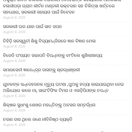
ବଳାଜୀପଡ଼ା ଗ୍ରାମ କୀର୍ତନ ମଣ୍ଡଳୀ ରକ୍ତଦାନ ସହ ଚିକିତ୍ସା ଖର୍ଚ୍ଚରେ
ସହଯୋଗ, ସରକାରୀ ସହାୟତା ପାଇଁ ନିବେଦନ
August 8, 2026
ସରକାରୀ ଘର ଯାହା ପାଇଁ ସାତ ସପନ
August 8, 2026
ତିହିଡି଼ ସରସ୍ୱତୀ ଶିଶୁ ବିଦ୍ୟାମନ୍ଦିରରେ ଜ୍ଞାନ ବିଜ୍ଞାନ ମେଳା
August 8, 2026
ବିଜେଡି ପଂଚାୟତ ସଭାପତି ବିପନ୍ନଙ୍କୁ ବାଂଟିଲେ ଶୁଖିଲାଖାଦ୍ୟ
August 8, 2026
ସମାଜସେବୀ ଜ୍ଞାନେନ୍ଦ୍ର ଦାସଙ୍କୁ ଶ୍ରଦ୍ଧାଞ୍ଜଳୀ
August 8, 2026
ଯୁବକଙ୍କ ସନ୍ଦେହଜନକ ମୃତ୍ୟୁ ଘଟଣା ,ପୁଅକୁ ହତ୍ୟା କାରାଯାଇଥିବା ନେଇ
ଅଭିଯୋଗ କଲେ ମା, ସାଇଂଟିଫିକ ଟିମର ଓ ଏସଡ଼ିପିଓଙ୍କ ତଦନ୍ତ
August 8, 2026
ଶିକ୍ଷକ ସୁଧାଂଶୁ ଶେଖର ମହାନ୍ତିଙ୍କୁ ଅବସର ସମ୍ବର୍ଦ୍ଧନା
August 8, 2026
ଚରଣ ଦାସ ଥିଲେ ଜଣେ ନୀତିନିଷ୍ଠ ବ୍ୟକ୍ତି
August 8, 2026