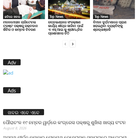
ଛବିରେ ଖବର
Top News
Top News
ମଦନମୋହନ ଚାରିଟେବଲ
ରତ୍ନଭଣ୍ଡାର ସଂରକ୍ଷଣ
ବିମାନ ଦୁର୍ଘଟଣାରେ ପ୍ରାଣ
ଟ୍ରଷ୍ଟ ପକ୍ଷରୁ ରକ୍ତଦାନ
କାର୍ଯ୍ୟ ଶୀଘ୍ର ସାରିବା ପାଇଁ
ହରାଇଥିବା ବ୍ୟକ୍ତିଙ୍କୁ
ଶିବିର ଓ କମ୍ବଳ ବିତରଣ
ଏ.ଏସ୍.ଆଇ.କୁ ଶ୍ରୀମନ୍ଦିର
ଶ୍ରଦ୍ଧାଞ୍ଜଳି
ପ୍ରଶାସନର ଚିଠି
Adv
Ads
ଖବର ଏବେ ଏବେ
ପୌରାଚଂଳ ୧୯ ନମ୍ବର ୱାର୍ଡ଼ରେ କଂଗ୍ରେସ ପକ୍ଷରୁ ଶୁଖିଲା ଖାଦ୍ୟ ବଂଟନ
August 8, 2026
ଅସୁସ୍ଥ କୀର୍ତନ କଳାକାର ଲୋକନାଥ ବେହେରାଙ୍କ ସହାୟତାରେ ଆଗେଇଲା