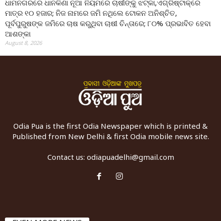
ଧାମନଗରରେ ଧାନକିଣା ନୂଆ ନିୟମରେ ଚାଷୀଙ୍କୁ ଝଟ୍‌କା,ଏଗ୍ରିଷ୍ଟାକ୍‌ରେ
ମାତ୍ର ୧୦ ହଜାର; ନିଜ ନାମରେ ଜମି ନଥିଲେ ଟୋକନ ଅନିଶ୍ଚିତ,
ପୂର୍ବପୁରୁଷଙ୍କ ଜମିରେ ଚାଷ କରୁଥିବା ଚାଷୀ ଚିନ୍ତାରେ; ୮୦% ପ୍ରଭାବିତ ହେବା
ଆଶଙ୍କା
August 8, 2026
Odia Pua is the first Odia Newspaper which is printed &
Published from New Delhi & first Odia mobile news site.
Contact us:
odiapuadelhi@gmail.com