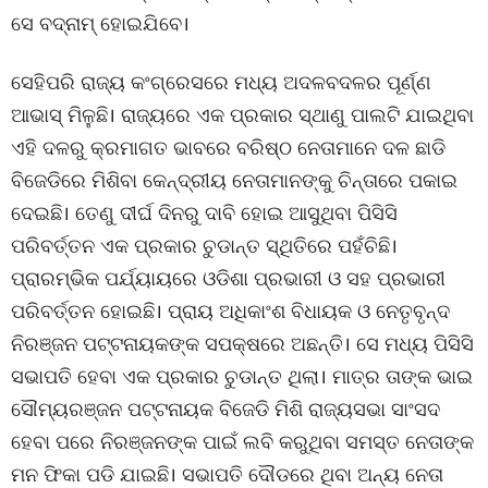
ସେ ବଦ୍ନାମ୍ ହୋଇଯିବେ।
ସେହିପରି ରାଜ୍ୟ କଂଗ୍ରେସରେ ମଧ୍ୟ ଅଦଳବଦଳର ପୂର୍ଣ୍ଣ
ଆଭାସ୍ ମିଳୁଛି। ରାଜ୍ୟରେ ଏକ ପ୍ରକାର ସ୍ଥାଣୁ ପାଲଟି ଯାଇଥିବା
ଏହି ଦଳରୁ କ୍ରମାଗତ ଭାବରେ ବରିଷ୍ଠ ନେତାମାନେ ଦଳ ଛାଡି
ବିଜେଡିରେ ମିଶିବା କେନ୍ଦ୍ରୀୟ ନେତାମାନଙ୍କୁ ଚିନ୍ତାରେ ପକାଇ
ଦେଇଛି। ତେଣୁ ଦୀର୍ଘ ଦିନରୁ ଦାବି ହୋଇ ଆସୁଥିବା ପିସିସି
ପରିବର୍ତ୍ତନ ଏକ ପ୍ରକାର ଚୁଡାନ୍ତ ସ୍ଥିତିରେ ପହଁଚିଛି।
ପ୍ରାରମ୍ଭିକ ପର୍ଯ୍ୟାୟରେ ଓଡିଶା ପ୍ରଭାରୀ ଓ ସହ ପ୍ରଭାରୀ
ପରିବର୍ତ୍ତନ ହୋଇଛି। ପ୍ରାୟ ଅଧିକାଂଶ ବିଧାୟକ ଓ ନେତୃବୃନ୍ଦ
ନିରଞ୍ଜନ ପଟ୍ଟନାୟକଙ୍କ ସପକ୍ଷରେ ଅଛନ୍ତି। ସେ ମଧ୍ୟ ପିସିସି
ସଭାପତି ହେବା ଏକ ପ୍ରକାର ଚୁଡାନ୍ତ ଥିଲା। ମାତ୍ର ତାଙ୍କ ଭାଇ
ସୌମ୍ୟରଞ୍ଜନ ପଟ୍ଟନାୟକ ବିଜେଡି ମିଶି ରାଜ୍ୟସଭା ସାଂସଦ
ହେବା ପରେ ନିରଞ୍ଜନଙ୍କ ପାଇଁ ଲବି କରୁଥିବା ସମସ୍ତ ନେତାଙ୍କ
ମନ ଫିକା ପଡି ଯାଇଛି। ସଭାପତି ଦୌଡରେ ଥିବା ଅନ୍ୟ ନେତା