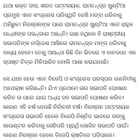
ଯଥା ଭକ୍ତ ଦାସ, ଶରତ ପଟ୍ଟନାୟକ, ରାମଚନ୍ଦ୍ର ଖୁଣ୍ଟିଆ
ପ୍ରମୁଖ ଏବେ କଂଗ୍ରେସ ପରିସ୍ଥିତି ଦେଖି ମଙ୍ଗ ଧରିବାକୁ
ଅନିଛୁକ। ନିରଞ୍ଜନଙ୍କ ପରେ ରାମଚନ୍ଦ୍ର ଖୁଣ୍ଟିଆ ଏବେ ରାହୁଳ
ଗାନ୍ଧୀଙ୍କ ପସନ୍ଦରେ ଅଛନ୍ତି। ଇଛା ନଥିଲେ ବି ରାଷ୍ଟ୍ରୀୟ
ସଭାପତିଙ୍କ ନର୍ଦ୍ଦେଶ ଆସିଲେ ରାମଚନ୍ଦ୍ର ମଙ୍ଗ ଧରିବାକୁ
ବାଧ୍ୟ ହେବେ। ତେଣୁ ଆସନ୍ତା କିଛି ଦିନ ଭିତରେ ଏ ବାବଦରେ ଏକ
ସ୍ପଷ୍ଟ ଚିତ୍ର ମିଳିପାରିବ ବୋଲି ଆଶା କରାଯାଉଛି।
ସେ ଯାହା ହେଉ ଏବେ ବିଜେପି ଓ କଂଗ୍ରେସ ପରସ୍ପର ରଣନିତୀକୁ
ଅପେକ୍ଷା କରିଛନ୍ତି। ଯିଏ ପ୍ରଥମେ ତାର ସଭାପତି ଘୋଷଣା
କରିବ ତା ପରେ ଯାଇ ଅନ୍ୟ ଦଳ ସଭାପତି ଘୋଷଣା କରିବ।
କାରଣ ଏହି ବର୍ଷ ହେଉଛି ନିର୍ବାଚନୀ ବର୍ଷ। ନିରଞ୍ଜନ ପଟ୍ଟନାୟକ
କଂଗ୍ରେସ ସଭାପତି ହେଲେ ବିଜେପି ନିଶ୍ଚିତ ଭାବରେ ତାଙ୍କୁ
କାଉଣ୍ଟର କରିବାକୁ ସେହିପରି ପ୍ରାର୍ଥି ଖୋଜିବ ସଭାପତି ପାଇଁ।
କାରଣ ନିରଞ୍ଜନ ହେଲେ ବିଜେପି କ୍ଷତିରେ ପଡିପାରେ।