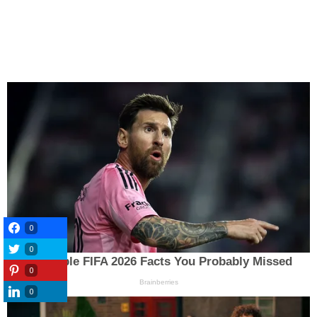
0
0
0
0