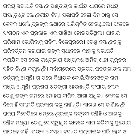
ରାଜ୍ୟ ସଭାପତି ବସନ୍ତ ପଣ୍ଡାଙ୍କ କାର୍ଯ୍ୟ ଧାରାରେ ମଧ୍ୟ
ଅସନ୍ତୁଷ୍ଟ କେନ୍ଦ୍ରୀୟ ଟିମ୍। ସଭାପତି ହେଲା ଦିନ ଠାରୁ ସେ
କେବଳ ଧର୍ମେନ୍ଦ୍ରଙ୍କ କଥାରେ ପରିଚାଳିତ ହେଉଥିଲେ। ଫଳରେ
ସଂଗଠନ ଏକ ପ୍ରକାର ଏକ ପାଖିଆ ହୋଇପଡିଥିଲା। ଯାହାର
ପରିଣାମ ଭୋଗିବାକୁ ପଡିଲା ବିଜେପୁରରେ। ତେଣୁ ବସନ୍ତଙ୍କୁ
ପରିବର୍ତ୍ତନ କରାଯାଇ ତାଙ୍କ ସ୍ଥାନରେ କାହାକୁ ସଭାପତି
କରାଯିବ ସେ ନେଇ ରାଷ୍ଟ୍ରୀୟ ଅଧ୍ୟକ୍ଷ ଅମିତ୍ ଶାହା ଗୁରୁତର
ସହିତ ଚିନ୍ତା କରୁଛନ୍ତି। ସର୍ବାଗ୍ରେରେ ପ୍ରତାପ ଷଡଙ୍ଗୀଙ୍କ ନାମ
ଚର୍ଚ୍ଚାକୁ ଆସୁଛି। ତା ପରେ ବିଧାୟକ କେ.ଭି.ସିଂଦେଓଙ୍କ ନାମ
ମଧ୍ୟ ଆସୁଛି। ପ୍ରତାପ ଷଡଙ୍ଗୀ ହେଉଛନ୍ତି ସଂଘୀୟ ଲୋକ।
ତେଣୁ ତାଙ୍କ ନାମରେ ମୋହରା ବାଜିବା ଆଶା ଅଧିକା। କେବଳ ସେ
ନିଜେ ହିଁ ସମ୍ମତି ପ୍ରକାଶ କରୁ ନାହାଁନ୍ତି। କାରଣ ସେ ଜାଣିଛନ୍ତି
ରାଜ୍ୟ ବିଜେପିରେ ଧମ୍ରେନ୍ଦ୍ରଙ୍କ ଦବ୍ଦବା ରହିଛି ଓ ଆଗକୁ
ରହିବ ମଧ୍ୟ। ତେଣୁ ସେ ସ୍ୱାଧିନ ଭାବରେ କାମ କରିବାକୁ ସୁଯୋଗ
ପାଇବେ ନାହିଁ। ତାଙ୍କ ଅବସ୍ଥା ବସନ୍ତ ପଣ୍ଡାଙ୍କ ପରି ହେବ ଓ