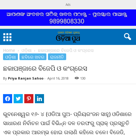
Ads
Home
ଓଡ଼ିଶା
ଛକାପଞ୍ଜାରେ ବିଜେପି ଓ କଂଗ୍ରେସ
ଓଡ଼ିଶା
ଛବିରେ ଖବର
ରାଜନୀତି
ଛକାପଞ୍ଜାରେ ବିଜେପି ଓ କଂଗ୍ରେସ
By
Priya Ranjan Sahoo
-
April 16, 2018
130
ଭୁବନେଶ୍ୱର ୧୬- ୪ (ଓଡିଆ ପୁଅ- ପ୍ରିୟରଂଜନ ସାହୁ) ଓଡିଶାରେ
ସାଧାରଣ ନିର୍ବାଚନ ପାଇଁ ବିଭିନ୍ନ ଦଳ ତରଫରୁ ପ୍ରାକ୍ ପ୍ରସ୍ତୁତି
ଏକ ପ୍ରକାର ଆରମ୍ଭ ହୋଇ ଗଲାଣି କହିଲେ ଚଳେ। ବିଜେଡି,