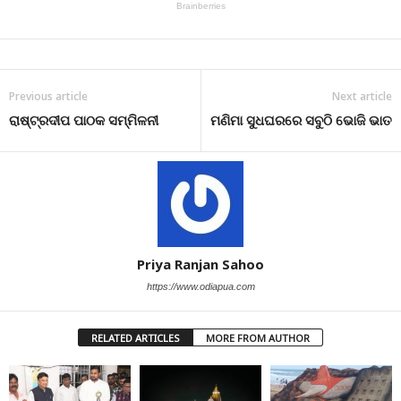
Previous article
Next article
ରାଷ୍ଟ୍ରଦୀପ ପାଠକ ସମ୍ମିଳନୀ
ମଣିମା ସୁଧଘରରେ ସବୁଠି ଭୋଜି ଭାତ
Priya Ranjan Sahoo
https://www.odiapua.com
RELATED ARTICLES
MORE FROM AUTHOR