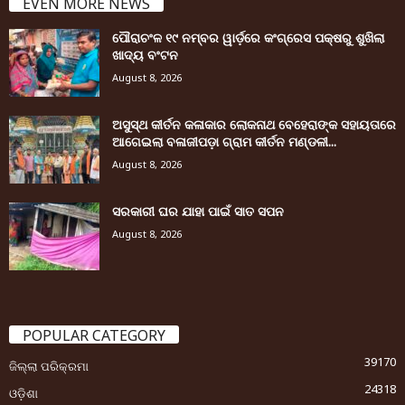
EVEN MORE NEWS
ପୌରାଚଂଳ ୧୯ ନମ୍ବର ୱାର୍ଡ଼ରେ କଂଗ୍ରେସ ପକ୍ଷରୁ ଶୁଖିଲା
ଖାଦ୍ୟ ବଂଟନ
August 8, 2026
ଅସୁସ୍ଥ କୀର୍ତନ କଳାକାର ଲୋକନାଥ ବେହେରାଙ୍କ ସହାୟତାରେ
ଆଗେଇଲା ବଳାଜୀପଡ଼ା ଗ୍ରାମ କୀର୍ତନ ମଣ୍ଡଳୀ...
August 8, 2026
ସରକାରୀ ଘର ଯାହା ପାଇଁ ସାତ ସପନ
August 8, 2026
POPULAR CATEGORY
39170
ଜିଲ୍ଲା ପରିକ୍ରମା
24318
ଓଡ଼ିଶା