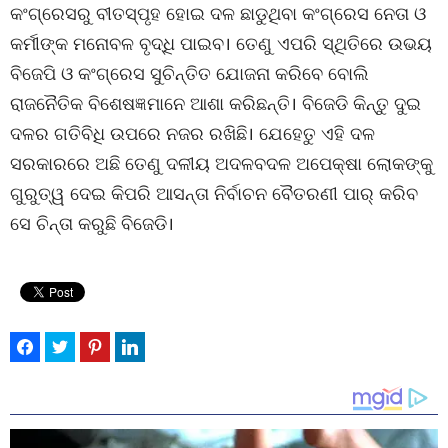
କଂଗ୍ରେସରୁ ବୀତସ୍ପୃହ ହୋଇ ଦଳ ଛାଡୁଥିବା କଂଗ୍ରେସ ନେତା ଓ
କର୍ମୀଙ୍କ ମନୋବଳ ବୃଦ୍ଧି ପାଇବ। ତେଣୁ ଏପରି ସ୍ଥିତିରେ ଉଭୟ
ବିଜେପି ଓ କଂଗ୍ରେସ ସୁଚିନ୍ତିତ ଯୋଜନା କରିବେ ବୋଲି
ରାଜନୈତିକ ବିଶେଷଜ୍ଞମାନେ ଆଶା କରିଛନ୍ତି। ବିଜେଡି କିନ୍ତୁ ଦୁଇ
ଦଳର ଗତିବିଧି ଉପରେ ନଜର ରଖିଛି। ଯେହେତୁ ଏହି ଦଳ
ସରକାରରେ ଅଛି ତେଣୁ ଦଳୀୟ ଅଦଳବଦଳ ଅପେକ୍ଷା ଲୋକଙ୍କୁ
ଗୁରୁତ୍ୱ ଦେଇ କିପରି ଆସନ୍ତା ନିର୍ବାଚନ ବୈତରଣୀ ପାର୍ କରିବ
ସେ ଚିନ୍ତା କରୁଛି ବିଜେଡି।