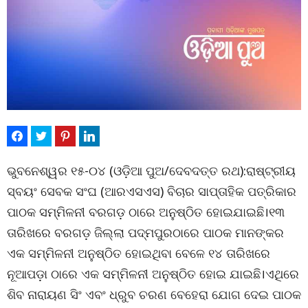
ଭୁବନେଶ୍ୱର ୧୫-୦୪ (ଓଡ଼ିଆ ପୁଅ/ଦେବଦତ୍ତ ରଥ):ରାଷ୍ଟ୍ରୀୟ
ସ୍ବୟଂ ସେବକ ସଂଘ (ଆରଏସଏସ) ବିଚାର ସାପ୍ତାହିକ ପତ୍ରିକାର
ପାଠକ ସମ୍ମିଳନୀ ବରଗଡ଼ ଠାରେ ଅନୁଷ୍ଠିତ ହୋଇଯାଇଛି।୧୩
ତାରିଖରେ ବରଗଡ଼ ଜିଲ୍ଲା ପଦ୍ମପୁରଠାରେ ପାଠକ ମାନଙ୍କର
ଏକ ସମ୍ମିଳନୀ ଅନୁଷ୍ଠିତ ହୋଇଥିବା ବେଳେ ୧୪ ତାରିଖରେ
ନୂଆପଡ଼ା ଠାରେ ଏକ ସମ୍ମିଳନୀ ଅନୁଷ୍ଠିତ ହୋଇ ଯାଇଛି।ଏଥିରେ
ଶିବ ନାରାୟଣ ସିଂ ଏବଂ ଧ୍ରୁବ ଚରଣ ବେହେରା ଯୋଗ ଦେଇ ପାଠକ