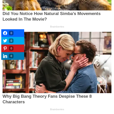
0
0
0
0