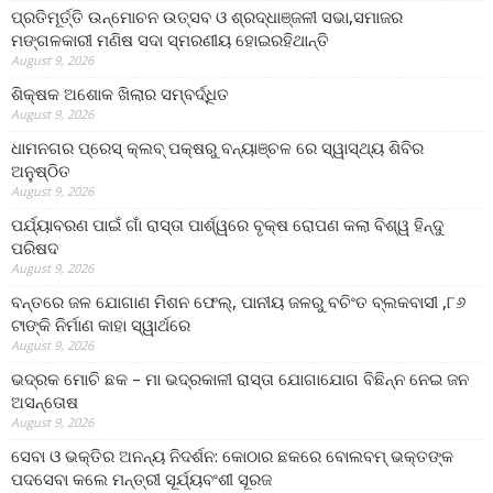
ପ୍ରତିମୂର୍ତ୍ତି ଉନ୍ମୋଚନ ଉତ୍ସବ ଓ ଶ୍ରଦ୍ଧାଞ୍ଜଳୀ ସଭା,ସମାଜର
ମଙ୍ଗଳକାରୀ ମଣିଷ ସଦା ସ୍ମରଣୀୟ ହୋଇରହିଥାନ୍ତି
August 9, 2026
ଶିକ୍ଷକ ଅଶୋକ ଖିଲାର ସମ୍ବର୍ଦ୍ଧିତ
August 9, 2026
ଧାମନଗର ପ୍ରେସ୍ କ୍ଲବ୍ ପକ୍ଷରୁ ବନ୍ୟାଞ୍ଚଳ ରେ ସ୍ୱାସ୍ଥ୍ୟ ଶିବିର
ଅନୁଷ୍ଠିତ
August 9, 2026
ପର୍ଯ୍ୟାବରଣ ପାଇଁ ଗାଁ ରାସ୍ତା ପାର୍ଶ୍ୱରେ ବୃକ୍ଷ ରୋପଣ କଲା ବିଶ୍ୱ ହିନ୍ଦୁ
ପରିଷଦ
August 9, 2026
ବନ୍ତରେ ଜଳ ଯୋଗାଣ ମିଶନ ଫେଲ୍‌, ପାନୀୟ ଜଳରୁ ବଚିଂତ ବ୍ଲକବାସୀ ,୮୬
ଟାଙ୍କି ନିର୍ମାଣ କାହା ସ୍ୱାର୍ଥରେ
August 9, 2026
ଭଦ୍ରକ ମୋଚି ଛକ – ମା ଭଦ୍ରକାଳୀ ରାସ୍ତା ଯୋଗାଯୋଗ ବିଛିନ୍ନ ନେଇ ଜନ
ଅସନ୍ତୋଷ
August 9, 2026
ସେବା ଓ ଭକ୍ତିର ଅନନ୍ୟ ନିଦର୍ଶନ: କୋଠାର ଛକରେ ବୋଲବମ୍ ଭକ୍ତଙ୍କ
ପଦସେବା କଲେ ମନ୍ତ୍ରୀ ସୂର୍ଯ୍ୟବଂଶୀ ସୂରଜ