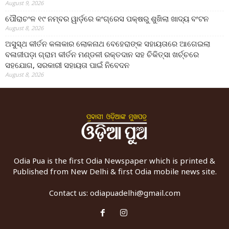
August 9, 2026
ପୌରାଚଂଳ ୧୯ ନମ୍ବର ୱାର୍ଡ଼ରେ କଂଗ୍ରେସ ପକ୍ଷରୁ ଶୁଖିଲା ଖାଦ୍ୟ ବଂଟନ
August 8, 2026
ଅସୁସ୍ଥ କୀର୍ତନ କଳାକାର ଲୋକନାଥ ବେହେରାଙ୍କ ସହାୟତାରେ ଆଗେଇଲା
ବଳାଜୀପଡ଼ା ଗ୍ରାମ କୀର୍ତନ ମଣ୍ଡଳୀ ରକ୍ତଦାନ ସହ ଚିକିତ୍ସା ଖର୍ଚ୍ଚରେ
ସହଯୋଗ, ସରକାରୀ ସହାୟତା ପାଇଁ ନିବେଦନ
August 8, 2026
Odia Pua is the first Odia Newspaper which is printed &
Published from New Delhi & first Odia mobile news site.
Contact us:
odiapuadelhi@gmail.com