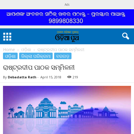
Ads
Home
ଓଡ଼ିଶା
ରାଷ୍ଟ୍ରଦୀପ ପାଠକ ସମ୍ମିଳନୀ
ଓଡ଼ିଶା
ଜିଲ୍ଲା ପରିକ୍ରମା
ବରଗଡ଼
ରାଷ୍ଟ୍ରଦୀପ ପାଠକ ସମ୍ମିଳନୀ
By
Debadatta Rath
-
April 15, 2018
219