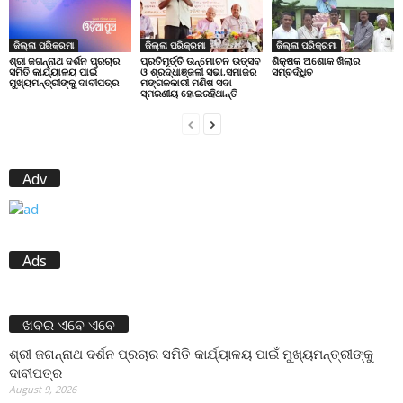
ଜିଲ୍ଲା ପରିକ୍ରମା
ଜିଲ୍ଲା ପରିକ୍ରମା
ଜିଲ୍ଲା ପରିକ୍ରମା
ପ୍ରତିମୂର୍ତ୍ତି ଉନ୍ମୋଚନ ଉତ୍ସବ
ଶିକ୍ଷକ ଅଶୋକ ଖିଲାର
ଶ୍ରୀ ଜଗନ୍ନାଥ ଦର୍ଶନ ପ୍ରଚାର
ଓ ଶ୍ରଦ୍ଧାଞ୍ଜଳୀ ସଭା,ସମାଜର
ସମ୍ବର୍ଦ୍ଧିତ
ସମିତି କାର୍ଯ୍ୟାଳୟ ପାଇଁ
ମଙ୍ଗଳକାରୀ ମଣିଷ ସଦା
ମୁଖ୍ୟମନ୍ତ୍ରୀଙ୍କୁ ଦାବୀପତ୍ର
ସ୍ମରଣୀୟ ହୋଇରହିଥାନ୍ତି
Adv
Ads
ଖବର ଏବେ ଏବେ
ଶ୍ରୀ ଜଗନ୍ନାଥ ଦର୍ଶନ ପ୍ରଚାର ସମିତି କାର୍ଯ୍ୟାଳୟ ପାଇଁ ମୁଖ୍ୟମନ୍ତ୍ରୀଙ୍କୁ
ଦାବୀପତ୍ର
August 9, 2026