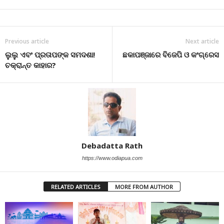
Previous article
Next article
ଲୁଲୁ ଏବଂ ପ୍ରତାପଙ୍କ ସମଦଶା!
ଛକାପଞ୍ଜାରେ ବିଜେପି ଓ କଂଗ୍ରେସ
ଚକ୍ରାନ୍ତ କାହାର?
Debadatta Rath
https://www.odiapua.com
RELATED ARTICLES
MORE FROM AUTHOR