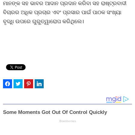
ମାନଙ୍କ ସହ ଭାବର ଆଦାନ ପ୍ରଦାନ କରିବା ସହ ରାଷ୍ଟ୍ରବାଦୀ
ବିଚାରର ଅଧିକ ପ୍ରଚାର ଏବଂ ପ୍ରସାର ପାଇଁ ପାଠକ ସଂଖ୍ୟା
ବୃଦ୍ଧି ଉପରେ ଗୁରୁତ୍ୱାରୋପ କରିଥିଲେ।