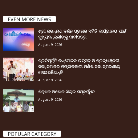
EVEN MORE NEWS
ଶ୍ରୀ ଜଗନ୍ନାଥ ଦର୍ଶନ ପ୍ରଚାର ସମିତି କାର୍ଯ୍ୟାଳୟ ପାଇଁ
ମୁଖ୍ୟମନ୍ତ୍ରୀଙ୍କୁ ଦାବୀପତ୍ର
August 9, 2026
ପ୍ରତିମୂର୍ତ୍ତି ଉନ୍ମୋଚନ ଉତ୍ସବ ଓ ଶ୍ରଦ୍ଧାଞ୍ଜଳୀ
ସଭା,ସମାଜର ମଙ୍ଗଳକାରୀ ମଣିଷ ସଦା ସ୍ମରଣୀୟ
ହୋଇରହିଥାନ୍ତି
August 9, 2026
ଶିକ୍ଷକ ଅଶୋକ ଖିଲାର ସମ୍ବର୍ଦ୍ଧିତ
August 9, 2026
POPULAR CATEGORY