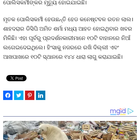
ପୋଲିସକର୍ମୀଙ୍କର ମୃତ୍ୟୁ ହୋଇଯାଇଛି।
ମୃତକ ପୋଲିସକର୍ମୀ ହେଉଛନ୍ତି ହେଡ କନେଷ୍ଟବଳ ରତନ ଲାଲ।
ଶାହଦରାର ଡିସିପି ଅମିତ ଶର୍ମା ମଧ୍ୟ ଆହତ ହୋଇଥିବାର ଖବର
ମିଳିଛି। ଏହା ପୂର୍ବରୁ ପ୍ରଦର୍ଶନକାରୀମାନେ ୧୦ଟି ବାହାନରେ ନିଆଁ
ଲଗେଇଦେଇଥିଲେ। ହିଂସାକୁ ନଜରରେ ରଖି ଦିଲ୍ଲୀ ଏବଂ
ଆଖପାଖରେ ୧୦ଟି ସ୍ଥାନରେ ୧୪୪ ଧାରା ଲାଗୁ କରାଯାଇଛି।