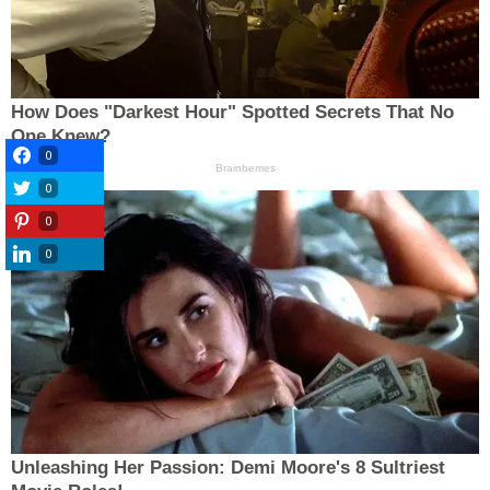
0
0
0
0