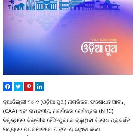
ନୂଆଦିଲ୍ଲୀ ୨୪-୨ (ଓଡ଼ିଆ ପୁଅ) ନାଗରିକତା ସଂଶୋଧନ ଆଇନ୍
(CAA) ଏବଂ ରାଷ୍ଟ୍ରୀୟ ନାଗରିକତା ରେଜିଷ୍ଟର (NRC)
ବିରୁଦ୍ଧରେ ଦିଲ୍ଲୀର ମୌଜପୁରରେ ଚାଲୁଥିବା ବିରୋଧ ପ୍ରଦର୍ଶନ
ମଧ୍ୟରେ ପଥରମାଡ଼ରେ ଆହତ ହୋଇଥିବା ଜଣେ