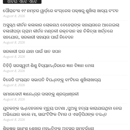
ଖବର ଏବେ ଏବେ
ପୌରାଚଂଳ ୧୯ ନମ୍ବର ୱାର୍ଡ଼ରେ କଂଗ୍ରେସ ପକ୍ଷରୁ ଶୁଖିଲା ଖାଦ୍ୟ ବଂଟନ
August 8, 2026
ଅସୁସ୍ଥ କୀର୍ତନ କଳାକାର ଲୋକନାଥ ବେହେରାଙ୍କ ସହାୟତାରେ ଆଗେଇଲା
ବଳାଜୀପଡ଼ା ଗ୍ରାମ କୀର୍ତନ ମଣ୍ଡଳୀ ରକ୍ତଦାନ ସହ ଚିକିତ୍ସା ଖର୍ଚ୍ଚରେ
ସହଯୋଗ, ସରକାରୀ ସହାୟତା ପାଇଁ ନିବେଦନ
August 8, 2026
ସରକାରୀ ଘର ଯାହା ପାଇଁ ସାତ ସପନ
August 8, 2026
ତିହିଡି଼ ସରସ୍ୱତୀ ଶିଶୁ ବିଦ୍ୟାମନ୍ଦିରରେ ଜ୍ଞାନ ବିଜ୍ଞାନ ମେଳା
August 8, 2026
ବିଜେଡି ପଂଚାୟତ ସଭାପତି ବିପନ୍ନଙ୍କୁ ବାଂଟିଲେ ଶୁଖିଲାଖାଦ୍ୟ
August 8, 2026
ସମାଜସେବୀ ଜ୍ଞାନେନ୍ଦ୍ର ଦାସଙ୍କୁ ଶ୍ରଦ୍ଧାଞ୍ଜଳୀ
August 8, 2026
ଯୁବକଙ୍କ ସନ୍ଦେହଜନକ ମୃତ୍ୟୁ ଘଟଣା ,ପୁଅକୁ ହତ୍ୟା କାରାଯାଇଥିବା ନେଇ
ଅଭିଯୋଗ କଲେ ମା, ସାଇଂଟିଫିକ ଟିମର ଓ ଏସଡ଼ିପିଓଙ୍କ ତଦନ୍ତ
August 8, 2026
ଶିକ୍ଷକ ସୁଧାଂଶୁ ଶେଖର ମହାନ୍ତିଙ୍କୁ ଅବସର ସମ୍ବର୍ଦ୍ଧନା