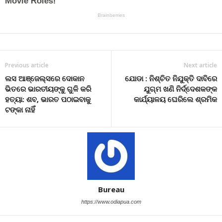
Previous article
Next article
ଲସ ଆଞ୍ଜେଲ୍ସରେ ଦୋକାନ
ଯୋଡା : ନିଶ୍ଚିତ ନିଯୁକ୍ତି ଦାବିରେ
ଭିତରେ ଭାରତୀୟଙ୍କୁ ଗୁଳି କରି
ଯୁଗ୍ମ ଖଣି ନିର୍ଦ୍ଦେଶକଙ୍କ
ହତ୍ୟା: ଶବ, ଭାରତ ପଠାଇବାକୁ
କାର୍ଯ୍ୟାଳୟ ଘେରିଲେ ଶ୍ରମିକ
ଟଙ୍କା ନାହିଁ
Bureau
https://www.odiapua.com