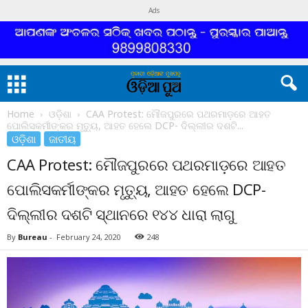
Ads
Home
ଓଡ଼ିଶା
CAA Protest: ମୌଜପୁରରେ ପଥରମାଡ଼ରେ ଆହତ
ପୋଲିସକର୍ମୀଙ୍କର ମୃତ୍ୟୁ, ଆହତ ହେଲେ DCP- ଦିଲ୍ଲୀର ଦଶଟି...
ଓଡ଼ିଶା
ଜାତୀୟ
CAA Protest: ମୌଜପୁରରେ ପଥରମାଡ଼ରେ ଆହତ
ପୋଲିସକର୍ମୀଙ୍କର ମୃତ୍ୟୁ, ଆହତ ହେଲେ DCP-
ଦିଲ୍ଲୀର ଦଶଟି ସ୍ଥାନରେ ୧୪୪ ଧାରା ଲାଗୁ
By
Bureau
-
February 24, 2020
248