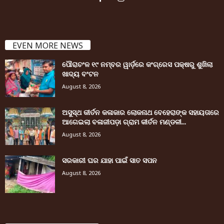
EVEN MORE NEWS
ପୌରାଚଂଳ ୧୯ ନମ୍ବର ୱାର୍ଡ଼ରେ କଂଗ୍ରେସ ପକ୍ଷରୁ ଶୁଖିଲା
ଖାଦ୍ୟ ବଂଟନ
August 8, 2026
ଅସୁସ୍ଥ କୀର୍ତନ କଳାକାର ଲୋକନାଥ ବେହେରାଙ୍କ ସହାୟତାରେ
ଆଗେଇଲା ବଳାଜୀପଡ଼ା ଗ୍ରାମ କୀର୍ତନ ମଣ୍ଡଳୀ...
August 8, 2026
ସରକାରୀ ଘର ଯାହା ପାଇଁ ସାତ ସପନ
August 8, 2026