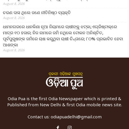
August 8, 2026
ଚରଣ ଦାସ ଥିଲେ ଜଣେ ନୀତିନିଷ୍ଠ ବ୍ୟକ୍ତି
August 8, 2026
ଧାମନଗରରେ ଧାନକିଣା ନୂଆ ନିୟମରେ ଚାଷୀଙ୍କୁ ଝଟ୍‌କା,ଏଗ୍ରିଷ୍ଟାକ୍‌ରେ
ମାତ୍ର ୧୦ ହଜାର; ନିଜ ନାମରେ ଜମି ନଥିଲେ ଟୋକନ ଅନିଶ୍ଚିତ,
ପୂର୍ବପୁରୁଷଙ୍କ ଜମିରେ ଚାଷ କରୁଥିବା ଚାଷୀ ଚିନ୍ତାରେ; ୮୦% ପ୍ରଭାବିତ ହେବା
ଆଶଙ୍କା
August 8, 2026
Odia Pua is the first Odia Newspaper which is printed &
Published from New Delhi & first Odia mobile news site.
Contact us:
odiapuadelhi@gmail.com