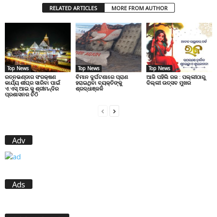
RELATED ARTICLES
MORE FROM AUTHOR
Top News
Top News
Top News
ରତ୍ନଭଣ୍ଡାର ସଂରକ୍ଷଣ
ବିମାନ ଦୁର୍ଘଟଣାରେ ପ୍ରାଣ
ଆଜି ପହିଲି ରଜ : ପଲ୍ଲୀଠାରୁ
କାର୍ଯ୍ୟ ଶୀଘ୍ର ସାରିବା ପାଇଁ
ହରାଇଥିବା ବ୍ୟକ୍ତିଙ୍କୁ
ଦିଲ୍ଲୀ ଉତ୍ସବ ମୁଖର
ଏ.ଏସ୍.ଆଇ.କୁ ଶ୍ରୀମନ୍ଦିର
ଶ୍ରଦ୍ଧାଞ୍ଜଳି
ପ୍ରଶାସନର ଚିଠି
Adv
Ads