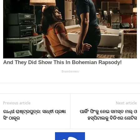
Previous article
Next article
ଗାନ୍ଧୀ ରାଷ୍ଟ୍ରପୁତ୍ର: ସାଧ୍ଵୀ ପ୍ରଜ୍ଞା
ପାର୍କିଂ ଫି’କୁ ନେଇ ସମସ୍ତ ମଲ୍ ଓ
ସିଂ ଠାକୂର
ହସ୍ପିଟାଲକୁ ବିଡିଏର ନୋଟିସ