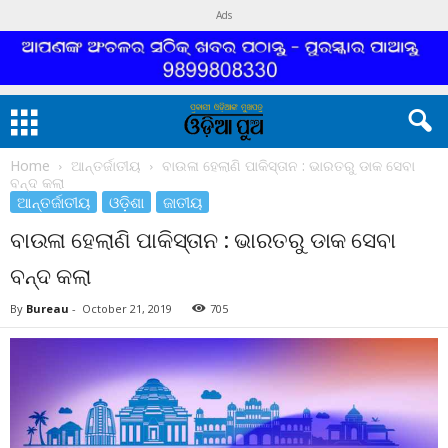
Ads
Home
ଆନ୍ତର୍ଜାତୀୟ
ବାଉଳା ହେଲାଣି ପାକିସ୍ତାନ : ଭାରତରୁ ଡାକ ସେବା
ବନ୍ଦ କଲା
ଆନ୍ତର୍ଜାତୀୟ
ଓଡ଼ିଶା
ଜାତୀୟ
ବାଉଳା ହେଲାଣି ପାକିସ୍ତାନ : ଭାରତରୁ ଡାକ ସେବା
ବନ୍ଦ କଲା
By
Bureau
-
October 21, 2019
705