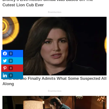
0
0
0
0