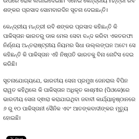
ଉପରେ ରୋକ ଲଗାଇଦେଇଛି। ଏନେଇ କେନ୍ଦ୍ରୀୟ ମନ୍ତ୍ରୀ ରବି
ଶଙ୍କର ପ୍ରସାଦ ସୋମବାରଦିନ ସୂଚନା ଦେଇଛନ୍ତି।
କେନ୍ଦ୍ରୀୟ ମନ୍ତ୍ରୀ ରବି ଶଙ୍କର ପ୍ରସାଦ କହିଛନ୍ତି କି
ପାକିସ୍ତାନ ଭାରତରୁ ଡାକ ମେଲ ସେବା ବନ୍ଦ କରିବା ଏକତରଫା
ନିର୍ଣ୍ଣୟ ଅନ୍ତରାଷ୍ଟ୍ରୀୟ ନିୟମର ସିଧା ଉଲ୍ଲଙ୍ଘନ ଅଟେ। ସେ
କହିଛନ୍ତି କି ପାକିସ୍ତାନ ଏହି ନିଷ୍ପତି ଭାରତକୁ ବିନା ନୋଟିସ ଦେଇ
କରିଛି।
ସୂଚନାଯୋଗ୍ୟଯେ, ଭାରତୀୟ ସେନା ପ୍ରମୁଖ ଜେନରାଲ ବିପିନ
ରାୱତ କହିଥିଲେ କି ପାକିସ୍ତାନ ଅଧିକୃତ କାଶ୍ମୀର (ପିଓକେ)ରେ
ଭାରତୀୟ ସେନା ଦ୍ଵାରା କରାଯାଇଥିବା ଜବାବୀ କାର୍ଯ୍ୟାନୁଷ୍ଠାନରେ
୬ ରୁ ୧୦ ପାକିସ୍ତାନୀ ସୈନିକ ଏବଂ ଆତଙ୍କବାଦୀଙ୍କର ମୃତ୍ୟୁ
ହୋଇଛି।