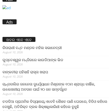
Ads
ଖବର ଏବେ ଏବେ
ରିତାରାଣୀ ବନ୍ତ ମଣ୍ଡଳ ମହିଳା ସଭାନେତ୍ରୀ
August 10, 2026
ଗୁପ୍ତେଶ୍ୱର ମନ୍ଦିରରେ କାଉଡିଆଙ୍କ ଭିଡ
August 10, 2026
ବାଙ୍କତୀରା ପହିସାହି ରାସ୍ତା ଖରାପ
August 10, 2026
ଚାନ୍ଦବାଲିର ଜନନେତା ଦୁର୍ଯ୍ୟୋଧନ ମିଶ୍ରଙ୍କ ୧୦ମ ଶ୍ରାଦ୍ଧ ବାର୍ଷିକ,
ଉଲେଖନୀୟ ଅବଦାନ ପାଇଁ ୨୦ ଜନ ସମ୍ବର୍ଦ୍ଧିତ
August 10, 2026
ଚଡଦିଆ ପ୍ରାଥମିକ ବିଦ୍ୟାଳୟ,ଏବେବି ଶୈଶବ ପାଣି ଘେରରେ, ବିଡିଓ କହିଲେ
ଦେଖୁଛି, ଅତିରିକ୍ତ ବ୍ଲକ ଶିକ୍ଷାଧିକାରିଣୀ କହିଲେ ବୁଝୁଛି