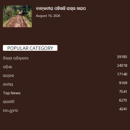
ବାଙ୍କତୀରା ପହିସାହି ରାସ୍ତା ଖରାପ
August 10, 2026
POPULAR CATEGORY
39183
ଜିଲ୍ଲା ପରିକ୍ରମା
24318
ଓଡ଼ିଶା
17140
ଭଦ୍ରକ
9169
ଜାତୀୟ
7541
Top News
6275
ରାଜନୀତି
4241
କେନ୍ଦୁଝର