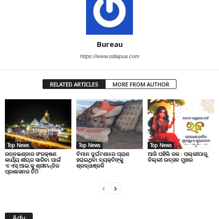
Bureau
https://www.odiapua.com
RELATED ARTICLES
MORE FROM AUTHOR
Top News
Top News
Top News
ରତ୍ନଭଣ୍ଡାର ସଂରକ୍ଷଣ
ବିମାନ ଦୁର୍ଘଟଣାରେ ପ୍ରାଣ
ଆଜି ପହିଲି ରଜ : ପଲ୍ଲୀଠାରୁ
କାର୍ଯ୍ୟ ଶୀଘ୍ର ସାରିବା ପାଇଁ
ହରାଇଥିବା ବ୍ୟକ୍ତିଙ୍କୁ
ଦିଲ୍ଲୀ ଉତ୍ସବ ମୁଖର
ଏ.ଏସ୍.ଆଇ.କୁ ଶ୍ରୀମନ୍ଦିର
ଶ୍ରଦ୍ଧାଞ୍ଜଳି
ପ୍ରଶାସନର ଚିଠି
Adv