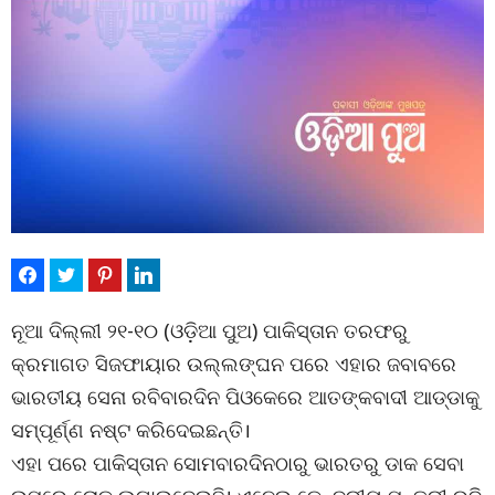
ନୂଆ ଦିଲ୍ଲୀ ୨୧-୧୦ (ଓଡ଼ିଆ ପୁଅ) ପାକିସ୍ତାନ ତରଫରୁ
କ୍ରମାଗତ ସିଜଫାୟାର ଉଲ୍ଲଙ୍ଘନ ପରେ ଏହାର ଜବାବରେ
ଭାରତୀୟ ସେନା ରବିବାରଦିନ ପିଓକେରେ ଆତଙ୍କବାଦୀ ଆଡ୍ଡାକୁ
ସମ୍ପୂର୍ଣ୍ଣ ନଷ୍ଟ କରିଦେଇଛନ୍ତି।
ଏହା ପରେ ପାକିସ୍ତାନ ସୋମବାରଦିନଠାରୁ ଭାରତରୁ ଡାକ ସେବା