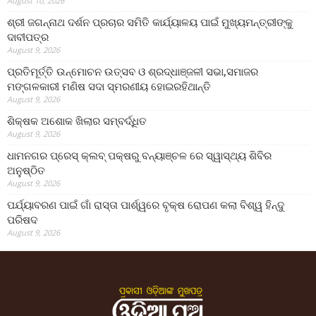
August 10, 2026
ଶ୍ରୀ ଜଗନ୍ନାଥ ଦର୍ଶନ ପ୍ରଚାର ସମିତି କାର୍ଯ୍ୟାଳୟ ପାଇଁ ମୁଖ୍ୟମନ୍ତ୍ରୀଙ୍କୁ
ଦାବୀପତ୍ର
August 9, 2026
ପ୍ରତିମୂର୍ତ୍ତି ଉନ୍ମୋଚନ ଉତ୍ସବ ଓ ଶ୍ରଦ୍ଧାଞ୍ଜଳୀ ସଭା,ସମାଜର
ମଙ୍ଗଳକାରୀ ମଣିଷ ସଦା ସ୍ମରଣୀୟ ହୋଇରହିଥାନ୍ତି
August 9, 2026
ଶିକ୍ଷକ ଅଶୋକ ଖିଲାର ସମ୍ବର୍ଦ୍ଧିତ
August 9, 2026
ଧାମନଗର ପ୍ରେସ୍ କ୍ଲବ୍ ପକ୍ଷରୁ ବନ୍ୟାଞ୍ଚଳ ରେ ସ୍ୱାସ୍ଥ୍ୟ ଶିବିର
ଅନୁଷ୍ଠିତ
August 9, 2026
ପର୍ଯ୍ୟାବରଣ ପାଇଁ ଗାଁ ରାସ୍ତା ପାର୍ଶ୍ୱରେ ବୃକ୍ଷ ରୋପଣ କଲା ବିଶ୍ୱ ହିନ୍ଦୁ
ପରିଷଦ
August 9, 2026