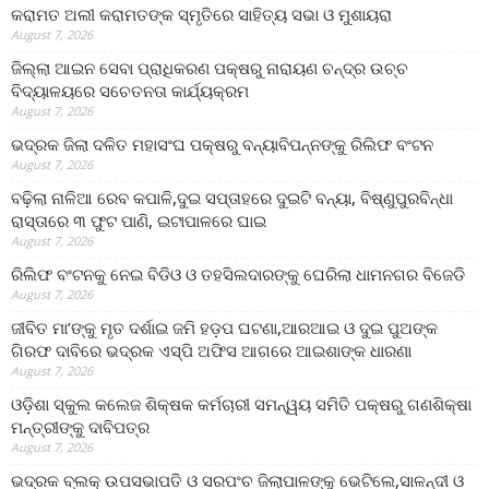
କରାମତ ଅଲୀ କରାମତଙ୍କ ସ୍ମୃତିରେ ସାହିତ୍ୟ ସଭା ଓ ମୁଶାୟରା
August 7, 2026
ଜିଲ୍ଲା ଆଇନ ସେବା ପ୍ରାଧିକରଣ ପକ୍ଷରୁ ନାରାୟଣ ଚନ୍ଦ୍ର ଉଚ୍ଚ
ବିଦ୍ୟାଳୟରେ ସଚେତନତା କାର୍ଯ୍ୟକ୍ରମ
August 7, 2026
ଭଦ୍ରକ ଜିଲା ଦଳିତ ମହାସଂଘ ପକ୍ଷରୁ ବନ୍ୟାବିପନ୍ନଙ୍କୁ ରିଲିଫ ବଂଟନ
August 7, 2026
ବଢ଼ିଲା ନାଳିଆ ରେବ କପାଳି,ଦୁଇ ସପ୍ତାହରେ ଦୁଇଟି ବନ୍ୟା, ବିଷ୍ଣୁପୁରବିନ୍ଧା
ରାସ୍ତାରେ ୩ ଫୁଟ ପାଣି, ଇଟାପାଳରେ ଘାଇ
August 7, 2026
ରିଲିଫ ବଂଟନକୁ ନେଇ ବିଡିଓ ଓ ତହସିଲଦାରଙ୍କୁ ଘେରିଲା ଧାମନଗର ବିଜେଡି
August 7, 2026
ଜୀବିତ ମା’ଙ୍କୁ ମୃତ ଦର୍ଶାଇ ଜମି ହଡ଼ପ ଘଟଣା,ଆରଆଇ ଓ ଦୁଇ ପୁଅଙ୍କ
ଗିରଫ ଦାବିରେ ଭଦ୍ରକ ଏସ୍‌ପି ଅଫିସ ଆଗରେ ଆଇଶାଙ୍କ ଧାରଣା
August 7, 2026
ଓଡ଼ିଶା ସ୍କୁଲ କଲେଜ ଶିକ୍ଷକ କର୍ମଚାରୀ ସମନ୍ୱୟ ସମିତି ପକ୍ଷରୁ ଗଣଶିକ୍ଷା
ମନ୍ତ୍ରୀଙ୍କୁ ଦାବିପତ୍ର
August 7, 2026
ଭଦ୍ରକ ବ୍ଲକ୍ ଉପସଭାପତି ଓ ସରପଂଚ ଜିଲାପାଳଙ୍କୁ ଭେଟିଲେ,ସାଳନ୍ଦୀ ଓ