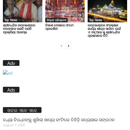
Top News
ଜିଲ୍ଲା ପରିକ୍ରମା
Top News
ଶ୍ରୀମନ୍ଦିର ରତ୍ନଭଣ୍ଡାର
ବିକାଶ ମେଳାରେ ଫଟୋ
ରତ୍ନଭଣ୍ଡାର ସଂରକ୍ଷଣ
ଅଳଙ୍କାର ଗଣତି ମଣତି
ପ୍ରଦର୍ଶନୀ
କାର୍ଯ୍ୟ ଶୀଘ୍ର ସାରିବା ପାଇଁ
ପ୍ରକ୍ରିୟା ଆରମ୍ଭ
ଏ.ଏସ୍.ଆଇ.କୁ ଶ୍ରୀମନ୍ଦିର
ପ୍ରଶାସନର ଚିଠି
Adv
Ads
ଖବର ଏବେ ଏବେ
ବନ୍ୟା ବିପନ୍ନଙ୍କୁ ଶୁଖିଲା ଖାଦ୍ୟ ବାଂଟିଲେ ତିହିଡି଼ ସତ୍ୟସାଇ ସଙ୍ଗଠନ
August 7, 2026