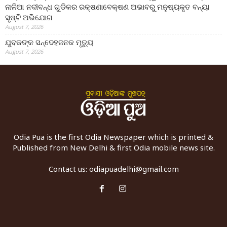
ନାଳିଆ ନଦୀବନ୍ଧ ଗୁଡିକର ରକ୍ଷଣାବେକ୍ଷଣ ଅଭାବରୁ ମନୁଷ୍ୟକୃତ ବନ୍ୟା
ସୃଷ୍ଟି ଅଭିଯୋଗ
August 7, 2026
ଯୁବକଙ୍କ ସନ୍ଦେହଜନକ ମୃତ୍ୟୁ
August 7, 2026
Odia Pua is the first Odia Newspaper which is printed &
Published from New Delhi & first Odia mobile news site.
Contact us:
odiapuadelhi@gmail.com