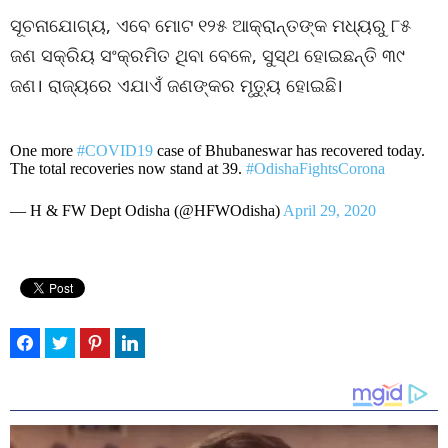
ସୂଚନାଯୋଗ୍ୟ, ଏବେ ମୋଟ ୧୨୫ ଆକ୍ରାନ୍ତଙ୍କ ମଧ୍ୟରୁ ୮୫
ଜଣ ସକ୍ରିୟ ସଂକ୍ରମିତ ଥିବା ବେଳେ, ସୁସ୍ଥ ହୋଇଛନ୍ତି ୩୯
ଜଣ। ରାଜ୍ୟରେ ଏଯାଏଁ ଜଣଙ୍କର ମୃତ୍ୟୁ ହୋଇଛି।
One more
#COVID19
case of Bhubaneswar has recovered today.
The total recoveries now stand at 39.
#OdishaFightsCorona
— H & FW Dept Odisha (@HFWOdisha)
April 29, 2020