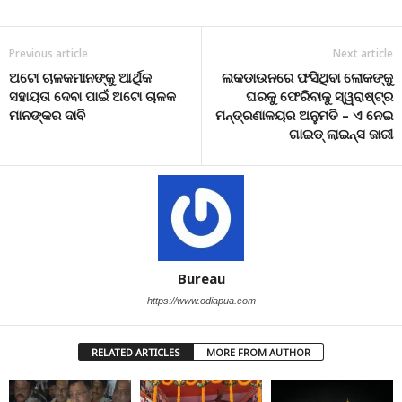
Previous article
Next article
ଅଟୋ ଚାଳକମାନଙ୍କୁ ଆର୍ଥିକ
ଲକଡାଉନରେ ଫସିଥିବା ଲୋକଙ୍କୁ
ସହାୟତା ଦେବା ପାଇଁ ଅଟୋ ଚାଳକ
ଘରକୁ ଫେରିବାକୁ ସ୍ୱରାଷ୍ଟ୍ର
ମାନଙ୍କର ଦାବି
ମନ୍ତ୍ରଣାଳୟର ଅନୁମତି – ଏ ନେଇ
ଗାଇଡ୍ ଲାଇନ୍ସ ଜାରୀ
Bureau
https://www.odiapua.com
RELATED ARTICLES
MORE FROM AUTHOR