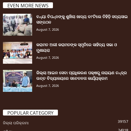
EVEN MORE NEWS
ବନ୍ୟା ବିପନ୍ନଙ୍କୁ ଶୁଖିଲା ଖାଦ୍ୟ ବାଂଟିଲେ ତିହିଡି଼ ସତ୍ୟସାଇ
ସଙ୍ଗଠନ
August 7, 2026
କରାମତ ଅଲୀ କରାମତଙ୍କ ସ୍ମୃତିରେ ସାହିତ୍ୟ ସଭା ଓ
ମୁଶାୟରା
August 7, 2026
ଜିଲ୍ଲା ଆଇନ ସେବା ପ୍ରାଧିକରଣ ପକ୍ଷରୁ ନାରାୟଣ ଚନ୍ଦ୍ର
ଉଚ୍ଚ ବିଦ୍ୟାଳୟରେ ସଚେତନତା କାର୍ଯ୍ୟକ୍ରମ
August 7, 2026
POPULAR CATEGORY
39157
ଜିଲ୍ଲା ପରିକ୍ରମା
24318