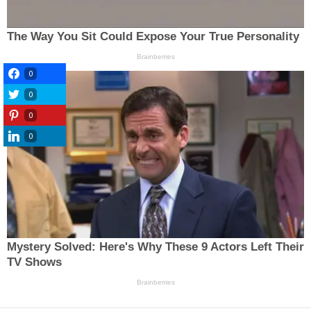
0
0
0
0