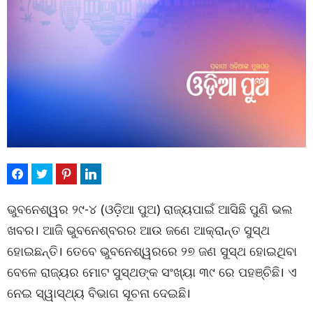
ଭୁବନେଶ୍ୱର ୨୯-୪ (ଓଡ଼ିଆ ପୁଅ) ରାଜ୍ୟପାଇଁ ଆସିଛି ପୁଣି ଭଲ
ଖବର। ଆଜି ଭୁବନେଶ୍ବରର ଆଉ ଜଣେ ଆକ୍ରାନ୍ତ ସୁସ୍ଥ
ହୋଇଛନ୍ତି। ତେବେ ଭୁବନେଶ୍ୱରରେ ୨୭ ଜଣ ସୁସ୍ଥ ହୋଇଥିବା
ବେଳେ ରାଜ୍ୟର ମୋଟ ସୁସ୍ଥଙ୍କ ସଂଖ୍ୟା ୩୯ ରେ ପହଞ୍ଚିଛି। ଏ
ନେଇ ସ୍ୱାସ୍ଥ୍ୟ ବିଭାଗ ସୂଚନା ଦେଇଛି।