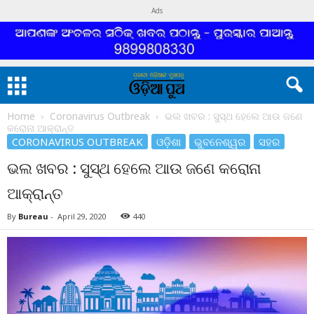
Ads
Home
Coronavirus Outbreak
ଭଲ ଖବର : ସୁସ୍ଥ ହେଲେ ଆଉ ଜଣେ
କରୋନା ଆକ୍ରାନ୍ତ
CORONAVIRUS OUTBREAK
ଓଡ଼ିଶା
ଭୁବନେଶ୍ୱର
ସହର
ଭଲ ଖବର : ସୁସ୍ଥ ହେଲେ ଆଉ ଜଣେ କରୋନା
ଆକ୍ରାନ୍ତ
By
Bureau
-
April 29, 2020
440