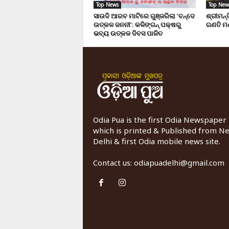
Top News
Top New
ସାଉଦି ଆରବ ମାଟିରେ ଗୁଞ୍ଜରିଲା ‘ବନ୍ଦେ
ଶ୍ରୀମନ
ଉତ୍କଳ ଜନନୀ’: କଳିଙ୍ଗନ୍ ପକ୍ଷରୁ
ଗଣତି ମ
ଭବ୍ୟ ଉତ୍କଳ ଦିବସ ପାଳିତ
Odia Pua is the first Odia Newspaper
which is printed & Published from N
Delhi & first Odia mobile news site.
Contact us:
odiapuadelhi@gmail.com