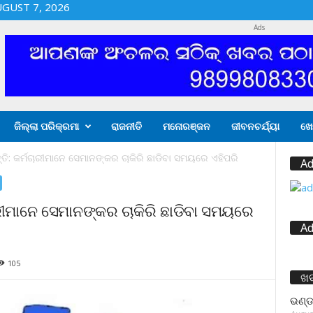
UGUST 7, 2026
Ads
ଜିଲ୍ଲା ପରିକ୍ରମା
ରାଜନୀତି
ମନୋରଞ୍ଜନ
ଜୀବନଚର୍ଯ୍ୟା
ଖେ
ତି: କର୍ମଚାରୀମାନେ ସେମାନଙ୍କର ଚାକିରି ଛାଡିବା ସମୟରେ ଏହିପରି
Ad
ାରୀମାନେ ସେମାନଙ୍କର ଚାକିରି ଛାଡିବା ସମୟରେ
Ad
105
ଖ
ଭଣ୍ଡ