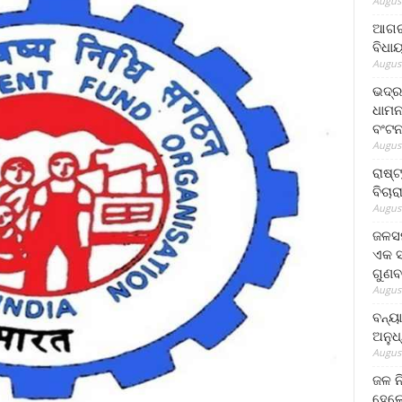
August
ଆଗରପ
ବିଧା
August
ଭଦ୍ର
ଧାମନ
ବଂଟ
August
ରାଷ୍
ବିଚାର
August
ଜଳସମ
ଏକ ସପ
ଗୁଣବ
August
ବନ୍ୟ
ଅନୁଧ
August
ଜଳ ନ
ହେଲେ