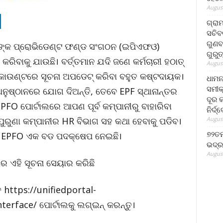
August
ଗ୍ରା
ସଚିବ
ଗୁଣବ
ାରୀଙ୍କ ପ୍ରୋଭିଡେଣ୍ଟ ଫଣ୍ଡ ସଂଗଠନ (ଇପିଏଫଓ)
ଗୁରୁ
କରିବାକୁ ଯାଉଛି। ବର୍ତ୍ତମାନ ଯଦି ଜଣେ କର୍ମଚାରୀ ହଠାତ୍
August
 ଆକାଉଣ୍ଟରେ ସୂଚନା ଅପଡେଟ୍ କରିବା ବହୁତ କଷ୍ଟଦାୟକ।
ଧାମନ
ସମୀକ
ୁଷ୍ଠାନରେ ଯୋଗ ଦିଅନ୍ତି, ତେବେ EPF ସ୍ଥାନାନ୍ତର
ଦୂର କ
PFO ପୋର୍ଟାଲରେ ଆପଣ ପୂର୍ବ କମ୍ପାନୀରୁ ବାହାରିବା
ନିର୍ଦ୍
August
ଇଁ ପୁରୁଣା କମ୍ପାନୀର HR ବିଭାଗ ସହ କଥା ହେବାକୁ ପଡିବ।
୭୨ତମ
ବାକୁ EPFO ଏକ ବଡ ପଦକ୍ଷେପ ନେଇଛି।
ଭଦ୍ର
August
େ ଏହି ସୂଚନା ସେୟାର କରିଛି
 https://unifiedportal-
rface/ ପୋର୍ଟାଲକୁ ଲଗ୍ଇନ୍ କରନ୍ତୁ।