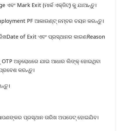
ବଂ Mark Exit (ମାର୍କ ଏକ୍ଜିଟ୍) କୁ ଯାଆନ୍ତୁ।
 employment PF ଆକାଉଣ୍ଟ୍ ନମ୍ବର ଚୟନ କରନ୍ତୁ।
ତାରିଖDate of Exit ଏବଂ ପ୍ରସ୍ଥାନର କାରଣReason
ର୍ଥାତ୍ OTP ଅନୁରୋଧରେ ଯାଇ ଆଧାର ଲିଙ୍କ୍ ହୋଇଥିବା
୍ରବେଶ କରନ୍ତୁ।
ନ୍ତୁ।
ପଣଙ୍କର ପ୍ରସ୍ଥାନ ତାରିଖ ଅପଡେଟ୍ ହୋଇଯିବ।