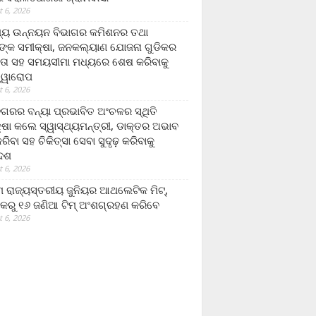
 6, 2026
ମ୍ୟ ଉନ୍ନୟନ ବିଭାଗର କମିଶନର ତଥା
ଙ୍କ ସମୀକ୍ଷା, ଜନକଲ୍ୟାଣ ଯୋଜନା ଗୁଡିକର
ତା ସହ ସମୟସୀମା ମଧ୍ୟରେ ଶେଷ କରିବାକୁ
ତ୍ୱାରୋପ
 6, 2026
ଗରର ବନ୍ୟା ପ୍ରଭାବିତ ଅଂଚଳର ସ୍ଥିତି
୍ଷା କଲେ ସ୍ୱାସ୍ଥ୍ୟମନ୍ତ୍ରୀ, ଡାକ୍ତର ଅଭାବ
ରିବା ସହ ଚିକିତ୍ସା ସେବା ସୁଦୃଢ଼ କରିବାକୁ
ଦେଶ
 6, 2026
 ରାଜ୍ୟସ୍ତରୀୟ ଜୁନିୟର ଆଥଲେଟିକ ମିଟ୍‌,
କରୁ ୧୬ ଜଣିଆ ଟିମ୍ ଅଂଶଗ୍ରହଣ କରିବେ
 6, 2026