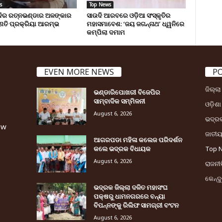
s
Top News
୍ଦିର ରତ୍ନଭଣ୍ଡାର ଅଳଙ୍କାର
ସାଉଦି ଆରବରେ ଓଡ଼ିଆ ସଂସ୍କୃତିର
ଣତି ପ୍ରକ୍ରିୟା ଆରମ୍ଭ
ମହାସମାବେଶ: ‘ଜୟ ଜଗନ୍ନାଥ’ ଧ୍ୱନିରେ
କମ୍ପିଲା ଦମାମ
EVEN MORE NEWS
P
ଜିଲ୍ଲ
ଭଣ୍ଡାରିପୋଖରୀ ବିଜେପିର
ସାମ୍ବାଦିକ ସମ୍ମିଳନୀ
ଓଡ଼ିଶା
August 6, 2026
ଭଦ୍ର
ew
ଜାତୀ
ଆଗରପଡା ମହିଳା କଲେଜ ପରିଦର୍ଶନ
କଲେ ଭଦ୍ରକ ବିଧାୟକ
Top 
August 6, 2026
ରାଜନୀତ
କେନ୍ଦ
ଭଦ୍ରକ ଜିଲ୍ଲା ଦଳିତ ମହାସଂଘ
ପକ୍ଷରୁ ଧାମନଗରରେ ବନ୍ୟା
ବିପନ୍ନଙ୍କୁ ରିଲିଫ ସାମଗ୍ରୀ ବଂଟନ
August 6, 2026