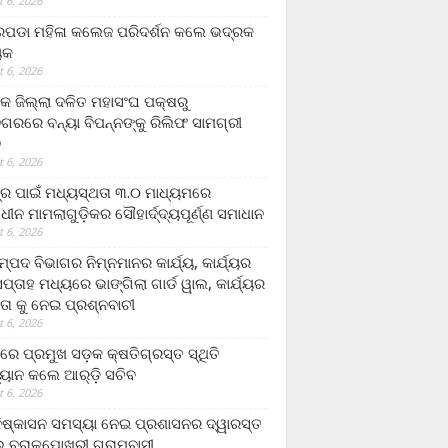
 6, 2026
ଡା ମହିଳା କଲେଜ ପରିଦର୍ଶନ କଲେ ଭଦ୍ରକ
ୟକ
 6, 2026
କ ଜିଲ୍ଲା ଦଳିତ ମହାସଂଘ ପକ୍ଷରୁ
ଗରରେ ବନ୍ୟା ବିପନ୍ନଙ୍କୁ ରିଲିଫ ସାମଗ୍ରୀ
ନ
 6, 2026
ଟ୍ର ପାଇଁ ମଧ୍ୟସ୍ଥତା ୩.୦ ମାଧ୍ୟମରେ
ାଧୀନ ମାମଲାଗୁଡ଼ିକର ସୌହାର୍ଦ୍ଦ୍ୟପୂର୍ଣ୍ଣ ସମାଧାନ
 6, 2026
୍ପଦ ବିଭାଗର ନିମ୍ନମାନର କାର୍ଯ୍ୟ, କାର୍ଯ୍ୟର
୍ତାହ ମଧ୍ୟରେ ଭାଙ୍ଗିଲା ଗାର୍ଡ ୱାଲ, କାର୍ଯ୍ୟର
ତା କୁ ନେଇ ପ୍ରଶ୍ନବାଚୀ
 6, 2026
ାରେ ପ୍ରମୁଖ ସଡ଼କ କ୍ଷତିଗ୍ରସ୍ତ ସ୍ଥିତି
୍ୟାନ କଲେ ଆର୍‌ଡ଼ି ସଚିବ
 6, 2026
ିଷ୍କାସନ ସମସ୍ୟା ନେଇ ପ୍ରଶାସନର ଦ୍ୱାରସ୍ତ
 ବରାଳପୋଖରୀ ଗ୍ରାମବାସୀ