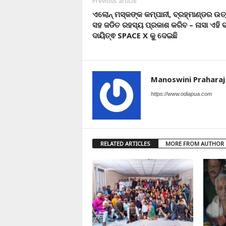
Previous article
ଏଲୋନ୍ ମସ୍କଙ୍କ କମ୍ପାନୀ, ବ୍ରହ୍ମାଣ୍ଡର ଉତ୍
ସହ ଜଡିତ ରହସ୍ୟ ପ୍ରକାଶ କରିବ – ନାସା ଏହି 
ଦାୟିତ୍ଵ SPACE X କୁ ଦେଇଛି
Manoswini Praharaj
https://www.odiapua.com
RELATED ARTICLES
MORE FROM AUTHOR