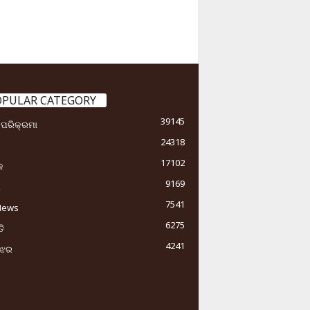
OPULAR CATEGORY
39145
ା ପରିକ୍ରମା
24318
17102
କ
9169
ୟ
7541
News
6275
ି
4241
ୁଝର