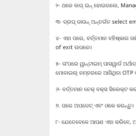
୨- ଥରେ ଲଗ୍ ଇନ୍ ହୋଇଗଲେ, Manage ଏ
୩- ଡ୍ରପ୍ ଡାଉନ୍ ଅନ୍ତର୍ଗତ select
୪- ଏହା ପରେ, ବର୍ତ୍ତମାନ ବହିଷ୍କାର 
of exit ଉପରେ।
୫- ତା’ପରେ ୱାନ୍‌ଟାଇମ୍‌ ପାସୱାର୍ଡ ଅ
ମୋବାଇଲ୍ ନମ୍ବରରେ ଆସିଥିବା OTP ପ
୬- ବର୍ତ୍ତମାନ ଚେକ୍ ବକ୍ସ ସିଲେକ୍ଟ କର
୭. ପରେ ଅପଡେଟ୍ ଏବଂ ଓକେ କରନ୍ତୁ।
୮- ଯେତେବେଳେ ଆପଣ ଏହା କରିବେ, ଆ