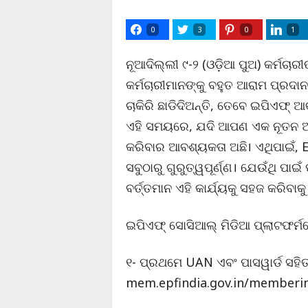
0
3
0
1
ନୂଆଦିଲ୍ଲୀ ୯-୨ (ଓଡ଼ିଆ ପୁଅ) କର୍ମଚ
କର୍ମଚାରୀମାନଙ୍କୁ ବହୁତ ଆରାମ ପ୍ରଦାନ 
ଚାକିରି ଛାଡିଦିଅନ୍ତି, ତେବେ ଇପିଏଫ୍
ଏହି ସମୟରେ, ଯଦି ଆପଣ ଏକ ନୂତନ ଅନ
କରିବାର ଆବଶ୍ୟକତା ଅଛି। ଏଥିପାଇଁ, E
ସବୁଠାରୁ ଗୁରୁତ୍ୱପୂର୍ଣ୍ଣ। ଯେଉଁଥି ପା
ବର୍ତ୍ତମାନ ଏହି କାର୍ଯ୍ୟକୁ ସହଜ କରି
ଇପିଏଫ୍ ସୋସିଆଲ୍ ମିଡିଆ ପ୍ଲାଟଫର୍ମର
୧- ପ୍ରଥମେ UAN ଏବଂ ପାସୱାର୍ଡ ସହିତ
mem.epfindia.gov.in/memberinte