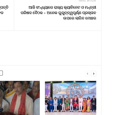
Next article
ପତ୍ତି
ଆଜି ସଂନ୍ଧ୍ୟାରେ ରାଜ୍ୟ କ୍ୟାବିନେଟ ଓ ମନ୍ତ୍ରୀ
ବଡ
ପରିଷଦ ବୈଠକ – ଅନେକ ଗୁରୁତ୍ତ୍ୱପୂର୍ଣ୍ଣ ପ୍ରସ୍ତାବ
ଉପରେ ଲାଗିବ ମୋହର