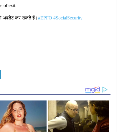
 of exit.
को अपडेट कर सकते हैं।
#EPFO
#SocialSecurity
1