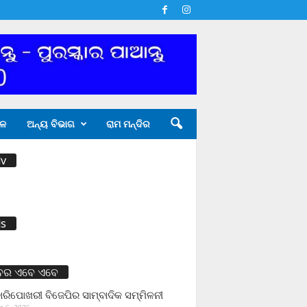
ଳ
ଅନ୍ୟ ବିଭାଗ
ରାମ ମନ୍ଦିର
v
s
ବର ଏବେ ଏବେ
ାରିପୋଖରୀ ବିଜେପିର ସାମ୍ବାଦିକ ସମ୍ମିଳନୀ