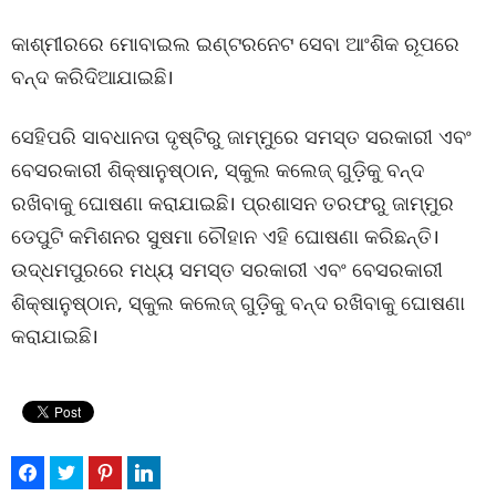
କାଶ୍ମୀରରେ ମୋବାଇଲ ଇଣ୍ଟରନେଟ ସେବା ଆଂଶିକ ରୂପରେ
ବନ୍ଦ କରିଦିଆଯାଇଛି।
ସେହିପରି ସାବଧାନତା ଦୃଷ୍ଟିରୁ ଜାମ୍ମୁରେ ସମସ୍ତ ସରକାରୀ ଏବଂ
ବେସରକାରୀ ଶିକ୍ଷାନୁଷ୍ଠାନ, ସ୍କୁଲ କଲେଜ୍ ଗୁଡ଼ିକୁ ବନ୍ଦ
ରଖିବାକୁ ଘୋଷଣା କରାଯାଇଛି। ପ୍ରଶାସନ ତରଫରୁ ଜାମ୍ମୁର
ଡେପୁଟି କମିଶନର ସୁଷମା ଚୌହାନ ଏହି ଘୋଷଣା କରିଛନ୍ତି।
ଉଦ୍ଧମପୁରରେ ମଧ୍ୟ ସମସ୍ତ ସରକାରୀ ଏବଂ ବେସରକାରୀ
ଶିକ୍ଷାନୁଷ୍ଠାନ, ସ୍କୁଲ କଲେଜ୍ ଗୁଡ଼ିକୁ ବନ୍ଦ ରଖିବାକୁ ଘୋଷଣା
କରାଯାଇଛି।