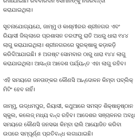
ରଖାଯାଇଛି। ରବିବାରଦିନ ସେମାନଙ୍କୁ ନଜରବନ୍ଦୀ
କରାଯାଇଥିଲା।
ସୂଚନାଯୋଗ୍ୟଯେ, ଜାମ୍ମୁ ଓ କାଶ୍ମୀରର ଶ୍ରୀନଗର ଏବଂ
ରିୟାସୀ ଜିଲ୍ଲାରେ ପ୍ରଶାସନ ତରଫରୁ ରାତି ଅଧରୁ ଧାରା ୧୪୪
ଲାଗୁ କରାଯାଇଥିଲା। ଶ୍ରୀନଗରରେ ସୁରକ୍ଷାକୁ କଡ଼ାକଡ଼ି
କରିଦିଆଯାଇଛି। ୫ ଅଗଷ୍ଟ ସୋମବାର ଠାରୁ ଧାରା ୧୪୪ ଲାଗୁ
କରାଯାଇଥିଲା। ଆସନ୍ତା ଆଦେଶ ପର୍ଯ୍ୟନ୍ତ ଏହା ଲାଗୁ ରହିବ।
ଏହି ସମୟରେ ଜନତାଙ୍କର କୌଣସି ଆନ୍ଦୋଳନ କିମ୍ବା ପବ୍ଲିକ୍
ମିଟିଂ ହେବ ନାହିଁ।
ଜାମ୍ମୁ, ଉଦ୍ଧମପୁର, ରିୟାସୀ, କଥୁଆରେ ସମସ୍ତ ଶିକ୍ଷାନୁଷ୍ଠାନ
ସ୍କୁଲ, କଲେଜ୍ ମଧ୍ୟ ବନ୍ଦ ରହିବ। ଆଦେଶର ସଞ୍ଚାଳନର ଅବଧି
ସମୟରେ କୌଣସି ଜନସଭା କିମ୍ବା ରାଲି ଆୟୋଜିତ କରିବା
ଉପରେ ସମ୍ପୂର୍ଣ୍ଣ ପ୍ରତିବନ୍ଧ ଲଗାଯାଇଛି।