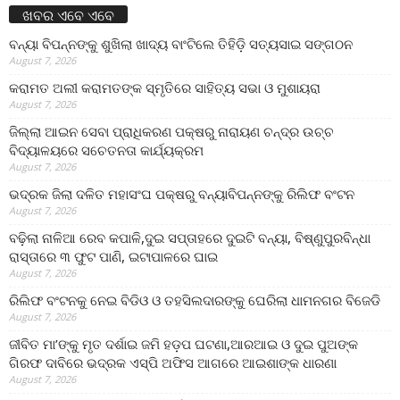
ଖବର ଏବେ ଏବେ
ବନ୍ୟା ବିପନ୍ନଙ୍କୁ ଶୁଖିଲା ଖାଦ୍ୟ ବାଂଟିଲେ ତିହିଡି଼ ସତ୍ୟସାଇ ସଙ୍ଗଠନ
August 7, 2026
କରାମତ ଅଲୀ କରାମତଙ୍କ ସ୍ମୃତିରେ ସାହିତ୍ୟ ସଭା ଓ ମୁଶାୟରା
August 7, 2026
ଜିଲ୍ଲା ଆଇନ ସେବା ପ୍ରାଧିକରଣ ପକ୍ଷରୁ ନାରାୟଣ ଚନ୍ଦ୍ର ଉଚ୍ଚ
ବିଦ୍ୟାଳୟରେ ସଚେତନତା କାର୍ଯ୍ୟକ୍ରମ
August 7, 2026
ଭଦ୍ରକ ଜିଲା ଦଳିତ ମହାସଂଘ ପକ୍ଷରୁ ବନ୍ୟାବିପନ୍ନଙ୍କୁ ରିଲିଫ ବଂଟନ
August 7, 2026
ବଢ଼ିଲା ନାଳିଆ ରେବ କପାଳି,ଦୁଇ ସପ୍ତାହରେ ଦୁଇଟି ବନ୍ୟା, ବିଷ୍ଣୁପୁରବିନ୍ଧା
ରାସ୍ତାରେ ୩ ଫୁଟ ପାଣି, ଇଟାପାଳରେ ଘାଇ
August 7, 2026
ରିଲିଫ ବଂଟନକୁ ନେଇ ବିଡିଓ ଓ ତହସିଲଦାରଙ୍କୁ ଘେରିଲା ଧାମନଗର ବିଜେଡି
August 7, 2026
ଜୀବିତ ମା’ଙ୍କୁ ମୃତ ଦର୍ଶାଇ ଜମି ହଡ଼ପ ଘଟଣା,ଆରଆଇ ଓ ଦୁଇ ପୁଅଙ୍କ
ଗିରଫ ଦାବିରେ ଭଦ୍ରକ ଏସ୍‌ପି ଅଫିସ ଆଗରେ ଆଇଶାଙ୍କ ଧାରଣା
August 7, 2026