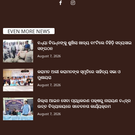
EVEN MORE NEWS
ବନ୍ୟା ବିପନ୍ନଙ୍କୁ ଶୁଖିଲା ଖାଦ୍ୟ ବାଂଟିଲେ ତିହିଡି଼ ସତ୍ୟସାଇ
ସଙ୍ଗଠନ
August 7, 2026
କରାମତ ଅଲୀ କରାମତଙ୍କ ସ୍ମୃତିରେ ସାହିତ୍ୟ ସଭା ଓ
ମୁଶାୟରା
August 7, 2026
ଜିଲ୍ଲା ଆଇନ ସେବା ପ୍ରାଧିକରଣ ପକ୍ଷରୁ ନାରାୟଣ ଚନ୍ଦ୍ର
ଉଚ୍ଚ ବିଦ୍ୟାଳୟରେ ସଚେତନତା କାର୍ଯ୍ୟକ୍ରମ
August 7, 2026