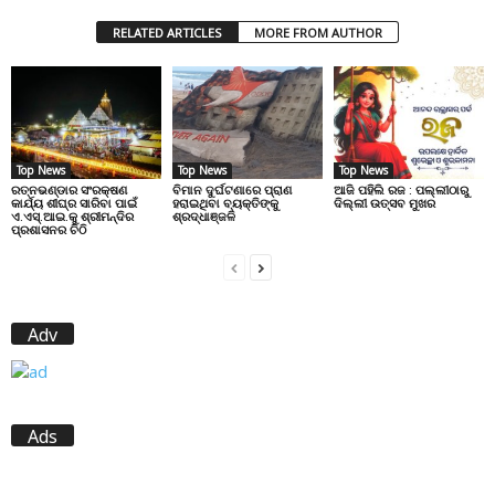
RELATED ARTICLES
MORE FROM AUTHOR
Top News
Top News
Top News
ରତ୍ନଭଣ୍ଡାର ସଂରକ୍ଷଣ
ବିମାନ ଦୁର୍ଘଟଣାରେ ପ୍ରାଣ
ଆଜି ପହିଲି ରଜ : ପଲ୍ଲୀଠାରୁ
କାର୍ଯ୍ୟ ଶୀଘ୍ର ସାରିବା ପାଇଁ
ହରାଇଥିବା ବ୍ୟକ୍ତିଙ୍କୁ
ଦିଲ୍ଲୀ ଉତ୍ସବ ମୁଖର
ଏ.ଏସ୍.ଆଇ.କୁ ଶ୍ରୀମନ୍ଦିର
ଶ୍ରଦ୍ଧାଞ୍ଜଳି
ପ୍ରଶାସନର ଚିଠି
Adv
Ads