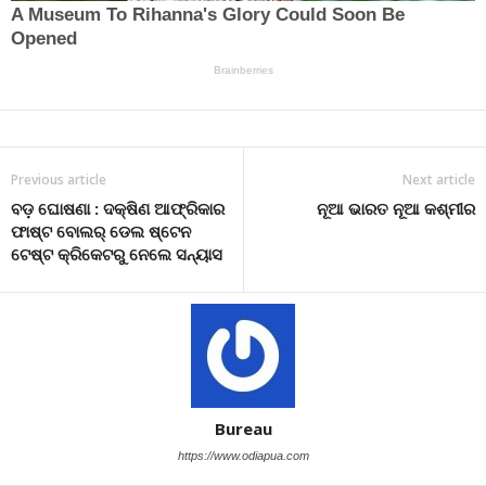
Previous article
Next article
ବଡ଼ ଘୋଷଣା : ଦକ୍ଷିଣ ଆଫ୍ରିକାର
ନୂଆ ଭାରତ ନୂଆ କଶ୍ମୀର
ଫାଷ୍ଟ ବୋଲର୍ ଡେଲ ଷ୍ଟେନ
ଟେଷ୍ଟ କ୍ରିକେଟରୁ ନେଲେ ସନ୍ୟାସ
Bureau
https://www.odiapua.com