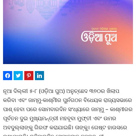
ନୂଆ ଦିଲ୍ଲୀ ୫-୮ (ଓଡ଼ିଆ ପୁଅ) ଅନୁଚ୍ଛେଦ ୩୭୦ର ଖିଲାପ
କରିବା ଏବଂ ଜାମ୍ମୁ-କାଶ୍ମୀିର ପୁର୍ନଗଠନ ବିଧେୟକ ରାଜ୍ୟସଭାରେ
ପାଶ୍ ହେବା ପରେ ସୋମବାରଦିନ ସଂଧ୍ୟାରେ ଜାମ୍ମୁ – କାଶ୍ମୀରର
ପୂର୍ବତନ ଦୁଇ ମୁଖ୍ୟମନ୍ତ୍ରୀ ମହବୂବା ମୁଫ୍ତୀ ଏବଂ ଉମର
ଅବଦୁଲ୍ଲାଙ୍କୁ ଗିରଫ କରାଯାଇଛି। ତାଙ୍କୁ। ଗେଷ୍ଟ ହାଉସରେ