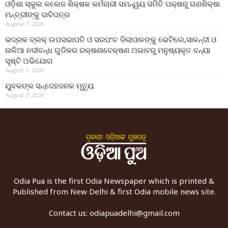
ଓଡ଼ିଶା ସ୍କୁଲ କଲେଜ ଶିକ୍ଷକ କର୍ମଚାରୀ ସମନ୍ୱୟ ସମିତି ପକ୍ଷରୁ ଗଣଶିକ୍ଷା
ମନ୍ତ୍ରୀଙ୍କୁ ଦାବିପତ୍ର
August 7, 2026
ଭଦ୍ରକ ବ୍ଲକ୍ ଉପସଭାପତି ଓ ସରପଂଚ ଜିଲାପାଳଙ୍କୁ ଭେଟିଲେ,ସାଳନ୍ଦୀ ଓ
ନାଳିଆ ନଦୀବନ୍ଧ ଗୁଡିକର ରକ୍ଷଣାବେକ୍ଷଣ ଅଭାବରୁ ମନୁଷ୍ୟକୃତ ବନ୍ୟା
ସୃଷ୍ଟି ଅଭିଯୋଗ
August 7, 2026
ଯୁବକଙ୍କ ସନ୍ଦେହଜନକ ମୃତ୍ୟୁ
August 7, 2026
Odia Pua is the first Odia Newspaper which is printed &
Published from New Delhi & first Odia mobile news site.
Contact us:
odiapuadelhi@gmail.com