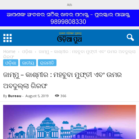
Ads
Home
ଓଡ଼ିଶା
ଜାମ୍ମୁ – କାଶ୍ମୀର : ମହବୁବା ମୁଫ୍ତୀ ଏବଂ ଉମର ଅବଦୁଲ୍ଲା
ଗିରଫ
ଓଡ଼ିଶା
ଜାତୀୟ
ରାଜନୀତି
ଜାମ୍ମୁ – କାଶ୍ମୀର : ମହବୁବା ମୁଫ୍ତୀ ଏବଂ ଉମର
ଅବଦୁଲ୍ଲା ଗିରଫ
By
Bureau
-
August 5, 2019
366