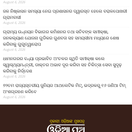
August 6, 2026
ଜଳ ନିଷ୍କାସନ ସମସ୍ୟା ନେଇ ପ୍ରଶାସନର ଦ୍ୱାରସ୍ତ ହେଲେ ବରାଳପୋଖରୀ
ଗ୍ରାମବାସୀ
August 6, 2026
ଗ୍ରାମ୍ୟ ଉନ୍ନୟନ ବିଭାଗର କମିଶନର ତଥା ସଚିବଙ୍କ ସମୀକ୍ଷା,
ଜନକଲ୍ୟାଣ ଯୋଜନା ଗୁଡିକର ଗୁଣବତା ସହ ସମୟସୀମା ମଧ୍ୟରେ ଶେଷ
କରିବାକୁ ଗୁରୁତ୍ୱାରୋପ
August 6, 2026
ଧାମନଗରର ବନ୍ୟା ପ୍ରଭାବିତ ଅଂଚଳର ସ୍ଥିତି ସମୀକ୍ଷା କଲେ
ସ୍ୱାସ୍ଥ୍ୟମନ୍ତ୍ରୀ, ଡାକ୍ତର ଅଭାବ ଦୂର କରିବା ସହ ଚିକିତ୍ସା ସେବା ସୁଦୃଢ଼
କରିବାକୁ ନିର୍ଦ୍ଦେଶ
August 6, 2026
୭୨ତମ ରାଜ୍ୟସ୍ତରୀୟ ଜୁନିୟର ଆଥଲେଟିକ ମିଟ୍‌, ଭଦ୍ରକରୁ ୧୬ ଜଣିଆ ଟିମ୍
ଅଂଶଗ୍ରହଣ କରିବେ
August 6, 2026