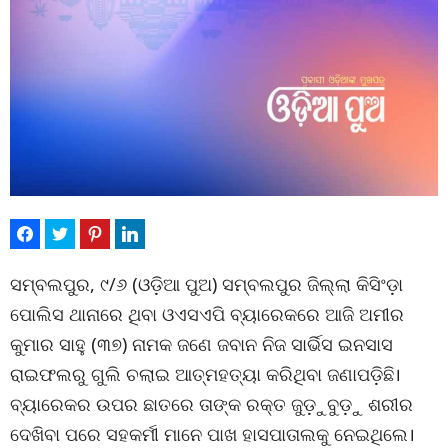
ସମ୍ବଲପୁର, ୯/୬ (ଓଡ଼ିଆ ପୁଅ) ସମ୍ବଲପୁର ଜିଲ୍ଲା କିସିଂଡ଼ା
ପୋଲିସ ଥାନାରେ ଥିବା ଓଏସଏପି ବ୍ୟାରେକରେ ଆଜି ଅମୀର
କୁମାର ସାହୁ (୩୭) ନାମକ ଜଣେ ଜବାନ ନିଜ ସାର୍ଭିସ ଇନସାସ
ରାଇଫଲରୁ ଗୁଲି ଚଲାଇ ଆତ୍ମହତ୍ୟା କରିଥିବା ଜଣାପଡ଼ିଛି।
ବ୍ୟାରେକର ଉପର ଛାତରେ ତାଙ୍କ ରକ୍ତ ଜୁଡ଼ୁବୁଡ଼ୁ ଶରୀର
ଦେଖିବା ପରେ ସହକର୍ମୀ ମାନେ ପାଖ ହାସପାତାଲକୁ ନେଇଥିଲେ।