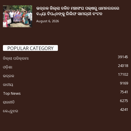
ଭଦ୍ରକ ଜିଲ୍ଲା ଦଳିତ ମହାସଂଘ ପକ୍ଷରୁ ଧାମନଗରରେ
ବନ୍ୟା ବିପନ୍ନଙ୍କୁ ରିଲିଫ ସାମଗ୍ରୀ ବଂଟନ
August 6, 2026
POPULAR CATEGORY
39145
ଜିଲ୍ଲା ପରିକ୍ରମା
24318
ଓଡ଼ିଶା
17102
ଭଦ୍ରକ
9169
ଜାତୀୟ
7541
Top News
6275
ରାଜନୀତି
4241
କେନ୍ଦୁଝର