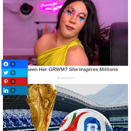
0
0
0
0