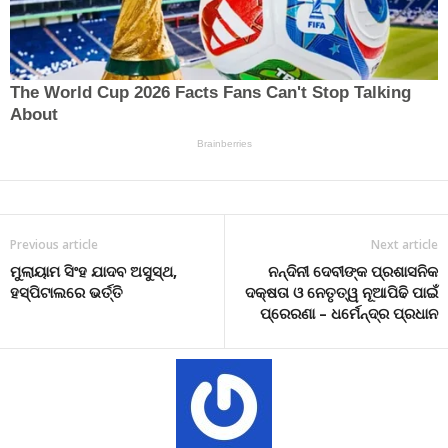
Previous article
Next article
ମୁଲାୟାମ ସିଂହ ଯାଦବ ଅସୁସ୍ଥ,
ନନ୍ଦିନୀ ଦେବୀଙ୍କ ପ୍ରଶାସନିକ
ହସ୍ପିଟାଲରେ ଭର୍ତ୍ତି
ଦକ୍ଷତା ଓ ନେତୃତ୍ୱ ନୂଆପିଢି ପାଇଁ
ପ୍ରେରଣା – ଧର୍ମେନ୍ଦ୍ର ପ୍ରଧାନ