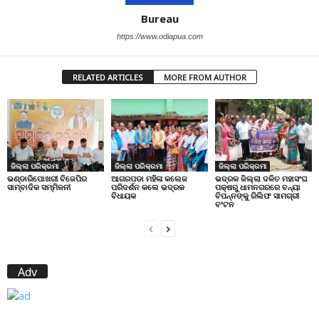
Bureau
https://www.odiapua.com
RELATED ARTICLES
MORE FROM AUTHOR
ଜିଲ୍ଲା ପରିକ୍ରମା
ଜିଲ୍ଲା ପରିକ୍ରମା
ଜିଲ୍ଲା ପରିକ୍ରମା
ଭଣ୍ଡାରିପୋଖରୀ ବିଜେପିର
ଆଗରପଡା ମହିଳା କଲେଜ
ଭଦ୍ରକ ଜିଲ୍ଲା ଦଳିତ ମହାସଂଘ
ସାମ୍ବାଦିକ ସମ୍ମିଳନୀ
ପରିଦର୍ଶନ କଲେ ଭଦ୍ରକ
ପକ୍ଷରୁ ଧାମନଗରରେ ବନ୍ୟା
ବିଧାୟକ
ବିପନ୍ନଙ୍କୁ ରିଲିଫ ସାମଗ୍ରୀ
ବଂଟନ
Adv