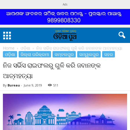
Ads
Home
ଓଡ଼ିଶା
ନିଜ ସର୍ଭିସ ରାଇଫଲରୁ ଗୁଳି କରି ଜବାନଙ୍କ ଆତ୍ମହତ୍ୟା
ଓଡ଼ିଶା
ଜିଲ୍ଲା ପରିକ୍ରମା
ସମ୍ବଲପୁର
ସମ୍ୱଲପୁର
ସହର
ନିଜ ସର୍ଭିସ ରାଇଫଲରୁ ଗୁଳି କରି ଜବାନଙ୍କ
ଆତ୍ମହତ୍ୟା
By
Bureau
-
June 9, 2019
511