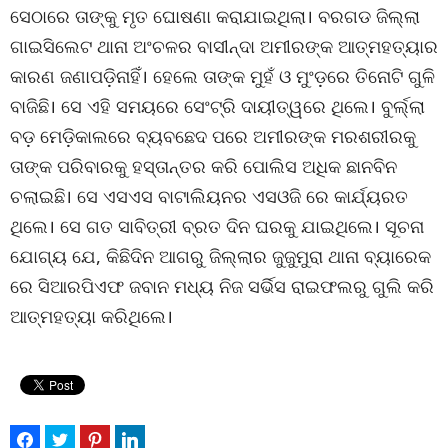
ସେଠାରେ ତାଙ୍କୁ ମୃତ ଘୋଷଣା କରାଯାଇଥିଲା। ବରଗଡ ଜିଲ୍ଲା
ଗାଇସିଲେଟ ଥାନା ଅଂଚଳର ବାସୀନ୍ଦା ଅମୀରଙ୍କ ଆତ୍ମହତ୍ୟାର
କାରଣ ଜଣାପଡ଼ିନାହିଁ। ହେଲେ ତାଙ୍କ ମୁହଁ ଓ ମୁଂଡ଼ରେ ତିନୋଟି ଗୁଳି
ବାଜିଛି। ସେ ଏହି ସମୟରେ ସେଂଟ୍ରି ଦାୟୀତ୍ୱରେ ଥିଲେ। ବୁର୍ଲ୍ଲା
ବଡ଼ ମେଡ଼ିକାଲରେ ବ୍ୟବଛେଦ ପରେ ଅମୀରଙ୍କ ମରଶରୀରକୁ
ତାଙ୍କ ପରିବାରକୁ ହସ୍ତାନ୍ତର କରି ପୋଲିସ ଅଧିକ ଛାନବିନ
ଚଲାଇଛି। ସେ ଏସଏସ ବାଟାଲିୟନର ଏସଓଜି ରେ କାର୍ଯ୍ୟରତ
ଥିଲେ। ସେ ଗତ ସାବିତ୍ରୀ ବ୍ରତ ଦିନ ଘରକୁ ଯାଇଥିଲେ। ସୂଚନା
ଯୋଗ୍ୟ ଯେ, କିଛିଦିନ ଆଗରୁ ଜିଲ୍ଲାର ଜୁଜୁମୁରା ଥାନା ବ୍ୟାରେକ
ରେ ସିଆରପିଏଫ ଜବାନ ମଧ୍ୟ ନିଜ ସର୍ଭିସ ରାଇଫଲରୁ ଗୁଲି କରି
ଆତ୍ମହତ୍ୟା କରିଥିଲେ।