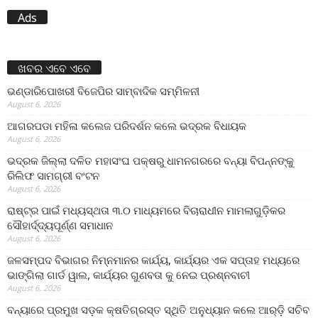
Ads
ଖବର ଏବେ ଏବେ
ଭଣ୍ଡାରିପୋଖରୀ ବିଜେପିର ସାମ୍ବାଦିକ ସମ୍ମିଳନୀ
August 6, 2026
ଆଗରପଡା ମହିଳା କଲେଜ ପରିଦର୍ଶନ କଲେ ଭଦ୍ରକ ବିଧାୟକ
August 6, 2026
ଭଦ୍ରକ ଜିଲ୍ଲା ଦଳିତ ମହାସଂଘ ପକ୍ଷରୁ ଧାମନଗରରେ ବନ୍ୟା ବିପନ୍ନଙ୍କୁ
ରିଲିଫ ସାମଗ୍ରୀ ବଂଟନ
August 6, 2026
ରାଷ୍ଟ୍ର ପାଇଁ ମଧ୍ୟସ୍ଥତା ୩.୦ ମାଧ୍ୟମରେ ବିଚାରାଧୀନ ମାମଲାଗୁଡ଼ିକର
ସୌହାର୍ଦ୍ଦ୍ୟପୂର୍ଣ୍ଣ ସମାଧାନ
August 6, 2026
ଜଳସମ୍ପଦ ବିଭାଗର ନିମ୍ନମାନର କାର୍ଯ୍ୟ, କାର୍ଯ୍ୟର ଏକ ସପ୍ତାହ ମଧ୍ୟରେ
ଭାଙ୍ଗିଲା ଗାର୍ଡ ୱାଲ, କାର୍ଯ୍ୟର ଗୁଣବତା କୁ ନେଇ ପ୍ରଶ୍ନବାଚୀ
August 6, 2026
ବନ୍ୟାରେ ପ୍ରମୁଖ ସଡ଼କ କ୍ଷତିଗ୍ରସ୍ତ ସ୍ଥିତି ଅନୁଧ୍ୟାନ କଲେ ଆର୍‌ଡ଼ି ସଚିବ